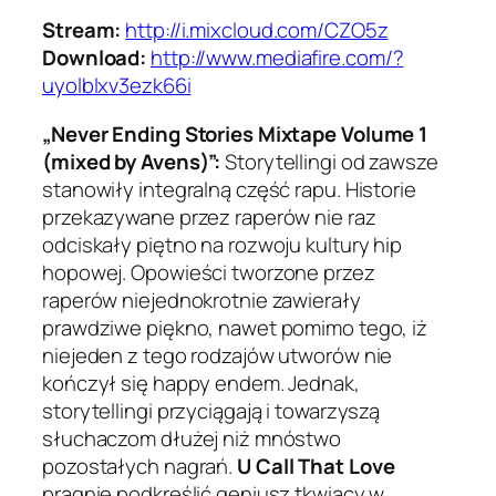
Stream:
http://i.mixcloud.com/CZO5z
Download:
http://www.mediafire.com/?
uyolblxv3ezk66i
„Never Ending Stories Mixtape Volume 1
(mixed by Avens)”:
Storytellingi od zawsze
stanowiły integralną część rapu. Historie
przekazywane przez raperów nie raz
odciskały piętno na rozwoju kultury hip
hopowej. Opowieści tworzone przez
raperów niejednokrotnie zawierały
prawdziwe piękno, nawet pomimo tego, iż
niejeden z tego rodzajów utworów nie
kończył się happy endem. Jednak,
storytellingi przyciągają i towarzyszą
słuchaczom dłużej niż mnóstwo
pozostałych nagrań.
U Call That Love
pragnie podkreślić geniusz tkwiący w