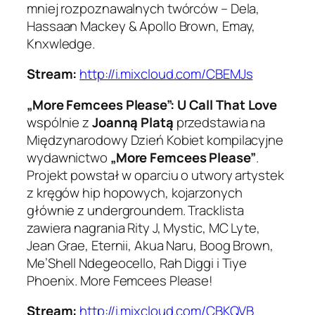
mniej rozpoznawalnych twórców – Dela,
Hassaan Mackey & Apollo Brown, Emay,
Knxwledge.
Stream:
http://i.mixcloud.com/CBEMJs
„More Femcees Please”:
U Call That Love
wspólnie z
Joanną Platą
przedstawia na
Międzynarodowy Dzień Kobiet kompilacyjne
wydawnictwo
„More Femcees Please”
.
Projekt powstał w oparciu o utwory artystek
z kręgów hip hopowych, kojarzonych
głównie z undergroundem. Tracklista
zawiera nagrania Rity J, Mystic, MC Lyte,
Jean Grae, Eternii, Akua Naru, Boog Brown,
Me’Shell Ndegeocello, Rah Diggi i Tiye
Phoenix. More Femcees Please!
Stream:
http://i.mixcloud.com/CBKQVB