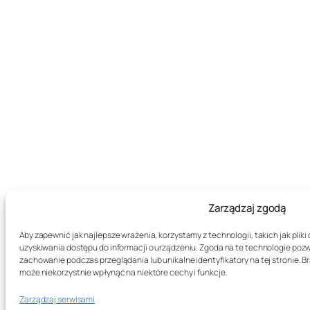
Zarządzaj zgodą
Aby zapewnić jak najlepsze wrażenia, korzystamy z technologii, takich jak plik
uzyskiwania dostępu do informacji o urządzeniu. Zgoda na te technologie pozw
zachowanie podczas przeglądania lub unikalne identyfikatory na tej stronie. 
może niekorzystnie wpłynąć na niektóre cechy i funkcje.
Zarządzaj serwisami