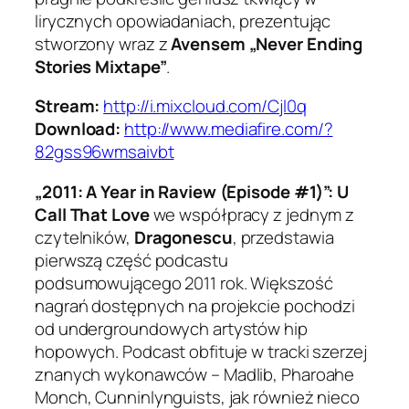
lirycznych opowiadaniach, prezentując
stworzony wraz z
Avensem „Never Ending
Stories Mixtape”
.
Stream:
http://i.mixcloud.com/Cjl0q
Download:
http://www.mediafire.com/?
82gss96wmsaivbt
„2011: A Year in Raview (Episode #1)”:
U
Call That Love
we współpracy z jednym z
czytelników,
Dragonescu
, przedstawia
pierwszą część podcastu
podsumowującego 2011 rok. Większość
nagrań dostępnych na projekcie pochodzi
od undergroundowych artystów hip
hopowych. Podcast obfituje w tracki szerzej
znanych wykonawców – Madlib, Pharoahe
Monch, Cunninlynguists, jak również nieco