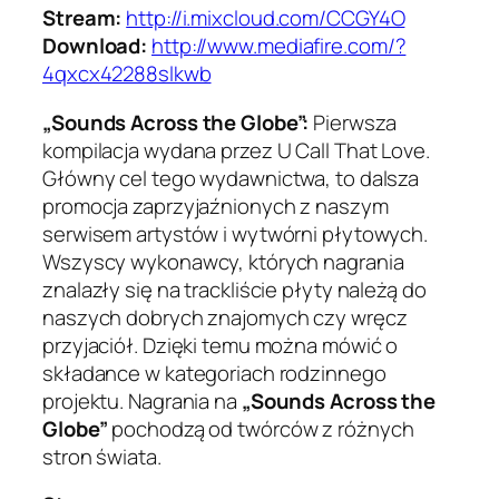
Stream:
http://i.mixcloud.com/CCGY4O
Download:
http://www.mediafire.com/?
4qxcx42288slkwb
„Sounds Across the Globe”:
Pierwsza
kompilacja wydana przez U Call That Love.
Główny cel tego wydawnictwa, to dalsza
promocja zaprzyjaźnionych z naszym
serwisem artystów i wytwórni płytowych.
Wszyscy wykonawcy, których nagrania
znalazły się na trackliście płyty należą do
naszych dobrych znajomych czy wręcz
przyjaciół. Dzięki temu można mówić o
składance w kategoriach rodzinnego
projektu. Nagrania na
„Sounds Across the
Globe”
pochodzą od twórców z różnych
stron świata.