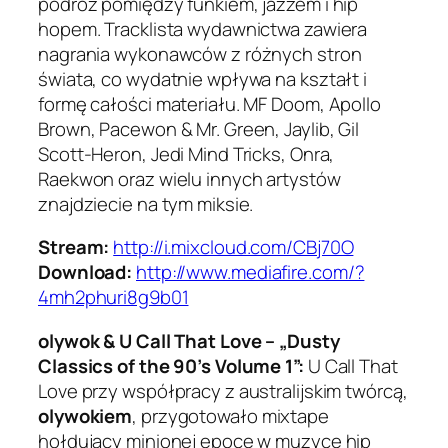
podróż pomiędzy funkiem, jazzem i hip
hopem. Tracklista wydawnictwa zawiera
nagrania wykonawców z różnych stron
świata, co wydatnie wpływa na kształt i
formę całości materiału. MF Doom, Apollo
Brown, Pacewon & Mr. Green, Jaylib, Gil
Scott-Heron, Jedi Mind Tricks, Onra,
Raekwon oraz wielu innych artystów
znajdziecie na tym miksie.
Stream:
http://i.mixcloud.com/CBj70O
Download:
http://www.mediafire.com/?
4mh2phuri8g9b01
olywok & U Call That Love – „Dusty
Classics of the 90’s Volume 1”:
U Call That
Love przy współpracy z australijskim twórcą,
olywokiem
, przygotowało mixtape
hołdujący minionej epoce w muzyce hip