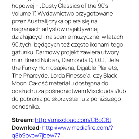
hopowej – „Dusty Classics of the 90’s
Volume 1”. Wydawnictwo przygotowane
przez Australijczyka opiera się na
nagraniach artystów najaktywniej
działających na scenie muzycznej w latach
90.tych, będących też często ikonami tego
gatunku. Darmowy projekt zawiera utwory
m.in. Brand Nubian, Diamonda D, O.C., Dela
the Funky Homosapiena, Digable Planets,
The Pharcyde, Lorda Finesse’a, czy Black
Moon. Całość materiału dostępna do
odsłuchu za pośrednictwem Mixclouda i/lub
do pobrania po skorzystaniu z poniższego
odnośnika.
Stream:
http://i.mixcloud.com/CBoC6t
Download:
http://www.mediafire.com/?
q8b9bvpw7jbew77