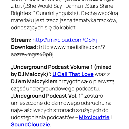
z b.r. („She Would Say” Dannu i „Stars Shine
Brightest” CunninLynguists). Cechą wspólną
materiału jest rzecz jasna tematyka tracków,
odnoszących się do kobiet.
Stream:
http://i.mixcloud.com/CSIxj
Download:
http://www.mediafire.com/?
sozreymgrs40p8j
„Underground Podcast Volume 1 (mixed
by DJ Malczyk)”:
U Call That Love
wraz z
DJ’em Malczykiem
przygotowało pierwszą
część undergroundowego podcastu.
„Undeground Podcast Vol. 1”
zostało
umieszczone do darmowego odsłuchu na
najwłaściwszych stronach służących do
udostępniania podcastów –
Mixcloudzie
i
SoundCloudzie
.