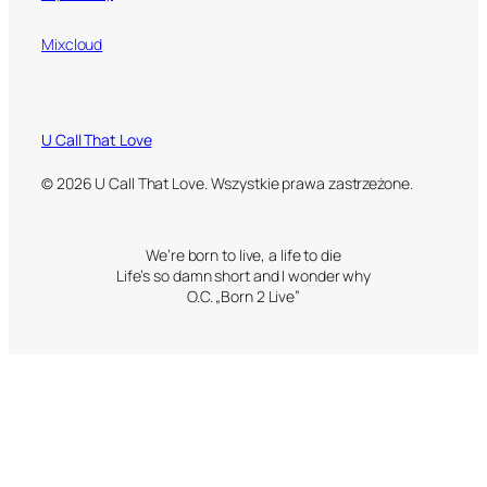
Mixcloud
U Call That Love
© 2026 U Call That Love. Wszystkie prawa zastrzeżone.
We’re born to live, a life to die
Life’s so damn short and I wonder why
O.C. „Born 2 Live”