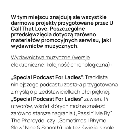
W tym miejscu znajdują się wszystkie
darmowe projekty przygotowane przez U
Call That Love. Poszczególne
przedsięwzięcia dotyczą zarówno
materiałów promocyjnych serwisu
, jak i
wydawnictw muzycznych.
Wydawnictwa muzyczne (wersje
elektroniczne; kolejność chronologiczna):
„Special Podcast For Ladies”:
Tracklista
niniejszego podcastu została przygotowana
z myślą o przedstawicielkach płci pięknej.
„Special Podcast For Ladies”
zawiera 14
utworów, wśród których można znaleźć
zarówno starsze nagrania („Passin’ Me By”
The Pharcyde, czy „Sometimes I Rhyme
Slow” Nice & Smooth), jak też świeże single