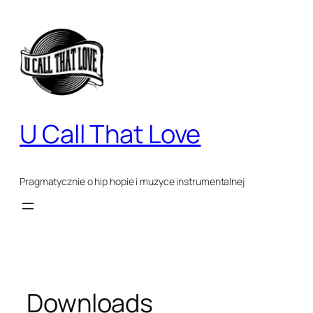
Przejdź
do
treści
U Call That Love
Pragmatycznie o hip hopie i muzyce instrumentalnej
Downloads