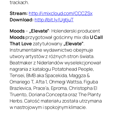
trackach.
Stream:
http://i.mixcloud.com/CCCZSx
Download:
http://bit.ly/UgtjuT
Moods
–
„Elevate”
: Holenderski producent
Moods
przygotował gościnny mix dla
U Call
That Love
zatytułowany
„Elevate”
.
Instrumentalne wydawnictwo obejmuje
utwory artystów z różnych stron świata.
Beatmaker z Niderlandów wyselekcjonował
nagrania z katalogu Potatohead People,
Tensei, BMB aka Spacekida, Maggza &
Omariego T, Afta 1, Ohmegi Wattsa, Figuba
Brazlevica, Prace’a, Eproma, Christopha El
Truento, Doriana Concepta oraz The Planty
Herbs. Całość materiału została utrzymana
w nastrojowym i spokojnym klimacie.