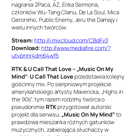
nagrania 2Paca, AZ, Erika Sermona,
członków Wu-Tang Clanu, De La Soul, Mica
Geronimo, Public Enemy, Jeru the Damajy i
wielu innych twórców.
Stream:
http://i.mixcloud.com/CBdFv3
Download:
http://www.mediafire.com/?
utypnnr4dm64wf5
RTK & U Call That Love – „Music On My
Mind”
:
U Call That Love
przedstawia kolejny
gościnny mix. Po sierpniowym projekcie
amerykańskiego artysty Mavericka, „Highs in
the 90s”, tym razem rodzimy twórca o
pseudonimie
RTK
przygotował autorski
projekt dla serwisu.
„Music On My Mind”
to
prawdziwa mieszanka różnych gatunków
muzycznych, zabierająca słuchaczy w