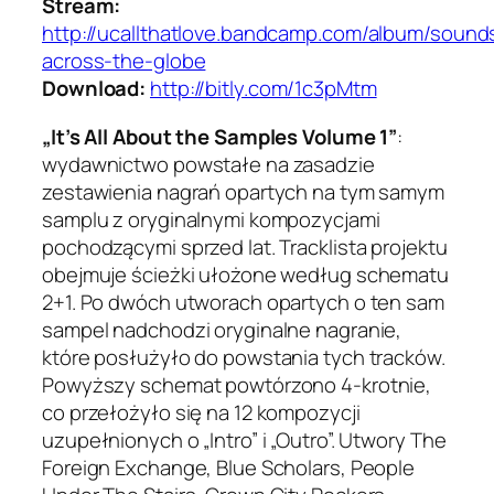
Stream:
http://ucallthatlove.bandcamp.com/album/sound
across-the-globe
Download:
http://bitly.com/1c3pMtm
„It’s All About the Samples Volume 1”
:
wydawnictwo powstałe na zasadzie
zestawienia nagrań opartych na tym samym
samplu z oryginalnymi kompozycjami
pochodzącymi sprzed lat. Tracklista projektu
obejmuje ścieżki ułożone według schematu
2+1. Po dwóch utworach opartych o ten sam
sampel nadchodzi oryginalne nagranie,
które posłużyło do powstania tych tracków.
Powyższy schemat powtórzono 4-krotnie,
co przełożyło się na 12 kompozycji
uzupełnionych o „Intro” i „Outro”. Utwory The
Foreign Exchange, Blue Scholars, People