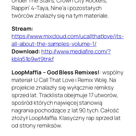
Under The Stairs, Crown City Rockers,
Rappin’ 4-Taya, Nine’a i pozostałych
twórców znalazły się na tym materiale.
Stream:
https://www.mixcloud.com/ucallthatlove/its-
all-about-the-samples-volume-1/
Download:
http://www.mediafire.com/?
kblq51b9wt9tnkf
LoopMaffia – God Bless Remixes!
: wspólny
materiał U Call That Love i Remix Wolę. Na
projekcie znalazły się wyłącznie remiksy
sprzed lat. Tracklista obejmuje 17 utworów,
spośród których najwięcej stanowią
nagrania pochodzące z lat 90.tych. Całość
złożył LoopMaffia. Klasyczny rap sprzed lat
od strony remiksów.