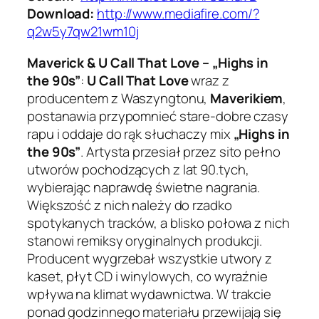
Download:
http://www.mediafire.com/?
q2w5y7qw21wm10j
Maverick & U Call That Love – „Highs in
the 90s”
:
U Call That Love
wraz z
producentem z Waszyngtonu,
Maverikiem
,
postanawia przypomnieć stare-dobre czasy
rapu i oddaje do rąk słuchaczy mix
„Highs in
the 90s”
. Artysta przesiał przez sito pełno
utworów pochodzących z lat 90.tych,
wybierając naprawdę świetne nagrania.
Większość z nich należy do rzadko
spotykanych tracków, a blisko połowa z nich
stanowi remiksy oryginalnych produkcji.
Producent wygrzebał wszystkie utwory z
kaset, płyt CD i winylowych, co wyraźnie
wpływa na klimat wydawnictwa. W trakcie
ponad godzinnego materiału przewijają się