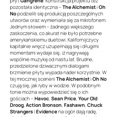
płyt
Gangrene
. Konstrukcja projektu też
pozostała identyczna –
The Alchemist
i
Oh
No
podzielili się produkcją poszczególnych
utworów oraz wymieniała się za mikrofonem.
Jednym słowem – żadnego większego
zaskoczenia, co akurat nie było potrzebne
amerykańskiemu duetowi. Kalifornijczycy
kapitalnie wręcz uzupełniają się i długimi
momentami wydaje się, iż nagrywają
wspólnie muzykę od nastu lat. Brudne,
przedzielone dziwacznymi dialogami
brzmienie płyty wypada nader korzystnie. W
tej mrocznej scenerii
The Alchemist
i
Oh No
czują się, jak ryby w wodzie. W podobnym
tonie można wypowiedzieć się o ich
gościach –
Havoc
,
Sean Price
,
Your Old
Droog
,
Action Bronson
,
Fashawn
,
Chuck
Strangers
i
Evidence
na ogół dają radę,