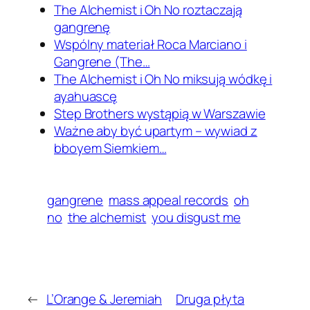
The Alchemist i Oh No roztaczają
gangrenę
Wspólny materiał Roca Marciano i
Gangrene (The…
The Alchemist i Oh No miksują wódkę i
ayahuascę
Step Brothers wystąpią w Warszawie
Ważne aby być upartym – wywiad z
bboyem Siemkiem…
gangrene
mass appeal records
oh
no
the alchemist
you disgust me
←
L’Orange & Jeremiah
Druga płyta