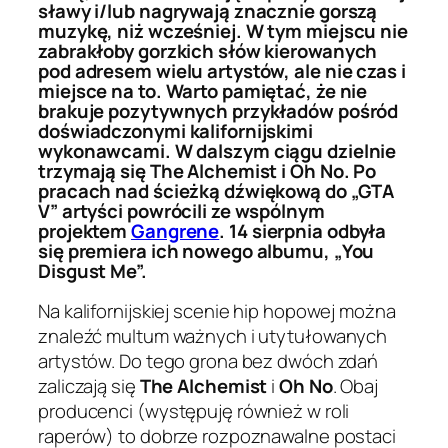
sławy i/lub nagrywają znacznie gorszą
muzykę, niż wcześniej. W tym miejscu nie
zabrakłoby gorzkich słów kierowanych
pod adresem wielu artystów, ale nie czas i
miejsce na to. Warto pamiętać, że nie
brakuje pozytywnych przykładów pośród
doświadczonymi kalifornijskimi
wykonawcami. W dalszym ciągu dzielnie
trzymają się The Alchemist i Oh No. Po
pracach nad ścieżką dźwiękową do „GTA
V” artyści powrócili ze wspólnym
projektem
Gangrene
. 14 sierpnia odbyła
się premiera ich nowego albumu, „You
Disgust Me”.
Na kalifornijskiej scenie hip hopowej można
znaleźć multum ważnych i utytułowanych
artystów. Do tego grona bez dwóch zdań
zaliczają się
The Alchemist
i
Oh No
. Obaj
producenci (występuję również w roli
raperów) to dobrze rozpoznawalne postaci