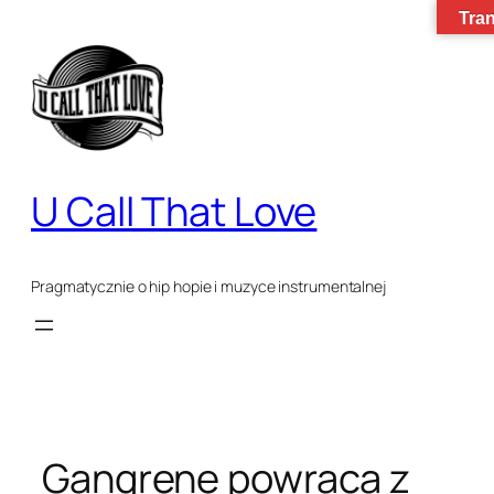
Tran
Przejdź
do
treści
U Call That Love
Pragmatycznie o hip hopie i muzyce instrumentalnej
Gangrene powraca z