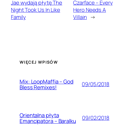
Jae wydają płytę The
Czarface – Every
Night Took Us In Like
Hero Needs A
Family
Villain
→
WIĘCEJ WPISÓW
Mix: LoopMaffia – God
09/05/2018
Bless Remixes!
Orientalna płyta
09/02/2018
Emancipatora – Baralku