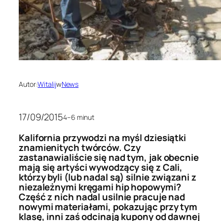
Autor:
Witalij
w
News
17/09/2015
4–6 minut
Kalifornia przywodzi na myśl dziesiątki
znamienitych twórców. Czy
zastanawialiście się nad tym, jak obecnie
mają się artyści wywodzący się z Cali,
którzy byli (lub nadal są) silnie związani z
niezależnymi kręgami hip hopowymi?
Część z nich nadal usilnie pracuje nad
nowymi materiałami, pokazując przy tym
klasę, inni zaś odcinają kupony od dawnej