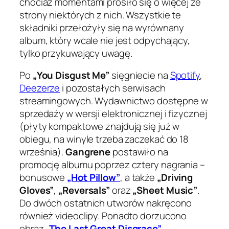
chociaż momentami prosiło się o więcej ze
strony niektórych z nich. Wszystkie te
składniki przełożyły się na wyrównany
album, który wcale nie jest odpychający,
tylko przykuwający uwagę.
Po
„You Disgust Me”
sięgniecie na
Spotify
,
Deezerze
i pozostałych serwisach
streamingowych. Wydawnictwo dostępne w
sprzedaży w wersji elektronicznej i fizycznej
(płyty kompaktowe znajdują się już w
obiegu, na winyle trzeba zaczekać do 18
września).
Gangrene
postawiło na
promocję albumu poprzez cztery nagrania –
bonusowe
„Hot Pillow”
, a także
„Driving
Gloves”
,
„Reversals”
oraz
„Sheet Music”
.
Do dwóch ostatnich utworów nakręcono
również videoclipy. Ponadto dorzucono
obraz
„The Last Great Disgrace”
,