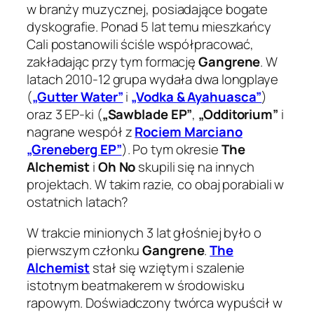
w branży muzycznej, posiadające bogate
dyskografie. Ponad 5 lat temu mieszkańcy
Cali postanowili ściśle współpracować,
zakładając przy tym formację
Gangrene
. W
latach 2010-12 grupa wydała dwa longplaye
(
„Gutter Water”
i
„Vodka & Ayahuasca”
)
oraz 3 EP-ki (
„Sawblade EP”
,
„Odditorium”
i
nagrane wespół z
Rociem Marciano
„Greneberg EP”
). Po tym okresie
The
Alchemist
i
Oh No
skupili się na innych
projektach. W takim razie, co obaj porabiali w
ostatnich latach?
W trakcie minionych 3 lat głośniej było o
pierwszym członku
Gangrene
.
The
Alchemist
stał się wziętym i szalenie
istotnym beatmakerem w środowisku
rapowym. Doświadczony twórca wypuścił w