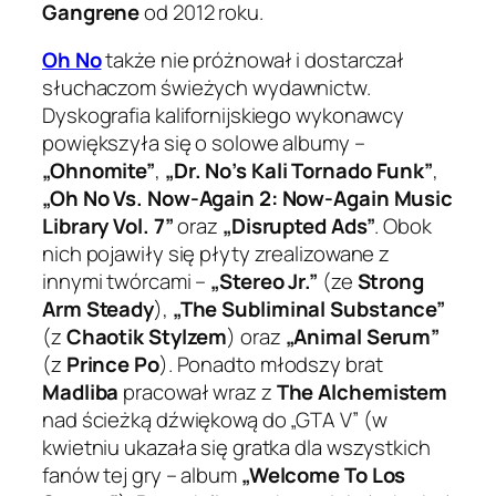
Gangrene
od 2012 roku.
Oh No
także nie próżnował i dostarczał
słuchaczom świeżych wydawnictw.
Dyskografia kalifornijskiego wykonawcy
powiększyła się o solowe albumy –
„Ohnomite”
,
„Dr. No’s Kali Tornado Funk”
,
„Oh No Vs. Now-Again 2: Now-Again Music
Library Vol. 7”
oraz
„Disrupted Ads”
. Obok
nich pojawiły się płyty zrealizowane z
innymi twórcami –
„Stereo Jr.”
(ze
Strong
Arm Steady
),
„The Subliminal Substance”
(z
Chaotik Stylzem
) oraz
„Animal Serum”
(z
Prince Po
). Ponadto młodszy brat
Madliba
pracował wraz z
The Alchemistem
nad ścieżką dźwiękową do „GTA V” (w
kwietniu ukazała się gratka dla wszystkich
fanów tej gry – album
„Welcome To Los