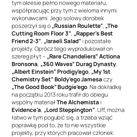
tym okresie pełno nowego materiału,
współpracując przy tym z wieloma innymi
wykonawcami. Jego solowy dorobek
poszerzył się o
„Russian Roulette”
,
„The
Cutting Room Floor 3”
,
„Rapper’s Best
Friend 2-3”
,
„Israeli Salad”
i pozostałe
projekty. Oprócz tego wyprodukował on
szereg płyt –
„Rare Chandeliers” Actiona
Bronsona
,
„360 Waves” Durag Dynasty
,
„Albert Einstein” Prodigy’ego
,
„My 1st
Chemistry Set” Boldy’ego Jamesa
czy
„The Good Book” Budgie’ego
. Na dokładkę
na początku 2013 roku trafił do obiegu
wspólny materiał
The Alchemista
i
Evidence’a
,
„Lord Steppington”
. Uff, można
łatwo w tym pogubić się, a trzeba wziąć
poprawkę pod to, że to nie wszystkie
projekty, przy których pracował członek