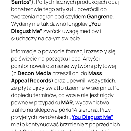
Santos”
). Po tych licznych produkcjach obaj
bohaterowie tego artykułu powrócili do
tworzenia nagrań pod szyldem
Gangrene
.
Wydany nie tak dawno longplay
„You
Disgust Me”
zwrócił uwagę mediów i
słuchaczy na całym świecie.
Informacje o powrocie formacji rozeszły się
po świecie na początku lipca. Artyści
poinformowali o zmianie wytwórni płytowej
(z
Decon Media
przeszli oni do
Mass
Appeal Records
) oraz upewnili wszystkich,
że płyta ujrzy światło dzienne w sierpniu. Po
dopięciu terminów, co wcale nie jest nigdy
pewne w przypadku
MAR
, wydawnictwo
trafiło na sklepowe półki 14 sierpnia. Przy
przyjętych założeniach
„You Disgust Me”
miało kontynuować brzmienie z poprzednich