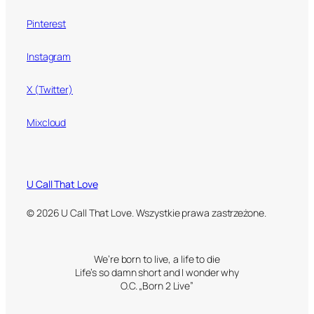
Pinterest
Instagram
X (Twitter)
Mixcloud
U Call That Love
© 2026 U Call That Love. Wszystkie prawa zastrzeżone.
We’re born to live, a life to die
Life’s so damn short and I wonder why
O.C. „Born 2 Live”