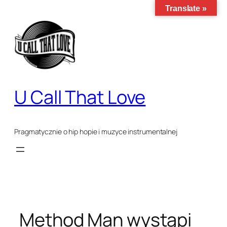
Przejdź
Translate »
do
treści
U Call That Love
Pragmatycznie o hip hopie i muzyce instrumentalnej
Method Man wystąpi