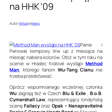
na HHK ’09
Autor:
Witalij
w
News
Panie i
Panowie kempowy line up z miesiąca na
miesiąc nabiera kolorów. Otóż w tym roku na
scenie w Hradec Králové wystąpi
Method
Man
, którego fanom
Wu-Tang Clanu
nie
trzeba przedstawiać.
Oprócz wspomnianego wcześniej członka
Wu
zagrają też w Czech
Blu & Exile
,
B.o.B
,
Cymershall Law
, reprezentujący londyńską
scenę
Fallacy
oraz
Opak
+
Nenapravitelné
Decko & Groovin Heads Band
ze Słowacji.