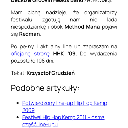
Mam cichą nadzieje, że organizatorzy
festiwalu zgotują nam nie lada
niespodziankę i obok
Method Mana
pojawi
się
Redman
.
Po pełny i aktualny line up zapraszam na
oficjalną stronę
HHK ’09
. Do wydarzenia
pozostało 108 dni.
Tekst:
Krzysztof Grudzień
Podobne artykuły:
Potwierdzony line-up Hip Hop Kemp
2009
Festiwal Hip Hop Kemp 2011 – ósma
część line-upu