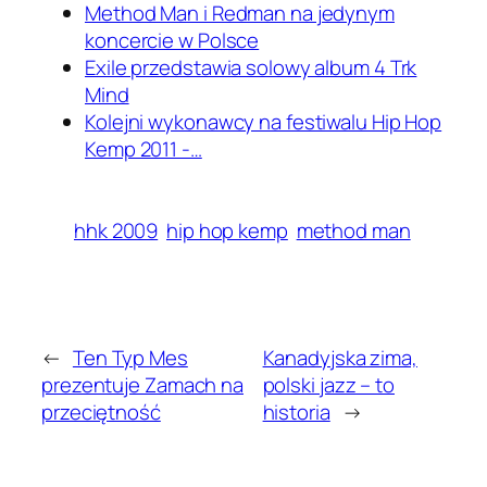
Method Man i Redman na jedynym
koncercie w Polsce
Exile przedstawia solowy album 4 Trk
Mind
Kolejni wykonawcy na festiwalu Hip Hop
Kemp 2011 -…
hhk 2009
hip hop kemp
method man
←
Ten Typ Mes
Kanadyjska zima,
prezentuje Zamach na
polski jazz – to
przeciętność
historia
→