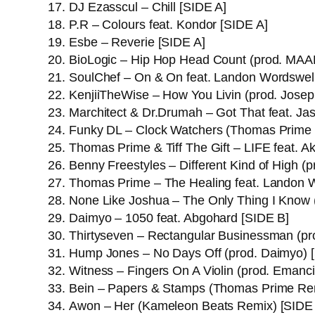
DJ Ezasscul – Chill [SIDE A]
P.R – Colours feat. Kondor [SIDE A]
Esbe – Reverie [SIDE A]
BioLogic – Hip Hop Head Count (prod. MAA
SoulChef – On & On feat. Landon Wordswell
KenjiiTheWise – How You Livin (prod. Josep
Marchitect & Dr.Drumah – Got That feat. Ja
Funky DL – Clock Watchers (Thomas Prime 
Thomas Prime & Tiff The Gift – LIFE feat. A
Benny Freestyles – Different Kind of High (
Thomas Prime – The Healing feat. Landon 
None Like Joshua – The Only Thing I Know (
Daimyo – 1050 feat. Abgohard [SIDE B]
Thirtyseven – Rectangular Businessman (pr
Hump Jones – No Days Off (prod. Daimyo) 
Witness – Fingers On A Violin (prod. Emanci
Bein – Papers & Stamps (Thomas Prime Rem
Awon – Her (Kameleon Beats Remix) [SIDE