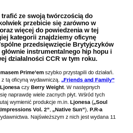
trafić ze swoją twórczością do
zkolwiek przebicie się zarówno w
Coraz więcej do powiedzenia w tej
ej kategorii znajdziemy oficynę
Wspólne przedsięwzięcie Brytyjczyków
 głównie instrumentalnego hip hopu i
 działalności CCR w tym roku.
masem Prime’em
szybko przystąpili do działań.
 z tą oficyną wydawniczą.
„Friends and Family”
Ljonesa
czy
Berry Weight
. W następnych
się naprawdę wiele zacnych płyt. Wśród tych
tutaj wymienić produkcje m.in.
Ljonesa
(
„Soul
„Impressions Vol. 2”
,
„Native Sun”
),
P.R-a
ydawnictwa. Najświeższym z nich jest wydana 11