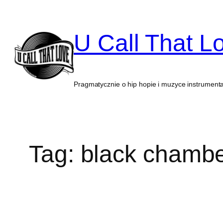
Przejdź
do
U Call That L
treści
Pragmatycznie o hip hopie i muzyce instrumenta
Tag:
black chamb