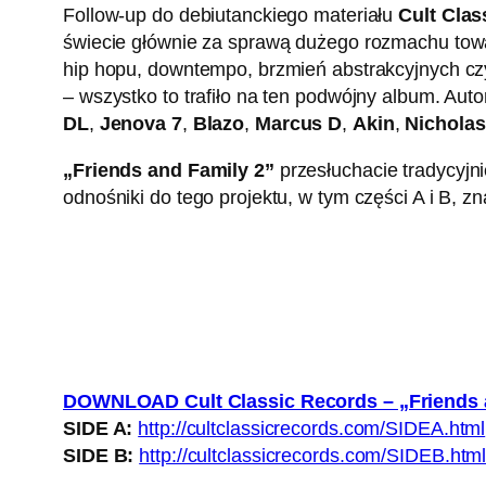
Follow-up do debiutanckiego materiału
Cult Clas
świecie głównie za sprawą dużego rozmachu t
hip hopu, downtempo, brzmień abstrakcyjnych czy
– wszystko to trafiło na ten podwójny album. Au
DL
,
Jenova 7
,
Blazo
,
Marcus D
,
Akin
,
Nichola
„Friends and Family 2”
przesłuchacie tradycyjn
odnośniki do tego projektu, w tym części A i B, zn
DOWNLOAD Cult Classic Records – „Friends 
SIDE A:
http://cultclassicrecords.com/SIDEA.html
SIDE B:
http://cultclassicrecords.com/SIDEB.htm