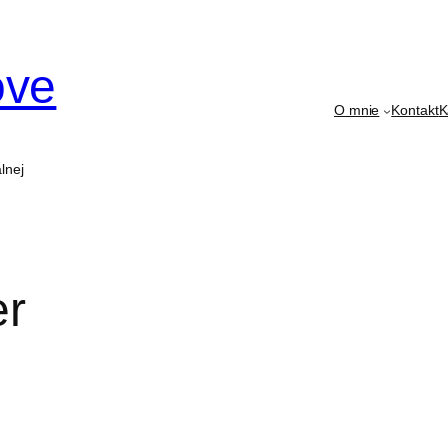
ove
O mnie
Kontakt
K
lnej
er