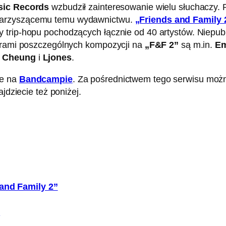
sic Records
wzbudził zainteresowanie wielu słuchaczy. P
owarzyszącemu temu wydawnictwu.
„Friends and Family 
 trip-hopu pochodzących łącznie od 40 artystów. Niepub
torami poszczególnych kompozycji na
„F&F 2”
są m.in.
Em
s Cheung
i
Ljones
.
ie na
Bandcampie
. Za pośrednictwem tego serwisu moż
ajdziecie też poniżej.
and Family 2”
l