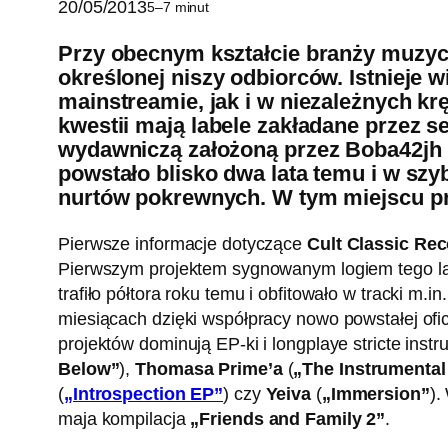
20/05/2013
5–7 minut
Przy obecnym kształcie branży muzyczn
określonej niszy odbiorców. Istnieje 
mainstreamie, jak i w niezależnych kr
kwestii mają labele zakładane przez s
wydawniczą założoną przez Boba42jh
powstało blisko dwa lata temu i w sz
nurtów pokrewnych. W tym miejscu p
Pierwsze informacje dotyczące
Cult Classic Re
Pierwszym projektem sygnowanym logiem tego lab
trafiło półtora roku temu i obfitowało w tracki m.in
miesiącach dzięki współpracy nowo powstałej ofi
projektów dominują EP-ki i longplaye stricte inst
Below”
),
Thomasa Prime’a
(
„The Instrumental 
(
„Introspection EP”
) czy
Yeiva
(
„Immersion”
).
maja kompilacja
„Friends and Family 2”
.