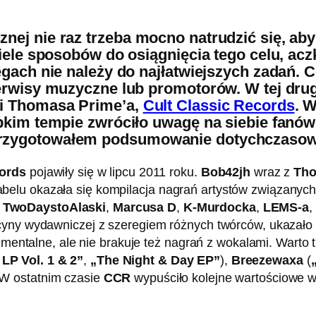
ej nie raz trzeba mocno natrudzić się, aby 
wiele sposobów do osiągnięcia tego celu, ac
ęgach nie należy do najłatwiejszych zadań. 
erwisy muzyczne lub promotorów. W tej drugi
 i Thomasa Prime’a,
Cult Classic Records
. 
ybkim tempie zwróciło uwagę na siebie fanów
rzygotowałem podsumowanie dotychczasowej
cords
pojawiły się w lipcu 2011 roku.
Bob42jh
wraz z
Tho
elu okazała się kompilacja nagrań artystów związanych
.
TwoDaystoAlaski
,
Marcusa D
,
K-Murdocka
,
LEMS-a
,
cyny wydawniczej z szeregiem różnych twórców, ukazało 
rumentalne, ale nie brakuje też nagrań z wokalami. Warto 
LP Vol. 1 & 2”
,
„The Night & Day EP”
),
Breezewaxa
(
 W ostatnim czasie
CCR
wypuściło kolejne wartościowe w