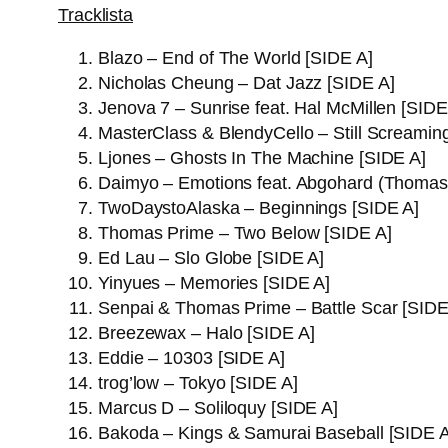
Tracklista
Blazo – End of The World [SIDE A]
Nicholas Cheung – Dat Jazz [SIDE A]
Jenova 7 – Sunrise feat. Hal McMillen [SIDE
MasterClass & BlendyCello – Still Screamin
Ljones – Ghosts In The Machine [SIDE A]
Daimyo – Emotions feat. Abgohard (Thomas 
TwoDaystoAlaska – Beginnings [SIDE A]
Thomas Prime – Two Below [SIDE A]
Ed Lau – Slo Globe [SIDE A]
Yinyues – Memories [SIDE A]
Senpai & Thomas Prime – Battle Scar [SIDE
Breezewax – Halo [SIDE A]
Eddie – 10303 [SIDE A]
trog’low – Tokyo [SIDE A]
Marcus D – Soliloquy [SIDE A]
Bakoda – Kings & Samurai Baseball [SIDE A