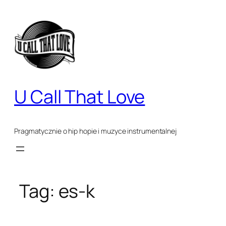
Przejdź
do
treści
U Call That Love
Pragmatycznie o hip hopie i muzyce instrumentalnej
Tag:
es-k