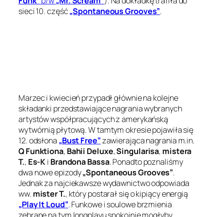
Funk”
b/w
„Mr. Scream”
). Na dokładkę trafiła do
sieci 10. część
„Spontaneous Grooves”
.
Marzec i kwiecień przypadł głównie na kolejne
składanki przedstawiające nagrania wybranych
artystów współpracujących z amerykańską
wytwórnią płytową. W tamtym okresie pojawiła się
12. odsłona
„Bust Free”
zawierająca nagrania m.in.
Q Funktiona
,
Bahii Deluxe
,
Singularisa
,
mistera
T.
,
Es-K
i
Brandona Bassa
. Ponadto poznaliśmy
dwa nowe epizody
„Spontaneous Grooves”
.
Jednak za najciekawsze wydawnictwo odpowiada
ww.
mister T.
, który postarał się o kipiący energią
„Play It Loud”
. Funkowe i soulowe brzmienia
zebrane na tym longplayu spokojnie mogłyby