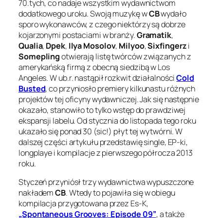
70.tych, co nadaje wszystkim wydawnictwom
dodatkowego uroku. Swoją muzykę w
CB
wydało
sporo wykonawców, z czego niektórzy są dobrze
kojarzonymi postaciami w branży.
Gramatik
,
Qualia
,
Dpek
,
Ilya Mosolov
,
Milyoo
,
Sixfingerz
i
Somepling
otwierają listę twórców związanych z
amerykańską firmą z obecną siedzibą w Los
Angeles. W ub.r. nastąpił rozkwit działalności
Cold
Busted
, co przyniosło premiery kilkunastu różnych
projektów tej oficyny wydawniczej. Jak się następnie
okazało, stanowiło to tylko wstęp do prawdziwej
ekspansji labelu. Od stycznia do listopada tego roku
ukazało się ponad 30 (sic!) płyt tej wytwórni. W
dalszej części artykułu przedstawię single, EP-ki,
longplaye i kompilacje z pierwszego półrocza 2013
roku.
Styczeń przyniósł trzy wydawnictwa wypuszczone
nakładem
CB
. Wtedy to pojawiła się w obiegu
kompilacja przygotowana przez Es-K,
„Spontaneous Grooves: Episode 09”
, a także