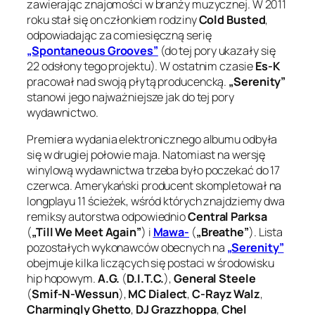
zawierając znajomości w branży muzycznej. W 2011
roku stał się on członkiem rodziny
Cold Busted
,
odpowiadając za comiesięczną serię
„Spontaneous Grooves”
(do tej pory ukazały się
22 odsłony tego projektu). W ostatnim czasie
Es-K
pracował nad swoją płytą producencką.
„Serenity”
stanowi jego najważniejsze jak do tej pory
wydawnictwo.
Premiera wydania elektronicznego albumu odbyła
się w drugiej połowie maja. Natomiast na wersję
winylową wydawnictwa trzeba było poczekać do 17
czerwca. Amerykański producent skompletował na
longplayu 11 ścieżek, wśród których znajdziemy dwa
remiksy autorstwa odpowiednio
Central Parksa
(
„Till We Meet Again”
) i
Mawa-
(
„Breathe”
). Lista
pozostałych wykonawców obecnych na
„Serenity”
obejmuje kilka liczących się postaci w środowisku
hip hopowym.
A.G.
(
D.I.T.C.
),
General Steele
(
Smif-N-Wessun
),
MC Dialect
,
C-Rayz Walz
,
Charmingly Ghetto
,
DJ Grazzhoppa
,
Chel