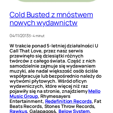
Cold Busted z mnóstwem
nowych wydawnictw
04/11/2013
3–4 minut
W trakcie ponad 5-letniej działalności U
Call That Love, przez nasz serwis
przewinęło się dziesiątki różnych
twórców z całego świata. Część z nich
samodzielnie zajmuje się wydawaniem
muzyki, ale nadal większość osób ściśle
współpracuje lub bezpośrednio należy do
wytwórni płytowych. Wśród oficyn
wydawniczych, które więcej niż raz
pojawiły się na stronie, znajdziemy
Mello
Music Group
, Rhymesayers
Entertainment,
Redefinition Records
, Fat
Beats Records, Stones Throw Records,
Rawkus
, Galapagos4,
Below System
,