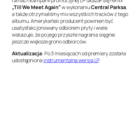
ramach kampanii promocyjnej LP ukazał się remix
„Till We Meet Again”
w wykonaniu
Central Parksa
,
a także otrzymaliśmy mix wszystkich tracków z tego
albumu. Amerykański producent powinien być
usatysfakcjonowany odbiorem płyty i wiele
wskazuje, że po jego przyszłe nagrania sięgnie
jeszcze większe grono odbiorców.
Aktualizacja
: Po 3 miesiącach od premiery została
udostępniona
instrumentalna wersja LP
.