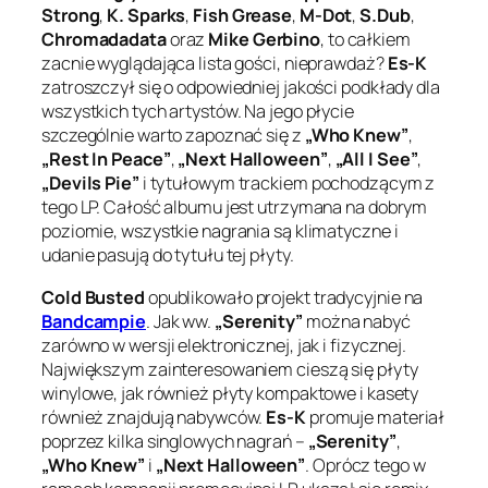
Strong
,
K. Sparks
,
Fish Grease
,
M-Dot
,
S.Dub
,
Chromadadata
oraz
Mike Gerbino
, to całkiem
zacnie wyglądająca lista gości, nieprawdaż?
Es-K
zatroszczył się o odpowiedniej jakości podkłady dla
wszystkich tych artystów. Na jego płycie
szczególnie warto zapoznać się z
„Who Knew”
,
„Rest In Peace”
,
„Next Halloween”
,
„All I See”
,
„Devils Pie”
i tytułowym trackiem pochodzącym z
tego LP. Całość albumu jest utrzymana na dobrym
poziomie, wszystkie nagrania są klimatyczne i
udanie pasują do tytułu tej płyty.
Cold Busted
opublikowało projekt tradycyjnie na
Bandcampie
. Jak ww.
„Serenity”
można nabyć
zarówno w wersji elektronicznej, jak i fizycznej.
Największym zainteresowaniem cieszą się płyty
winylowe, jak również płyty kompaktowe i kasety
również znajdują nabywców.
Es-K
promuje materiał
poprzez kilka singlowych nagrań –
„Serenity”
,
„Who Knew”
i
„Next Halloween”
. Oprócz tego w