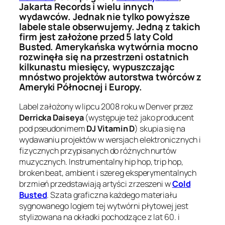
Jakarta Records i wielu innych
wydawców. Jednak nie tylko powyższe
labele stale obserwujemy. Jedną z takich
firm jest założone przed 5 laty Cold
Busted. Amerykańska wytwórnia mocno
rozwinęła się na przestrzeni ostatnich
kilkunastu miesięcy, wypuszczając
mnóstwo projektów autorstwa twórców z
Ameryki Północnej i Europy.
Label założony w lipcu 2008 roku w Denver przez
Derricka Daiseya
(występuje też jako producent
pod pseudonimem
DJ Vitamin D
) skupia się na
wydawaniu projektów w wersjach elektronicznych i
fizycznych przypisanych do różnych nurtów
muzycznych. Instrumentalny hip hop, trip hop,
broken beat, ambient i szereg eksperymentalnych
brzmień przedstawiają artyści zrzeszeni w
Cold
Busted
. Szata graficzna każdego materiału
sygnowanego logiem tej wytwórni płytowej jest
stylizowana na okładki pochodzące z lat 60. i