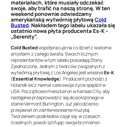
materiałach, które musiały odczekać
swoje, aby trafić na naszą stronę. W ten
weekend ponownie odwiedzamy
amerykańską wytwórnię płytową
Cold
Busted
. Nakładem tego labelu ukazała się
ostatnio nowa płyta producenta Es-K –
„Serenity”.
Cold Busted
współpracuje na co dzień z wieloma
artystami z całego świata. Swoich licznych
reprezentantów w tym labelu posiadają Stany
Zjednoczone. Jednym z twórców związanych z
wytwórnią płytową z Los Angeles jest właśnie
Es-K
(
Essential Knowledge
). Producent pochodzi z
Holandii lecz niemal całe swoje życie spędził w
USA. Początkowo mieszkał on w Kansas City, aby
następnie przeprowadzić się do położonego w
stanie Vermont Burlington. Już jako dziecko
przejawiał on zainteresowanie muzyką.
Tworzeniem podkładów zajął się w czasach
licealnych, powoli szlifując swoje brzmienie i