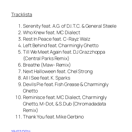
Tracklista
Serenity feat. A.G. of D.I.T.C. & General Steele
Who Knew feat. MC Dialect
Rest In Peace feat. C-Rayz Walz
Left Behind feat. Charmingly Ghetto
Till We Meet Again feat. DJ Grazzhoppa
(Central Parks Remix)
Breathe (Maw- Remix)
Next Halloween feat. Chel Strong
All I See feat. K. Sparks
Devils Pie feat. Fish Grease & Charmingly
Ghetto
Reminisce feat. MC Dialect, Charmingly
Ghetto, M-Dot, & S.Dub (Chromadadata
Remix)
Thank You feat. Mike Gerbino
19/07/2014