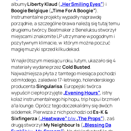
albumy
Liberty Klaud
(
„Her Smiling Eyes”
) i
Boogie Belgique
(
„Time For A Boogie”
).
Instrumentalne projekty wypadły naprawdę
porządnie, a szczególne brawa należą się tutaj temu
drugiemu twórcy. Beatmaker z Beneluksu stworzył
miejscami znakomite LP utrzymane w pogodnym i
pozytywnym klimacie, w którym można poczuć
magię muzyki sprzed kilku dekad.
W najkrótszym miesiącu roku, lutym, ukazało się 4
materiały wydane przez
Cold Busted
.
Najważniejsza płyta z tamtego miesiąca pochodzi
od młodego, zaledwie 17-letniego, holenderskiego
producenta
Singularisa
. Europejski twórca
wypuścił ciepło przyjęte
„Evening Hours”
, istny
kolaż instrumentalnego hip hopu, trip hopu i brzmień
a’la lounge. Oprócz tego doczekaliśmy się dwóch
siódemek. Pierwsza z nich pochodzi od
Es-K &
Sixfingerza
(
„Heatwave”
b/w
„The Props”
), zaś
drugą stworzył
My Neighbour Is
(
„Blessing Da