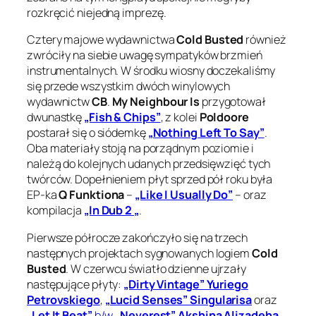
rozkręcić niejedną imprezę.
Cztery majowe wydawnictwa
Cold Busted
również
zwróciły na siebie uwagę sympatyków brzmień
instrumentalnych. W środku wiosny doczekaliśmy
się przede wszystkim dwóch winylowych
wydawnictw
CB
.
My Neighbour Is
przygotował
dwunastkę
„Fish & Chips”
, z kolei
Poldoore
postarał się o siódemkę
„Nothing Left To Say”
.
Oba materiały stoją na porządnym poziomie i
należą do kolejnych udanych przedsięwzięć tych
twórców. Dopełnieniem płyt sprzed pół roku była
EP-ka
Q Funktiona
–
„Like I Usually Do”
– oraz
kompilacja
„In Dub 2 „
.
Pierwsze półrocze zakończyło się na trzech
następnych projektach sygnowanych logiem
Cold
Busted
. W czerwcu światło dzienne ujrzały
następujące płyty:
„Dirty Vintage” Yuriego
Petrovskiego
,
„Lucid Senses” Singularisa
oraz
„Let It Beat”
b/w
„Neverest” Akshina Alizadeha
.