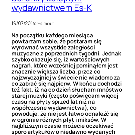
wydawnictwem Es-K
19/07/2014
2–4 minut
Na początku każdego miesiąca
powtarzam sobie, że postaram się
wyrównać wszystkie zaległości
muzyczne z poprzednich tygodni. Jednak
szybko okazuje się, iż wartościowych
nagrań, które wcześniej pominąłem jest
znacznie większa liczba, przez co
najzwyczajniej w świecie nie wiadomo za
co zabrać się najpierw. W końcu dochodzi
też fakt, iż na co dzień słucham mnóstwo
starej muzyki (często poświęcam więcej
czasu na płyty sprzed lat niż na
współczesne wydawnictwa), co
powoduje, że nie jest łatwo odnaleźć się
w ogromie różnych płyt i miksów. W
najbliższym czasie możecie oczekiwać
sporo artykułów o niedawno wydanych