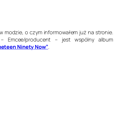
 w modzie, o czym informowałem już na stronie.
 – Emcee/producent – jest wspólny album
neteen Ninety Now”
.