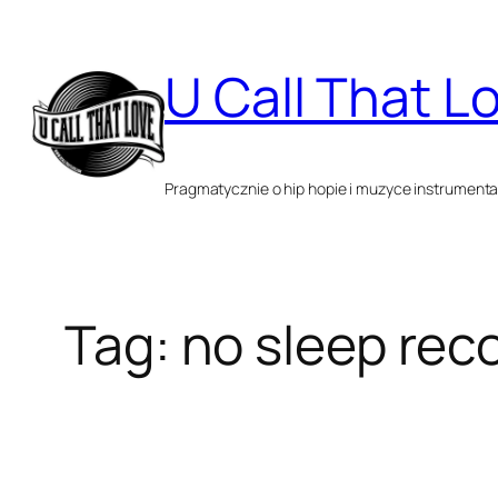
Przejdź
do
U Call That L
treści
Pragmatycznie o hip hopie i muzyce instrumenta
Tag:
no sleep reco