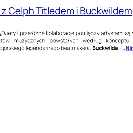
z Celph Titledem i Buckwildem
Duety i przeróżne kolaboracje pomiędzy artystami są
ojektów muzycznych powstałych według konceptu
ojorskiego legendarnego beatmakera,
Buckwilda
–
„Ni