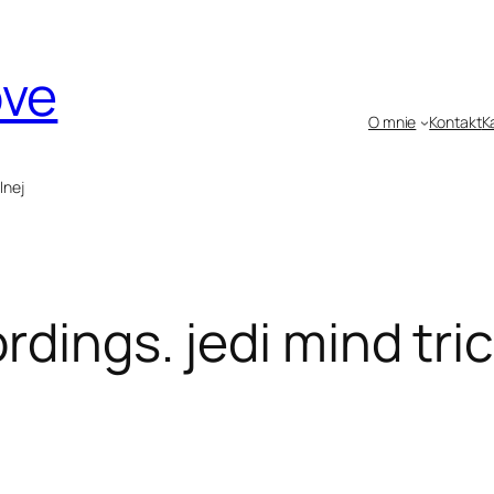
ove
O mnie
Kontakt
K
lnej
rdings. jedi mind tri