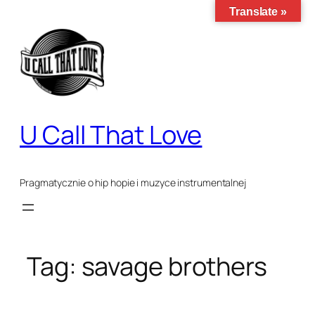
Translate »
Przejdź
do
treści
U Call That Love
Pragmatycznie o hip hopie i muzyce instrumentalnej
Tag:
savage brothers