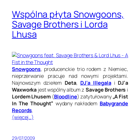
Wspólna płyta Snowgoons,
Savage Brothers i Lorda
Lhusa
Snowgoons
, producenckie trio rodem z Niemiec,
nieprzerwanie pracuje nad nowymi projektami.
Najnowszym dziełem
Deta
,
DJ’a Illegala
i
DJ’a
Waxworka
jest wspólny album z
Savage Brothers
i
Lordem Lhusem
(
Bloodline
) zatytułowany
„A Fist
In The Thought”
wydany nakładem
Babygrande
Records
.
(więcej…)
29/07/2009