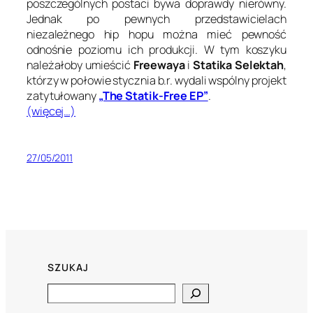
poszczególnych postaci bywa doprawdy nierówny.
Jednak po pewnych przedstawicielach
niezależnego hip hopu można mieć pewność
odnośnie poziomu ich produkcji. W tym koszyku
należałoby umieścić
Freewaya
i
Statika Selektah
,
którzy w połowie stycznia b.r. wydali wspólny projekt
zatytułowany
„The Statik-Free EP”
.
(więcej…)
27/05/2011
SZUKAJ
Search