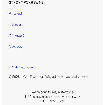
STRONY POKREWNE
Pinterest
Instagram
X (Twitter)
Mixcloud
U Call That Love
© 2026 U Call That Love. Wszystkie prawa zastrzeżone.
We’re born to live, a life to die
Life’s so damn short and I wonder why
O.C. „Born 2 Live”