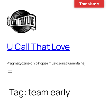
Przejdź
Translate »
do
treści
U Call That Love
Pragmatycznie o hip hopie i muzyce instrumentalnej
Tag:
team early