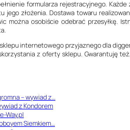
ełnienie formularza rejestracyjnego. Każd
u jego złożenia. Dostawa towaru realizowana
wic można osobiście odebrać przesyłkę. Is
ta.
a sklepu internetowego przyjaznego dla digge
skorzystania z oferty sklepu. Gwarantuję t
ogromna – wywiad z…
 wywiad z Kondorem
e-Way.pl
z bboyem Siemkiem…