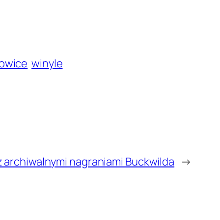
towice
winyle
z archiwalnymi nagraniami Buckwilda
→