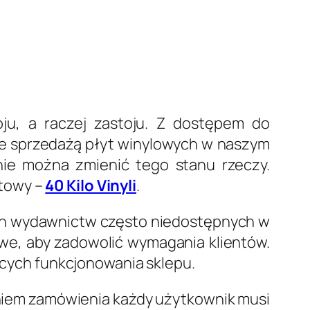
oju, a raczej zastoju. Z dostępem do
ze sprzedażą płyt winylowych w naszym
 nie można zmienić tego stanu rzeczy.
etowy –
40 Kilo Vinyli
.
ych wydawnictw często niedostępnych w
we, aby zadowolić wymagania klientów.
zących funkcjonowania sklepu.
niem zamówienia każdy użytkownik musi