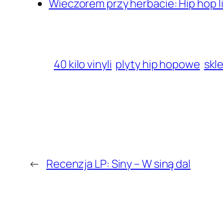
Wieczorem przy herbacie: Hip hop l
40 kilo vinyli
plyty hip hopowe
skl
←
Recenzja LP: Siny – W siną dal