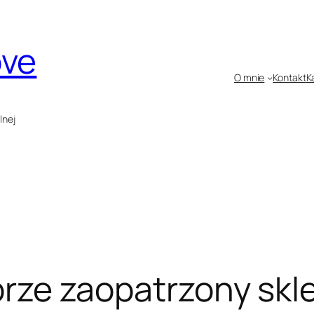
ove
O mnie
Kontakt
K
lnej
obrze zaopatrzony sk