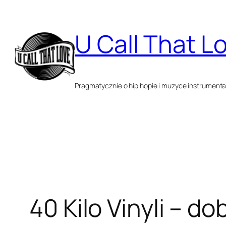
Przejdź
do
U Call That L
treści
Pragmatycznie o hip hopie i muzyce instrumenta
40 Kilo Vinyli – d