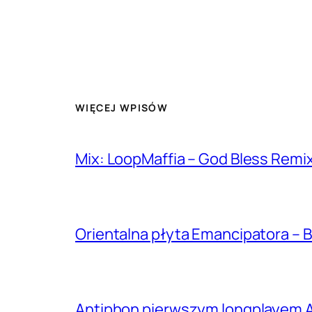
WIĘCEJ WPISÓW
Mix: LoopMaffia – God Bless Remi
Orientalna płyta Emancipatora – B
Antiphon pierwszym longplayem A