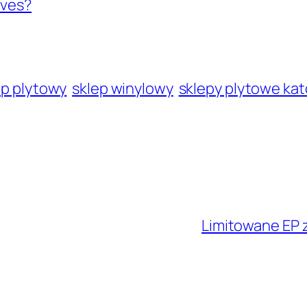
ives?
ep plytowy
sklep winylowy
sklepy plytowe ka
Limitowane EP 