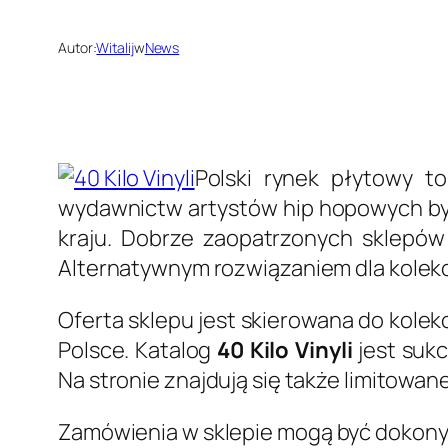
Autor:
Witalij
w
News
Polski rynek płytowy t
wydawnictw artystów hip hopowych byw
kraju. Dobrze zaopatrzonych sklepów 
Alternatywnym rozwiązaniem dla kolek
Oferta sklepu jest skierowana do kol
Polsce. Katalog
40 Kilo Vinyli
jest sukc
Na stronie znajdują się także limitowan
Zamówienia w sklepie mogą być dokony