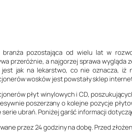
o branża pozostająca od wielu lat w rozw
a przeróżnie, a najgorzej sprawa wygląda 
jest jak na lekarstwo, co nie oznacza, iż
cjonerów wosków jest powstały sklep intern
ekcjonerów płyt winylowych i CD, poszukując
esywnie poszerzany o kolejne pozycje płyto
e serie ubrań. Poniżej garść informacji dotyc
wane przez 24 godziny na dobę. Przed złoże