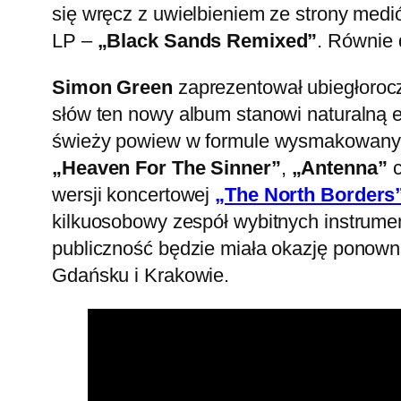
się wręcz z uwielbieniem ze strony medió
LP –
„Black Sands Remixed”
. Równie 
Simon Green
zaprezentował ubiegłoroc
słów ten nowy album stanowi naturalną 
świeży powiew w formule wysmakowanyc
„Heaven For The Sinner”
,
„Antenna”
c
wersji koncertowej
„The North Borders
kilkuosobowy zespół wybitnych instrumen
publiczność będzie miała okazję ponown
Gdańsku i Krakowie.