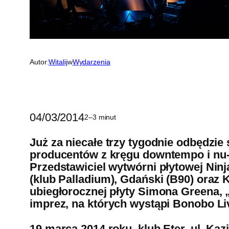
Autor:
Witalij
w
Wydarzenia
04/03/2014
2–3 minut
Już za niecałe trzy tygodnie odbędzie
producentów z kręgu downtempo i nu-j
Przedstawiciel wytwórni płytowej Nin
(klub Palladium), Gdański (B90) oraz
ubiegłorocznej płyty Simona Greena, 
imprez, na których wystąpi Bonobo Li
19 marca 2014 roku, klub Eter, ul. Ka