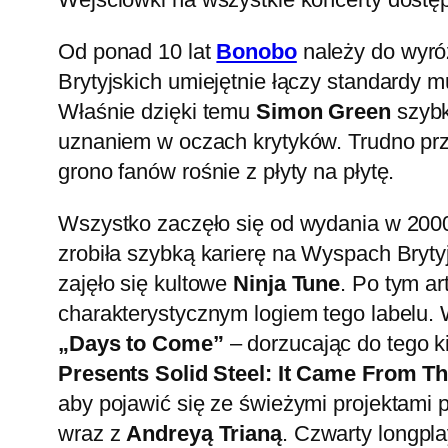
Od ponad 10 lat
Bonobo
należy do wyró
Brytyjskich umiejętnie łączy standardy 
Właśnie dzięki temu
Simon Green
szybk
uznaniem w oczach krytyków. Trudno prze
grono fanów rośnie z płyty na płytę.
Wszystko zaczęło się od wydania w 200
zrobiła szybką karierę na Wyspach Bryty
zajęło się kultowe
Ninja Tune
. Po tym ar
charakterystycznym logiem tego labelu. 
„Days to Come”
– dorzucając do tego kil
Presents Solid Steel: It Came From T
aby pojawić się ze świeżymi projektami 
wraz z
Andreyą Trianą
. Czwarty longpl