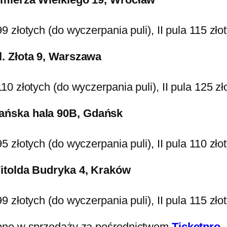
 złotych (do wyczerpania puli), II pula 115 zło
l. Złota 9, Warszawa
0 złotych (do wyczerpania puli), II pula 125 zł
dańska hala 90B, Gdańsk
 złotych (do wyczerpania puli), II pula 110 zło
Witolda Budryka 4, Kraków
 złotych (do wyczerpania puli), II pula 115 zło
ępne w sprzedaży za pośrednictwem
Ticketpro
.