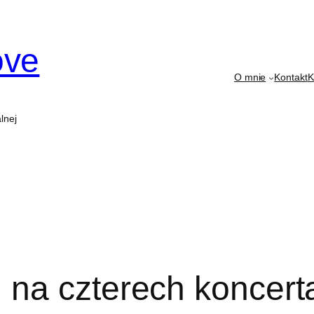
ove
O mnie
Kontakt
K
lnej
 na czterech koncert