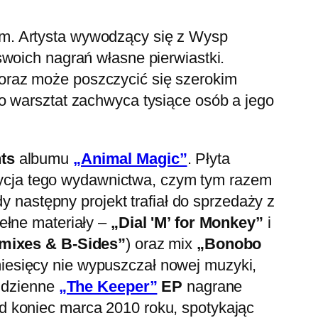
ym. Artysta wywodzący się z Wysp
swoich nagrań własne pierwiastki.
oraz może poszczycić się szerokim
o warsztat zachwyca tysiące osób a jego
ts
albumu
„Animal Magic”
. Płyta
eedycja tego wydawnictwa, czym tym razem
dy następny projekt trafiał do sprzedaży z
ełne materiały –
„Dial 'M’ for Monkey”
i
mixes & B-Sides”
) oraz mix
„Bonobo
miesięcy nie wypuszczał nowej muzyki,
o dzienne
„The Keeper”
EP
nagrane
d koniec marca 2010 roku, spotykając