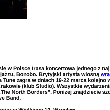
 się w Polsce trasa koncertowa jednego z na
azzu, Bonobo. Brytyjski artysta wiosną
wra
ja Tune zagra w dniach 19-22 marca kolejno 
 Krakowie (klub Studio). Wszystkie wydarze
„The North Borders”. Poniżej znajdziecie s
ve Band.
zimierza Wielkiego 19, Wrocław