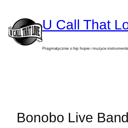
Przejdź
do
U Call That L
treści
Pragmatycznie o hip hopie i muzyce instrumenta
Bonobo Live Band