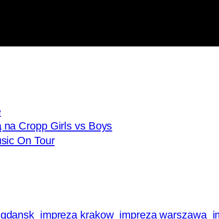
e
 na Cropp Girls vs Boys
sic On Tour
 gdansk
impreza krakow
impreza warszawa
i