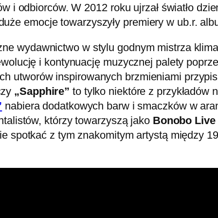
w i odbiorców. W 2012 roku ujrzał światło dzie
duże emocje towarzyszyły premiery w ub.r. al
zne wydawnictwo w stylu godnym mistrza klima
ewolucję i kontynuację muzycznej palety poprz
h utworów inspirowanych brzmieniami przypis
zy
„Sapphire”
to tylko niektóre z przykładów 
”
nabiera dodatkowych barw i smaczków w aran
talistów, którzy towarzyszą jako
Bonobo Live
ie spotkać z tym znakomitym artystą między 