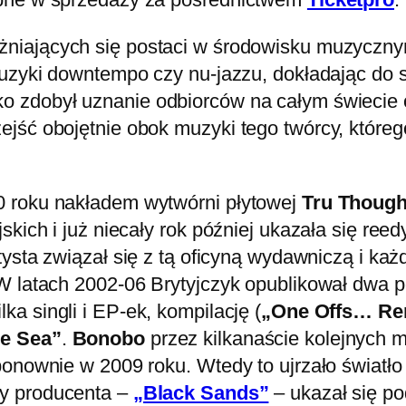
żniających się postaci w środowisku muzyczn
muzyki downtempo czy nu-jazzu, dokładając do 
o zdobył uznanie odbiorców na całym świecie 
jść obojętnie obok muzyki tego twórcy, któreg
0 roku nakładem wytwórni płytowej
Tru Though
jskich i już niecały rok później ukazała się r
tysta związał się z tą oficyną wydawniczą i każ
W latach 2002-06 Brytyjczyk opublikował dwa p
ka singli i EP-ek, kompilację (
„One Offs… Re
he Sea”
.
Bonobo
przez kilkanaście kolejnych 
ponownie w 2009 roku. Wtedy to ujrzało światł
ay producenta –
„Black Sands”
– ukazał się po