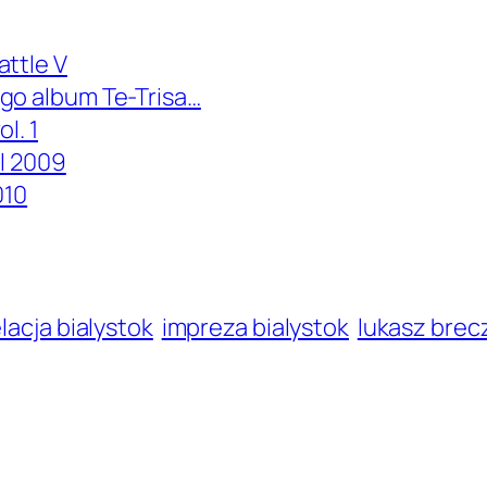
attle V
go album Te-Trisa…
l. 1
al 2009
010
lacja bialystok
impreza bialystok
lukasz brec