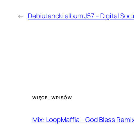
←
Debiutancki album J57 – Digital Soci
WIĘCEJ WPISÓW
Mix: LoopMaffia – God Bless Remi