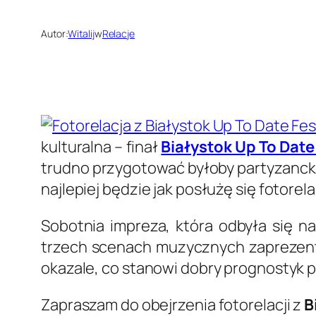
Autor:
Witalij
w
Relacje
kulturalna – finał
Białystok Up To Date
trudno przygotować byłoby partyzancki
najlepiej będzie jak posłużę się fotorel
Sobotnia impreza, która odbyła się n
trzech scenach muzycznych zaprezentow
okazale, co stanowi dobry prognostyk 
Zapraszam do obejrzenia fotorelacji z
B