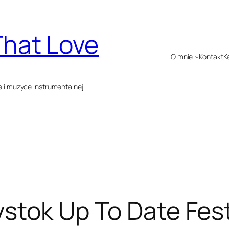
That Love
O mnie
Kontakt
K
e i muzyce instrumentalnej
ystok Up To Date Fes