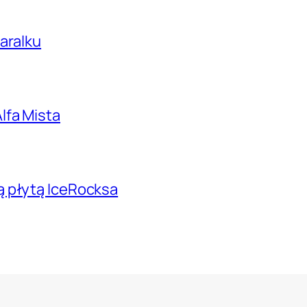
aralku
lfa Mista
ą płytą IceRocksa