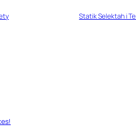
ety
Statik Selektah i
xes!