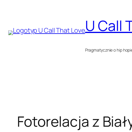
Przejdź
do
U Call 
treści
Pragmatycznie o hip hopi
Fotorelacja z Biał