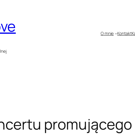
ove
O mnie
Kontakt
K
lnej
oncertu promującego