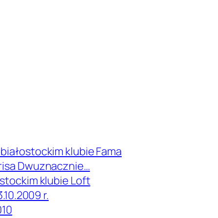
 białostockim klubie Fama
Trisa Dwuznacznie…
ostockim klubie Loft
3.10.2009 r.
010