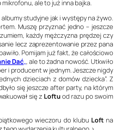
mikrofonu, ale to już inna bajka.
o albumy studyjne jak i występy na żywo.
certem. Muszę przyznać jedno – jeszcze
 Rozumiem, każdy mężczyzna prędzej czy
zesanie lecz zaprezentowanie przez pana
awiło. Pomijam już fakt, że całościowo
anie Dać
„
, ale to żadna nowość. Utkwiło
er i producent w jednym. Jeszcze nigdy
iednych dzieciach z domów dziecka”. Z
yło się jeszcze after party, na którym
wakuował się z
Loftu
od razu po swoim
o piątkowego wieczoru do klubu
Loft
na
z tego wydarzenia kulturalnego.>