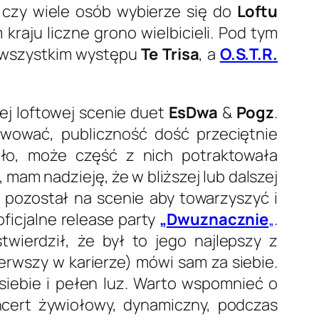
 czy wiele osób wybierze się do
Loftu
kraju liczne grono wielbicieli. Pod tym
e wszystkim występu
Te Trisa
, a
O.S.T.R.
ej loftowej scenie duet
EsDwa
&
Pogz
.
wować, publiczność dość przeciętnie
ało, może część z nich potraktowała
 mam nadzieję, że w bliższej lub dalszej
pozostał na scenie aby towarzyszyć i
ficjalne release party
„Dwuznacznie
„
.
twierdził, że był to jego najlepszy z
erwszy w karierze) mówi sam za siebie.
siebie i pełen luz. Warto wspomnieć o
ncert żywiołowy, dynamiczny, podczas