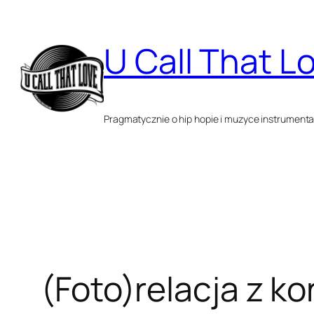
Przejdź
do
U Call That L
treści
Pragmatycznie o hip hopie i muzyce instrumenta
(Foto)relacja z k