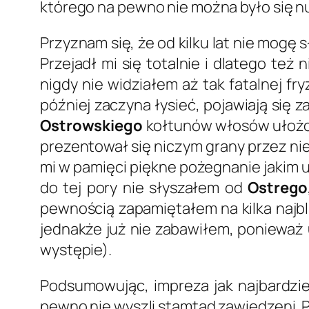
którego na pewno nie można było się n
Przyznam się, że od kilku lat nie mogę
Przejadł mi się totalnie i dlatego te
nigdy nie widziałem aż tak fatalnej f
później zaczyna łysieć, pojawiają się 
Ostrowskiego
kołtunów włosów ułożony
prezentował się niczym grany przez ni
mi w pamięci piękne pożegnanie jakim 
do tej pory nie słyszałem od
Ostrego
pewnością zapamiętałem na kilka najbl
jednakże już nie zabawiłem, ponieważ
występie).
Podsumowując, impreza jak najbardzie
pewno nie wyszli stamtąd zawiedzeni. 