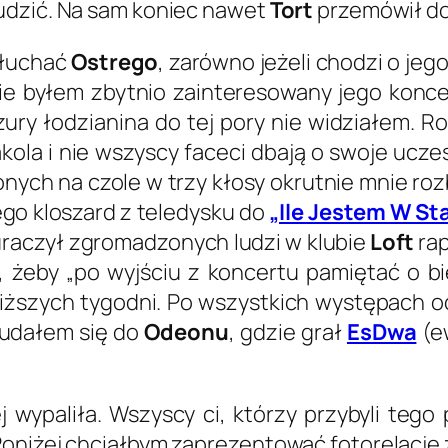
udzić. Na sam koniec nawet
Tort
przemówił do 
 słuchać
Ostrego
, zarówno jeżeli chodzi o jeg
ż nie byłem zbytnio zainteresowany jego kon
ryzury łodzianina do tej pory nie widziałem.
zakola i nie wszyscy faceci dbają o swoje uc
ch na czole w trzy kłosy okrutnie mnie rozb
ego kloszard z teledysku do
„Ile Jestem W St
uraczył zgromadzonych ludzi w klubie
Loft
rap
, żeby „po wyjściu z koncertu pamiętać o b
iższych tygodni. Po wszystkich występach odb
 udałem się do
Odeonu
, gdzie grał
EsDwa
(e
j wypaliła. Wszyscy ci, którzy przybyli teg
Poniżej chciałbym zaprezentować fotorelację 