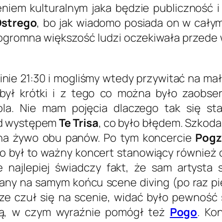
niem kulturalnym jaka będzie publiczność i
strego
, bo jak wiadomo posiada on w całym 
! ogromna większość ludzi oczekiwała przed
inie 21:30 i mogliśmy wtedy przywitać na mał
ył krótki i z tego co można było zaobser
la. Nie mam pojęcia dlaczego tak się st
ed występem
Te Trisa
, co było błędem. Szkoda,
 na żywo obu panów. Po tym koncercie
Pogz
go był to ważny koncert stanowiący również o
 najlepiej świadczy fakt, że sam artysta s
nany na samym końcu
scene diving
(po raz pi
e czuł się na scenie, widać było pewność 
ią, w czym wyraźnie pomógł też
Pogo
. Ko