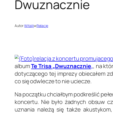
Dwuznacznie
Autor:
Witalij
w
Relacje
album
Te Trisa
„Dwuznacznie
„
, na kt
dotyczącego tej imprezy obiecałem zda
co się odwlecze to nie uciecze.
Na początku chciałbym podkreślić pełen
koncertu. Nie było żadnych obsuw c
uznania należą się także akustykom