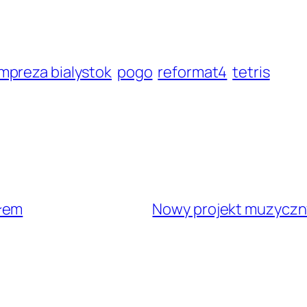
impreza bialystok
pogo
reformat4
tetris
ałem
Nowy projekt muzyczn