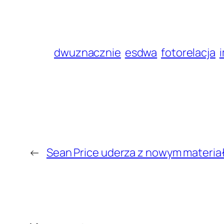
dwuznacznie
esdwa
fotorelacja
←
Sean Price uderza z nowym materi