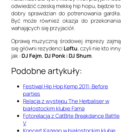
odwiedzić czeską mekkę hip hopu, będzie to
dobry sprawdzian do potrenowania gardła.
Być może również okazja do przekonania
wahających się przyjaciół.
Oprawą muzyczną środowej imprezy zajmą
się główni rezydenci
Loftu
, czyli nie kto inny
jak :
DJ Fejm
,
DJ Ponk
i
DJ Shum
.
Podobne artykuły:
Festiwal Hip Hop Kemp 2011: Before
parties
Relacja z występu The Herbaliser w
białostockim klubie Fama
Fotorelacja z CatBite Breakdance Battle
V
Koncert Kazego w białostockim klubie