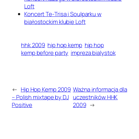
Loft
Koncert Te-Trisa i Soulparku w
białostockim klubie Loft
hhk 2009
hip hop kemp
hip hop
kemp before party
impreza bialystok
←
Hip Hop Kemp 2009
Ważna informacja dla
– Polish mixtape by DJ
uczestników HHK
Positive
2009
→