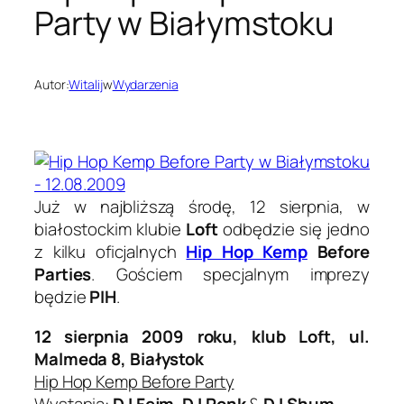
Party w Białymstoku
Autor:
Witalij
w
Wydarzenia
Już w najbliższą środę, 12 sierpnia, w
białostockim klubie
Loft
odbędzie się jedno
z kilku oficjalnych
Hip Hop Kemp
Before
Parties
. Gościem specjalnym imprezy
będzie
PIH
.
12 sierpnia 2009 roku, klub Loft, ul.
Malmeda 8, Białystok
Hip Hop Kemp Before Party
Wystąpią:
DJ Fejm
,
DJ Ponk
&
DJ Shum
.