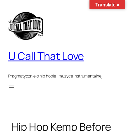
Translate »
Przejdź
do
treści
U Call That Love
Pragmatycznie o hip hopie i muzyce instrumentalnej
Hip Hop Kemp Before