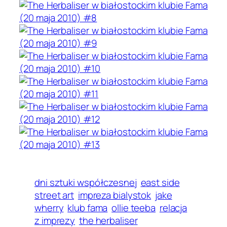
dni sztuki współczesnej
east side
street art
impreza bialystok
jake
wherry
klub fama
ollie teeba
relacja
z imprezy
the herbaliser