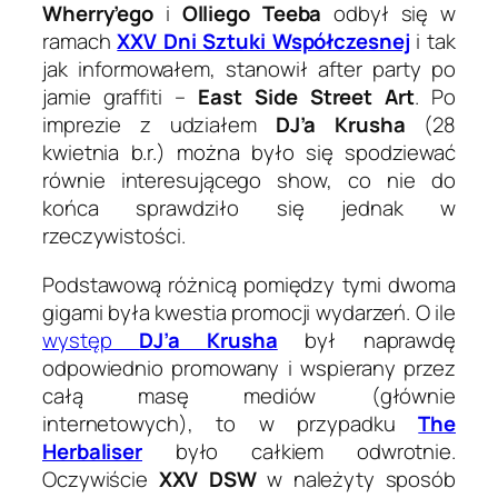
Wherry’ego
i
Olliego Teeba
odbył się w
ramach
XXV Dni Sztuki Współczesnej
i tak
jak informowałem, stanowił after party po
jamie graffiti –
East Side Street Art
. Po
imprezie z udziałem
DJ’a Krusha
(28
kwietnia b.r.) można było się spodziewać
równie interesującego show, co nie do
końca sprawdziło się jednak w
rzeczywistości.
Podstawową różnicą pomiędzy tymi dwoma
gigami była kwestia promocji wydarzeń. O ile
występ
DJ’a Krusha
był naprawdę
odpowiednio promowany i wspierany przez
całą masę mediów (głównie
internetowych), to w przypadku
The
Herbaliser
było całkiem odwrotnie.
Oczywiście
XXV DSW
w należyty sposób