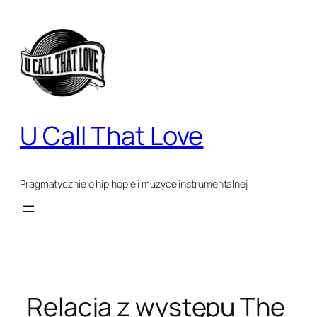
Przejdź
do
treści
U Call That Love
Pragmatycznie o hip hopie i muzyce instrumentalnej
Relacja z występu The