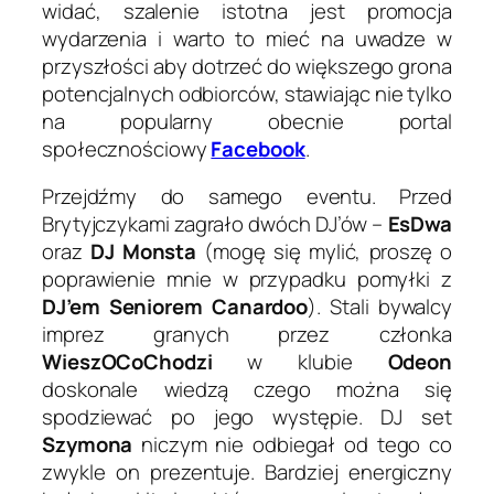
widać, szalenie istotna jest promocja
wydarzenia i warto to mieć na uwadze w
przyszłości aby dotrzeć do większego grona
potencjalnych odbiorców, stawiając nie tylko
na popularny obecnie portal
społecznościowy
Facebook
.
Przejdźmy do samego eventu. Przed
Brytyjczykami zagrało dwóch DJ’ów –
EsDwa
oraz
DJ Monsta
(mogę się mylić, proszę o
poprawienie mnie w przypadku pomyłki z
DJ’em Seniorem Canardoo
). Stali bywalcy
imprez granych przez członka
WieszOCoChodzi
w klubie
Odeon
doskonale wiedzą czego można się
spodziewać po jego występie. DJ set
Szymona
niczym nie odbiegał od tego co
zwykle on prezentuje. Bardziej energiczny