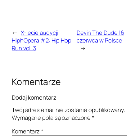
←
X-lecie audycji
Devin The Dude 16
HiphOpera #2: Hip Hop
czerwca w Polsce
Run vol. 3
→
Komentarze
Dodaj komentarz
Twój adres email nie zostanie opublikowany.
Wymagane pola są oznaczone
*
Komentarz
*