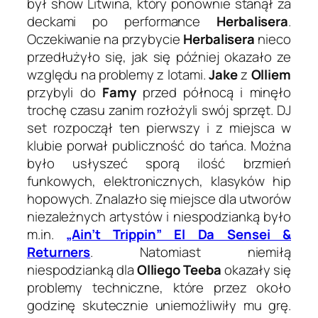
był show Litwina, który ponownie stanął za
deckami po performance
Herbalisera
.
Oczekiwanie na przybycie
Herbalisera
nieco
przedłużyło się, jak się później okazało ze
względu na problemy z lotami.
Jake
z
Olliem
przybyli do
Famy
przed północą i minęło
trochę czasu zanim rozłożyli swój sprzęt. DJ
set rozpoczął ten pierwszy i z miejsca w
klubie porwał publiczność do tańca. Można
było usłyszeć sporą ilość brzmień
funkowych, elektronicznych, klasyków hip
hopowych. Znalazło się miejsce dla utworów
niezależnych artystów i niespodzianką było
m.in.
„Ain’t Trippin” El Da Sensei &
Returners
. Natomiast niemiłą
niespodzianką dla
Olliego Teeba
okazały się
problemy techniczne, które przez około
godzinę skutecznie uniemożliwiły mu grę.