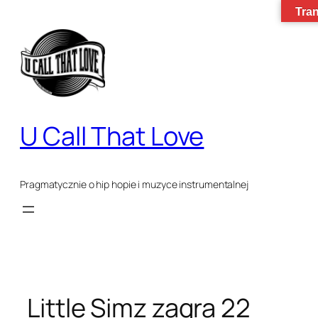
Tran
Przejdź
do
treści
U Call That Love
Pragmatycznie o hip hopie i muzyce instrumentalnej
Little Simz zagra 22