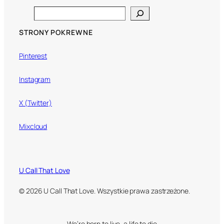
Search
STRONY POKREWNE
Pinterest
Instagram
X (Twitter)
Mixcloud
U Call That Love
© 2026 U Call That Love. Wszystkie prawa zastrzeżone.
We’re born to live, a life to die