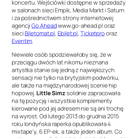
koncertu. Wejściówki dostępne w sprzedaży
w salonach sieci Empik, Media Markt i Saturn
i za pośrednictwem strony internetowej
agencji
Go Ahead
www.go-ahead.pl oraz
sieci
Biletomat.pl
,
Ebilet.pl
,
Ticketpro
oraz
Eventim
.
Niewiele osób spodziewałoby się, że w
przeciągu dwóch lat nikomu nieznana
artystka stanie się jedną z największych
sensacji nie tylko na brytyjskim podwórku,
ale także na międzynarodowej scenie hip
hopowej.
Little Simz
solidnie zapracowała
na tę pozycję i wszystkie komplementy
kierowane pod jej adresem nie są ani trochę
na wyrost. Od lutego 2013 do grudnia 2015
roku londyńska raperka opublikowała 4
mixtape’y, 6 EP-ek, a także jeden album. Co