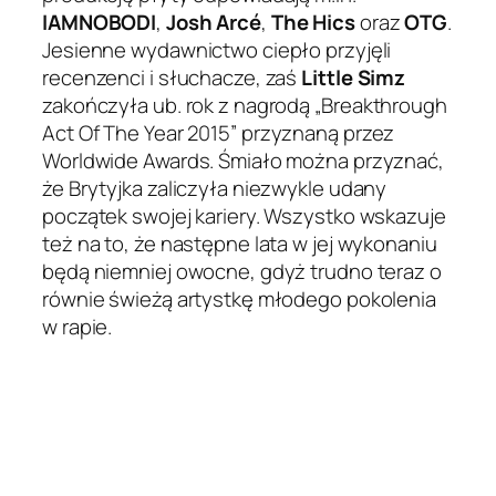
IAMNOBODI
,
Josh Arcé
,
The Hics
oraz
OTG
.
Jesienne wydawnictwo ciepło przyjęli
recenzenci i słuchacze, zaś
Little Simz
zakończyła ub. rok z nagrodą
„Breakthrough
Act Of The Year 2015”
przyznaną przez
Worldwide Awards. Śmiało można przyznać,
że Brytyjka zaliczyła niezwykle udany
początek swojej kariery. Wszystko wskazuje
też na to, że następne lata w jej wykonaniu
będą niemniej owocne, gdyż trudno teraz o
równie świeżą artystkę młodego pokolenia
w rapie.