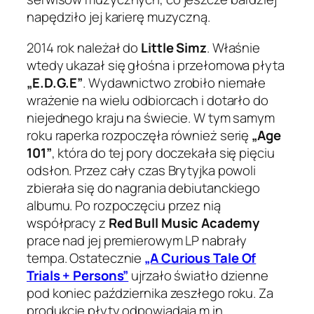
napędziło jej karierę muzyczną.
2014 rok należał do
Little Simz
. Właśnie
wtedy ukazał się głośna i przełomowa płyta
„E.D.G.E”
. Wydawnictwo zrobiło niemałe
wrażenie na wielu odbiorcach i dotarło do
niejednego kraju na świecie. W tym samym
roku raperka rozpoczęła również serię
„Age
101”
, która do tej pory doczekała się pięciu
odsłon. Przez cały czas Brytyjka powoli
zbierała się do nagrania debiutanckiego
albumu. Po rozpoczęciu przez nią
współpracy z
Red Bull Music Academy
prace nad jej premierowym LP nabrały
tempa. Ostatecznie
„A Curious Tale Of
Trials + Persons”
ujrzało światło dzienne
pod koniec października zeszłego roku. Za
produkcję płyty odpowiadają m.in.