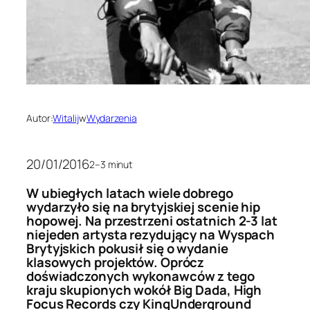
Autor:
Witalij
w
Wydarzenia
20/01/2016
2–3 minut
W ubiegłych latach wiele dobrego
wydarzyło się na brytyjskiej scenie hip
hopowej. Na przestrzeni ostatnich 2-3 lat
niejeden artysta rezydujący na Wyspach
Brytyjskich pokusił się o wydanie
klasowych projektów. Oprócz
doświadczonych wykonawców z tego
kraju skupionych wokół Big Dada, High
Focus Records czy KingUnderground