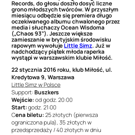
Records, do głosu doszło dosyć liczne
grono młodszych twórców. W przyszłym
miesiącu odbędzie się premiera długo
oczekiwanego albumu chwalonego przez
media i słuchaczy Ocean Wisdoma
(„Chaos 93”). Jeszcze większe
zamieszanie w brytyjskim środowisku
rapowym wywołuje
Little Simz
. Już w
nadchodzący piątek młoda raperka
wystąpi w warszawskim klubie Miłość.
22 stycznia 2016 roku, klub Miłość, ul.
Kredytowa 9, Warszawa
Little Simz w Polsce
Support:
Buszkers
Wejście:
od godz. 20:00
Start:
godz. 21:00
C
ena biletu:
25 złotych (pierwsza
ograniczona pula), 35 złotych w
przedsprzedaży / 40 złotych w dniu