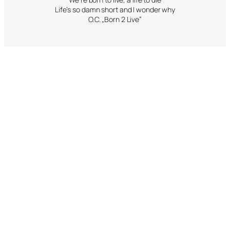
Life’s so damn short and I wonder why
O.C. „Born 2 Live”