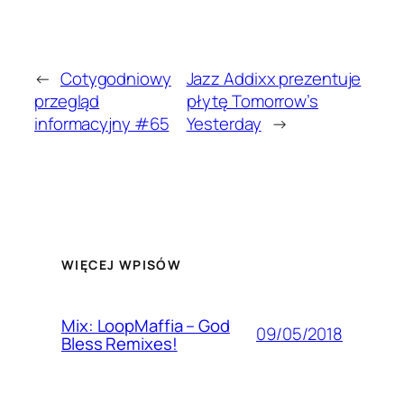
←
Cotygodniowy
Jazz Addixx prezentuje
przegląd
płytę Tomorrow’s
informacyjny #65
Yesterday
→
WIĘCEJ WPISÓW
Mix: LoopMaffia – God
09/05/2018
Bless Remixes!