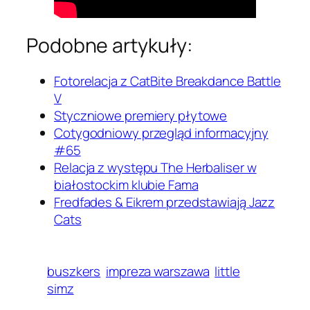
Podobne artykuły:
Fotorelacja z CatBite Breakdance Battle
V
Styczniowe premiery płytowe
Cotygodniowy przegląd informacyjny
#65
Relacja z występu The Herbaliser w
białostockim klubie Fama
Fredfades & Eikrem przedstawiają Jazz
Cats
buszkers
impreza warszawa
little
simz