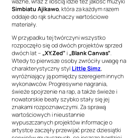
ważne, wraz z ilością idzie też jakość muzyki
Simbiatu Ajikawo
, która za każdym razem
oddaje do rąk słuchaczy wartościowe
materiały.
W przypadku tej twórczyni wszystko
rozpoczęło się od dwóch projektów sprzed
dwóch lat –
„XY​.​Zed”
i
„Blank Canvas”
.
Wtedy to pierwsze osoby zwróciły uwagę na
charakterystyczny styl
Little Simz
,
wyróżniający ją pomiędzy szeregiem innych
wykonawców. Progresywne nagrania,
świeże spojrzenie na rap, a także świeże i
nowatorskie beaty szybko stały się jej
znakami rozpoznawczymi. Za sprawą
wartościowych i nieustannie
wypuszczanych projektów informacje o
artystce zaczęły przewijać przez dziesiątki
serwisów muzycznych, co jeszcze bardziej