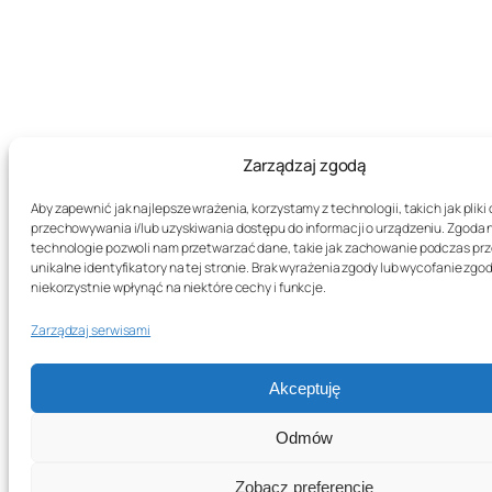
Zarządzaj zgodą
Aby zapewnić jak najlepsze wrażenia, korzystamy z technologii, takich jak pliki 
przechowywania i/lub uzyskiwania dostępu do informacji o urządzeniu. Zgoda 
technologie pozwoli nam przetwarzać dane, takie jak zachowanie podczas prz
unikalne identyfikatory na tej stronie. Brak wyrażenia zgody lub wycofanie zg
niekorzystnie wpłynąć na niektóre cechy i funkcje.
Zarządzaj serwisami
Akceptuję
Odmów
Zobacz preferencje