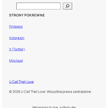
Search
STRONY POKREWNE
Pinterest
Instagram
X (Twitter)
Mixcloud
U Call That Love
© 2026 U Call That Love. Wszystkie prawa zastrzeżone.
We’re born to live, a life to die