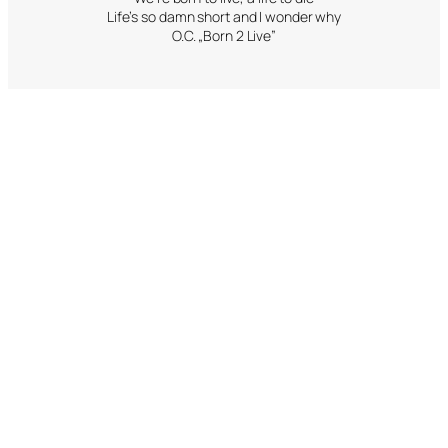
Life’s so damn short and I wonder why
O.C. „Born 2 Live”