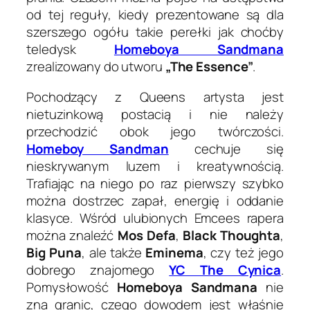
od tej reguły, kiedy prezentowane są dla
szerszego ogółu takie perełki jak choćby
teledysk
Homeboya Sandmana
zrealizowany do utworu
„The Essence”
.
Pochodzący z Queens artysta jest
nietuzinkową postacią i nie należy
przechodzić obok jego twórczości.
Homeboy Sandman
cechuje się
nieskrywanym luzem i kreatywnością.
Trafiając na niego po raz pierwszy szybko
można dostrzec zapał, energię i oddanie
klasyce. Wśród ulubionych Emcees rapera
można znaleźć
Mos Defa
,
Black Thoughta
,
Big Puna
, ale także
Eminema
, czy też jego
dobrego znajomego
YC The Cynica
.
Pomysłowość
Homeboya Sandmana
nie
zna granic, czego dowodem jest właśnie