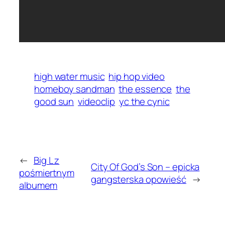
high water music
hip hop video
homeboy sandman
the essence
the
good sun
videoclip
yc the cynic
←
Big L z
City Of God’s Son – epicka
pośmiertnym
gangsterska opowieść
→
albumem