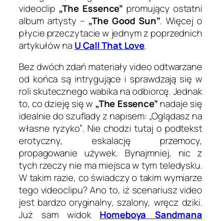
videoclip
„The Essence”
promujący ostatni
album artysty –
„The Good Sun”
. Więcej o
płycie przeczytacie w jednym z poprzednich
artykułów na
U Call That Love
.
Bez dwóch zdań materiały video odtwarzane
od końca są intrygujące i sprawdzają się w
roli skutecznego wabika na odbiorcę. Jednak
to, co dzieję się w
„The Essence”
nadaje się
idealnie do szuflady z napisem:
„Oglądasz na
własne ryzyko”
. Nie chodzi tutaj o podtekst
erotyczny, eskalację przemocy,
propagowanie używek. Bynajmniej, nic z
tych rzeczy nie ma miejsca w tym teledysku.
W takim razie, co świadczy o takim wymiarze
tego videoclipu? Ano to, iż scenariusz video
jest bardzo oryginalny, szalony, wręcz dziki.
Już sam widok
Homeboya Sandmana