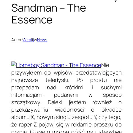
Sandman – The
Essence
Autor:
Witalij
w
News
Nie
przywykłem do wpisów przedstawiających
najnowsze teledyski. Po prostu nie
przepadam nad krótkimi i suchymi
informacjami, podanymi w sposób
szczątkowy. Daleki jestem również o
przekazywaniu wiadomości o okładce
albumu X, nowym singlu zespołu Y, czy tego,
że raper Z pojawi się w reklamie proszku do
prania. Czasem można pójść na ustępstwa