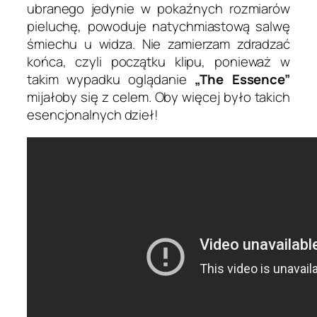
ubranego jedynie w pokaźnych rozmiarów
pieluchę, powoduje natychmiastową salwę
śmiechu u widza. Nie zamierzam zdradzać
końca, czyli początku klipu, ponieważ w
takim wypadku oglądanie
„The Essence”
mijałoby się z celem. Oby więcej było takich
esencjonalnych dzieł!