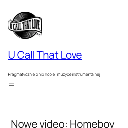
Przejdź
do
treści
U Call That Love
Pragmatycznie o hip hopie i muzyce instrumentalnej
Nowe video: Homeboy