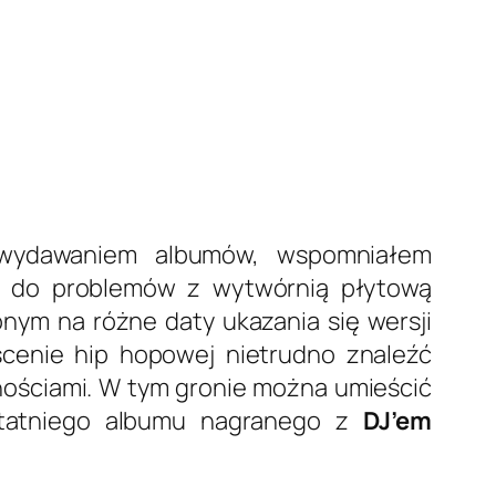
 wydawaniem albumów, wspomniałem
li do problemów z wytwórnią płytową
onym na różne daty ukazania się wersji
scenie hip hopowej nietrudno znaleźć
nościami. W tym gronie można umieścić
ostatniego albumu nagranego z
DJ’em