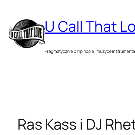
Przejdź
do
U Call That L
treści
Pragmatycznie o hip hopie i muzyce instrumenta
Ras Kass i DJ Rhe