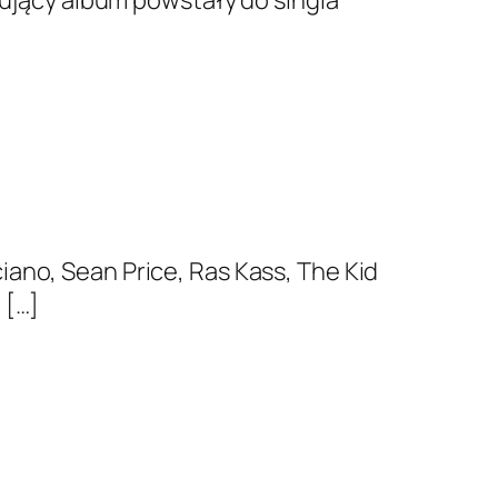
ujący album powstały do singla
ano, Sean Price, Ras Kass, The Kid
 […]