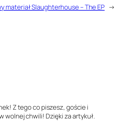
y materiał Slaughterhouse – The EP
→
ek! Z tego co piszesz, goście i
wolnej chwili! Dzięki za artykuł.