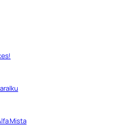
xes!
aralku
lfa Mista