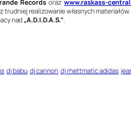
rande Records
oraz
www.raskass-centra
az trudniej realizowanie własnych materiałów.
racy nad
„A.D.I.D.A.S.”
.
us
dj babu
dj cannon
dj rhettmatic adidas
jea