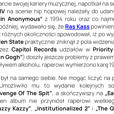
starcie swojej kariery muzycznej, napotkał na 
IV
na scenie hip hopowej należały do udany
in Anonymous”
z 1994 roku oraz co najmn
później, wydawało się, że
Ras Kass
powinien 
t różnych okoliczności spowodował, iż po wy
en State
praktycznie zniknął z pola widzeni
rzez
Capitol Records
udziałów w
Priorit
an Gogh”
) doszły jeszcze problemy z prawem
ywem alkoholu, raperowi wymierzono karę 19
był na samego siebie. Nie mogąc liczyć na 
Umożliwiło mu to wydanie kolejnych s
venge Of The Spit”
, a skończywszy na
„Ea
n album nie przyniósł raperowi wielkieg
azzy Kazzy”
,
„Institutionalized 2”
i
„The Q