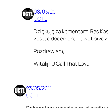
08/03/2011
UCTL
Dziękuję za komentarz. Ras Kas
zostać doceniona nawet przez 
Pozdrawiam,
Witalij | U Call That Love
23/05/2011
UCTL