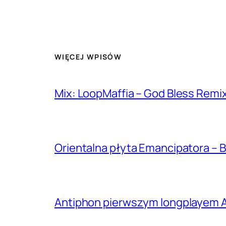
WIĘCEJ WPISÓW
Mix: LoopMaffia – God Bless Remi
Orientalna płyta Emancipatora – B
Antiphon pierwszym longplayem A