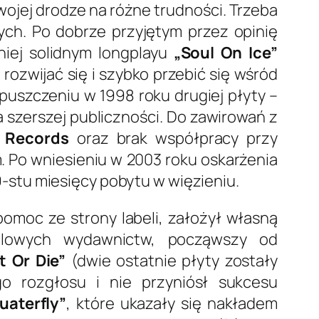
swojej drodze na różne trudności. Trzeba
ch. Po dobrze przyjętym przez opinię
iej solidnym longplayu
„Soul On Ice”
rozwijać się i szybko przebić się wśród
puszczeniu w 1998 roku drugiej płyty –
a szerszej publiczności. Do zawirowań z
y Records
oraz brak współpracy przy
. Po wniesieniu w 2003 roku oskarżenia
-stu miesięcy pobytu w więzieniu.
pomoc ze strony labeli, założył własną
olowych wydawnictw, począwszy od
t Or Die”
(dwie ostatnie płyty zostały
o rozgłosu i nie przyniósł sukcesu
uaterfly”
, które ukazały się nakładem