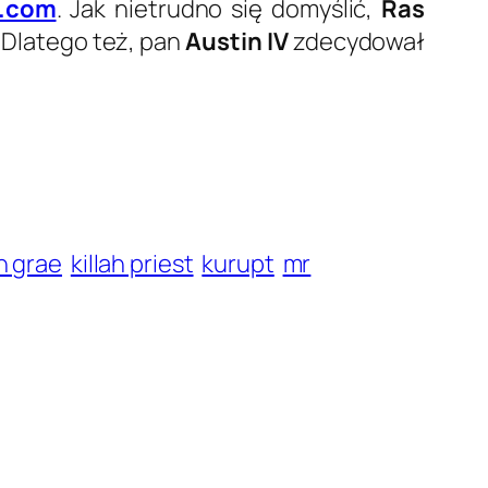
l.com
. Jak nietrudno się domyślić,
Ras
 Dlatego też, pan
Austin IV
zdecydował
n grae
killah priest
kurupt
mr