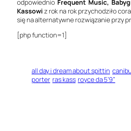
odpowiednio
Frequent Music,
Babyg
Kassowi
z rok na rok przychodziło cor
się na alternatywne rozwiązanie przy p
[php function=1]
all day i dream about spittin
canib
porter
ras kass
royce da 5’9”