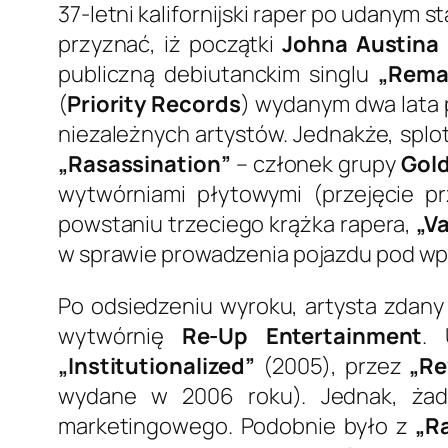
37-letni kalifornijski raper po udanym 
przyznać, iż początki
Johna Austina 
publiczną debiutanckim singlu
„Rema
(
Priority Records
) wydanym dwa lata 
niezależnych artystów. Jednakże, splo
„Rasassination”
– członek grupy
Gold
wytwórniami płytowymi (przejęcie p
powstaniu trzeciego krążka rapera,
„V
w sprawie prowadzenia pojazdu pod wpł
Po odsiedzeniu wyroku, artysta zdany 
wytwórnię
Re-Up Entertainment
. 
„Institutionalized”
(2005), przez
„Re
wydane w 2006 roku). Jednak, żade
marketingowego. Podobnie było z
„R