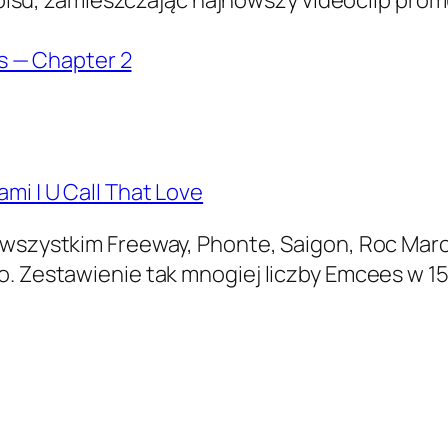
pisu, zamieszczając najnowszy videoclip prom
s — Chapter 2
mi | U Call That Love
 wszystkim Freeway, Phonte, Saigon, Roc Marci
o. Zestawienie tak mnogiej liczby Emcees w 15