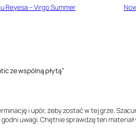
nu Reyesa – Virgo Summer
Now
tic ze wspólną płytą”
inację i upór, żeby zostać w tej grze. Szacun
godni uwagi. Chętnie sprawdzę ten materiał w 