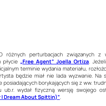
O różnych perturbacjach związanych z
m płycie
„Free Agent” Joella Ortiza
. Jeże
cjalnym terminie wydania materiału, rozłoż
rtysta będzie miał nie lada wyzwanie. Na 
 posiadających borykających się z ww. trud
iu ub.r. wydał fizyczną wersję swojego 
ay I Dream About Spittin)”
.