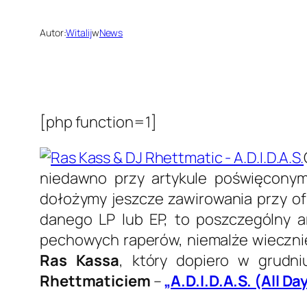
Autor:
Witalij
w
News
[php function=1]
niedawno przy artykule poświęcony
dołożymy jeszcze zawirowania przy ofi
danego LP lub EP, to poszczególny a
pechowych raperów, niemalże wiecznie
Ras Kassa
, który dopiero w grudn
Rhettmaticiem
–
„A.D.I.D.A.S. (All D