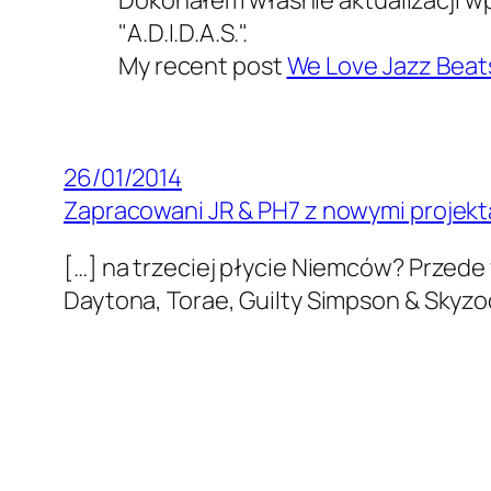
Dokonałem właśnie aktualizacji w
"A.D.I.D.A.S.".
My recent post
We Love Jazz Beat
26/01/2014
Zapracowani JR & PH7 z nowymi projekta
[…] na trzeciej płycie Niemców? Przede
Daytona, Torae, Guilty Simpson & Skyzo