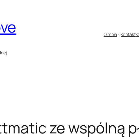
ove
O mnie
Kontakt
K
lnej
ttmatic ze wspólną p