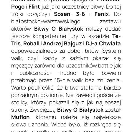
Pogo
i
Flint
już jako uczestnicy bitwy. Do tej
trójki dołączyli
Sosen
,
3-6
i
Fenix
. Do
białostocko-warszawskiego zestawu
aktorów
Bitwy O Białystok
należy dodać
jeszcze kompetentne jury w składzie
Te-
Tris
,
Roball
i
Andrzej Bajguz
i
DJ-a Chwiała
odpowiedzialnego za dobór bitów. System
walk, czyli każdy z każdym okazał się
męczący zarówno dla uczestników battle jak
i publiczności. Trudno było bowiem
przebrnąć przez 15-cie walk bez znużenia.
Warto podkreślić, że bitwa stała na bardzo
porządnym poziomie. Nie zawiedli goście ze
stolicy, którzy pokazali się z jak najlepszej
strony. Zwycięzcą
Bitwy O Białystok
został
Muflon
, któremu należą się największe
słowa uznania. Widać było, iż rozkręca się
powoli z walki na walkę i pełnię swoich