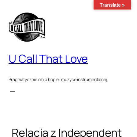
Translate »
Przejdź
do
treści
U Call That Love
Pragmatycznie o hip hopie i muzyce instrumentalnej
Relacja z Independent