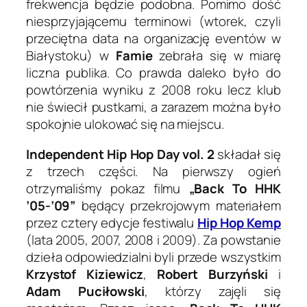
frekwencja będzie podobna. Pomimo dość
niesprzyjającemu terminowi (wtorek, czyli
przeciętna data na organizację eventów w
Białystoku) w
Famie
zebrała się w miarę
liczna publika. Co prawda daleko było do
powtórzenia wyniku z 2008 roku lecz klub
nie świecił pustkami, a zarazem można było
spokojnie ulokować się na miejscu.
Independent Hip Hop Day vol. 2
składał się
z trzech części. Na pierwszy ogień
otrzymaliśmy pokaz filmu
„Back To HHK
’05-’09”
będący przekrojowym materiałem
przez cztery edycje festiwalu
Hip Hop Kemp
(lata 2005, 2007, 2008 i 2009). Za powstanie
dzieła odpowiedzialni byli przede wszystkim
Krzystof Kiziewicz
,
Robert Burzyński
i
Adam Puciłowski
, którzy zajęli się