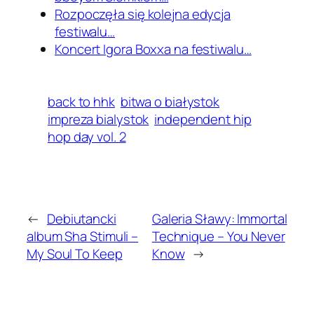
Rozpoczęła się kolejna edycja
festiwalu…
Koncert Igora Boxxa na festiwalu…
back to hhk
bitwa o białystok
impreza bialystok
independent hip
hop day vol. 2
←
Debiutancki
Galeria Sławy: Immortal
album Sha Stimuli –
Technique – You Never
My Soul To Keep
Know
→