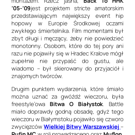
montażem. Rzecz jasna,
Back To HHK
’05-’09
jest projektem stricte amatorskim
przedstawiającym największy event hip
hopowy w Europie Środkowej oczami
zwykłego śmiertelnika. Film momentami był
zbyt długi i męczący, żeby nie powiedzieć
monotonny. Osobom, które do tej pory ani
razu nie pojawiły się w Hradec Kralove mógł
zupełnie nie przypaść do gustu, ale
wiadomo – był skierowany do przyjaciół i
znajomych twórców.
Drugim punktem wydarzenia, które śmiało
można uznać za gwóźdź wieczoru, była
freestyle’owa
Bitwa O Białystok
. Battle
miało doprawdy godną obsadę, gdyż tego
wieczoru w Białymstoku pojawiło się czworo
zwycięzców
Wielkiej Bitwy Warszawskiej
–
Rufin MC
w roli prowadzącego oraz
Muflon
,