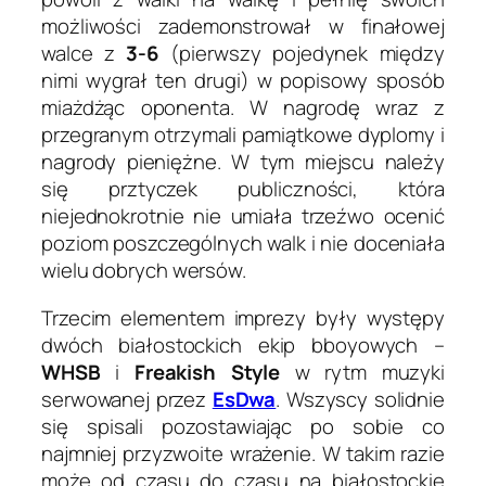
możliwości zademonstrował w finałowej
walce z
3-6
(pierwszy pojedynek między
nimi wygrał ten drugi) w popisowy sposób
miażdżąc oponenta. W nagrodę wraz z
przegranym otrzymali pamiątkowe dyplomy i
nagrody pieniężne. W tym miejscu należy
się prztyczek publiczności, która
niejednokrotnie nie umiała trzeźwo ocenić
poziom poszczególnych walk i nie doceniała
wielu dobrych wersów.
Trzecim elementem imprezy były występy
dwóch białostockich ekip bboyowych –
WHSB
i
Freakish Style
w rytm muzyki
serwowanej przez
EsDwa
. Wszyscy solidnie
się spisali pozostawiając po sobie co
najmniej przyzwoite wrażenie. W takim razie
może od czasu do czasu na białostockie