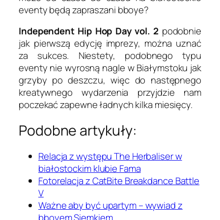
eventy będą zapraszani bboye?
Independent Hip Hop Day vol. 2
podobnie
jak pierwszą edycję imprezy, można uznać
za sukces. Niestety, podobnego typu
eventy nie wyrosną nagle w Białymstoku jak
grzyby po deszczu, więc do następnego
kreatywnego wydarzenia przyjdzie nam
poczekać zapewne ładnych kilka miesięcy.
Podobne artykuły:
Relacja z występu The Herbaliser w
białostockim klubie Fama
Fotorelacja z CatBite Breakdance Battle
V
Ważne aby być upartym – wywiad z
bboyem Siemkiem…