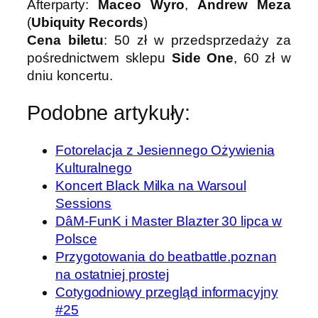
Afterparty:
Maceo Wyro
,
Andrew Meza
(
Ubiquity Records
)
Cena biletu
: 50 zł w przedsprzedaży za
pośrednictwem sklepu
Side One
, 60 zł w
dniu koncertu.
Podobne artykuły:
Fotorelacja z Jesiennego Ożywienia
Kulturalnego
Koncert Black Milka na Warsoul
Sessions
DâM-FunK i Master Blazter 30 lipca w
Polsce
Przygotowania do beatbattle.poznan
na ostatniej prostej
Cotygodniowy przegląd informacyjny
#25