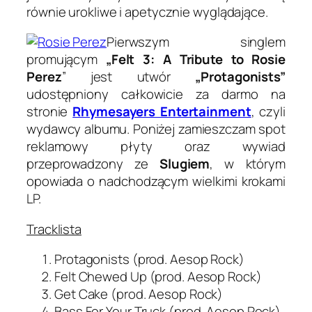
równie urokliwe i apetycznie wyglądające.
Pierwszym singlem
promującym
„Felt 3: A Tribute to Rosie
Perez
” jest utwór
„Protagonists”
udostępniony całkowicie za darmo na
stronie
Rhymesayers Entertainment
, czyli
wydawcy albumu. Poniżej zamieszczam spot
reklamowy płyty oraz wywiad
przeprowadzony ze
Slugiem
, w którym
opowiada o nadchodzącym wielkimi krokami
LP.
Tracklista
Protagonists (prod. Aesop Rock)
Felt Chewed Up (prod. Aesop Rock)
Get Cake (prod. Aesop Rock)
Bass For Your Truck (prod. Aesop Rock)