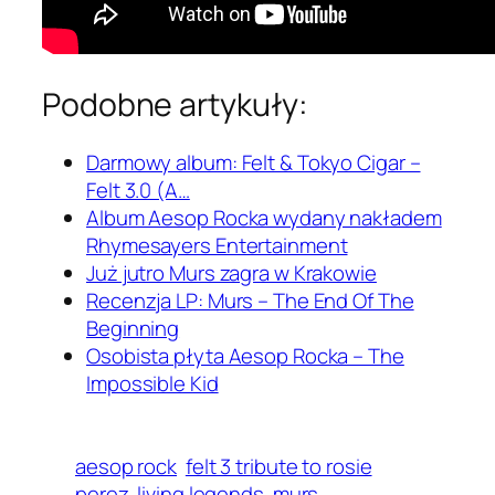
Podobne artykuły:
Darmowy album: Felt & Tokyo Cigar –
Felt 3.0 (A…
Album Aesop Rocka wydany nakładem
Rhymesayers Entertainment
Już jutro Murs zagra w Krakowie
Recenzja LP: Murs – The End Of The
Beginning
Osobista płyta Aesop Rocka – The
Impossible Kid
aesop rock
felt 3 tribute to rosie
perez
living legends
murs