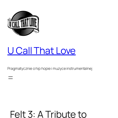
Przejdź
do
treści
U Call That Love
Pragmatycznie o hip hopie i muzyce instrumentalnej
Felt 3: A Tribute to