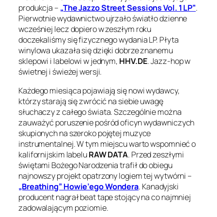
produkcja –
„The Jazzo Street Sessions Vol. 1 LP”
.
Pierwotnie wydawnictwo ujrzało światło dzienne
wcześniej lecz dopiero w zeszłym roku
doczekaliśmy się fizycznego wydania LP. Płyta
winylowa ukazała się dzięki dobrze znanemu
sklepowi i labelowi w jednym,
HHV.DE
. Jazz-hop w
świetnej i świeżej wersji.
Każdego miesiąca pojawiają się nowi wydawcy,
którzy starają się zwrócić na siebie uwagę
słuchaczy z całego świata. Szczególnie można
zauważyć poruszenie pośród oficyn wydawniczych
skupionych na szeroko pojętej muzyce
instrumentalnej. W tym miejscu warto wspomnieć o
kalifornijskim labelu
RAW DATA
. Przed zeszłymi
świętami Bożego Narodzenia trafił do obiegu
najnowszy projekt opatrzony logiem tej wytwórni –
„Breathing” Howie’ego Wondera
. Kanadyjski
producent nagrał beat tape stojący na co najmniej
zadowalającym poziomie.