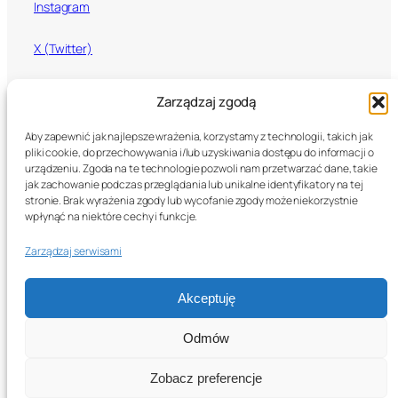
Instagram
X (Twitter)
Mixcloud
Zarządzaj zgodą
Aby zapewnić jak najlepsze wrażenia, korzystamy z technologii, takich jak
pliki cookie, do przechowywania i/lub uzyskiwania dostępu do informacji o
U Call That Love
urządzeniu. Zgoda na te technologie pozwoli nam przetwarzać dane, takie
jak zachowanie podczas przeglądania lub unikalne identyfikatory na tej
stronie. Brak wyrażenia zgody lub wycofanie zgody może niekorzystnie
© 2026 U Call That Love. Wszystkie prawa zastrzeżone.
wpłynąć na niektóre cechy i funkcje.
Zarządzaj serwisami
We’re born to live, a life to die
Life’s so damn short and I wonder why
O.C. „Born 2 Live”
Akceptuję
Odmów
Zobacz preferencje