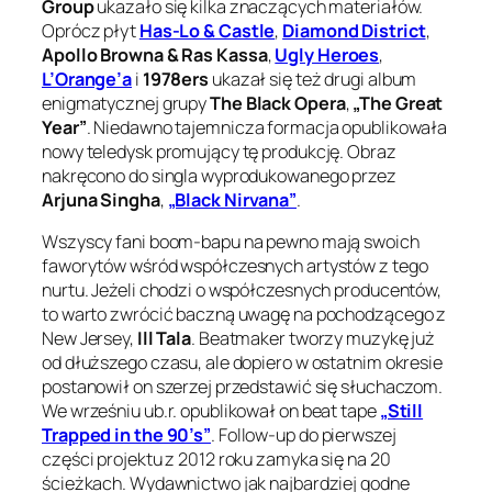
Group
ukazało się kilka znaczących materiałów.
Oprócz płyt
Has-Lo & Castle
,
Diamond District
,
Apollo Browna & Ras Kassa
,
Ugly Heroes
,
L’Orange’a
i
1978ers
ukazał się też drugi album
enigmatycznej grupy
The Black Opera
,
„The Great
Year”
. Niedawno tajemnicza formacja opublikowała
nowy teledysk promujący tę produkcję. Obraz
nakręcono do singla wyprodukowanego przez
Arjuna Singha
,
„Black Nirvana”
.
Wszyscy fani boom-bapu na pewno mają swoich
faworytów wśród współczesnych artystów z tego
nurtu. Jeżeli chodzi o współczesnych producentów,
to warto zwrócić baczną uwagę na pochodzącego z
New Jersey,
Ill Tala
. Beatmaker tworzy muzykę już
od dłuższego czasu, ale dopiero w ostatnim okresie
postanowił on szerzej przedstawić się słuchaczom.
We wrześniu ub.r. opublikował on beat tape
„Still
Trapped in the 90’s”
. Follow-up do pierwszej
części projektu z 2012 roku zamyka się na 20
ścieżkach. Wydawnictwo jak najbardziej godne