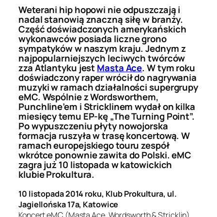
Weterani hip hopowi nie odpuszczają i
nadal stanowią znaczną siłę w branży.
Część doświadczonych amerykańskich
wykonawców posiada liczne grono
sympatyków w naszym kraju. Jednym z
najpopularniejszych leciwych twórców
zza Atlantyku jest
Masta Ace
. W tym roku
doświadczony raper wrócił do nagrywania
muzyki w ramach działalności supergrupy
eMC. Wspólnie z Wordsworthem,
Punchline’em i Stricklinem wydał on kilka
miesięcy temu EP-kę „The Turning Point”.
Po wypuszczeniu płyty nowojorska
formacja ruszyła w trasę koncertową. W
ramach europejskiego touru zespół
wkrótce ponownie zawita do Polski. eMC
zagra już 10 listopada w katowickich
klubie Prokultura.
10 listopada 2014 roku, Klub Prokultura, ul.
Jagiellońska 17a, Katowice
Koncert eMC (Masta Ace, Wordsworth & Stricklin)