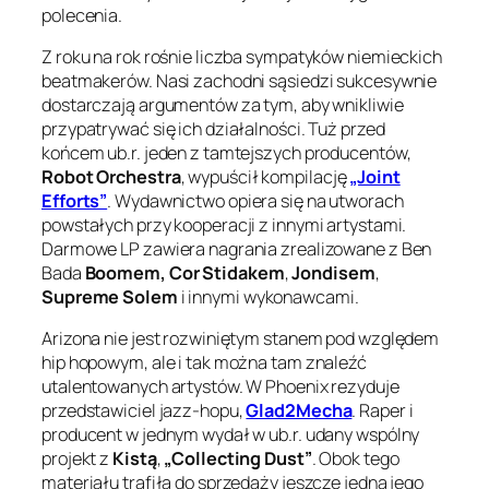
polecenia.
Z roku na rok rośnie liczba sympatyków niemieckich
beatmakerów. Nasi zachodni sąsiedzi sukcesywnie
dostarczają argumentów za tym, aby wnikliwie
przypatrywać się ich działalności. Tuż przed
końcem ub.r. jeden z tamtejszych producentów,
Robot Orchestra
, wypuścił kompilację
„Joint
Efforts”
. Wydawnictwo opiera się na utworach
powstałych przy kooperacji z innymi artystami.
Darmowe LP zawiera nagrania zrealizowane z Ben
Bada
Boomem,
Cor Stidakem
,
Jondisem
,
Supreme Solem
i innymi wykonawcami.
Arizona nie jest rozwiniętym stanem pod względem
hip hopowym, ale i tak można tam znaleźć
utalentowanych artystów. W Phoenix rezyduje
przedstawiciel jazz-hopu,
Glad2Mecha
. Raper i
producent w jednym wydał w ub.r. udany wspólny
projekt z
Kistą
,
„Collecting Dust”
. Obok tego
materiału trafiła do sprzedaży jeszcze jedna jego