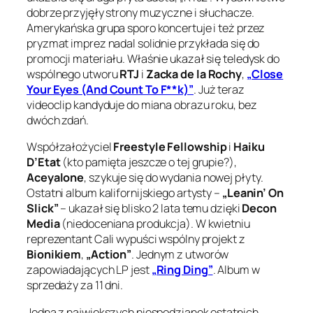
dobrze przyjęły strony muzyczne i słuchacze.
Amerykańska grupa sporo koncertuje i też przez
pryzmat imprez nadal solidnie przykłada się do
promocji materiału. Właśnie ukazał się teledysk do
wspólnego utworu
RTJ
i
Zacka de la Rochy
,
„Close
Your Eyes (And Count To F**k)”
. Już teraz
videoclip kandyduje do miana obrazu roku, bez
dwóch zdań.
Współzałożyciel
Freestyle Fellowship
i
Haiku
D’Etat
(kto pamięta jeszcze o tej grupie?),
Aceyalone
, szykuje się do wydania nowej płyty.
Ostatni album kalifornijskiego artysty –
„Leanin’ On
Slick”
– ukazał się blisko 2 lata temu dzięki
Decon
Media
(niedoceniana produkcja). W kwietniu
reprezentant Cali wypuści wspólny projekt z
Bionikiem
,
„Action”
. Jednym z utworów
zapowiadających LP jest
„Ring Ding”
. Album w
sprzedaży za 11 dni.
Jedną z największych niespodzianek ostatnich