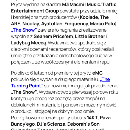
Płyta wydana nakładem
M3 Macmil Music
/
Traffic
Entertainment Group
powstała przy udziale mniej
i bardziej znanych producentów (
Koolade
,
The
ARE
,
Nicolay
,
Ayatollah
,
Frequency
,
Marco Polo
).
„The Show”
zawierało nagrania zrealizowane
wspólnie z
Seanem Price’em
,
Little Brother
i
Ladybug Meccą
. Wydawnictwo spotkało się z
ciepłymi ocenami recenzentów, którzy poskreślali
umiejętne przekazanie old schoolowego ducha w
połączeniu ze współczesnymi elementami rapu.
Po blisko 6 latach od premiery tej płyty,
eMC
pokusiło się o wydanie drugiego materiału.
„The
Turning Point”
stanowi nic innego, jak przedłużenie
„The Show”
. Wydawnictwo z pierwszej połowy roku
kontynuuje drogę rozpoczętą przez zespół na
debiutanckim materiale i ponownie możemy mówić
o produkcji stojącej na dobrym poziomie.
Początkowo materiał oparty o beaty
14KT
,
Pava
Bundy’ego
,
DJ’a Scienza
,
Deborah’s Son
i