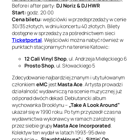
Before i after party:
DJ Noriz & DJ HWR
Start:
godz. 20:00
Cena biletu:
wejściówki w przedsprzedaży w cenie
30/35 złotych, w dniu koncertu 40 złotych. Bilety
dostępne w sprzedaży za pośrednictwem sieci
Ticketportal
. Wejściówki można nabyć również w
punktach stacjonarnych na terenie Katowic:
12 Cali Vinyl Shop
, ul. Andrzeja Mielęckiego 6
Prosto Shop
, ul. Słowackiego 5
Zdecydowanie najbardziej znanym i utytułowanym
członkiem
eMC
jest
Masta Ace
. Artysta prowadzi
działalność wydawniczą na scenie muzycznej już
od ponad dwóch dekad. Debiutancki album
wychowanka Brooklynu –
„Take A Look Around”
ukazał się w 1990 roku. Po tym przyszedł czas na
wydawnictwa wykonawcy w ramach założonej
przez siebie grupy
Masta Ace Incorporated
.
Kolektyw ten wydał w latach 1993-95 dwie
produkcje –
„SlaughtaHouse”
i
„Sittin’ On