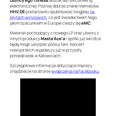
Quincy’ego Tonesa
ukazał się tylko w wersji
elektronicznej. Później dobrze znane niemieckie
HHV.DE
postanowiło opublikować longplay
na
płytach winylowych
, co jest świadectwem tego,
jakim szacunkiem w Europie cieszy się
eMC
.
Materiał pochodzący z nowego LP oraz utwory z
innych produkcji
Masta Ace’a
i spółki już wkrótce
będą mogli usłyszeć polscy fani. Koncert
nowojorskich wyjadaczy już w przyszły
poniedziałek w Katowicach.
Szczegółowe informacje dotyczące imprezy
znajdziecie na stronie
wydarzenia na Facebooku
.