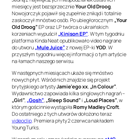
miesięcy jest bezsprzecznie
Your Old Droog
.
Nowojorczyk pojawił się zupełnie znikąd i totalnie
zaskoczył mnóstwo osób. Po ubiegłorocznym
„Your
Old Droog”
EP oraz LP twórca o ukraińskich
korzeniach wypuścił
„Kinison EP”
. W tym tygodniu
platforma Kinda Neat opublikowało video nagrane
do utworu
„Mule Juice”
z nowej EP-ki
YOD
. W
przyszłym tygodniu więcej informacji o tym artyście
na łamach naszego serwisu.
W następnych miesiącach ukaże się mnóstwo
nowych płyt. Wśród nich znajdzie się projekt
brytyjskiego artysty
Jamie’ego xx
,
„In Colour”
.
Wydawnictwo zapowiada kilka singlowych nagrań –
„Girl”
,
„Gosh”
,
„Sleep Sound”
i
„Loud Places”
, w
którym gościnnie wystąpiła
Romy Madley Croft
.
Do ostatniego z tych utworów dołożono teraz
videoclip
. Premiera płyty 2 czerwca nakładem
Young Turks.