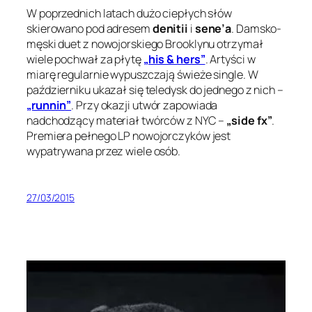
W poprzednich latach dużo ciepłych słów
skierowano pod adresem
denitii
i
sene’a
. Damsko-
męski duet z nowojorskiego Brooklynu otrzymał
wiele pochwał za płytę
„his & hers”
. Artyści w
miarę regularnie wypuszczają świeże single. W
październiku ukazał się teledysk do jednego z nich –
„runnin”
. Przy okazji utwór zapowiada
nadchodzący materiał twórców z NYC –
„side fx”
.
Premiera pełnego LP nowojorczyków jest
wypatrywana przez wiele osób.
27/03/2015