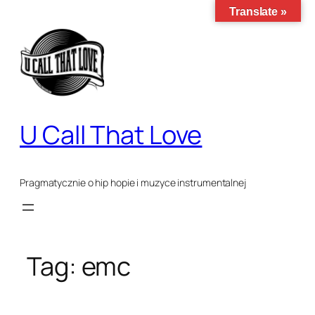
Translate »
Przejdź
do
treści
U Call That Love
Pragmatycznie o hip hopie i muzyce instrumentalnej
Tag:
emc