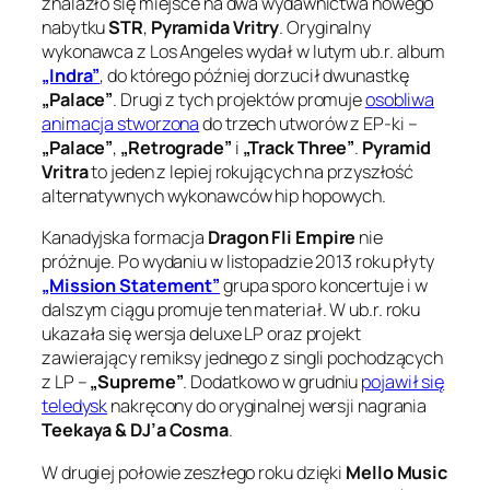
znalazło się miejsce na dwa wydawnictwa nowego
nabytku
STR
,
Pyramida Vritry
. Oryginalny
wykonawca z Los Angeles wydał w lutym ub.r. album
„Indra”
, do którego później dorzucił dwunastkę
„Palace”
. Drugi z tych projektów promuje
osobliwa
animacja stworzona
do trzech utworów z EP-ki –
„Palace”
,
„Retrograde”
i
„Track Three”
.
Pyramid
Vritra
to jeden z lepiej rokujących na przyszłość
alternatywnych wykonawców hip hopowych.
Kanadyjska formacja
Dragon Fli Empire
nie
próżnuje. Po wydaniu w listopadzie 2013 roku płyty
„Mission Statement”
grupa sporo koncertuje i w
dalszym ciągu promuje ten materiał. W ub.r. roku
ukazała się wersja deluxe LP oraz projekt
zawierający remiksy jednego z singli pochodzących
z LP –
„Supreme”
. Dodatkowo w grudniu
pojawił się
teledysk
nakręcony do oryginalnej wersji nagrania
Teekaya & DJ’a Cosma
.
W drugiej połowie zeszłego roku dzięki
Mello Music