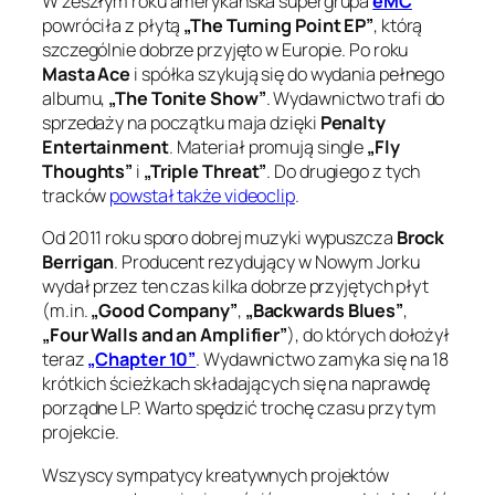
W zeszłym roku amerykańska supergrupa
eMC
powróciła z płytą
„The Turning Point EP”
, którą
szczególnie dobrze przyjęto w Europie. Po roku
Masta Ace
i spółka szykują się do wydania pełnego
albumu,
„The Tonite Show”
. Wydawnictwo trafi do
sprzedaży na początku maja dzięki
Penalty
Entertainment
. Materiał promują single
„Fly
Thoughts”
i
„Triple Threat”
. Do drugiego z tych
tracków
powstał także videoclip
.
Od 2011 roku sporo dobrej muzyki wypuszcza
Brock
Berrigan
. Producent rezydujący w Nowym Jorku
wydał przez ten czas kilka dobrze przyjętych płyt
(m.in.
„Good Company”
,
„Backwards Blues”
,
„Four Walls and an Amplifier”
), do których dołożył
teraz
„Chapter 10”
. Wydawnictwo zamyka się na 18
krótkich ścieżkach składających się na naprawdę
porządne LP. Warto spędzić trochę czasu przy tym
projekcie.
Wszyscy sympatycy kreatywnych projektów