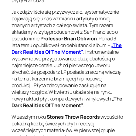
płyty Francuza.
Jak zdążyliście się przyzwyczaić, systematycznie
pojawiają się u nas wzmianki i artykuły o mniej
znanych artystach z całego świata. Tym razem
składamy wizytę producentowi z San Francisco o
pseudonimie
Professor Brian Oblivion
. Ponad 3
lata temu opublikował on debiutancki album –
„The
Dark Realities Of The Moment”
. Instrumentalne
wydawnictwo przygotowano z dużą dbałością o
najmniejsze detale. Już od pierwszego utworu
słychać, że gospodarz LP posiada znaczną wiedzę
na temat korzennie brzmiącej hip hopowej
produkcji. Płyta zdecydowanie zasługuje na
większy rozgłos. W kwietniu ukaże się na rynku
nowy nakład płyt kompaktowych i winylowych
„The
Dark Realities Of The Moment”
.
W zeszłym roku
Stones Throw Records
wypuściło
pokaźną liczbę świeżych płyt i reedycji
wcześniejszych materiałów. W pierwszej grupie