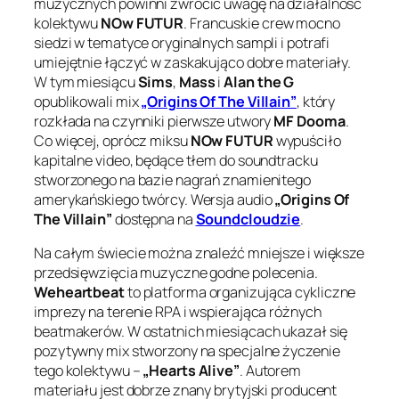
muzycznych powinni zwrócić uwagę na działalność
kolektywu
NOw FUTUR
. Francuskie crew mocno
siedzi w tematyce oryginalnych sampli i potrafi
umiejętnie łączyć w zaskakująco dobre materiały.
W tym miesiącu
Sims
,
Mass
i
Alan the G
opublikowali mix
„Origins Of The Villain”
, który
rozkłada na czynniki pierwsze utwory
MF Dooma
.
Co więcej, oprócz miksu
NOw FUTUR
wypuściło
kapitalne video, będące tłem do soundtracku
stworzonego na bazie nagrań znamienitego
amerykańskiego twórcy. Wersja audio
„Origins Of
The Villain”
dostępna na
Soundcloudzie
.
Na całym świecie można znaleźć mniejsze i większe
przedsięwzięcia muzyczne godne polecenia.
Weheartbeat
to platforma organizująca cykliczne
imprezy na terenie RPA i wspierająca różnych
beatmakerów. W ostatnich miesiącach ukazał się
pozytywny mix stworzony na specjalne życzenie
tego kolektywu –
„Hearts Alive”
. Autorem
materiału jest dobrze znany brytyjski producent