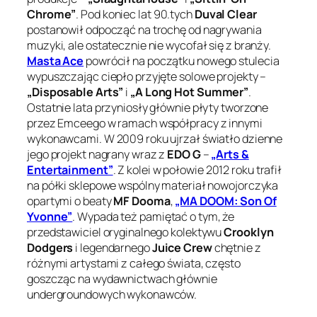
Chrome”
. Pod koniec lat 90.tych
Duval Clear
postanowił odpocząć na trochę od nagrywania
muzyki, ale ostatecznie nie wycofał się z branży.
Masta Ace
powrócił na początku nowego stulecia
wypuszczając ciepło przyjęte solowe projekty –
„Disposable Arts”
i
„A Long Hot Summer”
.
Ostatnie lata przyniosły głównie płyty tworzone
przez Emceego w ramach współpracy z innymi
wykonawcami. W 2009 roku ujrzał światło dzienne
jego projekt nagrany wraz z
EDO G
–
„Arts &
Entertainment”
. Z kolei w połowie 2012 roku trafił
na półki sklepowe wspólny materiał nowojorczyka
opartymi o beaty
MF Dooma
,
„MA DOOM: Son Of
Yvonne”
. Wypada też pamiętać o tym, że
przedstawiciel oryginalnego kolektywu
Crooklyn
Dodgers
i legendarnego
Juice Crew
chętnie z
różnymi artystami z całego świata, często
goszcząc na wydawnictwach głównie
undergroundowych wykonawców.