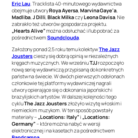
Eric Lau
. Tracklista 40-minutowego wydawnictwa
obejmuje utwory
Roya Ayersa
,
Marvina Gaye’a
,
Madliba
,
J Dilli
,
Black Milka
czy
Leona Davisa
. Nie
zabrakło też utworów gospodarza projektu.
„Hearts Alive”
można odsłuchać i/lub pobrać za
pośrednictwem
Soundclouda
.
Założony ponad 2,5 roku temu kolektyw
The Jazz
Jousters
cieszy się dobrą opinią w niezależnych
kręgach muzycznych. We wrześniu
TJJ
rozpoczęło
nową serię wydawniczą przypisaną do konkretnych
państw na świecie. W dwóch pierwszych odsłonach
członkowie tej platformy wydawniczej nagrali
utwory opierające się o dokonania japońskich i
brazylijskich artystów. W dalszej kolejności tego
cyklu
The Jazz Jousters
złożyło wizytę włoskim i
niemieckim muzykom. W ten sposób powstały
materiały –
„Locations: Italy”
i
„Locations:
Germany”
– które można nabyć w wersji
elektronicznej i na kasetach za pośrednictwem
Bandcampa
.