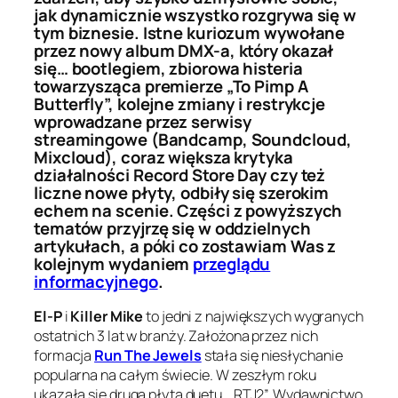
jak dynamicznie wszystko rozgrywa się w
tym biznesie. Istne kuriozum wywołane
przez nowy album DMX-a, który okazał
się… bootlegiem, zbiorowa histeria
towarzysząca premierze „To Pimp A
Butterfly”, kolejne zmiany i restrykcje
wprowadzane przez serwisy
streamingowe (Bandcamp, Soundcloud,
Mixcloud), coraz większa krytyka
działalności Record Store Day czy też
liczne nowe płyty, odbiły się szerokim
echem na scenie. Części z powyższych
tematów przyjrzę się w oddzielnych
artykułach, a póki co zostawiam Was z
kolejnym wydaniem
przeglądu
informacyjnego
.
El-P
i
Killer Mike
to jedni z największych wygranych
ostatnich 3 lat w branży. Założona przez nich
formacja
Run The Jewels
stała się niesłychanie
popularna na całym świecie. W zeszłym roku
ukazała się druga płyta duetu, „RTJ2”. Wydawnictwo