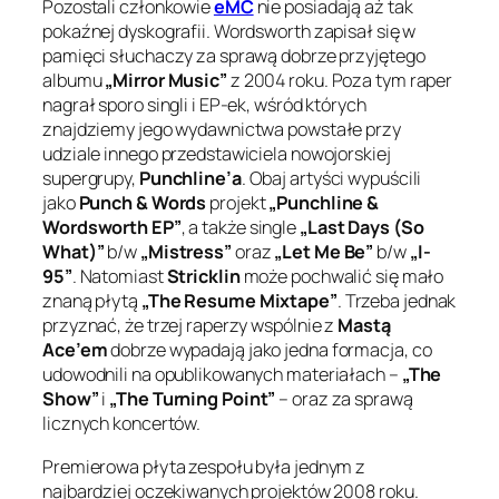
Pozostali członkowie
eMC
nie posiadają aż tak
pokaźnej dyskografii. Wordsworth zapisał się w
pamięci słuchaczy za sprawą dobrze przyjętego
albumu
„Mirror Music”
z 2004 roku. Poza tym raper
nagrał sporo singli i EP-ek, wśród których
znajdziemy jego wydawnictwa powstałe przy
udziale innego przedstawiciela nowojorskiej
supergrupy,
Punchline’a
. Obaj artyści wypuścili
jako
Punch & Words
projekt
„Punchline &
Wordsworth EP”
, a także single
„Last Days (So
What)”
b/w
„Mistress”
oraz
„Let Me Be”
b/w
„I-
95”
. Natomiast
Stricklin
może pochwalić się mało
znaną płytą
„The Resume Mixtape”
. Trzeba jednak
przyznać, że trzej raperzy wspólnie z
Mastą
Ace’em
dobrze wypadają jako jedna formacja, co
udowodnili na opublikowanych materiałach –
„The
Show”
i
„The Turning Point”
– oraz za sprawą
licznych koncertów.
Premierowa płyta zespołu była jednym z
najbardziej oczekiwanych projektów 2008 roku.