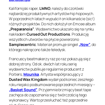
Kalifornijski raper,
LMNO
, należy do czołówki
najbardziej produktywnych artystów hip hopowych.
W poprzednich latach wypuścił on kilkanaście (sic!)
różnych projektów. Do nich dołożył on Emcee album
„Preparanoia”
. Wydawnictwo ukazało się na rynku
nakładem
Cursed Out Productions
. Produkcję
wszystkich utworów na płycie powierzono
Samplecentric
. Materiał promuje singiel
„Now”
, do
którego nakręcono także teledysk.
Francuscy beatmakerzy raz po raz pokazują się z
dobrej strony. Od ok. dwóch lat roku serię
wydawnictw publikuje regularnie producent z
Poitiers,
Mounika
. Artysta współpracujący z
Dusted Wax Kingdom
wydał pod koniec zeszłego
roku niejako podsumowanie poprzednich miesięcy –
„Basket Sound”
. Przyjemnie brzmiący beat tape
zachęca do zapoznania się z twórczością tego
wykonawcy. Warto przesłuchać też poprzednie