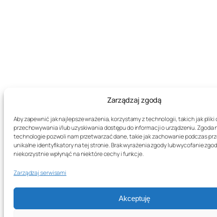
Zarządzaj zgodą
Aby zapewnić jak najlepsze wrażenia, korzystamy z technologii, takich jak pliki 
przechowywania i/lub uzyskiwania dostępu do informacji o urządzeniu. Zgoda 
technologie pozwoli nam przetwarzać dane, takie jak zachowanie podczas prz
unikalne identyfikatory na tej stronie. Brak wyrażenia zgody lub wycofanie zg
niekorzystnie wpłynąć na niektóre cechy i funkcje.
Zarządzaj serwisami
Akceptuję