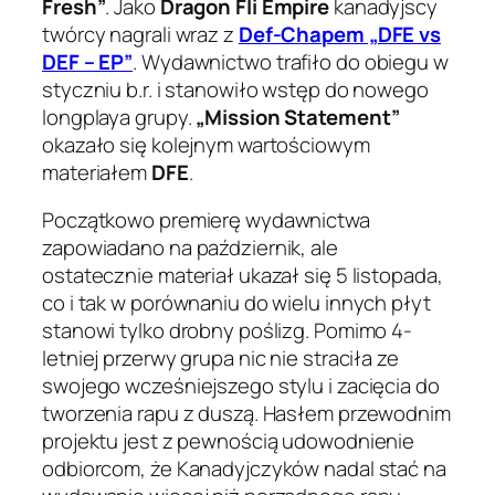
Fresh”
. Jako
Dragon Fli Empire
kanadyjscy
twórcy nagrali wraz z
Def-Chapem „DFE vs
DEF – EP”
. Wydawnictwo trafiło do obiegu w
styczniu b.r. i stanowiło wstęp do nowego
longplaya grupy.
„Mission Statement”
okazało się kolejnym wartościowym
materiałem
DFE
.
Początkowo premierę wydawnictwa
zapowiadano na październik, ale
ostatecznie materiał ukazał się 5 listopada,
co i tak w porównaniu do wielu innych płyt
stanowi tylko drobny poślizg. Pomimo 4-
letniej przerwy grupa nic nie straciła ze
swojego wcześniejszego stylu i zacięcia do
tworzenia rapu z duszą. Hasłem przewodnim
projektu jest z pewnością udowodnienie
odbiorcom, że Kanadyjczyków nadal stać na