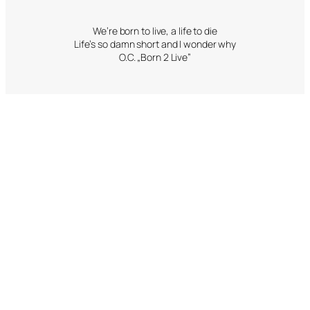
We’re born to live, a life to die
Life’s so damn short and I wonder why
O.C. „Born 2 Live”