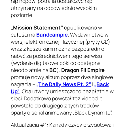
hip hopowi potrafią dostarczyć rap
utrzymany na odpowiednio wysokim
poziomie.
„Mission Statement”
opublikowano w
całości na
Bandcampie
. Wydawnictwo w
wersji elektronicznej i fizycznej (płyty CD)
wraz z koszulkami można bezpośrednio
nabyć za pośrednictwem tego serwisu
(wydanie digitalowe póki co dostępne
nieodpłatnie na
BC
).
Dragon Fli Empire
promuje nowy album poprzez dwa singlowe
nagrania –
„The Daily News Pt. 2”
i
„Back
Up”
. Oba utwory umieszczono bezpłatnie w
sieci. Dodatkowo powstał też videoclip
powstałe do drugiego z tych tracków,
oparty o serial animowany „Black Dynamite”.
Aktualizacja #1
:
Kanadyjczycy przygotowali