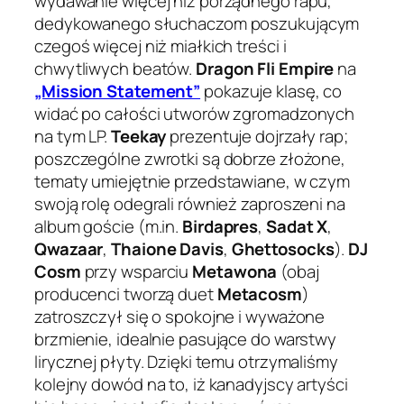
wydawanie więcej niż porządnego rapu,
dedykowanego słuchaczom poszukującym
czegoś więcej niż miałkich treści i
chwytliwych beatów.
Dragon Fli Empire
na
„Mission Statement”
pokazuje klasę, co
widać po całości utworów zgromadzonych
na tym LP.
Teekay
prezentuje dojrzały rap;
poszczególne zwrotki są dobrze złożone,
tematy umiejętnie przedstawiane, w czym
swoją rolę odegrali również zaproszeni na
album goście (m.in.
Birdapres
,
Sadat X
,
Qwazaar
,
Thaione Davis
,
Ghettosocks
).
DJ
Cosm
przy wsparciu
Metawona
(obaj
producenci tworzą duet
Metacosm
)
zatroszczył się o spokojne i wyważone
brzmienie, idealnie pasujące do warstwy
lirycznej płyty. Dzięki temu otrzymaliśmy
kolejny dowód na to, iż kanadyjscy artyści