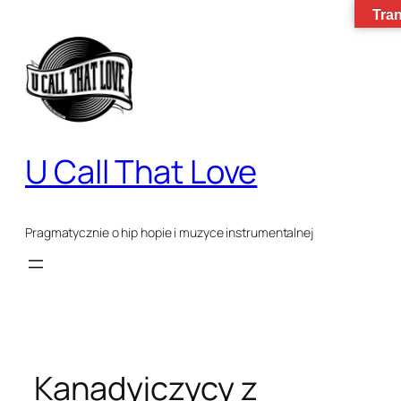
Tran
Przejdź
do
treści
U Call That Love
Pragmatycznie o hip hopie i muzyce instrumentalnej
Kanadyjczycy z