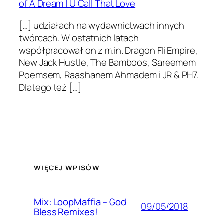
of A Dream | U Call That Love
[…] udziałach na wydawnictwach innych
twórcach. W ostatnich latach
współpracował on z m.in. Dragon Fli Empire,
New Jack Hustle, The Bamboos, Sareemem
Poemsem, Raashanem Ahmadem i JR & PH7.
Dlatego też […]
WIĘCEJ WPISÓW
Mix: LoopMaffia – God
09/05/2018
Bless Remixes!