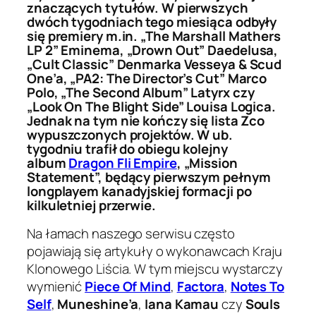
znaczących tytułów. W pierwszych
dwóch tygodniach tego miesiąca odbyły
się premiery m.in. „The Marshall Mathers
LP 2” Eminema, „Drown Out” Daedelusa,
„Cult Classic” Denmarka Vesseya & Scud
One’a, „PA2: The Director’s Cut” Marco
Polo, „The Second Album” Latyrx czy
„Look On The Blight Side” Louisa Logica.
Jednak na tym nie kończy się lista Zco
wypuszczonych projektów. W ub.
tygodniu trafił do obiegu kolejny
album
Dragon Fli Empire
, „Mission
Statement”, będący pierwszym pełnym
longplayem kanadyjskiej formacji po
kilkuletniej przerwie.
Na łamach naszego serwisu często
pojawiają się artykuły o wykonawcach Kraju
Klonowego Liścia. W tym miejscu wystarczy
wymienić
Piece Of Mind
,
Factora
,
Notes To
Self
,
Muneshine’a
,
Iana Kamau
czy
Souls