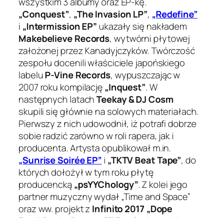
wszystkim 3 albumy oraz EP-kę.
„Conquest”
,
„The Invasion LP”
,
„Redefine”
i
„Intermission EP”
ukazały się nakładem
Makebelieve Records
, wytwórni płytowej
założonej przez Kanadyjczyków. Twórczość
zespołu docenili właściciele japońskiego
labelu
P-Vine Records
, wypuszczając w
2007 roku kompilację
„Inquest”
. W
następnych latach
Teekay & DJ Cosm
skupili się głównie na solowych materiałach.
Pierwszy z nich udowodnił, iż potrafi dobrze
sobie radzić zarówno w roli rapera, jak i
producenta. Artysta opublikował m.in.
„Sunrise Soirée EP”
i
„TKTV Beat Tape”
, do
których dołożył w tym roku płytę
producencką
„psYYChology”
. Z kolei jego
partner muzyczny wydał „Time and Space”
oraz ww. projekt z
Infinito 2017 „Dope