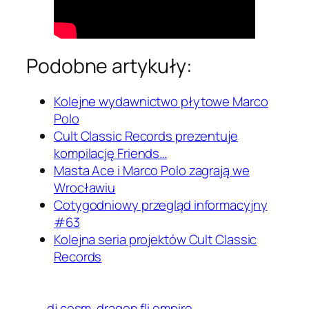
Podobne artykuły:
Kolejne wydawnictwo płytowe Marco
Polo
Cult Classic Records prezentuje
kompilację Friends…
Masta Ace i Marco Polo zagrają we
Wrocławiu
Cotygodniowy przegląd informacyjny
#63
Kolejna seria projektów Cult Classic
Records
dj cosm
dragon fli empire