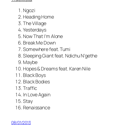
Ngozi
Heading Home
The Village
Yesterdays
Now That I’m Alone
Break Me Down
Somewhere feat. Tumi
Sleeping Giant feat. Ndichu N’gethe
Maybe
Hopes & Dreams feat. Karen Nile
Black Boys
Black Bodies
Traffic
In Love Again
Stay
Renaissance
08/01/2013