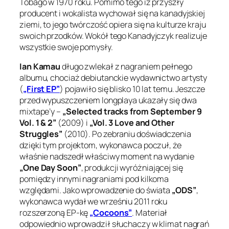
Tobago w 1970 roku. Pomimo tego iż przyszły
producent i wokalista wychował się na kanadyjskiej
ziemi, to jego twórczość opiera się na kulturze kraju
swoich przodków. Wokół tego Kanadyjczyk realizuje
wszystkie swoje pomysły.
Ian Kamau
długo zwlekał z nagraniem pełnego
albumu, chociaż debiutanckie wydawnictwo artysty
(
„First EP”
) pojawiło się blisko 10 lat temu. Jeszcze
przed wypuszczeniem longplaya ukazały się dwa
mixtape’y –
„Selected tracks from September 9
Vol. 1 & 2”
(2009) i
„Vol. 3 Love and Other
Struggles”
(2010). Po zebraniu doświadczenia
dzięki tym projektom, wykonawca poczuł, że
właśnie nadszedł właściwy moment na wydanie
„One Day Soon”
, produkcji wyróżniającej się
pomiędzy innymi nagraniami pod kilkoma
względami. Jako wprowadzenie do świata
„ODS”
,
wykonawca wydał we wrześniu 2011 roku
rozszerzoną EP-kę
„Cocoons”
. Materiał
odpowiednio wprowadził słuchaczy w klimat nagrań