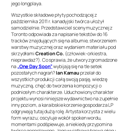
jego longplaya.
Wszystkie składowe płyty pochodzącej z
października 2011 r. kanadyjski twórca ułożył
samodzielnie. Przedstawiciel sceny muzycznej z
Toronto odpowiada za napisanie tekstów do 16
tracków znajdujących się na albumie, stworzeniem
warstwy muzycznej oraz wydaniem materiału pod
skrzydłami
Creation Co.
(człowiek-orkiestra,
nieprawdaż?). Co sprawia, że utwory zgromadzone
na
„One Day Soon”
wybijają się na tle setek
pozostałych nagrań?
Ian Kamau
przelał do
wszystkich produkcji całą swoją pasję, wiedzę
muzyczną, chęć do tworzenia kompozycji o
podniosłym charakterze. Uduchowiony charakter
projektu wynosi niniejsze wydawnictwo na zupełnie
inny poziom, a karaibskie korzenie gospodarza LP
odgrywają tutaj dużą rolę. Artysta korzysta z wielu
form wyrazu; oscyluje wokół spoken wordu,
momentami podśpiewuje, a niekiedy przypomina
twórcę gospelowego. Jego wyjątkowa barwa głosu