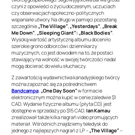
czyni z opowieści o życiu doczesnym, uczuciach
czy obserwacjach społeczno-politycznych
wspaniałe utwory. Na długo w pamięci pozostaną
szczególnie
„The Village”
,
„Yesterdays”
,
„Break
Me Down”
,
„Sleeping Giant”
i
„Black Bodies”
.
Wysoką wartość artystyczną albumu doceniło
szerokie grono odbiorców i dziennikarzy
muzycznych, co jest dowodem na to, że postaci
stawiający na wolność w swojej twórczości nadal
mogą docierać do wielu słuchaczy.
Z zawartością wydawnictwa kanadyjskiego twórcy
można zapoznać się za pośrednictwem
Bandcampa
.
„One Day Soon”
w formacie
elektronicznym można kupić w cenie zaledwie $1
CAD. Wydanie fizyczne albumu (płyta CD) jest
dostępne w sprzedaży po $15 CAD.
Ian Kamau
zrealizował także kilka nagrań video promujących
materiał. Wśród nich znajdziemy teledysk do
jednego z najlepszych nagrań z LP –
„The Village”
–