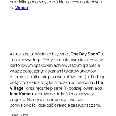
oraz kilka pobocznych krótkich klipów dostępnych
na
Vimeo
.
Aktualizacja: Wydanie fizyczne
„One Day Soon”
to
coś niebywałego. Płyty kompaktowe ukazały się w
kartonowym opakowaniach o wyższym grzbiecie
wraz z dołączonymi skanami tekstów utworów i
informacji o albumie pisanych ołówkiem (!). Do tego
dołączono oddzielną książeczką poświęconą
„The
Village”
oraz ręcznie pisane (!) podziękowania od
Iana Kamau
skierowane do każdego nabywcy
projektu. Niesłychana inwencja twórcza,
pomysłowość i dbałość o relacje ze słuchaczami.
Tracklista