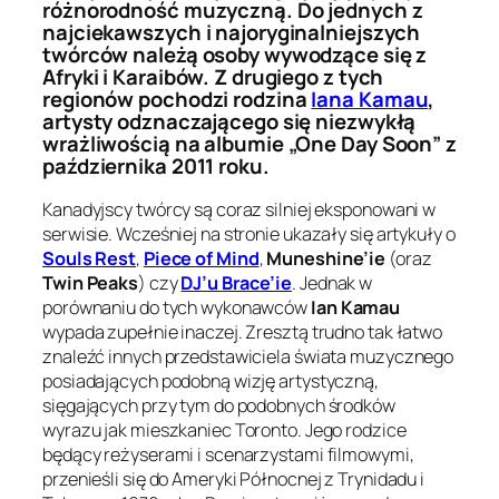
różnorodność muzyczną. Do jednych z
najciekawszych i najoryginalniejszych
twórców należą osoby wywodzące się z
Afryki i Karaibów. Z drugiego z tych
regionów pochodzi rodzina
Iana Kamau
,
artysty odznaczającego się niezwykłą
wrażliwością na albumie „One Day Soon” z
października 2011 roku.
Kanadyjscy twórcy są coraz silniej eksponowani w
serwisie. Wcześniej na stronie ukazały się artykuły o
Souls Rest
,
Piece of Mind
,
Muneshine’ie
(oraz
Twin Peaks
) czy
DJ’u Brace’ie
. Jednak w
porównaniu do tych wykonawców
Ian Kamau
wypada zupełnie inaczej. Zresztą trudno tak łatwo
znaleźć innych przedstawiciela świata muzycznego
posiadających podobną wizję artystyczną,
sięgających przy tym do podobnych środków
wyrazu jak mieszkaniec Toronto. Jego rodzice
będący reżyserami i scenarzystami filmowymi,
przenieśli się do Ameryki Północnej z Trynidadu i