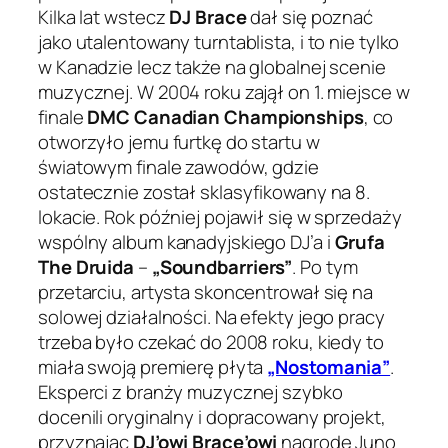
Kilka lat wstecz
DJ Brace
dał się poznać
jako utalentowany turntablista, i to nie tylko
w Kanadzie lecz także na globalnej scenie
muzycznej. W 2004 roku zajął on 1. miejsce w
finale
DMC Canadian Championships
, co
otworzyło jemu furtkę do startu w
światowym finale zawodów, gdzie
ostatecznie został sklasyfikowany na 8.
lokacie. Rok później pojawił się w sprzedaży
wspólny album kanadyjskiego DJ’a i
Grufa
The Druida
–
„Soundbarriers”
. Po tym
przetarciu, artysta skoncentrował się na
solowej działalności. Na efekty jego pracy
trzeba było czekać do 2008 roku, kiedy to
miała swoją premierę płyta
„Nostomania”
.
Eksperci z branży muzycznej szybko
docenili oryginalny i dopracowany projekt,
przyznając
DJ’owi Brace’owi
nagrodę Juno