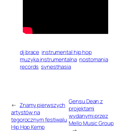
dj brace
instrumental hip hop
muzyka instrumentalna
nostomania
records
synesthasia
Gensu Dean z
←
Znamy pierwszych
projektami
artystów na
wydanymi przez
tegorocznym festiwalu
Mello Music Group
Hip Hop Kemp
→