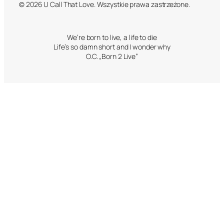
© 2026 U Call That Love. Wszystkie prawa zastrzeżone.
We’re born to live, a life to die
Life’s so damn short and I wonder why
O.C. „Born 2 Live”