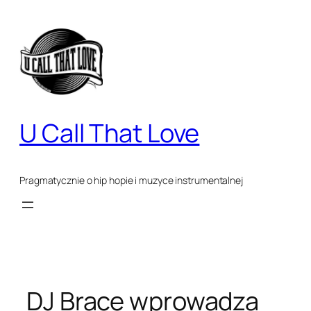
Przejdź
do
treści
U Call That Love
Pragmatycznie o hip hopie i muzyce instrumentalnej
DJ Brace wprowadza