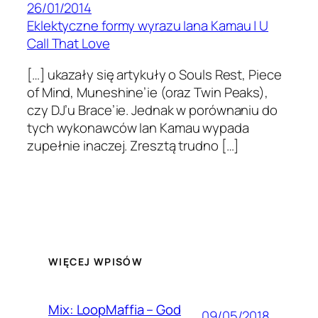
26/01/2014
Eklektyczne formy wyrazu Iana Kamau | U
Call That Love
[…] ukazały się artykuły o Souls Rest, Piece
of Mind, Muneshine’ie (oraz Twin Peaks),
czy DJ’u Brace’ie. Jednak w porównaniu do
tych wykonawców Ian Kamau wypada
zupełnie inaczej. Zresztą trudno […]
WIĘCEJ WPISÓW
Mix: LoopMaffia – God
09/05/2018