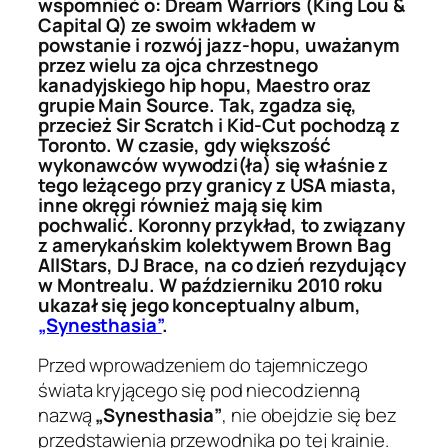
wspomnieć o: Dream Warriors (King Lou &
Capital Q) ze swoim wkładem w
powstanie i rozwój jazz-hopu, uważanym
przez wielu za ojca chrzestnego
kanadyjskiego hip hopu, Maestro oraz
grupie Main Source. Tak, zgadza się,
przecież Sir Scratch i Kid-Cut pochodzą z
Toronto. W czasie, gdy większość
wykonawców wywodzi(ła) się właśnie z
tego leżącego przy granicy z USA miasta,
inne okręgi również mają się kim
pochwalić. Koronny przykład, to związany
z amerykańskim kolektywem Brown Bag
AllStars, DJ Brace, na co dzień rezydujący
w Montrealu. W październiku 2010 roku
ukazał się jego konceptualny album,
„Synesthasia”
.
Przed wprowadzeniem do tajemniczego
świata kryjącego się pod niecodzienną
nazwą
„Synesthasia”
, nie obejdzie się bez
przedstawienia przewodnika po tej krainie.