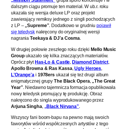
„Mission Statement”
grupa sporo koncertuje i w
dalszym ciągu promuje ten materiał. W ub.r. roku
ukazała się wersja deluxe LP oraz projekt
zawierający remiksy jednego z singli pochodzących
z LP –
„Supreme”
. Dodatkowo w grudniu
pojawił
się teledysk
nakręcony do oryginalnej wersji
nagrania
Teekaya & DJ’a Cosma
.
W drugiej połowie zeszłego roku dzięki
Mello Music
Group
ukazało się kilka znaczących materiałów.
Oprócz płyt
Has-Lo & Castle
,
Diamond District
,
Apollo Browna & Ras Kassa
,
Ugly Heroes
,
L’Orange’a
i
1978ers
ukazał się też drugi album
enigmatycznej grupy
The Black Opera
,
„The Great
Year”
. Niedawno tajemnicza formacja opublikowała
nowy teledysk promujący tę produkcję. Obraz
nakręcono do singla wyprodukowanego przez
Arjuna Singha
,
„Black Nirvana”
.
Wszyscy fani boom-bapu na pewno mają swoich
faworytów wśród współczesnych artystów z tego