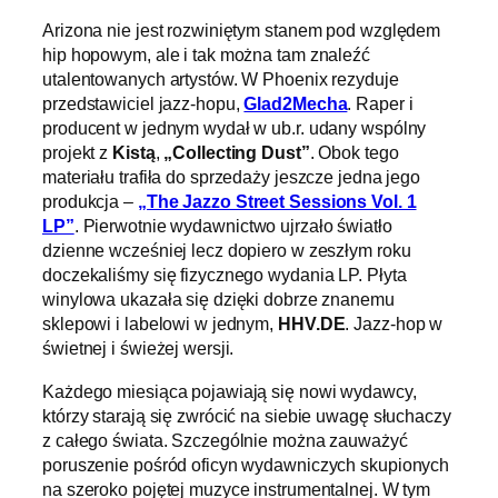
Arizona nie jest rozwiniętym stanem pod względem
hip hopowym, ale i tak można tam znaleźć
utalentowanych artystów. W Phoenix rezyduje
przedstawiciel jazz-hopu,
Glad2Mecha
. Raper i
producent w jednym wydał w ub.r. udany wspólny
projekt z
Kistą
,
„Collecting Dust”
. Obok tego
materiału trafiła do sprzedaży jeszcze jedna jego
produkcja –
„The Jazzo Street Sessions Vol. 1
LP”
. Pierwotnie wydawnictwo ujrzało światło
dzienne wcześniej lecz dopiero w zeszłym roku
doczekaliśmy się fizycznego wydania LP. Płyta
winylowa ukazała się dzięki dobrze znanemu
sklepowi i labelowi w jednym,
HHV.DE
. Jazz-hop w
świetnej i świeżej wersji.
Każdego miesiąca pojawiają się nowi wydawcy,
którzy starają się zwrócić na siebie uwagę słuchaczy
z całego świata. Szczególnie można zauważyć
poruszenie pośród oficyn wydawniczych skupionych
na szeroko pojętej muzyce instrumentalnej. W tym