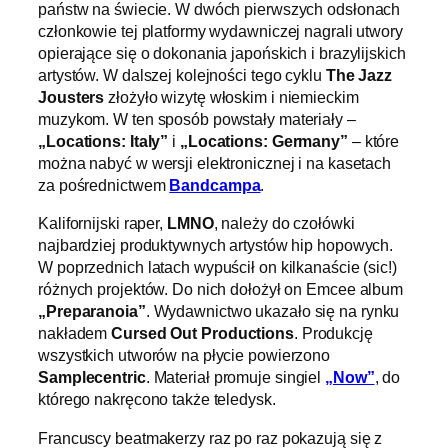
państw na świecie. W dwóch pierwszych odsłonach
członkowie tej platformy wydawniczej nagrali utwory
opierające się o dokonania japońskich i brazylijskich
artystów. W dalszej kolejności tego cyklu
The Jazz
Jousters
złożyło wizytę włoskim i niemieckim
muzykom. W ten sposób powstały materiały –
„Locations: Italy”
i
„Locations: Germany”
– które
można nabyć w wersji elektronicznej i na kasetach
za pośrednictwem
Bandcampa
.
Kalifornijski raper,
LMNO
, należy do czołówki
najbardziej produktywnych artystów hip hopowych.
W poprzednich latach wypuścił on kilkanaście (sic!)
różnych projektów. Do nich dołożył on Emcee album
„Preparanoia”
. Wydawnictwo ukazało się na rynku
nakładem
Cursed Out Productions
. Produkcję
wszystkich utworów na płycie powierzono
Samplecentric
. Materiał promuje singiel
„Now”
, do
którego nakręcono także teledysk.
Francuscy beatmakerzy raz po raz pokazują się z