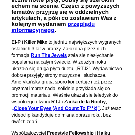
echem na scenie. Części z powyższych
tematów przyjrzę się w oddzielnych
artykułach, a póki co zostawiam Was z
kolejnym wydaniem
przeglądu
informacyjnego
.
El-P
i
Killer Mike
to jedni z największych wygranych
ostatnich 3 lat w branży. Założona przez nich
formacja
Run The Jewels
stała się niesłychanie
popularna na całym świecie. W zeszłym roku
ukazała się druga płyta duetu, „RTJ2”. Wydawnictwo
dobrze przyjęły strony muzyczne i słuchacze.
Amerykańska grupa sporo koncertuje i też przez
pryzmat imprez nadal solidnie przykłada się do
promocji materiału. Właśnie ukazał się teledysk do
wspólnego utworu
RTJ
i
Zacka de la Rochy
,
„Close Your Eyes (And Count To F**k)”
. Już teraz
videoclip kandyduje do miana obrazu roku, bez
dwóch zdań.
Współzałożyciel
Freestyle Fellowship
i
Haiku