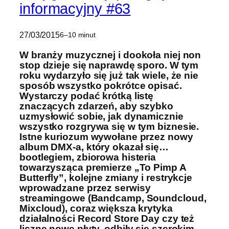
informacyjny #63
27/03/2015
6–10 minut
W branży muzycznej i dookoła niej non
stop dzieje się naprawdę sporo. W tym
roku wydarzyło się już tak wiele, że nie
sposób wszystko pokrótce opisać.
Wystarczy podać krótką listę
znaczących zdarzeń, aby szybko
uzmysłowić sobie, jak dynamicznie
wszystko rozgrywa się w tym biznesie.
Istne kuriozum wywołane przez nowy
album DMX-a, który okazał się…
bootlegiem, zbiorowa histeria
towarzysząca premierze „To Pimp A
Butterfly”, kolejne zmiany i restrykcje
wprowadzane przez serwisy
streamingowe (Bandcamp, Soundcloud,
Mixcloud), coraz większa krytyka
działalności Record Store Day czy też
liczne nowe płyty, odbiły się szerokim