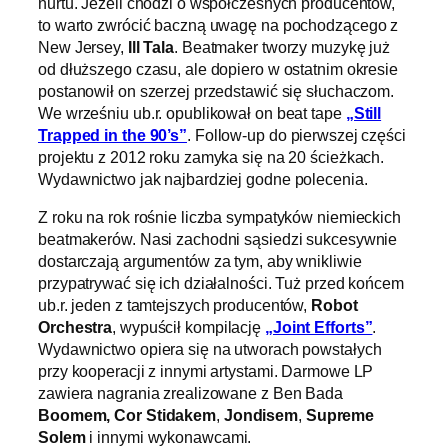
nurtu. Jeżeli chodzi o współczesnych producentów,
to warto zwrócić baczną uwagę na pochodzącego z
New Jersey,
Ill Tala
. Beatmaker tworzy muzykę już
od dłuższego czasu, ale dopiero w ostatnim okresie
postanowił on szerzej przedstawić się słuchaczom.
We wrześniu ub.r. opublikował on beat tape
„Still
Trapped in the 90’s”
. Follow-up do pierwszej części
projektu z 2012 roku zamyka się na 20 ścieżkach.
Wydawnictwo jak najbardziej godne polecenia.
Z roku na rok rośnie liczba sympatyków niemieckich
beatmakerów. Nasi zachodni sąsiedzi sukcesywnie
dostarczają argumentów za tym, aby wnikliwie
przypatrywać się ich działalności. Tuż przed końcem
ub.r. jeden z tamtejszych producentów,
Robot
Orchestra
, wypuścił kompilację
„Joint Efforts”
.
Wydawnictwo opiera się na utworach powstałych
przy kooperacji z innymi artystami. Darmowe LP
zawiera nagrania zrealizowane z Ben Bada
Boomem,
Cor Stidakem
,
Jondisem
,
Supreme
Solem
i innymi wykonawcami.