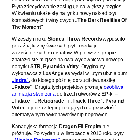
Płyta zdecydowanie zasługuje na większy rozgłos.
W kwietniu ukaże się na rynku nowy nakład płyt
kompaktowych i winylowych
„The Dark Realities Of
The Moment”
.
W zeszłym roku
Stones Throw Records
wypuściło
pokaźną liczbę świeżych płyt i reedycji
wcześniejszych materiałów. W pierwszej grupie
znalazło się miejsce na dwa wydawnictwa nowego
nabytku
STR
,
Pyramida Vritry
. Oryginalny
wykonawca z Los Angeles wydał w lutym ub.r. album
„Indra”
, do którego później dorzucił dwunastkę
„Palace”
. Drugi z tych projektów promuje
osobliwa
animacja stworzona
do trzech utworów z EP-ki –
„Palace”
,
„Retrograde”
i
„Track Three”
.
Pyramid
Vritra
to jeden z lepiej rokujących na przyszłość
alternatywnych wykonawców hip hopowych.
Kanadyjska formacja
Dragon Fli Empire
nie
próżnuje. Po wydaniu w listopadzie 2013 roku płyty