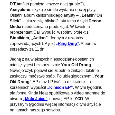
D’Etat
(kto pamięta jeszcze o tej grupie?),
Aceyalone
, szykuje się do wydania nowej płyty.
Ostatni album kalifornijskiego artysty –
„Leanin’ On
Slick”
– ukazał się blisko 2 lata temu dzięki
Decon
Media
(niedoceniana produkcja). W kwietniu
reprezentant Cali wypuści wspólny projekt z
Bionikiem
,
„Action”
. Jednym z utworów
zapowiadających LP jest
„Ring Ding”
. Album w
sprzedaży za 11 dni.
Jedną z największych niespodzianek ostatnich
miesięcy jest bezsprzecznie
Your Old Droog
.
Nowojorczyk pojawił się zupełnie znikąd i totalnie
zaskoczył mnóstwo osób. Po ubiegłorocznym
„Your
Old Droog”
EP oraz LP twórca o ukraińskich
korzeniach wypuścił
„Kinison EP”
. W tym tygodniu
platforma Kinda Neat opublikowało video nagrane do
utworu
„Mule Juice”
z nowej EP-ki
YOD
. W
przyszłym tygodniu więcej informacji o tym artyście
na łamach naszego serwisu.