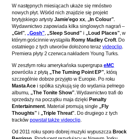
W następnych miesiącach ukaże się mnóstwo
nowych płyt. Wśród nich znajdzie się projekt
brytyjskiego artysty
Jamie’ego xx
,
„In Colour”
.
Wydawnictwo zapowiada kilka singlowych nagrań –
„Girl”
,
„Gosh”
,
„Sleep Sound”
i
„Loud Places”
, w
którym gościnnie wystąpiła
Romy Madley Croft
. Do
ostatniego z tych utworów dołożono teraz
videoclip
.
Premiera płyty 2 czerwca nakładem Young Turks.
W zeszłym roku amerykańska supergrupa
eMC
powróciła z płytą
„The Turning Point EP”
, którą
szczególnie dobrze przyjęto w Europie. Po roku
Masta Ace
i spółka szykują się do wydania pełnego
albumu,
„The Tonite Show”
. Wydawnictwo trafi do
sprzedaży na początku maja dzięki
Penalty
Entertainment
. Materiał promują single
„Fly
Thoughts”
i
„Triple Threat”
. Do drugiego z tych
tracków
powstał także videoclip
.
Od 2011 roku sporo dobrej muzyki wypuszcza
Brock
Berrigan
. Producent rezydujący w Nowym Jorku