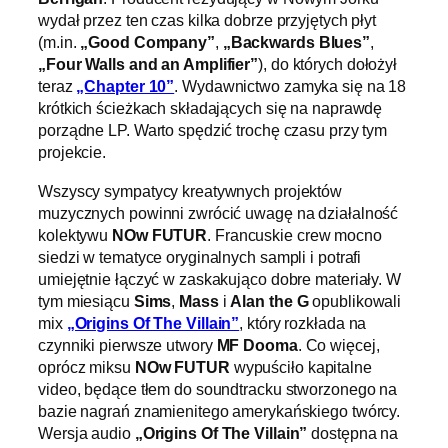
wydał przez ten czas kilka dobrze przyjętych płyt
(m.in.
„Good Company”
,
„Backwards Blues”
,
„Four Walls and an Amplifier”
), do których dołożył
teraz
„Chapter 10”
. Wydawnictwo zamyka się na 18
krótkich ścieżkach składających się na naprawdę
porządne LP. Warto spędzić trochę czasu przy tym
projekcie.
Wszyscy sympatycy kreatywnych projektów
muzycznych powinni zwrócić uwagę na działalność
kolektywu
NOw FUTUR
. Francuskie crew mocno
siedzi w tematyce oryginalnych sampli i potrafi
umiejętnie łączyć w zaskakująco dobre materiały. W
tym miesiącu
Sims
,
Mass
i
Alan the G
opublikowali
mix
„Origins Of The Villain”
, który rozkłada na
czynniki pierwsze utwory
MF Dooma
. Co więcej,
oprócz miksu
NOw FUTUR
wypuściło kapitalne
video, będące tłem do soundtracku stworzonego na
bazie nagrań znamienitego amerykańskiego twórcy.
Wersja audio
„Origins Of The Villain”
dostępna na