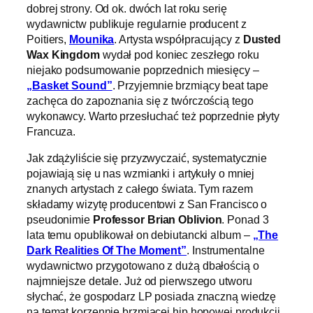
dobrej strony. Od ok. dwóch lat roku serię
wydawnictw publikuje regularnie producent z
Poitiers,
Mounika
. Artysta współpracujący z
Dusted
Wax Kingdom
wydał pod koniec zeszłego roku
niejako podsumowanie poprzednich miesięcy –
„Basket Sound”
. Przyjemnie brzmiący beat tape
zachęca do zapoznania się z twórczością tego
wykonawcy. Warto przesłuchać też poprzednie płyty
Francuza.
Jak zdążyliście się przyzwyczaić, systematycznie
pojawiają się u nas wzmianki i artykuły o mniej
znanych artystach z całego świata. Tym razem
składamy wizytę producentowi z San Francisco o
pseudonimie
Professor Brian Oblivion
. Ponad 3
lata temu opublikował on debiutancki album –
„The
Dark Realities Of The Moment”
. Instrumentalne
wydawnictwo przygotowano z dużą dbałością o
najmniejsze detale. Już od pierwszego utworu
słychać, że gospodarz LP posiada znaczną wiedzę
na temat korzennie brzmiącej hip hopowej produkcji.