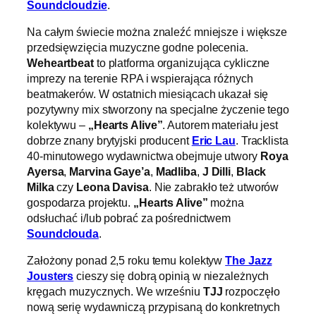
Soundcloudzie
.
Na całym świecie można znaleźć mniejsze i większe
przedsięwzięcia muzyczne godne polecenia.
Weheartbeat
to platforma organizująca cykliczne
imprezy na terenie RPA i wspierająca różnych
beatmakerów. W ostatnich miesiącach ukazał się
pozytywny mix stworzony na specjalne życzenie tego
kolektywu –
„Hearts Alive”
. Autorem materiału jest
dobrze znany brytyjski producent
Eric Lau
. Tracklista
40-minutowego wydawnictwa obejmuje utwory
Roya
Ayersa
,
Marvina Gaye’a
,
Madliba
,
J Dilli
,
Black
Milka
czy
Leona Davisa
. Nie zabrakło też utworów
gospodarza projektu.
„Hearts Alive”
można
odsłuchać i/lub pobrać za pośrednictwem
Soundclouda
.
Założony ponad 2,5 roku temu kolektyw
The Jazz
Jousters
cieszy się dobrą opinią w niezależnych
kręgach muzycznych. We wrześniu
TJJ
rozpoczęło
nową serię wydawniczą przypisaną do konkretnych