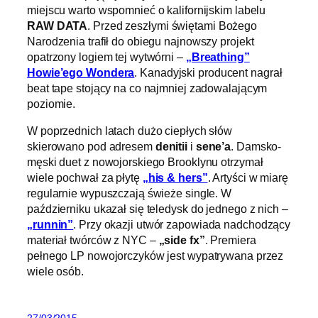
miejscu warto wspomnieć o kalifornijskim labelu
RAW DATA
. Przed zeszłymi świętami Bożego
Narodzenia trafił do obiegu najnowszy projekt
opatrzony logiem tej wytwórni –
„Breathing”
Howie’ego Wondera
. Kanadyjski producent nagrał
beat tape stojący na co najmniej zadowalającym
poziomie.
W poprzednich latach dużo ciepłych słów
skierowano pod adresem
denitii
i
sene’a
. Damsko-
męski duet z nowojorskiego Brooklynu otrzymał
wiele pochwał za płytę
„his & hers”
. Artyści w miarę
regularnie wypuszczają świeże single. W
październiku ukazał się teledysk do jednego z nich –
„runnin”
. Przy okazji utwór zapowiada nadchodzący
materiał twórców z NYC –
„side fx”
. Premiera
pełnego LP nowojorczyków jest wypatrywana przez
wiele osób.