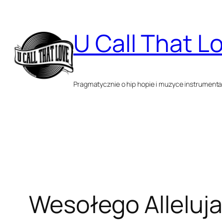
Przejdź
do
U Call That L
treści
Pragmatycznie o hip hopie i muzyce instrumenta
Wesołego Alleluja