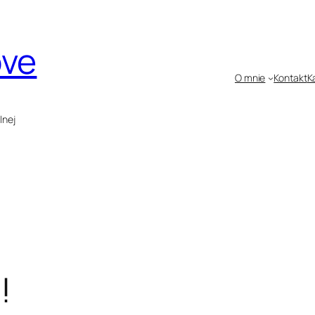
ove
O mnie
Kontakt
K
lnej
!