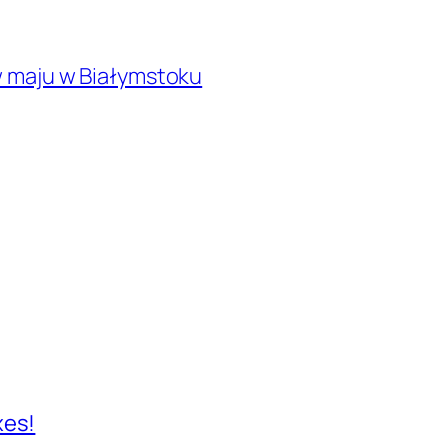
 w maju w Białymstoku
xes!