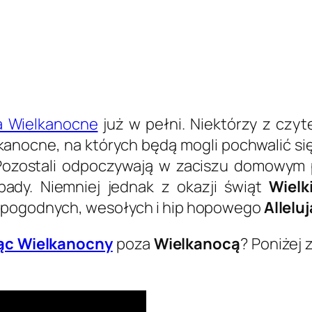
a Wielkanocne
już w pełni. Niektórzy z czy
kanocne, na których będą mogli pochwalić si
Pozostali odpoczywają w zaciszu domowym po
pady. Niemniej jednak z okazji świąt
Wielk
, pogodnych, wesołych i hip hopowego
Alleluj
ąc Wielkanocny
poza
Wielkanocą
? Poniżej 