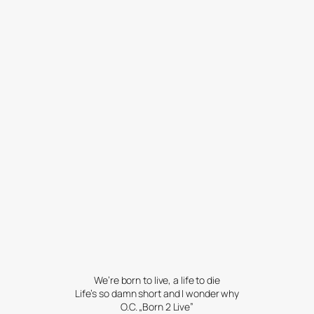
We’re born to live, a life to die
Life’s so damn short and I wonder why
O.C. „Born 2 Live”