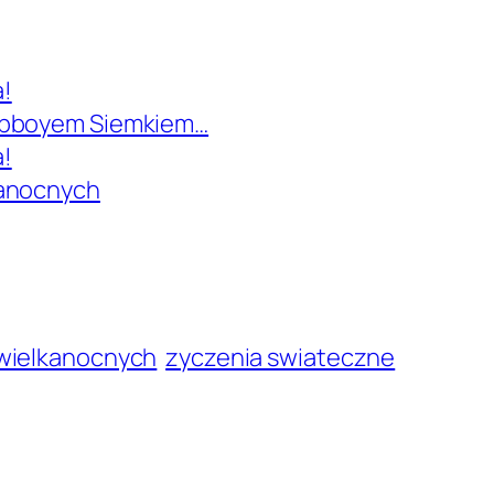
!
z bboyem Siemkiem…
!
kanocnych
 wielkanocnych
zyczenia swiateczne