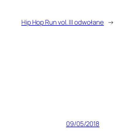
Hip Hop Run vol. III odwołane
→
09/05/2018