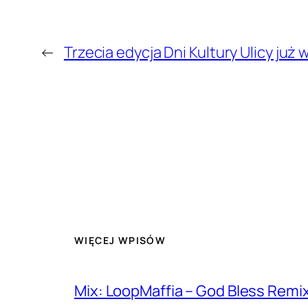
←
Trzecia edycja Dni Kultury Ulicy już
WIĘCEJ WPISÓW
Mix: LoopMaffia – God Bless Remi