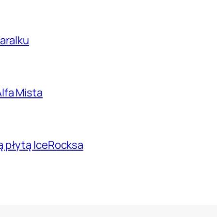
aralku
lfa Mista
ą płytą IceRocksa