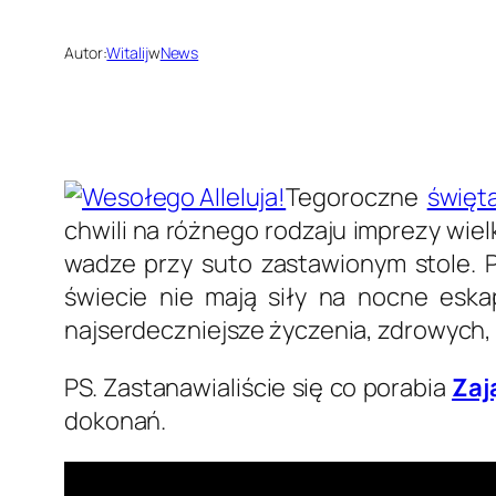
Autor:
Witalij
w
News
Tegoroczne
święt
chwili na różnego rodzaju imprezy wiel
wadze przy suto zastawionym stole. 
świecie nie mają siły na nocne eska
najserdeczniejsze życzenia, zdrowych
PS. Zastanawialiście się co porabia
Zaj
dokonań.