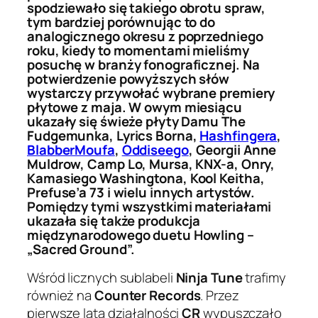
spodziewało się takiego obrotu spraw,
tym bardziej porównując to do
analogicznego okresu z poprzedniego
roku, kiedy to momentami mieliśmy
posuchę w branży fonograficznej. Na
potwierdzenie powyższych słów
wystarczy przywołać wybrane premiery
płytowe z maja. W owym miesiącu
ukazały się świeże płyty Damu The
Fudgemunka, Lyrics Borna,
Hashfingera
,
BlabberMoufa
,
Oddiseego
, Georgii Anne
Muldrow, Camp Lo, Mursa, KNX-a, Onry,
Kamasiego Washingtona, Kool Keitha,
Prefuse’a 73 i wielu innych artystów.
Pomiędzy tymi wszystkimi materiałami
ukazała się także produkcja
międzynarodowego duetu Howling –
„Sacred Ground”.
Wśród licznych sublabeli
Ninja Tune
trafimy
również na
Counter Records
. Przez
pierwsze lata działalności
CR
wypuszczało