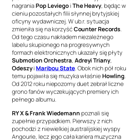
nagrania
Pop Leviego
i
The Heavy
, będąc w
cieniu pozostałych filii słynnej brytyjskiej
oficyny wydawniczej. W ub.r. sytuacja
zmieniła się na korzyść
Counter Records
.
Od tego czasu nakładem niezależnego
labelu skupionego na progresywnych
formach elektronicznych ukazały się płyty
Submotion Orchestra
,
Adreyi Triany
,
Odeszy
i
Maribou State
. Obok nich pół roku
temu pojawiła się muzyka właśnie
Howling
.
Od 2012 roku niepozorny duet zebrał liczne
grono fanów wyczekujących premiery ich
pełnego albumu.
RY X & Frank Wiedemann
poznali się
zupełnie przypadkiem. Pierwszy z nich
pochodzi z niewielkiej australijskiej wyspy
Angourie, lecz jego cała kariera muzyczna