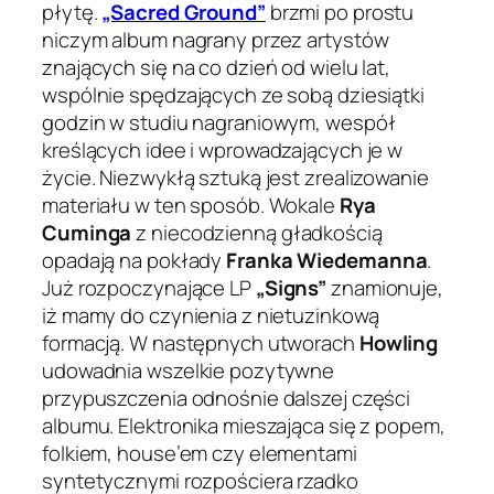
płytę.
„Sacred Ground”
brzmi po prostu
niczym album nagrany przez artystów
znających się na co dzień od wielu lat,
wspólnie spędzających ze sobą dziesiątki
godzin w studiu nagraniowym, wespół
kreślących idee i wprowadzających je w
życie. Niezwykłą sztuką jest zrealizowanie
materiału w ten sposób. Wokale
Rya
Cuminga
z niecodzienną gładkością
opadają na pokłady
Franka Wiedemanna
.
Już rozpoczynające LP
„Signs”
znamionuje,
iż mamy do czynienia z nietuzinkową
formacją. W następnych utworach
Howling
udowadnia wszelkie pozytywne
przypuszczenia odnośnie dalszej części
albumu. Elektronika mieszająca się z popem,
folkiem, house’em czy elementami
syntetycznymi rozpościera rzadko