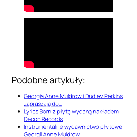
Podobne artykuły:
Georgia Anne Muldrow i Dudley Perkins
zapraszają do…
Lyrics Born z płytą wydaną nakładem
Decon Records
Instrumentalne wydawnictwo płytowe
Georgii Anne Muldrow