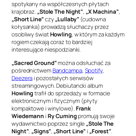
spotykany na współczesnych płytach
krajobraz.
„Stole The Night”
,
„X Machina”
,
„Short Line”
czy
„Lullaby”
(cudowna
kołysanka) prowadzą słuchaczy przez
osobliwy świat
Howling
, w którym za każdym
rogiem czekają coraz to bardziej
interesujące niespodzianki.
„Sacred Ground”
można odsłuchać za
pośrednictwem
Bandcampa
,
Spotify
,
Deezera
i pozostałych serwisów
streamingowych. Debiutancki album
Howling
trafił do sprzedaży w formacie
elektronicznym i fizycznym (płyty
kompaktowe i winylowe).
Frank
Wiedemann
i
Ry Cuming
promują swoje
wydawnictwo poprzez single
„Stole The
Night”
,
„Signs”
,
„Short Line”
i
„Forest”
.