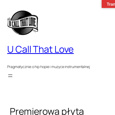
Tran
Przejdź
do
treści
U Call That Love
Pragmatycznie o hip hopie i muzyce instrumentalnej
Premierowa płyta