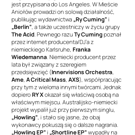
jest przypisana do Los Angeles. W Mieście
Aniołów prowadzi on solową działalność,
publikując wydawnictwa
„Ry Cuming”
i
„Berlin”
, a także uczestniczy w życiu grupy
The Acid
. Pewnego razu
Ty Cuming
poznał
przez internet producenta/DJ’a z
niemieckiego Karlsruhe,
Franka
Wiedemanna
. Niemiecki producent przez
lata był związany z szeregiem
przedsięwzięć (
Innervisions Orchestra
,
Ame
,
A Critical Mass
,
AXS
), współpracując
przy tym z wieloma innymi twórcami. Jednak
dopiero
RY X
okazał się właściwą osobą na
właściwym miejscu. Australijsko-niemiecki
projekt wypalił już przy pierwszym singlu,
„Howling”
, i stało się jasne, że obaj
wykonawcy pokuszą się o dalsze nagrania.
„Howling EP”
i
„Shortline EP”
wypadły na