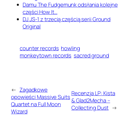
Damu The Fudgemunk odsłania kolejne
części How It…
DJ JS-1 z trzecią częścią serii Ground
Original
counter records
howling
monkeytown records
sacred ground
←
Zagadkowe
Recenzja LP: Kista
opowieści Massive Suits
& Glad2Mecha –
Quartet na Full Moon
Collecting Dust
→
Wizard