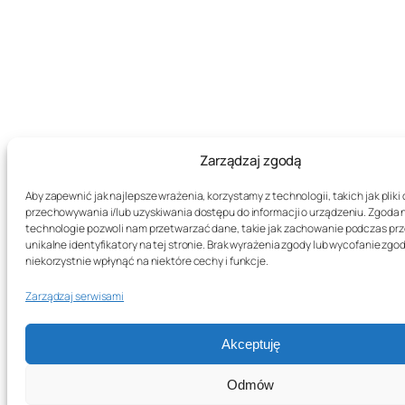
Zarządzaj zgodą
Aby zapewnić jak najlepsze wrażenia, korzystamy z technologii, takich jak pliki 
przechowywania i/lub uzyskiwania dostępu do informacji o urządzeniu. Zgoda 
technologie pozwoli nam przetwarzać dane, takie jak zachowanie podczas prz
unikalne identyfikatory na tej stronie. Brak wyrażenia zgody lub wycofanie zg
niekorzystnie wpłynąć na niektóre cechy i funkcje.
Zarządzaj serwisami
Akceptuję
Odmów