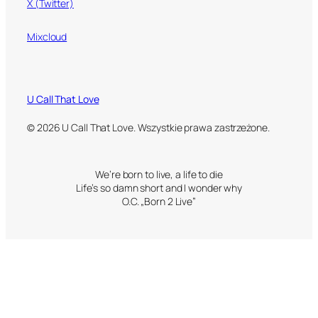
X (Twitter)
Mixcloud
U Call That Love
© 2026 U Call That Love. Wszystkie prawa zastrzeżone.
We’re born to live, a life to die
Life’s so damn short and I wonder why
O.C. „Born 2 Live”