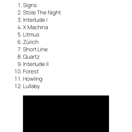
Signs
Stole The Night
Interlude I
X Machina
Litmus
Zürich
Short Line
Quartz
Interlude II
Forest
Howling
Lullaby