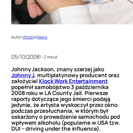
Autor:
Witalij
w
News
05/10/2008
1–2 minut
Johnny Jackson, znany szerzej jako
Johnny J
, multiplatynowy producent oraz
założyciel
Klock Work Entertainment
popełnił samobójstwo 3 października
2008 roku w LA County Jail. Pierwsze
raporty dotyczące jego śmierci podają
jedynie, że artysta wyskoczył przez okno
podczas przesłuchania, w którym był
oskarżony o prowadzenie samochodu pod
wpływem alkoholu (popularne w USA tzw.
DUI – driving under the influence).