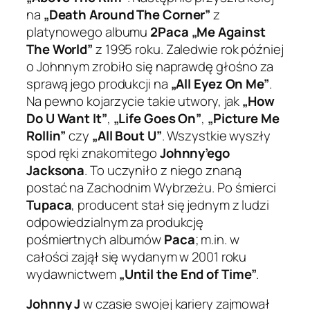
na
„Death Around The Corner”
z
platynowego albumu
2Paca „Me Against
The World”
z 1995 roku. Zaledwie rok później
o Johnnym zrobiło się naprawdę głośno za
sprawą jego produkcji na
„All Eyez On Me”
.
Na pewno kojarzycie takie utwory, jak
„How
Do U Want It”
,
„Life Goes On”
,
„Picture Me
Rollin”
czy
„All Bout U”
. Wszystkie wyszły
spod ręki znakomitego
Johnny’ego
Jacksona
. To uczyniło z niego znaną
postać na Zachodnim Wybrzeżu. Po śmierci
Tupaca
, producent stał się jednym z ludzi
odpowiedzialnym za produkcję
pośmiertnych albumów
Paca
; m.in. w
całości zajął się wydanym w 2001 roku
wydawnictwem
„Until the End of Time”
.
Johnny J
w czasie swojej kariery zajmował