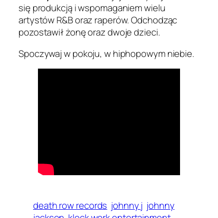
się produkcją i wspomaganiem wielu
artystów R&B oraz raperów. Odchodząc
pozostawił żonę oraz dwoje dzieci.
Spoczywaj w pokoju, w hiphopowym niebie.
death row records
johnny j
johnny
jackson
klock work entertainment