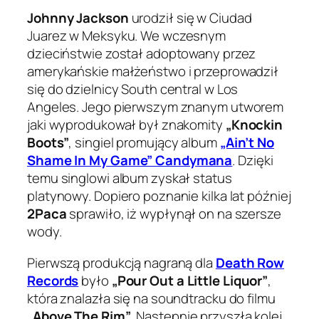
Johnny Jackson
urodził się w Ciudad
Juarez w Meksyku. We wczesnym
dzieciństwie został adoptowany przez
amerykańskie małżeństwo i przeprowadził
się do dzielnicy South central w Los
Angeles. Jego pierwszym znanym utworem
jaki wyprodukował był znakomity
„Knockin
Boots”
, singiel promujący album
„Ain’t No
Shame In My Game” Candymana
. Dzięki
temu singlowi album zyskał status
platynowy. Dopiero poznanie kilka lat później
2Paca
sprawiło, iż wypłynął on na szersze
wody.
Pierwszą produkcją nagraną dla
Death Row
Records
było
„Pour Out a Little Liquor”
,
która znalazła się na soundtracku do filmu
„Above The Rim”
. Następnie przyszła kolej