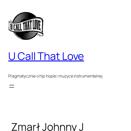
Przejdź
do
treści
U Call That Love
Pragmatycznie o hip hopie i muzyce instrumentalnej
Zmarł Johnny J