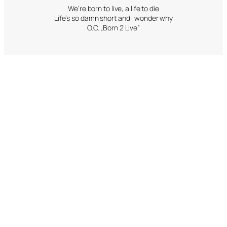
We’re born to live, a life to die
Life’s so damn short and I wonder why
O.C. „Born 2 Live”