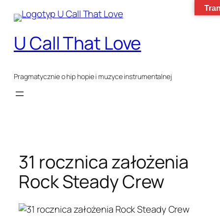
Tran
Przejdź
do
U Call That Love
treści
Pragmatycznie o hip hopie i muzyce instrumentalnej
31 rocznica założenia
Rock Steady Crew