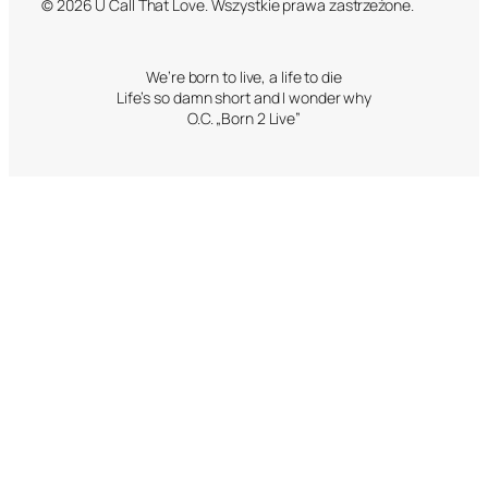
© 2026 U Call That Love. Wszystkie prawa zastrzeżone.
We’re born to live, a life to die
Life’s so damn short and I wonder why
O.C. „Born 2 Live”