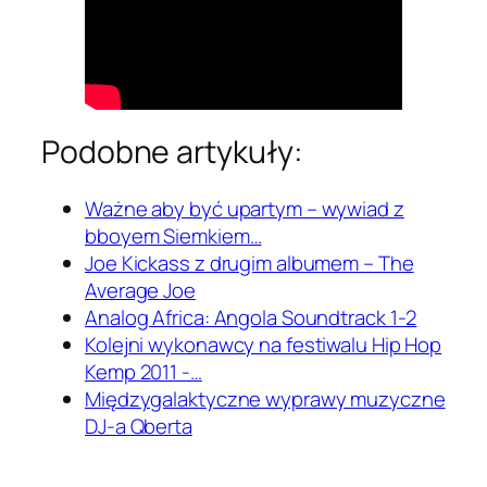
Podobne artykuły:
Ważne aby być upartym – wywiad z
bboyem Siemkiem…
Joe Kickass z drugim albumem – The
Average Joe
Analog Africa: Angola Soundtrack 1-2
Kolejni wykonawcy na festiwalu Hip Hop
Kemp 2011 -…
Międzygalaktyczne wyprawy muzyczne
DJ-a Qberta