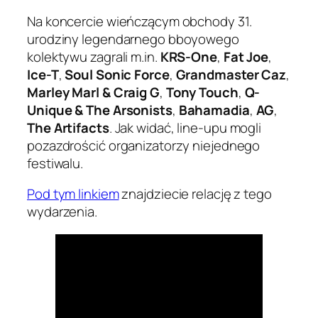
Na koncercie wieńczącym obchody 31.
urodziny legendarnego bboyowego
kolektywu zagrali m.in.
KRS-One
,
Fat Joe
,
Ice-T
,
Soul Sonic Force
,
Grandmaster Caz
,
Marley Marl & Craig G
,
Tony Touch
,
Q-
Unique & The Arsonists
,
Bahamadia
,
AG
,
The Artifacts
. Jak widać, line-upu mogli
pozazdrościć organizatorzy niejednego
festiwalu.
Pod tym linkiem
znajdziecie relację z tego
wydarzenia.