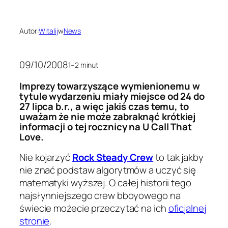
Autor:
Witalij
w
News
09/10/2008
1–2 minut
Imprezy towarzyszące wymienionemu w
tytule wydarzeniu miały miejsce od 24 do
27 lipca b.r., a więc jakiś czas temu, to
uważam że nie może zabraknąć krótkiej
informacji o tej rocznicy na U Call That
Love.
Nie kojarzyć
Rock Steady Crew
to tak jakby
nie znać podstaw algorytmów a uczyć się
matematyki wyższej. O całej historii tego
najsłynniejszego crew bboyowego na
świecie możecie przeczytać na ich
oficjalnej
stronie
.