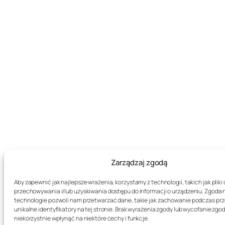
Zarządzaj zgodą
Aby zapewnić jak najlepsze wrażenia, korzystamy z technologii, takich jak pliki 
przechowywania i/lub uzyskiwania dostępu do informacji o urządzeniu. Zgoda 
technologie pozwoli nam przetwarzać dane, takie jak zachowanie podczas prz
unikalne identyfikatory na tej stronie. Brak wyrażenia zgody lub wycofanie zg
niekorzystnie wpłynąć na niektóre cechy i funkcje.