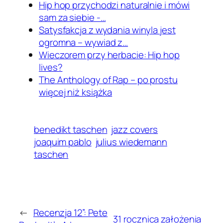
Hip hop przychodzi naturalnie i mówi
sam za siebie -…
Satysfakcja z wydania winyla jest
ogromna – wywiad z…
Wieczorem przy herbacie: Hip hop
lives?
The Anthology of Rap – po prostu
więcej niż książka
benedikt taschen
jazz covers
joaquim pablo
julius wiedemann
taschen
←
Recenzja 12”: Pete
31 rocznica założenia