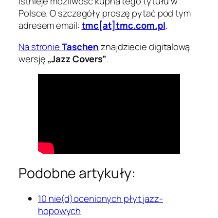
istnieje możliwość kupna tego tytułu w
Polsce. O szczegóły proszę pytać pod tym
adresem email:
tmc[at]tmc.com.pl
.
Na stronie
Taschen
znajdziecie digitalową
wersję
„Jazz Covers”
.
Podobne artykuły:
10 nie(d)ocenionych płyt jazz-
hopowych