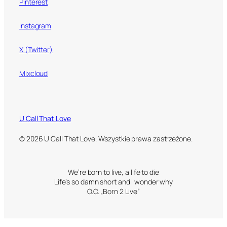
Pinterest
Instagram
X (Twitter)
Mixcloud
U Call That Love
© 2026 U Call That Love. Wszystkie prawa zastrzeżone.
We’re born to live, a life to die
Life’s so damn short and I wonder why
O.C. „Born 2 Live”