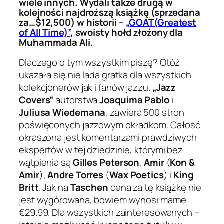
wiele innych. Wydali także drugą w
kolejności najdroższą książkę (sprzedana
za…$12,500) w historii –
„GOAT
(Greatest
of All Time)”
, swoisty hołd złożony dla
Muhammada Ali.
Dlaczego o tym wszystkim piszę? Otóż
ukazała się nie lada gratka dla wszystkich
kolekcjonerów jak i fanów jazzu.
„Jazz
Covers”
autorstwa
Joaquima Pablo
i
Juliusa Wiedemana
, zawiera 500 stron
poświęconych jazzowym okładkom. Całość
okraszona jest komentarzami prawdziwych
ekspertów w tej dziedzinie, którymi bez
wątpienia są
Gilles Peterson
,
Amir
(
Kon &
Amir
),
Andre Torres
(
Wax Poetics
) i
King
Britt
. Jak na
Taschen
cena za tę książkę nie
jest wygórowana, bowiem wynosi marne
€29.99. Dla wszystkich zainteresowanych –