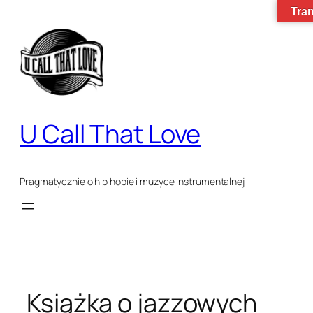
Przejdź
Tran
do
treści
U Call That Love
Pragmatycznie o hip hopie i muzyce instrumentalnej
Książka o jazzowych