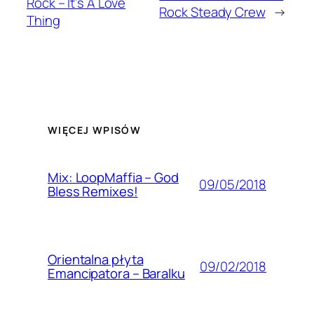
Rock – It’s A Love
Rock Steady Crew
→
Thing
WIĘCEJ WPISÓW
Mix: LoopMaffia – God
09/05/2018
Bless Remixes!
Orientalna płyta
09/02/2018
Emancipatora – Baralku