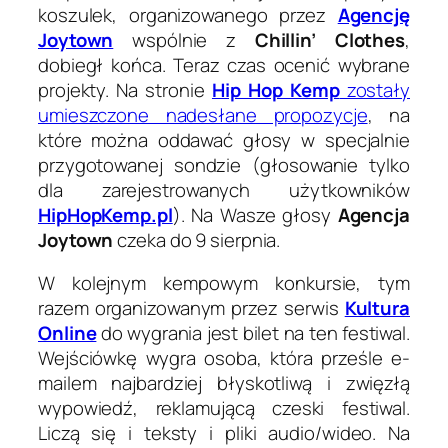
koszulek, organizowanego przez
Agencję
Joytown
wspólnie z
Chillin’ Clothes
,
dobiegł końca. Teraz czas ocenić wybrane
projekty. Na stronie
Hip Hop Kemp
zostały
umieszczone nadesłane propozycje
, na
które można oddawać głosy w specjalnie
przygotowanej sondzie (głosowanie tylko
dla zarejestrowanych użytkowników
HipHopKemp.pl
). Na Wasze głosy
Agencja
Joytown
czeka do 9 sierpnia.
W kolejnym kempowym konkursie, tym
razem organizowanym przez serwis
Kultura
Online
do wygrania jest bilet na ten festiwal.
Wejściówkę wygra osoba, która prześle e-
mailem najbardziej błyskotliwą i zwięzłą
wypowiedź, reklamującą czeski festiwal.
Liczą się i teksty i pliki audio/wideo. Na