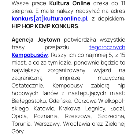
Wasze prace
Kultura Online
czeka do 11
sierpnia. E-maile należy nadsyłać na adres
konkurs[at]kulturaonline.pl
, z dopiskiem:
HIP HOP KEMP KONKURS
.
Agencja Joytown
potwierdziła wszystkie
trasy przejazdu
tegorocznych
Kempobusów
. Ruszy ich co najmniej 5, z 15
miast, a co za tym idzie, ponownie będzie to
największy zorganizowany wyjazd na
zagraniczną imprezę muzyczną.
Ostatecznie, Kempobusy zabiorą hip
hopowych fanów z następujących miast:
Białegos­toku, Gdańska, Gor­zowa Wielkopol­
skiego, Katowic, Krakowa, Leg­nicy, Łodzi,
Opola, Poz­na­nia, Rzes­zowa, Szczecina,
Toru­nia, Warszawy, Wrocławia oraz Zielonej
Góry.