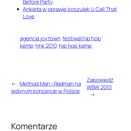
Before Party
Ankieta w sprawie koszulek U Call That
Love
agencja joytown
festiwal hip hop
kemp
hhk 2010
hip hop kemp
Zapowiedź
←
Method Man i Redman na
WBW 2010
jedynym koncercie w Polsce
→
Komentarze