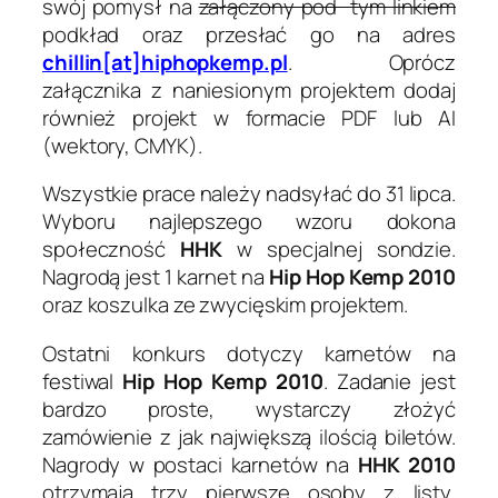
swój pomysł na
załączony pod tym linkiem
podkład oraz przesłać go na adres
chillin[at]hiphopkemp.pl
. Oprócz
załącznika z naniesionym projektem dodaj
również projekt w formacie PDF lub AI
(wektory, CMYK).
Wszystkie prace należy nadsyłać do 31 lipca.
Wyboru najlepszego wzoru dokona
społeczność
HHK
w specjalnej sondzie.
Nagrodą jest 1 karnet na
Hip Hop Kemp 2010
oraz koszulka ze zwycięskim projektem.
Ostatni konkurs dotyczy karnetów na
festiwal
Hip Hop Kemp 2010
. Zadanie jest
bardzo proste, wystarczy złożyć
zamówienie z jak największą ilością biletów.
Nagrody w postaci karnetów na
HHK 2010
otrzymają trzy pierwsze osoby z listy,