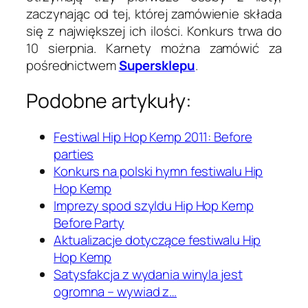
zaczynając od tej, której zamówienie składa
się z największej ich ilości. Konkurs trwa do
10 sierpnia. Karnety można zamówić za
pośrednictwem
Supersklepu
.
Podobne artykuły:
Festiwal Hip Hop Kemp 2011: Before
parties
Konkurs na polski hymn festiwalu Hip
Hop Kemp
Imprezy spod szyldu Hip Hop Kemp
Before Party
Aktualizacje dotyczące festiwalu Hip
Hop Kemp
Satysfakcja z wydania winyla jest
ogromna – wywiad z…