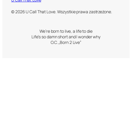
© 2026 U Call That Love. Wszystkie prawa zastrzeżone.
We’re born to live, a life to die
Life’s so damn short and I wonder why
O.C. „Born 2 Live”