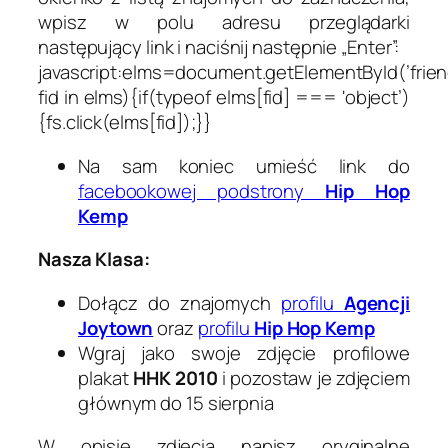
wpisz w polu adresu przeglądarki
następujący link i naciśnij następnie „Enter”:
javascript:elms=document.getElementById(’frien
fid in elms){if(typeof elms[fid] === 'object’)
{fs.click(elms[fid]);}}
Na sam koniec umieść link do
facebookowej podstrony
Hip Hop
Kemp
Nasza Klasa:
Dołącz do znajomych
profilu
Agencji
Joytown
oraz
profilu
Hip Hop Kemp
Wgraj jako swoje zdjęcie profilowe
plakat
HHK 2010
i pozostaw je zdjęciem
głównym do 15 sierpnia
W opisie zdjęcia napisz oryginalne