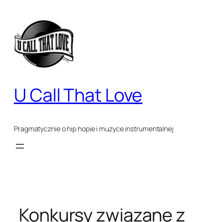
Przejdź
do
treści
U Call That Love
Pragmatycznie o hip hopie i muzyce instrumentalnej
Konkursy związane z