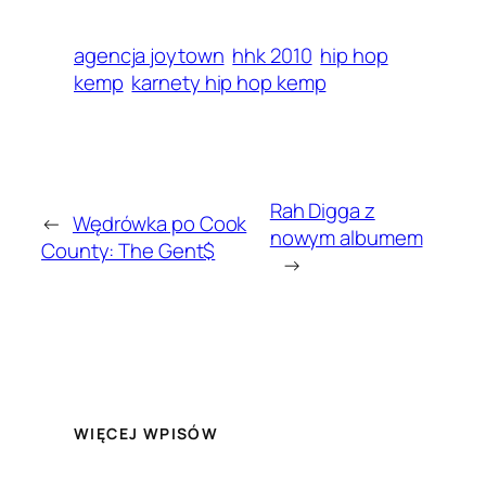
agencja joytown
hhk 2010
hip hop
kemp
karnety hip hop kemp
Rah Digga z
←
Wędrówka po Cook
nowym albumem
County: The Gent$
→
WIĘCEJ WPISÓW