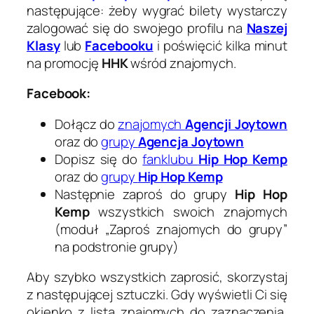
następujące: żeby wygrać bilety wystarczy
zalogować się do swojego profilu na
Naszej
Klasy
lub
Facebooku
i poświęcić kilka minut
na promocję
HHK
wśród znajomych.
Facebook:
Dołącz do
znajomych
Agencji Joytown
oraz do
grupy
Agencja Joytown
Dopisz się do
fanklubu
Hip Hop Kemp
oraz do
grupy
Hip Hop Kemp
Następnie zaproś do grupy
Hip Hop
Kemp
wszystkich swoich znajomych
(moduł „Zaproś znajomych do grupy”
na podstronie grupy)
Aby szybko wszystkich zaprosić, skorzystaj
z następującej sztuczki. Gdy wyświetli Ci się
okienko z listą znajomych do zaznaczenia,