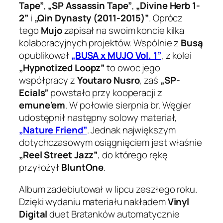
Tape”
,
„SP Assassin Tape”
,
„Divine Herb 1-
2”
i
„Qin Dynasty (2011-2015)”
. Oprócz
tego
Mujo
zapisał na swoim koncie kilka
kolaboracyjnych projektów. Wspólnie z
Busą
opublikował
„BUSA x MUJO Vol. 1”
, z kolei
„Hypnotized Loopz”
to owoc jego
współpracy z
Youtaro Nusro
, zaś
„SP-
Ecials”
powstało przy kooperacji z
emune’em
. W połowie sierpnia br. Węgier
udostępnił następny solowy materiał,
„Nature Friend”
. Jednak największym
dotychczasowym osiągnięciem jest właśnie
„Reel Street Jazz”
, do którego rękę
przyłożył
BluntOne
.
Album zadebiutował w lipcu zeszłego roku.
Dzięki wydaniu materiału nakładem
Vinyl
Digital
duet Bratanków automatycznie