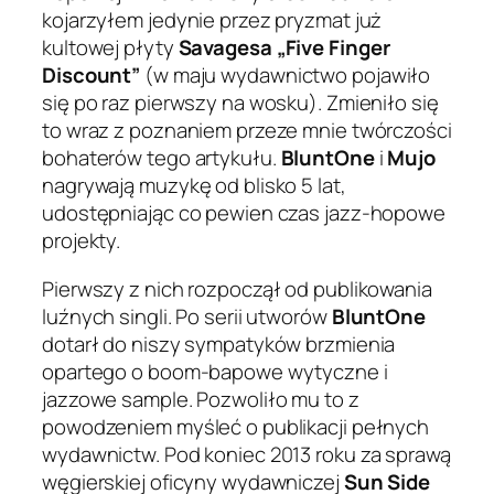
kojarzyłem jedynie przez pryzmat już
kultowej płyty
Savagesa „Five Finger
Discount”
(w maju wydawnictwo pojawiło
się po raz pierwszy na wosku). Zmieniło się
to wraz z poznaniem przeze mnie twórczości
bohaterów tego artykułu.
BluntOne
i
Mujo
nagrywają muzykę od blisko 5 lat,
udostępniając co pewien czas jazz-hopowe
projekty.
Pierwszy z nich rozpoczął od publikowania
luźnych singli. Po serii utworów
BluntOne
dotarł do niszy sympatyków brzmienia
opartego o boom-bapowe wytyczne i
jazzowe sample. Pozwoliło mu to z
powodzeniem myśleć o publikacji pełnych
wydawnictw. Pod koniec 2013 roku za sprawą
węgierskiej oficyny wydawniczej
Sun Side