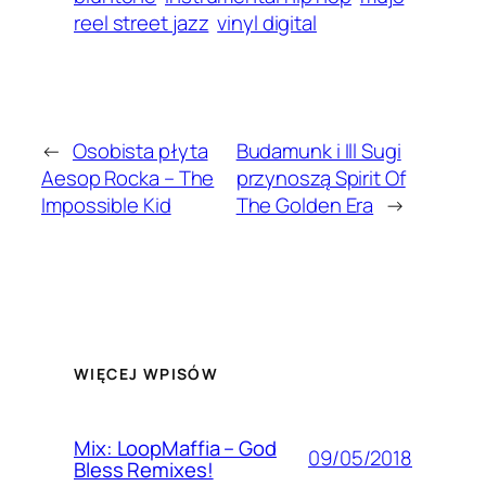
reel street jazz
vinyl digital
←
Osobista płyta
Budamunk i Ill Sugi
Aesop Rocka – The
przynoszą Spirit Of
Impossible Kid
The Golden Era
→
WIĘCEJ WPISÓW
Mix: LoopMaffia – God
09/05/2018
Bless Remixes!