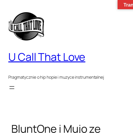
Tran
Przejdź
do
treści
U Call That Love
Pragmatycznie o hip hopie i muzyce instrumentalnej
BluntOne i Mujo ze