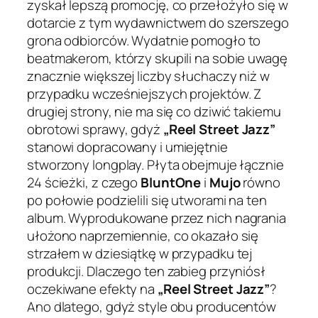
zyskał lepszą promocję, co przełożyło się w
dotarcie z tym wydawnictwem do szerszego
grona odbiorców. Wydatnie pomogło to
beatmakerom, którzy skupili na sobie uwagę
znacznie większej liczby słuchaczy niż w
przypadku wcześniejszych projektów. Z
drugiej strony, nie ma się co dziwić takiemu
obrotowi sprawy, gdyż
„Reel Street Jazz”
stanowi dopracowany i umiejętnie
stworzony longplay. Płyta obejmuje łącznie
24 ścieżki, z czego
BluntOne
i
Mujo
równo
po połowie podzielili się utworami na ten
album. Wyprodukowane przez nich nagrania
ułożono naprzemiennie, co okazało się
strzałem w dziesiątkę w przypadku tej
produkcji. Dlaczego ten zabieg przyniósł
oczekiwane efekty na
„Reel Street Jazz”
?
Ano dlatego, gdyż style obu producentów