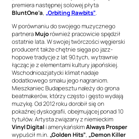
premiera następnej solowej płyta
BluntOne’a
,
„Orbiting Rawbits”
.
W porównaniu do swojego muzycznego
partnera
Mujo
również pracowicie spędził
ostatnie lata. W swojej twórczości węgierski
producent także chętnie sięga po jazz-
hopowe tradycje z lat 90.tych, wytrawnie
łącząc je z elementami kultury japońskiej.
Wschodnioazjatycki klimat nadaje
dodatkowego smaku jego nagraniom.
Mieszkaniec Budapesztu należy do grona
beatmakerów, którzy często i gęsto wydają
muzykę. Od 2012 roku dorobił się on
pokaźnej dyskografii, obejmującej ponad 10
tytułów. Artysta związany z niemieckim
Vinyl Digital
i amerykańskim
Always Prosper
wypuścił m.in.
„Golden Hits”
,
„Demon Killer