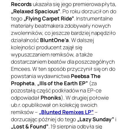
Records
ukazała się jego premierowa płyta,
„Relaxed Spacious”
. Po roku dorzucił on do
tego
„Flying Carpet Ride”
. Instrumentalne
materiały beatmakera zdobywały nowych
zwolenników, co jeszcze bardziej napędziło
działalność
BluntOne’a
. W dalszej
kolejności producent zajął się
wypuszczaniem remiksów, a także
dostarczaniem beatów dla poszczególnych
Emcees. W ten sposób przyczynił się on do
powstania wydawnictwa
Peebsa The
Propheta
,
„Ills of the Earth EP”
(za
pozostałą część podkładów na EP-ce
odpowiadał
Phoniks
). W drugiej połowie
ub.r. opublikował on kolekcję swoich
remiksów –
„Blunted Remixes LP”
–
dorzucając później do tego
„Lazy Sunday”
i
„Lost & Found”
. 19 sierpnia odbyła się