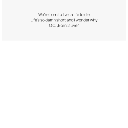
We’re born to live, a life to die
Life’s so damn short and I wonder why
O.C. „Born 2 Live”