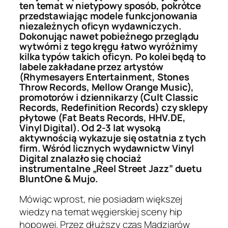
ten temat w nietypowy sposób, pokrótce
przedstawiając modele funkcjonowania
niezależnych oficyn wydawniczych.
Dokonując nawet pobieżnego przeglądu
wytwórni z tego kręgu łatwo wyróżnimy
kilka typów takich oficyn. Po kolei będą to
labele zakładane przez artystów
(Rhymesayers Entertainment, Stones
Throw Records, Mellow Orange Music),
promotorów i dziennikarzy (Cult Classic
Records, Redefinition Records) czy sklepy
płytowe (Fat Beats Records, HHV.DE,
Vinyl Digital). Od 2-3 lat wysoką
aktywnością wykazuje się ostatnia z tych
firm. Wśród licznych wydawnictw Vinyl
Digital znalazło się chociaż
instrumentalne „Reel Street Jazz” duetu
BluntOne & Mujo.
Mówiąc wprost, nie posiadam większej
wiedzy na temat węgierskiej sceny hip
hopowej. Przez dłuższy czas Madziarów