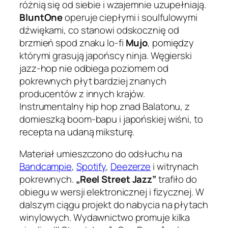
różnią się od siebie i wzajemnie uzupełniają.
BluntOne
operuje ciepłymi i
soulfulowymi
dźwiękami, co stanowi odskocznię od
brzmień spod znaku lo-fi
Mujo
, pomiędzy
którymi grasują japońscy ninja. Węgierski
jazz-hop nie odbiega poziomem od
pokrewnych płyt bardziej znanych
producentów z innych krajów.
Instrumentalny hip hop znad Balatonu, z
domieszką boom-bapu i japońskiej wiśni, to
recepta na udaną miksturę.
Materiał umieszczono do odsłuchu na
Bandcampie
,
Spotify
,
Deezerze
i witrynach
pokrewnych.
„Reel Street Jazz”
trafiło do
obiegu w wersji elektronicznej i fizycznej. W
dalszym ciągu projekt do nabycia na płytach
winylowych. Wydawnictwo promuje kilka