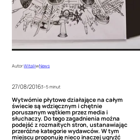
Autor:
Witalij
w
News
27/08/2016
3–5 minut
Wytwórnie płytowe działające na całym
świecie są wdzięcznym i chętnie
poruszanym wątkiem przez media i
słuchaczy. Do tego zagadnienia można
podejść z rozmaitych stron, ustanawiając
przeróżne kategorie wydawców. W tym
miejscu proponuję nieco inaczej ugryźć