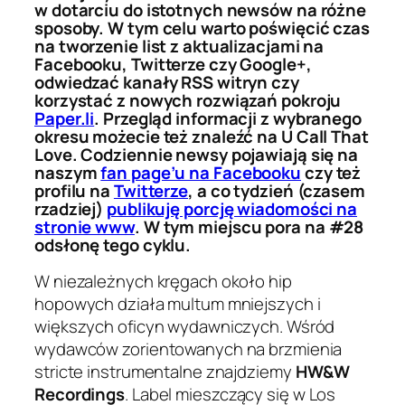
w dotarciu do istotnych newsów na różne
sposoby. W tym celu warto poświęcić czas
na tworzenie list z aktualizacjami na
Facebooku, Twitterze czy Google+,
odwiedzać kanały RSS witryn czy
korzystać z nowych rozwiązań pokroju
Paper.li
. Przegląd informacji z wybranego
okresu możecie też znaleźć na U Call That
Love. Codziennie newsy pojawiają się na
naszym
fan page’u na Facebooku
czy też
profilu na
Twitterze
, a co tydzień (czasem
rzadziej)
publikuję porcję wiadomości na
stronie www
. W tym miejscu pora na #28
odsłonę tego cyklu.
W niezależnych kręgach około hip
hopowych działa multum mniejszych i
większych oficyn wydawniczych. Wśród
wydawców zorientowanych na brzmienia
stricte instrumentalne znajdziemy
HW&W
Recordings
. Label mieszczący się w Los