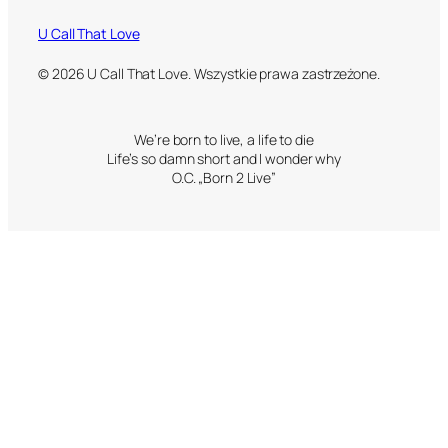
U Call That Love
© 2026 U Call That Love. Wszystkie prawa zastrzeżone.
We’re born to live, a life to die
Life’s so damn short and I wonder why
O.C. „Born 2 Live”