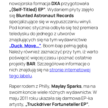
nowojorska formacja
DXA
przygotowała
„(Self-Titled) EP”
. Wydaniem płyty zajęło
się
Blunted Astronaut Records
specjalizujące się w wypuszczaniu winyli.
Pod koniec stycznia odbyła się też premiera
teledysku do jednego z utworów
znajdujących się na tym wydawnictwie
„Duck, Move…”
. Boom bap pełną gębą.
Należy również zaznaczyć przy tym, iż warto
poświęcić więcej czasu i poznać ostatnie
projekty
BAR
. Szczegółowe informacje o
nich znajdują się na
stronie internetowej
tego labelu
.
Raper rodem z Philly,
Maylay Sparks
, ma na
swoim koncie wiele różnych wydawnictw. W
maju 2011 roku ukazała się darmowa EP-ka
artysty,
„Truckdriver Fortuneteller EP”
,