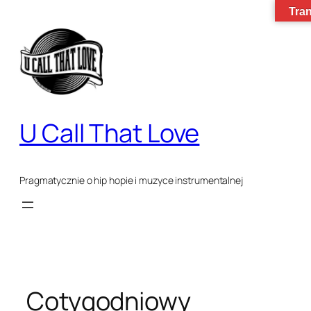
Tran
Przejdź
do
treści
U Call That Love
Pragmatycznie o hip hopie i muzyce instrumentalnej
Cotygodniowy