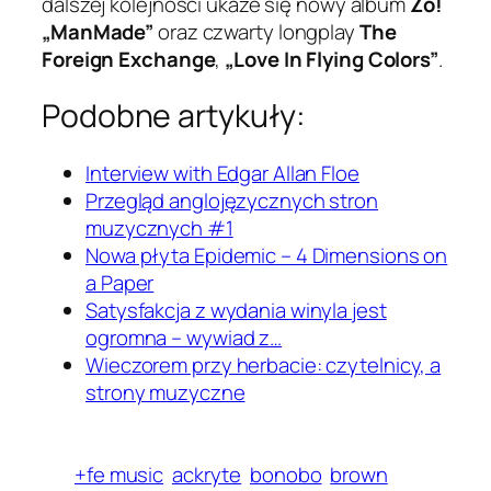
dalszej kolejności ukaże się nowy album
Zo!
„ManMade”
oraz czwarty longplay
The
Foreign Exchange
,
„Love In Flying Colors”
.
Podobne artykuły:
Interview with Edgar Allan Floe
Przegląd anglojęzycznych stron
muzycznych #1
Nowa płyta Epidemic – 4 Dimensions on
a Paper
Satysfakcja z wydania winyla jest
ogromna – wywiad z…
Wieczorem przy herbacie: czytelnicy, a
strony muzyczne
+fe music
ackryte
bonobo
brown