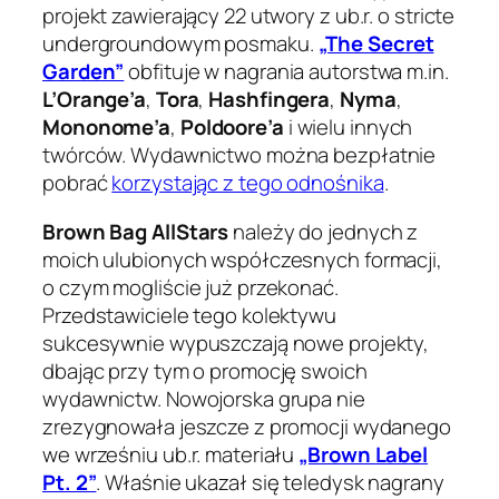
projekt zawierający 22 utwory z ub.r. o stricte
undergroundowym posmaku.
„The Secret
Garden”
obfituje w nagrania autorstwa m.in.
L’Orange’a
,
Tora
,
Hashfingera
,
Nyma
,
Mononome’a
,
Poldoore’a
i wielu innych
twórców. Wydawnictwo można bezpłatnie
pobrać
korzystając z tego odnośnika
.
Brown Bag AllStars
należy do jednych z
moich ulubionych współczesnych formacji,
o czym mogliście już przekonać.
Przedstawiciele tego kolektywu
sukcesywnie wypuszczają nowe projekty,
dbając przy tym o promocję swoich
wydawnictw. Nowojorska grupa nie
zrezygnowała jeszcze z promocji wydanego
we wrześniu ub.r. materiału
„Brown Label
Pt. 2”
. Właśnie ukazał się teledysk nagrany