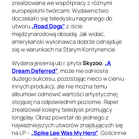
zrealizowana we współpracy z różnymi
europejskimi twórcami. Wydawnictwo
doczekało się teledysku nagranego do
utworu
„Road Dogs”
z iście
międzynarodową obsadą. Jak widać,
amerykański wykonawca dobrze odnajduje
się w warunkach na Starym Kontynencie.
Wydana jesienią ub.r. płyta
Skyzoo
,
„A
Dream Deferred”
, może nie odniosła
dużego sukcesu, pozostając nieco w cieniu
innych produkcji, ale nie można temu
albumowi odmówić wartości artystycznej
stojącej na odpowiednim poziomie. Raper
zrealizował kolejny teledysk promujący
longplay. Obraz powstał do jednego z
najważniejszych utworów znajdujących się
na LP –
„Spike Lee Was My Hero”
. Gościnnie