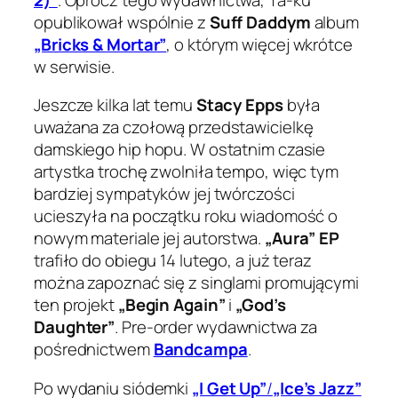
opublikował wspólnie z
Suff Daddym
album
„Bricks & Mortar”
, o którym więcej wkrótce
w serwisie.
Jeszcze kilka lat temu
Stacy Epps
była
uważana za czołową przedstawicielkę
damskiego hip hopu. W ostatnim czasie
artystka trochę zwolniła tempo, więc tym
bardziej sympatyków jej twórczości
ucieszyła na początku roku wiadomość o
nowym materiale jej autorstwa.
„Aura” EP
trafiło do obiegu 14 lutego, a już teraz
można zapoznać się z singlami promującymi
ten projekt
„Begin Again”
i
„God’s
Daughter”
. Pre-order wydawnictwa za
pośrednictwem
Bandcampa
.
Po wydaniu siódemki
„I Get Up”
/
„Ice’s Jazz”