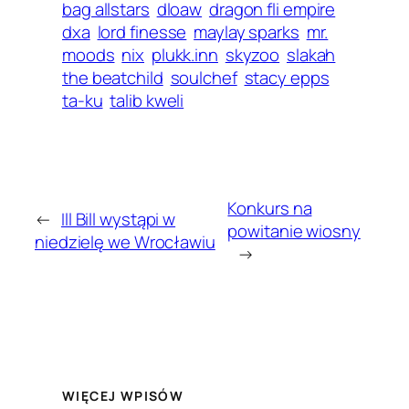
bag allstars
dloaw
dragon fli empire
dxa
lord finesse
maylay sparks
mr.
moods
nix
plukk.inn
skyzoo
slakah
the beatchild
soulchef
stacy epps
ta-ku
talib kweli
Konkurs na
←
Ill Bill wystąpi w
powitanie wiosny
niedzielę we Wrocławiu
→
WIĘCEJ WPISÓW