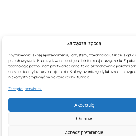
Zarządzaj zgodą
Aby zapewnić jak najlepsze wrażenia, korzystamy z technologii, takich jak pliki 
przechowywania i/lub uzyskiwania dostępu do informacji o urządzeniu. Zgoda 
technologie pozwoli nam przetwarzać dane, takie jak zachowanie podczas prz
unikalne identyfikatory na tej stronie. Brak wyrażenia zgody lub wycofanie zg
niekorzystnie wpłynąć na niektóre cechy i funkcje.
Zarządzaj serwisami
Akceptuję
Odmów
Zobacz preferencje