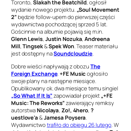
Toronto,
Slakah the Beatchild
, ogłosił
wydanie nowego projektu.
„Soul Movement
2”
będzie follow-upem do pierwszej części
wydawnictwa pochodzącej sprzed 5 lat.
Gościnnie na albumie pojawią się m.in.
Glenn Lewis
,
Justin Nozuka
,
Andreena
Mill
,
Tingsek
&
Spek Won
. Teaser materiału
jest dostępny na
Soundcloudzie
.
Dobre wieści napływają z obozu
The
Foreign Exchange
.
+FE Music
ogłosiło
swoje plany na następne miesiące.
Opublikowany ok. dwa miesiące temu singiel
„So What If It Is”
zapowiadał projekt
„+FE
Music: The Reworks”
zawierający remiksy
autorstwa
Nicolaya
,
Zo!,
4hero
,
?
uestlove’a
&
Jamesa Poysera
.
Wydawnictwo
trafiło do obiegu 26 lutego
. W