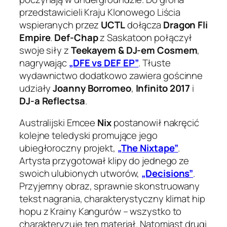
przedstawicieli Kraju Klonowego Liścia
wspieranych przez
UCTL
dołącza
Dragon Fli
Empire
.
Def-Chap
z Saskatoon połączył
swoje siły z
Teekayem & DJ-em Cosmem
,
nagrywając
„DFE vs DEF EP”
. Tłuste
wydawnictwo dodatkowo zawiera gościnne
udziały
Joanny Borromeo
,
Infinito 2017
i
DJ-a Reflectsa
.
Australijski Emcee
Nix
postanowił nakręcić
kolejne teledyski promujące jego
ubiegłoroczny projekt,
„The Nixtape”
.
Artysta przygotował klipy do jednego ze
swoich ulubionych utworów,
„Decisions”
.
Przyjemny obraz, sprawnie skonstruowany
tekst nagrania, charakterystyczny klimat hip
hopu z Krainy Kangurów – wszystko to
charakteryzuje ten materiał. Natomiast drugi