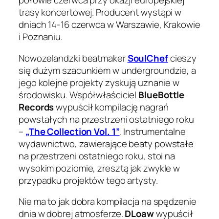
połowie czerwca przy okazji europejskiej
trasy koncertowej. Producent wystąpi w
dniach 14-16 czerwca w Warszawie, Krakowie
i Poznaniu.
Nowozelandzki beatmaker
SoulChef
cieszy
się dużym szacunkiem w undergroundzie, a
jego kolejne projekty zyskują uznanie w
środowisku. Współwłaściciel
BlueBottle
Records
wypuścił kompilację nagrań
powstałych na przestrzeni ostatniego roku
–
„The Collection Vol. 1”
. Instrumentalne
wydawnictwo, zawierające beaty powstałe
na przestrzeni ostatniego roku, stoi na
wysokim poziomie, zresztą jak zwykle w
przypadku projektów tego artysty.
Nie ma to jak dobra kompilacja na spędzenie
dnia w dobrej atmosferze.
DLoaw
wypuścił