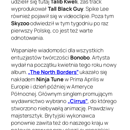
udzielił się tutaj
Talib Kweli
, zaś track
wyprodukował
Tall Black Guy
. Spike Lee
również pojawił się w videoclipie. Poza tym
Skyzoo
odwiedził w tym tygodniu po raz
pierwszy Polskę, co jest też warte
odnotowania.
Wspaniałe wiadomości dla wszystkich
entuzjastów twórczości
Bonobo
. Artysta
wydał na początku kwietnia tego roku nowy
album.
„The North Borders”
ukazało się
nakładem
Ninja Tune
w Prima Aprilis w
Europie i dzień później w Ameryce
Północnej. Głównym singlem promującym
wydawnictwo wybrano
„Cirrus”
, do którego
stworzono niebywałą animację. Prawdziwy
majstersztyk. Brytyjski wykonawca
ponownie zawita też do naszego kraju w