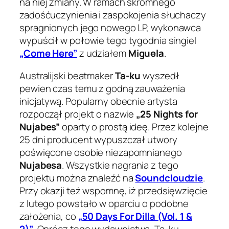
na niej zmiany. W ramach skromnego
zadośćuczynienia i zaspokojenia słuchaczy
spragnionych jego nowego LP, wykonawca
wypuścił w połowie tego tygodnia singiel
„Come Here”
z udziałem
Miguela
.
Australijski beatmaker
Ta-ku
wyszedł
pewien czas temu z godną zauważenia
inicjatywą. Popularny obecnie artysta
rozpoczął projekt o nazwie
„25 Nights for
Nujabes”
oparty o prostą ideę. Przez kolejne
25 dni producent wypuszczał utwory
poświęcone osobie niezapomnianego
Nujabesa
. Wszystkie nagrania z tego
projektu można znaleźć na
Soundcloudzie
.
Przy okazji też wspomnę, iż przedsięwzięcie
z lutego powstało w oparciu o podobne
założenia, co
„50 Days For Dilla (Vol. 1 &
2)”
. Oprócz tego wydawnictwa, Ta-ku