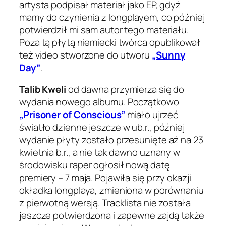
artysta podpisał materiał jako EP, gdyż
mamy do czynienia z longplayem, co później
potwierdził mi sam autor tego materiału.
Poza tą płytą niemiecki twórca opublikował
też video stworzone do utworu
„Sunny
Day”
.
Talib Kweli
od dawna przymierza się do
wydania nowego albumu. Początkowo
„Prisoner of Conscious”
miało ujrzeć
światło dzienne jeszcze w ub.r., później
wydanie płyty zostało przesunięte aż na 23
kwietnia b.r., a nie tak dawno uznany w
środowisku raper ogłosił nową datę
premiery – 7 maja. Pojawiła się przy okazji
okładka longplaya, zmieniona w porównaniu
z pierwotną wersją. Tracklista nie została
jeszcze potwierdzona i zapewne zajdą także