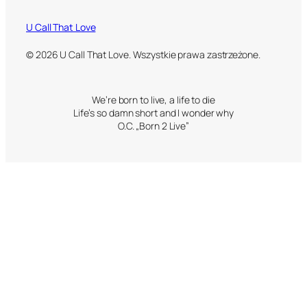
U Call That Love
© 2026 U Call That Love. Wszystkie prawa zastrzeżone.
We’re born to live, a life to die
Life’s so damn short and I wonder why
O.C. „Born 2 Live”