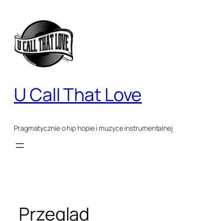
Przejdź
do
treści
U Call That Love
Pragmatycznie o hip hopie i muzyce instrumentalnej
Przegląd