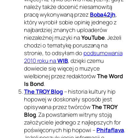
należy także docenić niesamowitą
pracę wykonywaną przez
Boba42jh
,
który wyrobił sobie opinię jednego z
najbardziej znanych uploaderów
niezależnej muzyki na
YouTube
. Jeżeli
chodzi o tematykę poruszaną na
stronie, to odsyłam do
podsumowania
2010 roku na
WIB
, dzięki czemu
dowiecie się więcej o muzyce
wielbionej przez redaktorów
The Word
Is Bond
.
The TROY Blog
– historia kultury hip
hopowej w doskonały sposób jest
opisywana przez twórców
The TROY
Blog
. Za powstaniem witryny stoją
założyciele jednego z najlepszych for
poświęconych hip hopowi –
Phifaflava
.
Jeżeli poszukujecie informacji o