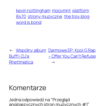
kevin nottingham
moovmnt
platform
8470
strony muzyczne
the troy blog
word is bond
←
Wspólny album
Darmowe EP: Kool G Rap
Buff1 i DJ’a
– Offer You Can’t Refuse
Rhettmatica
→
Komentarze
Jedna odpowiedź na “Przegląd
anglojęzycznych stron muzycznych #1”