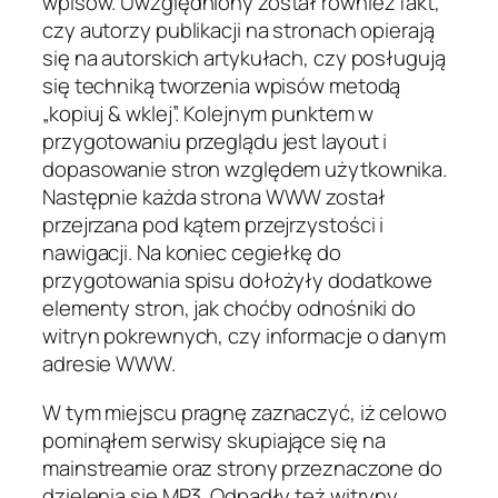
wpisów. Uwzględniony został również fakt,
czy autorzy publikacji na stronach opierają
się na autorskich artykułach, czy posługują
się techniką tworzenia wpisów metodą
„kopiuj & wklej”. Kolejnym punktem w
przygotowaniu przeglądu jest layout i
dopasowanie stron względem użytkownika.
Następnie każda strona WWW został
przejrzana pod kątem przejrzystości i
nawigacji. Na koniec cegiełkę do
przygotowania spisu dołożyły dodatkowe
elementy stron, jak choćby odnośniki do
witryn pokrewnych, czy informacje o danym
adresie WWW.
W tym miejscu pragnę zaznaczyć, iż celowo
pominąłem serwisy skupiające się na
mainstreamie oraz strony przeznaczone do
dzielenia się MP3. Odpadły też witryny