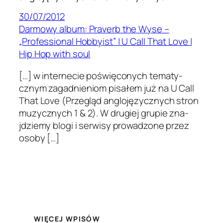
30/07/2012
Darmowy album: Praverb the Wyse –
„Professional Hobbyist” | U Call That Love |
Hip Hop with soul
[…] w internecie poświę­conych tem­aty­
cznym zagad­nieniom pisałem już na U Call
That Love (Przegląd anglo­języ­cznych stron
muzy­cznych 1 & 2). W drugiej grupie zna­
jdziemy blogi i ser­wisy prowad­zone przez
osoby […]
WIĘCEJ WPISÓW