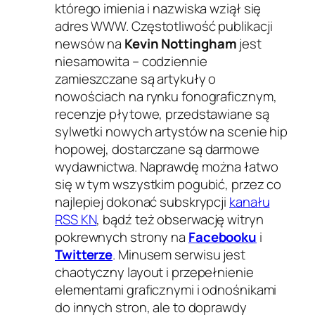
którego imienia i nazwiska wziął się
adres WWW. Częstotliwość publikacji
newsów na
Kevin Nottingham
jest
niesamowita – codziennie
zamieszczane są artykuły o
nowościach na rynku fonograficznym,
recenzje płytowe, przedstawiane są
sylwetki nowych artystów na scenie hip
hopowej, dostarczane są darmowe
wydawnictwa. Naprawdę można łatwo
się w tym wszystkim pogubić, przez co
najlepiej dokonać subskrypcji
kanału
RSS KN
, bądź też obserwację witryn
pokrewnych strony na
Facebooku
i
Twitterze
. Minusem serwisu jest
chaotyczny layout i przepełnienie
elementami graficznymi i odnośnikami
do innych stron, ale to doprawdy