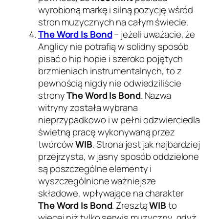
wyrobioną markę i silną pozycję wśród
stron muzycznych na całym świecie.
The Word Is Bond
– jeżeli uważacie, że
Anglicy nie potrafią w solidny sposób
pisać o hip hopie i szeroko pojętych
brzmieniach instrumentalnych, to z
pewnością nigdy nie odwiedziliście
strony
The Word Is Bond
. Nazwa
witryny została wybrana
nieprzypadkowo i w pełni odzwierciedla
świetną pracę wykonywaną przez
twórców
WIB
. Strona jest jak najbardziej
przejrzysta, w jasny sposób oddzielone
są poszczególne elementy i
wyszczególnione ważniejsze
składowe, wpływające na charakter
The Word Is Bond
. Zresztą
WIB
to
więcej niż tylko serwis muzyczny, gdyż