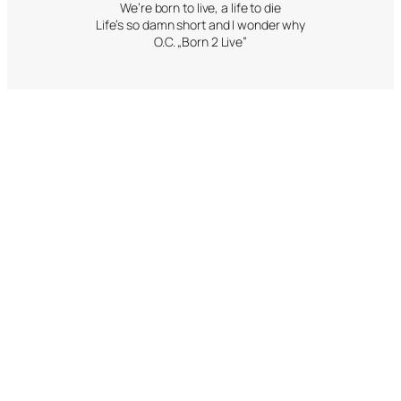
We’re born to live, a life to die
Life’s so damn short and I wonder why
O.C. „Born 2 Live”