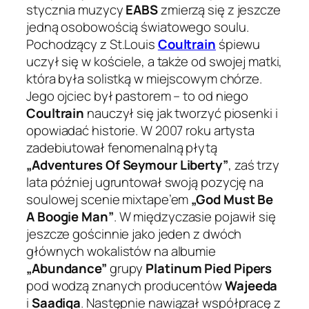
stycznia muzycy
EABS
zmierzą się z jeszcze
jedną osobowością światowego soulu.
Pochodzący z St.Louis
Coultrain
śpiewu
uczył się w kościele, a także od swojej matki,
która była solistką w miejscowym chórze.
Jego ojciec był pastorem – to od niego
Coultrain
nauczył się jak tworzyć piosenki i
opowiadać historie. W 2007 roku artysta
zadebiutował fenomenalną płytą
„Adventures Of Seymour Liberty”
, zaś trzy
lata później ugruntował swoją pozycję na
soulowej scenie mixtape’em
„God Must Be
A Boogie Man”
. W międzyczasie pojawił się
jeszcze gościnnie jako jeden z dwóch
głównych wokalistów na albumie
„Abundance”
grupy
Platinum Pied Pipers
pod wodzą znanych producentów
Wajeeda
i
Saadiqa
. Następnie nawiązał współpracę z