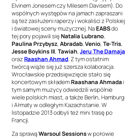
Elvinem Jonesem czy Milesem Davisem). Do
wspólnych występów na jamach zapraszani
są też zasłużeni raperzy i wokaliści z Polskiej
i światowej sceny muzycznej. Na
EABS
do
tej pory pojawili się
Natalia Lubrano
,
Paulina Przybysz
,
Abradab
,
Venio
,
Te-Tris
,
Jesse Boykins III
,
Tawiah
,
Jeru The Damaja
oraz
Raashan Ahmad
. Z tym ostatnim
twórcą wiąże się już szersza kolaboracja.
Wrocławskie przedsięwzięcie stało się
koncertowym składem
Raashana Ahmada
i
tym samym muzycy odwiedzili wspólnie
wiele polskich miast, a także Berlin, Hamburg
i Ałmaty w odległym Kazachstanie. W
listopadzie 2013 odbyli też mini trasę po
Francji.
Za sprawą
Warsoul Sessions
w połowie