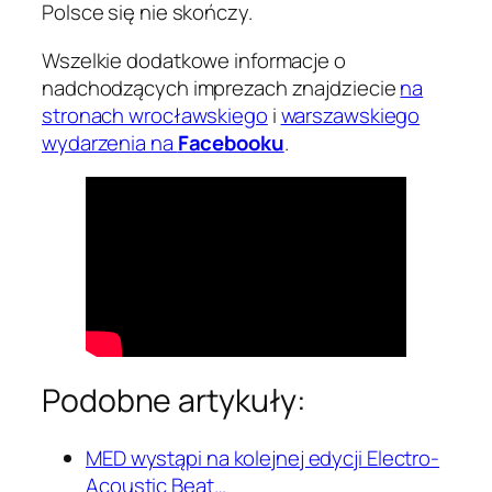
Polsce się nie skończy.
Wszelkie dodatkowe informacje o
nadchodzących imprezach znajdziecie
na
stronach wrocławskiego
i
warszawskiego
wydarzenia na
Facebooku
.
Podobne artykuły:
MED wystąpi na kolejnej edycji Electro-
Acoustic Beat…