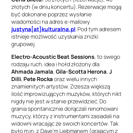
złotych (w dniu koncertu). Rezerwacje mogą
być dokonane poprzez wysłanie
wiadomości na adres e-mailowy
justyna[at]kulturalna.pl
. Pod tym adresem
istnieje możliwość uzyskania zniżki
grupowej.
Electro-Acoustic Beat Sessions
, to swego
rodzaju ruch. idea i hołd złożony dla
Ahmada Jamala
,
Gila-Scotta Herona
,
J
Dilli
,
Pete Rocka
oraz wielu innych
znamienitych artystów. Zrzesza większą
ilość improwizujących muzyków, których nikt
nigdy nie jest w stanie przewidzieć. Do
grania spontanicznie dołączali renomowani
muzycy, którzy z instrumentami zasiadali na
widowni wracając ze swoich koncertów. Tak
było m.in. z Dave’m Liebmanem (grającym z