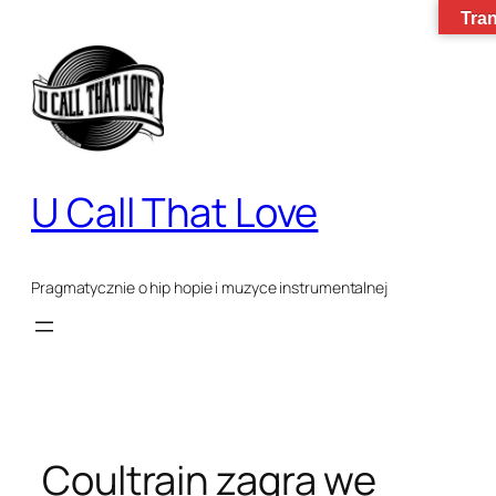
Tran
Przejdź
do
treści
U Call That Love
Pragmatycznie o hip hopie i muzyce instrumentalnej
Coultrain zagra we