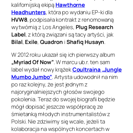
kalifornijską ekipą
Hawthorne
Headhunters
, która po wydaniu EP-ki dla
HVW8
, podpisała kontrakt z renomowaną
wytwórnią z Los Angeles,
Plug Research
Label
, z którą związani są tacy artyści, jak
Bilal
,
Exile
,
Quadron
i
Shafiq Husayn
.
W 2012 roku ukazał się ich pierwszy album
„Myriad Of Now”
. W marcu ub.r. ten sam
label wydał nowy krążek
Coultraina „Jungle
Mumbo Jumbo”
. Artysta udowodnił na nim
po raz kolejny, że jest jednym z
najoryginalniejszych głosów swojego
pokolenia. Teraz do swojej biografii będzie
mógł dopisać jeszcze współpracę ze
śmietanką młodych instrumentalistów z
Polski. Nie zdziwimy się wcale, jeżeli ta
kolaboracja na wspólnych koncertach w