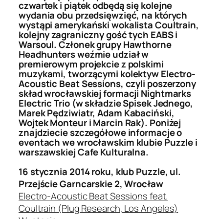
czwartek i piątek odbędą się kolejne
wydania obu przedsięwzięć, na których
wystąpi amerykański wokalista Coultrain,
kolejny zagraniczny gość tych EABS i
Warsoul. Członek grupy Hawthorne
Headhunters weźmie udział w
premierowym projekcie z polskimi
muzykami, tworzącymi kolektyw Electro-
Acoustic Beat Sessions, czyli poszerzony
skład wrocławskiej formacji Nightmarks
Electric Trio (w składzie Spisek Jednego,
Marek Pędziwiatr, Adam Kabaciński,
Wojtek Monteur i Marcin Rak). Poniżej
znajdziecie szczegółowe informacje o
eventach we wrocławskim klubie Puzzle i
warszawskiej Cafe Kulturalna.
16 stycznia 2014 roku, klub Puzzle, ul.
Przejście Garncarskie 2, Wrocław
Electro-Acoustic Beat Sessions feat.
Coultrain (Plug Research, Los Angeles)