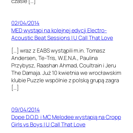
czasie […]
02/04/2014
MED wystąpi na kolejnej edycji Electro-
Acoustic Beat Sessions | U Call That Love
[…] wraz z EABS wystąpili m.in. Tomasz
Andersen, Te-Tris, W.E.N.A., Paulina
Przybysz, Raashan Ahmad, Coultrain i Jeru
The Damaja. Już 10 kwietnia we wrocławskim
klubie Puzzle wspólnie z polską grupą zagra
[…]
09/04/2014
Dope D.O.D. i MC Melodee wystąpią na Cropp
Girls vs Boys | U Call That Love