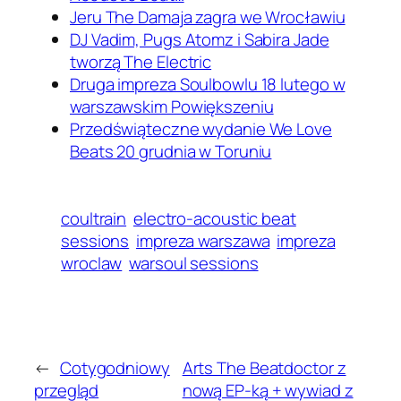
Jeru The Damaja zagra we Wrocławiu
DJ Vadim, Pugs Atomz i Sabira Jade
tworzą The Electric
Druga impreza Soulbowlu 18 lutego w
warszawskim Powiększeniu
Przedświąteczne wydanie We Love
Beats 20 grudnia w Toruniu
coultrain
electro-acoustic beat
sessions
impreza warszawa
impreza
wroclaw
warsoul sessions
←
Cotygodniowy
Arts The Beatdoctor z
przegląd
nową EP-ką + wywiad z