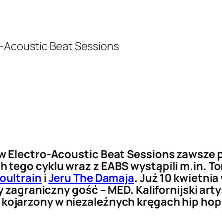
w Electro-Acoustic Beat Sessions zawsze p
tego cyklu wraz z EABS wystąpili m.in. To
oultrain
i
Jeru The Damaja
. Już 10 kwietni
y zagraniczny gość – MED. Kalifornijski ar
e kojarzony w niezależnych kręgach hip h