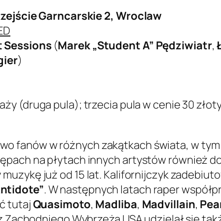
Przejście Garncarskie 2, Wroclaw
MED
t Sessions
(
Marek „Student A” Pędziwiatr
,
gier
)
ży (druga pula); trzecia pula w cenie 30 złot
o fanów w różnych zakątkach świata, w tym
tępach na płytach innych artystów również d
muzykę już od 15 lat. Kalifornijczyk zadebiu
ntidote”
. W następnych latach raper współ
ć tutaj
Quasimoto
,
Madliba
,
Madvillain
,
Pea
ca z Zachodniego Wybrzeża USA udzielał się ta