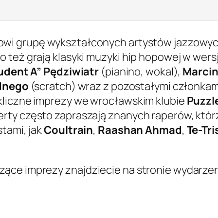
wi grupę wykształconych artystów jazzowych
o też grają klasyki muzyki hip hopowej w we
udent A” Pędziwiatr
(pianino, wokal),
Marcin
dnego
(scratch) wraz z pozostałymi członkami
kliczne imprezy we wrocławskim klubie
Puzzl
ty często zapraszają znanych raperów, którzy
stami, jak
Coultrain
,
Raashan Ahmad
,
Te-Tri
ące imprezy znajdziecie na stronie wydarze