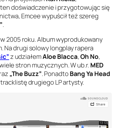
 ten doświadczenie i przygotowując się
nictwa, Emcee wypuścił też szereg
”
.
e w 2005 roku. Album wyprodukowany
 Na drugi solowy longplay rapera
ic”
z udziałem
Aloe Blacca
,
Oh No
,
 wiele stron muzycznych. W ub.r.
MED
raz
„The Buzz”
. Ponadto
Bang Ya Head
tracklistę drugiego LP artysty.