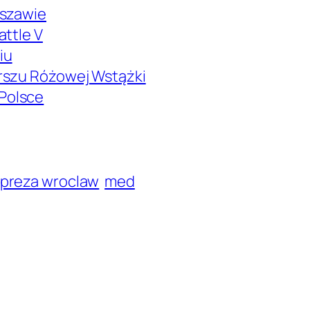
rszawie
attle V
iu
rszu Różowej Wstążki
Polsce
preza wroclaw
med