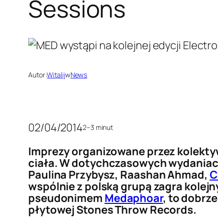
Sessions
Autor:
Witalij
w
News
02/04/2014
2–3 minut
Imprezy organizowane przez kolekty
ciała. W dotychczasowych wydaniach 
Paulina Przybysz, Raashan Ahmad,
C
wspólnie z polską grupą zagra kolejn
pseudonimem
Medaphoar
, to dobrz
płytowej Stones Throw Records.