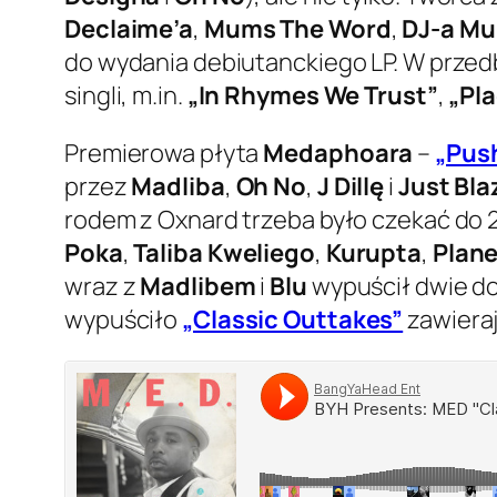
Declaime’a
,
Mums The Word
,
DJ-a Mu
do wydania debiutanckiego LP. W prze
singli, m.in.
„In Rhymes We Trust”
,
„Pla
Premierowa płyta
Medaphoara
–
„Pus
przez
Madliba
,
Oh No
,
J Dillę
i
Just Bla
rodem z Oxnard trzeba było czekać do
Poka
,
Taliba Kweliego
,
Kurupta
,
Plane
wraz z
Madlibem
i
Blu
wypuścił dwie do
wypuściło
„Classic Outtakes”
zawieraj