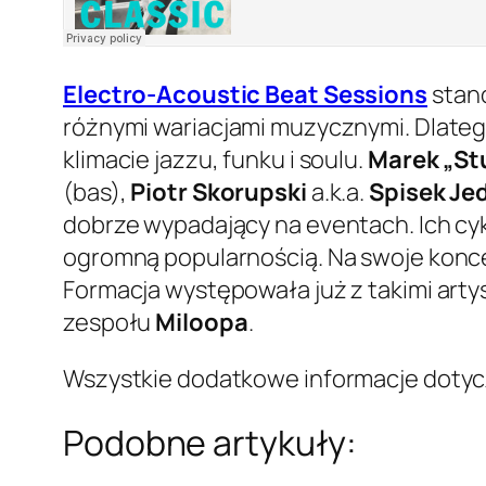
Electro-Acoustic Beat Sessions
stano
różnymi wariacjami muzycznymi. Dlateg
klimacie jazzu, funku i soulu.
Marek „St
(bas),
Piotr Skorupski
a.k.a.
Spisek Je
dobrze wypadający na eventach. Ich cy
ogromną popularnością. Na swoje koncer
Formacja występowała już z takimi arty
zespołu
Miloopa
.
Wszystkie dodatkowe informacje dotycz
Podobne artykuły: