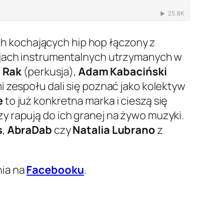
 kochających hip hop łączony z
rsjach instrumentalnych utrzymanych w
 Rak
(perkusja),
Adam Kabaciński
 zespołu dali się poznać jako kolektyw
e
to już konkretna marka i cieszą się
 rapują do ich granej na żywo muzyki.
s
,
AbraDab
czy
Natalia Lubrano
z
nia na
Facebooku
.