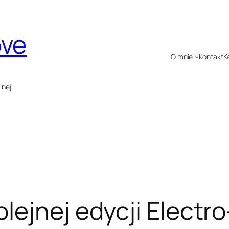
ove
O mnie
Kontakt
K
lnej
lejnej edycji Electr