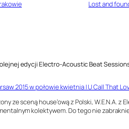
Krakowie
Lost and found
lejnej edycji Electro-Acoustic Beat Session
aw 2015 w połowie kwietnia | U Call That Lo
ony ze sceną house’ową z Polski, W.E.N.A. z E
mentalnym kolektywem. Do tego nie zabraknie