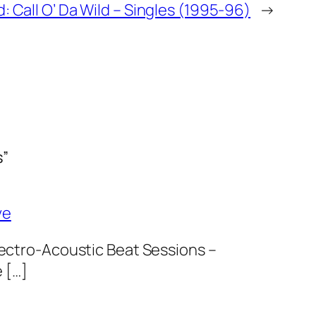
: Call O’ Da Wild – Singles (1995-96)
→
s”
ve
lectro-Acoustic Beat Sessions –
 […]