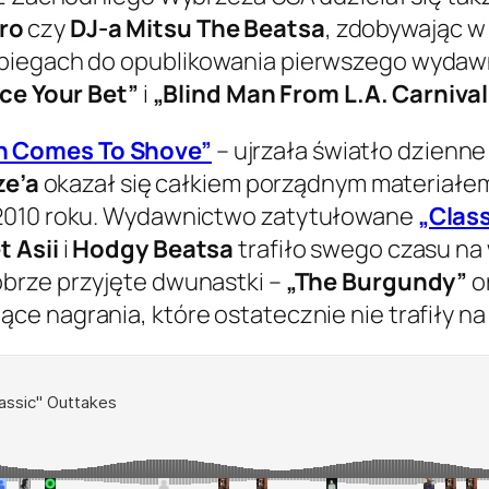
ro
czy
DJ-a Mitsu The Beatsa
, zdobywając w
dbiegach do opublikowania pierwszego wydaw
ce Your Bet”
i
„Blind Man From L.A. Carnival
h Comes To Shove”
– ujrzała światło dzienn
ze’a
okazał się całkiem porządnym materiałem.
 2010 roku. Wydawnictwo zatytułowane
„Class
t Asii
i
Hodgy Beatsa
trafiło swego czasu na
brze przyjęte dwunastki –
„The Burgundy”
o
ące nagrania, które ostatecznie nie trafiły na 