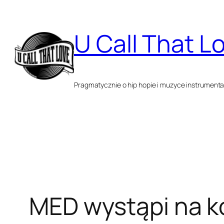
Przejdź
do
U Call That L
treści
Pragmatycznie o hip hopie i muzyce instrumenta
MED wystąpi na ko