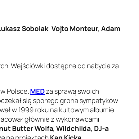
Łukasz Sobolak
,
Vojto Monteur
,
Adam
ych. Wejściówki dostępne do nabycia za
 w Polsce.
MED
za sprawą swoich
oczekał się sporego grona sympatyków
tował w 1999 roku na kultowym albumie
pracował głównie z wykonawcami
nut Butter Wolfa
,
Wildchilda
,
DJ-a
kże na projektach
Kan Kicka
,