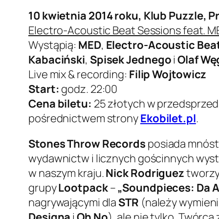
10 kwietnia 2014 roku, Klub Puzzle, 
Electro-Acoustic Beat Sessions feat. 
Wystąpią:
MED
,
Electro-Acoustic Bea
Kabaciński
,
Spisek Jednego
i
Olaf Wę
Live mix & recording:
Filip Wojtowicz
Start:
godz. 22:00
Cena biletu:
25 złotych w przedsprzeda
pośrednictwem strony
Ekobilet.pl
.
Stones Throw Records
posiada mnóstw
wydawnictw i licznych gościnnych wys
w naszym kraju.
Nick Rodriguez
tworzy 
grupy
Lootpack
–
„Soundpieces: Da A
nagrywającymi dla
STR
(należy wymieni
Designa
i
Oh No
), ale nie tylko. Twór