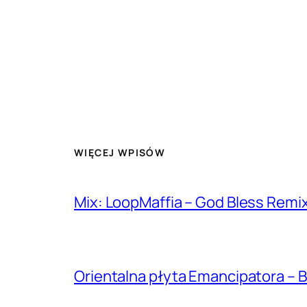
WIĘCEJ WPISÓW
Mix: LoopMaffia – God Bless Remi
Orientalna płyta Emancipatora – B