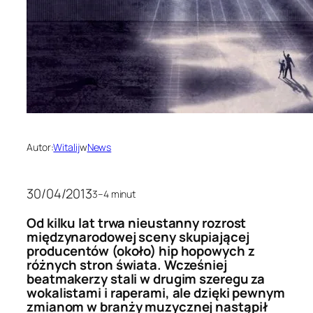
Autor:
Witalij
w
News
30/04/2013
3–4 minut
Od kilku lat trwa nieustanny rozrost
międzynarodowej sceny skupiającej
producentów (około) hip hopowych z
różnych stron świata. Wcześniej
beatmakerzy stali w drugim szeregu za
wokalistami i raperami, ale dzięki pewnym
zmianom w branży muzycznej nastąpił