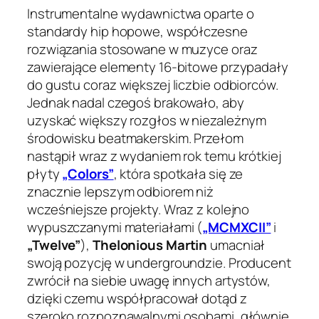
Instrumentalne wydawnictwa oparte o
standardy hip hopowe, współczesne
rozwiązania stosowane w muzyce oraz
zawierające elementy 16-bitowe przypadały
do gustu coraz większej liczbie odbiorców.
Jednak nadal czegoś brakowało, aby
uzyskać większy rozgłos w niezależnym
środowisku beatmakerskim. Przełom
nastąpił wraz z wydaniem rok temu krótkiej
płyty
„Colors”
, która spotkała się ze
znacznie lepszym odbiorem niż
wcześniejsze projekty. Wraz z kolejno
wypuszczanymi materiałami (
„MCMXCII”
i
„Twelve”
),
Thelonious Martin
umacniał
swoją pozycję w undergroundzie. Producent
zwrócił na siebie uwagę innych artystów,
dzięki czemu współpracował dotąd z
szeroko rozpoznawalnymi osobami, głównie