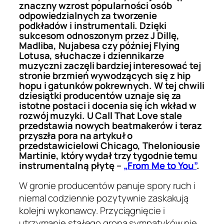
znaczny wzrost popularności osób
odpowiedzialnych za tworzenie
podkładów i instrumentali. Dzięki
sukcesom odnoszonym przez J Dillę,
Madliba, Nujabesa czy później Flying
Lotusa, słuchacze i dziennikarze
muzyczni zaczęli bardziej interesować tej
stronie brzmień wywodzących się z hip
hopu i gatunków pokrewnych. W tej chwili
dziesiątki producentów uznaje się za
istotne postaci i docenia się ich wkład w
rozwój muzyki. U Call That Love stale
przedstawia nowych beatmakerów i teraz
przyszła pora na artykuł o
przedstawicielowi Chicago, Theloniousie
Martinie, który wydał trzy tygodnie temu
instrumentalną płytę –
„From Me to You”
.
W gronie producentów panuje spory ruch i
niemal codziennie pozytywnie zaskakują
kolejni wykonawcy. Przyciągnięcie i
utrzymanie stałego grona sympatyków nie