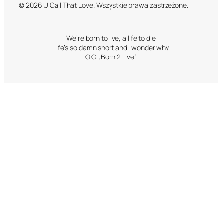
© 2026 U Call That Love. Wszystkie prawa zastrzeżone.
We’re born to live, a life to die
Life’s so damn short and I wonder why
O.C. „Born 2 Live”