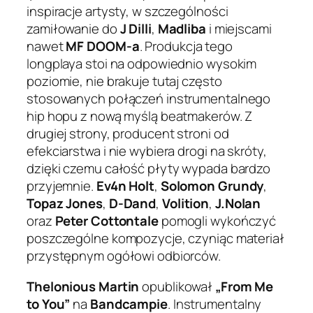
inspiracje artysty, w szczególności
zamiłowanie do
J Dilli
,
Madliba
i miejscami
nawet
MF DOOM-a
. Produkcja tego
longplaya stoi na odpowiednio wysokim
poziomie, nie brakuje tutaj często
stosowanych połączeń instrumentalnego
hip hopu z nową myślą beatmakerów. Z
drugiej strony, producent stroni od
efekciarstwa i nie wybiera drogi na skróty,
dzięki czemu całość płyty wypada bardzo
przyjemnie.
Ev4n Holt
,
Solomon Grundy
,
Topaz Jones
,
D-Dand
,
Volition
,
J.Nolan
oraz
Peter Cottontale
pomogli wykończyć
poszczególne kompozycje, czyniąc materiał
przystępnym ogółowi odbiorców.
Thelonious Martin
opublikował
„From Me
to You”
na
Bandcampie
. Instrumentalny