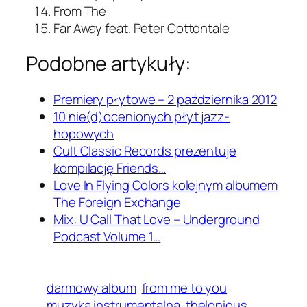
From The
Far Away feat. Peter Cottontale
Podobne artykuły:
Premiery płytowe – 2 października 2012
10 nie(d)ocenionych płyt jazz-
hopowych
Cult Classic Records prezentuje
kompilację Friends…
Love In Flying Colors kolejnym albumem
The Foreign Exchange
Mix: U Call That Love – Underground
Podcast Volume 1…
darmowy album
from me to you
muzyka instrumentalna
thelonious