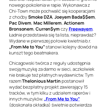
nowego pokolenia w rapie. Wykonawca z
Chi-Town może pochwalić się kooperacjami
z choćby
Smoke DZA
,
Joeyem Bada$$em
,
Pac Divem
,
Mac Millerem
,
Actionem
Bronsonem
,
Curren$ym
czy
Freewayem
.
Ładnie przedstawia się ta lista, nieprawdaż?
Wydane w pierwszej połowie kwietnia b.r.
„From Me to You”
stanowi kolejny dowód na
kunszt tego beatmakera.
Chicagowski twórca z reguły udostępnia
swoją muzykę za darmo w sieci, aczkolwiek
nie brakuje też płatnych wydawnictw. Tym
razem
Thelonious Martin
postanowił
wydać bezpłatny projekt zawierający 15
tracków, w tym kilku z udziałem raperów i
innych muzyków.
„From Me to You”
(doskonała okładka) świetnie potwierdza