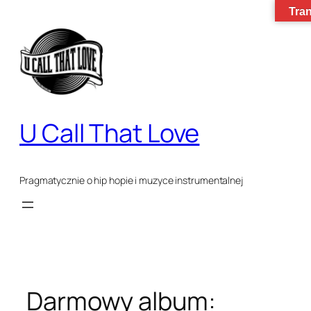
Tran
Przejdź
do
treści
U Call That Love
Pragmatycznie o hip hopie i muzyce instrumentalnej
Darmowy album: