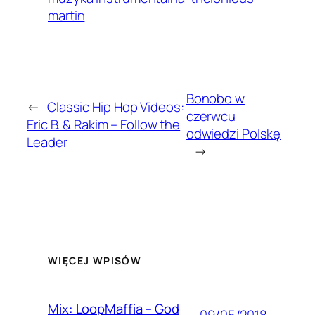
martin
Bonobo w
←
Classic Hip Hop Videos:
czerwcu
Eric B. & Rakim – Follow the
odwiedzi Polskę
Leader
→
WIĘCEJ WPISÓW
Mix: LoopMaffia – God