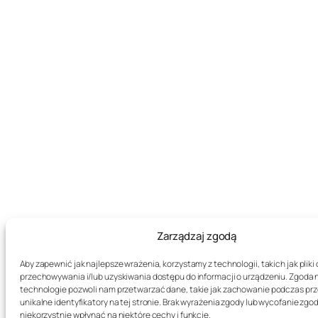
Zarządzaj zgodą
Aby zapewnić jak najlepsze wrażenia, korzystamy z technologii, takich jak pliki 
przechowywania i/lub uzyskiwania dostępu do informacji o urządzeniu. Zgoda 
technologie pozwoli nam przetwarzać dane, takie jak zachowanie podczas prz
unikalne identyfikatory na tej stronie. Brak wyrażenia zgody lub wycofanie zg
niekorzystnie wpłynąć na niektóre cechy i funkcje.