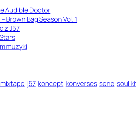
e Audible Doctor
– Brown Bag Season Vol. 1
d z J57
Stars
ym muzyki
mixtape
j57
koncept
konverses
sene
soul k