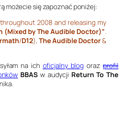
órą możecie się zapoznać poniżej:
e throughout 2008 and releasing my
n (Mixed by The Audible Doctor)”
.
ermath
/
D12
),
The Audible Doctor
&
syłam na ich
oficjalny blog
oraz
profil
łonków
BBAS
w audycji
Return To The
nika.