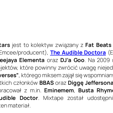
tars
jest to kolektyw związany z
Fat Beats
Emcee/producent),
The Audible Doctora
(E
eejaya Elementa
oraz
DJ’a Goo
. Na 2009 
rojektów, które powinny zwrócić uwagę nieje
verses”
, którego miksem zajął się wspomnia
stkich członków
BBAS
oraz
Diggę Jefferson
pracował z m.in.
Eminemem
,
Busta Rhym
udible Doctor
. Mixtape został udostępn
ten materiał.