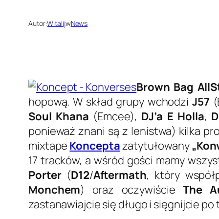
Autor:
Witalij
w
News
Brown Bag AllS
hopową. W skład grupy wchodzi
J57
(
Soul Khana
(Emcee),
DJ’a E Holla
,
D
ponieważ znani są z lenistwa) kilka p
mixtape
Koncepta
zatytułowany
„Kon
17 tracków, a wśród gości mamy wszy
Porter
(
D12
/
Aftermath
, który współ
Monchem
) oraz oczywiście
The A
zastanawiajcie się długo i sięgnijcie po 