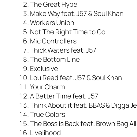
The Great Hype
Make Way feat. J57 & Soul Khan
Workers Union
Not The Right Time to Go
Mic Controllers
Thick Waters feat. J57
The Bottom Line
Exclusive
Lou Reed feat. J57 & Soul Khan
Your Charm
A Better Time feat. J57
Think About it feat. BBAS & Digga J
True Colors
The Boss is Back feat. Brown Bag Al
Livelihood