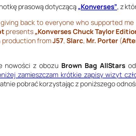
ą notkę prasową dotyczącą
„Konverses”
, z kt
th giving back to everyone who supported m
pt
presents
„Konverses Chuck Taylor Editio
h production from
J57
,
Slarc
,
Mr. Porter
(
Aft
ce nowości z obozu
Brown Bag AllStars
od
oniżej zamieszczam krótkie zapisy wizyt cz
atnie pobrać korzystając z poniższego odnoś