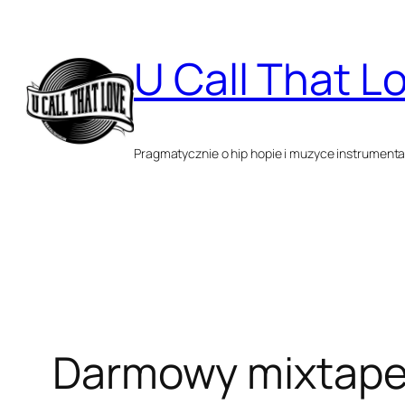
Przejdź
do
U Call That L
treści
Pragmatycznie o hip hopie i muzyce instrumenta
Darmowy mixtape: