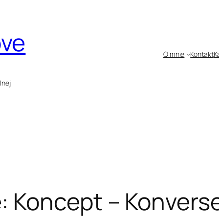
ove
O mnie
Kontakt
K
lnej
 Koncept – Konvers