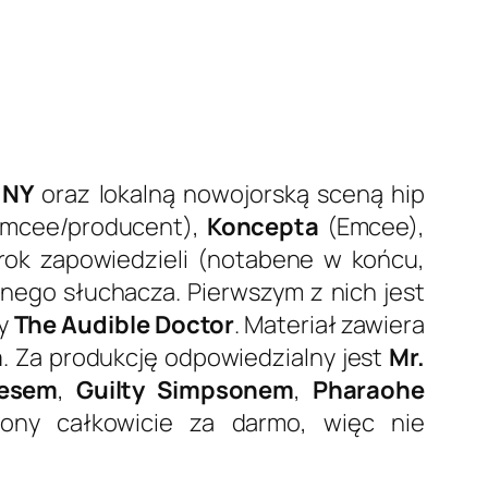
 NY
oraz lokalną nowojorską sceną hip
mcee/producent),
Koncepta
(Emcee),
rok zapowiedzieli (notabene w końcu,
dnego słuchacza. Pierwszym z nich jest
ny
The Audible Doctor
. Materiał zawiera
a
. Za produkcję odpowiedzialny jest
Mr.
esem
,
Guilty Simpsonem
,
Pharaohe
iony całkowicie za darmo, więc nie