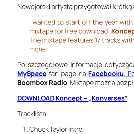
Nowojorski artysta przygotował krótk
I wanted to start off the year wi
mixtape for free download!
Konce
The mixtape features 17 tracks wit
more…
Po szczegółowe informacje dotyczą
MySpace
fan page na
Facebooku
. P
Boombox Radio
. Mixtape można bezpł
DOWNLOAD Koncept – „Konverses”
Tracklista
Chuck Taylor Intro