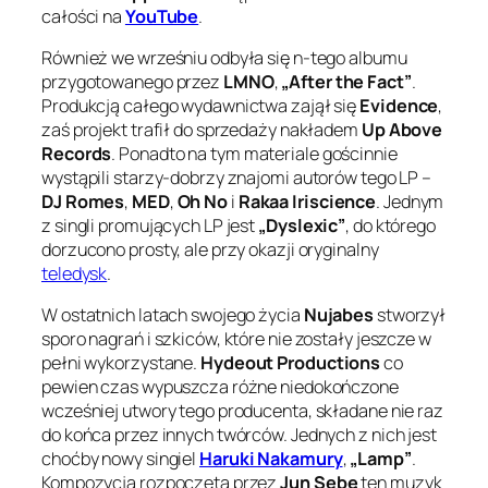
całości na
YouTube
.
Również we wrześniu odbyła się n-tego albumu
przygotowanego przez
LMNO
,
„After the Fact”
.
Produkcją całego wydawnictwa zajął się
Evidence
,
zaś projekt trafił do sprzedaży nakładem
Up Above
Records
. Ponadto na tym materiale gościnnie
wystąpili starzy-dobrzy znajomi autorów tego LP –
DJ Romes
,
MED
,
Oh No
i
Rakaa Iriscience
. Jednym
z singli promujących LP jest
„Dyslexic”
, do którego
dorzucono prosty, ale przy okazji oryginalny
teledysk
.
W ostatnich latach swojego życia
Nujabes
stworzył
sporo nagrań i szkiców, które nie zostały jeszcze w
pełni wykorzystane.
Hydeout Productions
co
pewien czas wypuszcza różne niedokończone
wcześniej utwory tego producenta, składane nie raz
do końca przez innych twórców. Jednych z nich jest
choćby nowy singiel
Haruki Nakamury
,
„Lamp”
.
Kompozycja rozpoczęta przez
Jun Sebę
ten muzyk