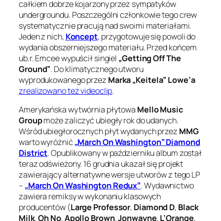
całkiem dobrze kojarzony przez sympatyków
undergroundu. Poszczególni członkowie tego crew
systematycznie pracują nad swoimi materiałami.
Jeden z nich,
Koncept
, przygotowuje się powoli do
wydania obszerniejszego materiału. Przed końcem
ub.r. Emcee wypuścił singiel
„Getting Off The
Ground”
. Do klimatycznego utworu
wyprodukowanego przez
Marka „Keitela” Lowe’a
zrealizowano też videoclip
.
Amerykańska wytwórnia płytowa
Mello Music
Group
może zaliczyć ubiegły rok do udanych.
Wśród ubiegłorocznych płyt wydanych przez
MMG
warto wyróżnić
„March On Washington” Diamond
District
. Opublikowany w październiku album został
teraz odświeżony. 16 grudnia ukazał się projekt
zawierający alternatywne wersje utworów z tego LP
–
„March On Washington Redux”
. Wydawnictwo
zawiera remiksy w wykonaniu klasowych
producentów (
Large Professor
,
Diamond D
,
Black
Milk
,
Oh No
,
Apollo Brown
,
Jonwayne
,
L’Orange
,