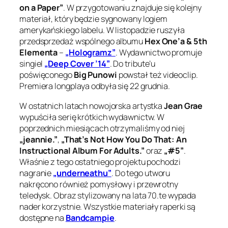
on a Paper”
. W przygotowaniu znajduje się kolejny
materiał, który będzie sygnowany logiem
amerykańskiego labelu. W listopadzie ruszyła
przedsprzedaż wspólnego albumu
Hex One’a & 5th
Elementa
–
„Hologramz”
. Wydawnictwo promuje
singiel
„Deep Cover ’14”
. Do tribute’u
poświęconego
Big Punowi
powstał też videoclip.
Premiera longplaya odbyła się 22 grudnia.
W ostatnich latach nowojorska artystka
Jean Grae
wypuściła serię krótkich wydawnictw. W
poprzednich miesiącach otrzymaliśmy od niej
„jeannie.”
,
„That’s Not How You Do That: An
Instructional Album For Adults.”
oraz
„#5”
.
Właśnie z tego ostatniego projektu pochodzi
nagranie
„underneathu”
. Do tego utworu
nakręcono również pomysłowy i przewrotny
teledysk. Obraz stylizowany na lata 70.te wypada
nader korzystnie. Wszystkie materiały raperki są
dostępne na
Bandcampie
.