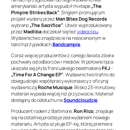
amerykański artysta wypuścił mixtape
„The
Pimpire Strikes Back”
. Singlem promującym
projekt wydany przez
Man Bites Dog Records
wybrano
„The Sacrifice”
. Utwór wyprodukowany
przez
Madliba
doczekał się też
videoclipu
.
Wydawnictwo znajdziecie na nieocenionym w
takich przypadkach
Bandcampie
.
Coraz więcej producentów z całego świata zbiera
pochwały od odbiorców i mediów. W połowie lipca
ukazała się płyta francuskiego beatmakera
FKJ
–
„Time For A Change EP”
. Wydawnictwo trafiło do
obiegu dzięki współpracy wykonawcy z oficyną
wydawniczą
Roche Musique
. Blisko 23-minutowy
materiał wypada więcej niż przyzwoicie. Materiał
dostępny do odsłuchu na
Soundcloudzie
.
Producent rodem z Baltimore,
Ron Rico
, znajduje
się na ostatniej prostej przed wydaniem nowego
materiału. Artysta szykuje EP-kę, której premiera