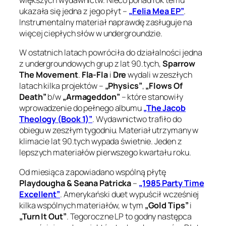
większych wydawnictw. Nieco ponad rok temu
ukazała się jedna z jego płyt –
„Felia Mea EP”
.
Instrumentalny materiał naprawdę zasługuje na
więcej ciepłych słów w undergroundzie.
W ostatnich latach powróciła do działalności jedna
z undergroundowych grup z lat 90.tych,
Sparrow
The Movement
.
Fla-Fla
i
Dre
wydali w zeszłych
latach kilka projektów –
„Physics”
,
„Flows Of
Death”
b/w
„Armageddon”
– które stanowiły
wprowadzenie do pełnego albumu
„The Jacob
Theology (Book 1)”
. Wydawnictwo trafiło do
obiegu w zeszłym tygodniu. Materiał utrzymany w
klimacie lat 90.tych wypada świetnie. Jeden z
lepszych materiałów pierwszego kwartału roku.
Od miesiąca zapowiadano wspólną płytę
Playdougha & Seana Patricka
–
„1985 Party Time
Excellent”
. Amerykański duet wypuścił wcześniej
kilka wspólnych materiałów, w tym
„Gold Tips”
i
„Turn It Out”
. Tegoroczne LP to godny następca