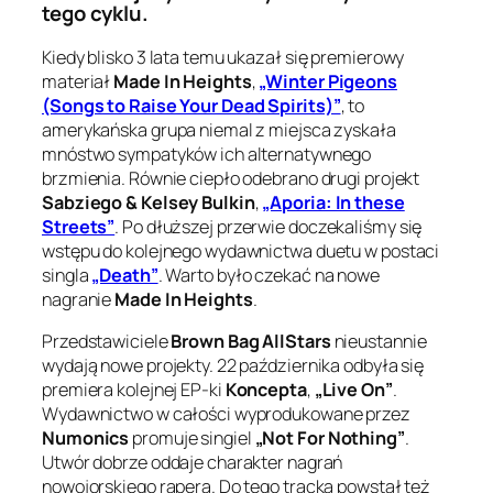
tego cyklu.
Kiedy blisko 3 lata temu ukazał się premierowy
materiał
Made In Heights
,
„Winter Pigeons
(Songs to Raise Your Dead Spirits)”
, to
amerykańska grupa niemal z miejsca zyskała
mnóstwo sympatyków ich alternatywnego
brzmienia. Równie ciepło odebrano drugi projekt
Sabziego & Kelsey Bulkin
,
„Aporia: In these
Streets”
. Po dłuższej przerwie doczekaliśmy się
wstępu do kolejnego wydawnictwa duetu w postaci
singla
„Death”
. Warto było czekać na nowe
nagranie
Made In Heights
.
Przedstawiciele
Brown Bag AllStars
nieustannie
wydają nowe projekty. 22 października odbyła się
premiera kolejnej EP-ki
Koncepta
,
„Live On”
.
Wydawnictwo w całości wyprodukowane przez
Numonics
promuje singiel
„Not For Nothing”
.
Utwór dobrze oddaje charakter nagrań
nowojorskiego rapera. Do tego tracka powstał też