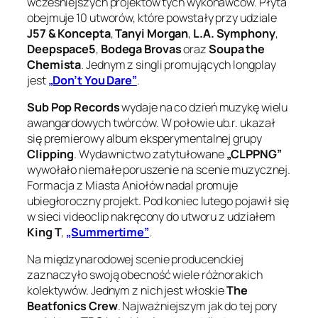
wcześniejszych projektów tych wykonawców. Płyta
obejmuje 10 utworów, które powstały przy udziale
J57 & Koncepta
,
Tanyi Morgan
,
L.A. Symphony
,
Deepspace5
,
Bodega Brovas
oraz
Soupa the
Chemista
. Jednym z singli promujących longplay
jest
„Don’t You Dare”
.
Sub Pop Records
wydaje na co dzień muzykę wielu
awangardowych twórców. W połowie ub.r. ukazał
się premierowy album eksperymentalnej grupy
Clipping
. Wydawnictwo zatytułowane
„CLPPNG”
wywołało niemałe poruszenie na scenie muzycznej.
Formacja z Miasta Aniołów nadal promuje
ubiegłoroczny projekt. Pod koniec lutego pojawił się
w sieci videoclip nakręcony do utworu z udziałem
King T
,
„Summertime”
.
Na międzynarodowej scenie producenckiej
zaznaczyło swoją obecność wiele różnorakich
kolektywów. Jednym z nich jest włoskie
The
Beatfonics Crew
. Najważniejszym jak do tej pory