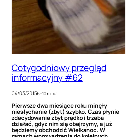
Cotygodniowy przegląd
informacyjny #62
04/03/2015
6–10 minut
Pierwsze dwa miesiące roku minęły
niesłychanie (zbyt) szybko. Czas płynie
zdecydowanie zbyt prędko i trzeba
działać, gdyż nim się obejrzymy, a już
będziemy obchodzić Wielkanoc. W
ramach wprowadzenia do kolejnych