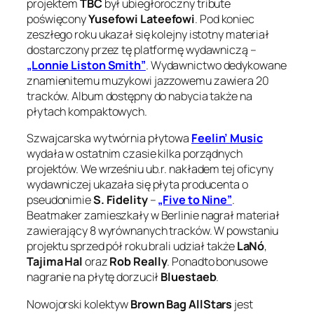
projektem
TBC
był ubiegłoroczny tribute
poświęcony
Yusefowi Lateefowi
. Pod koniec
zeszłego roku ukazał się kolejny istotny materiał
dostarczony przez tę platformę wydawniczą –
„Lonnie Liston Smith”
. Wydawnictwo dedykowane
znamienitemu muzykowi jazzowemu zawiera 20
tracków. Album dostępny do nabycia także na
płytach kompaktowych.
Szwajcarska wytwórnia płytowa
Feelin’ Music
wydała w ostatnim czasie kilka porządnych
projektów. We wrześniu ub.r. nakładem tej oficyny
wydawniczej ukazała się płyta producenta o
pseudonimie
S. Fidelity
–
„Five to Nine”
.
Beatmaker zamieszkały w Berlinie nagrał materiał
zawierający 8 wyrównanych tracków. W powstaniu
projektu sprzed pół roku brali udział także
LaNó
,
Tajima Hal
oraz
Rob Really
. Ponadto bonusowe
nagranie na płytę dorzucił
Bluestaeb
.
Nowojorski kolektyw
Brown Bag AllStars
jest