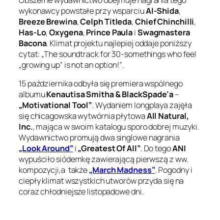
Obszerne wydawnictwo obejmuje nagrania tego
wykonawcy powstałe przy wsparciu
Al-Shida
,
Breeze Brewina
,
Celph Titleda
,
Chief Chinchilli
,
Has-Lo
,
Oxygena
,
Prince Paula
i
Swagmastera
Bacona
. Klimat projektu najlepiej oddaje poniższy
cytat:
„The soundtrack for 30-somethings who feel
„growing up” is not an option!”
.
15 października odbyła się premiera wspólnego
albumu
Kenautisa Smitha & BlackSpade’a
–
„Motivational Tool”
. Wydaniem longplaya zajęła
się chicagowska wytwórnia płytowa
All Natural,
Inc.
, mająca w swoim katalogu sporo dobrej muzyki.
Wydawnictwo promują dwa singlowe nagrania
„Look Around”
i
„Greatest Of All”
. Do tego
ANI
wypuściło siódemkę zawierającą pierwszą z ww.
kompozycji,a także
„March Madness”
. Pogodny i
ciepły klimat wszystkich utworów przyda się na
coraz chłodniejsze listopadowe dni.