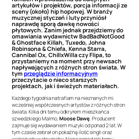
artykułów i projektów, porcja informacji ze
sceny (około) hip hopowej. W branży
muzycznej styczeń i luty przyniósł
naprawdę sporą dawkę nowości
płytowych. Zanim jednak przejdziemy do
omawiania wydawnictw BadBadNotGood
& Ghostface Killah, Tuxedo, Johna
Robinsona & Chiefa, Kenna Starra,
Cannibal Ox, ChillxWilla czy Flipa, to
przystaniemy na moment przy newsach
napływających z różnych stron świata. W
tym
przeglądzie informacyjnym
przeczytacie o nieco starszych
projektach, jak i świeżych materiałach.
Każdego tygodnia natrafiam na nieznanych mi
wcześniej współczesnych artystów z różnych stron
świata. Kilka dni temu odkryłem mieszkańca
szwedzkiego Malmo,
Moose Dawę
. Producent
zajmuje się wydawaniem muzyki od ponad 2 lat. W
tym czasie zebrał on pokaźną ilość singli oraz