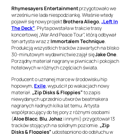
Rhymesayers Entertainment
przygotowało we
wrześniu nie lada niespodziankę. Właśnie wtedy
pojawił się nowy projekt
Brothera Aliego
,
„Left In
The Deck”
. Płyta powstała w trakcie trasy
koncertowej „War And Peace Tour”, którą odbywał
ten artysta wraz z
Immortalem Technique
.
Produkcją wszystkich tracków zawartych na blisko
30-minutowym wydawnictwie zajął się
Jake One
.
Porządny materiał nagrany w piwnicach i pokojach
hotelowych w różnych częściach świata.
Producent o uznanej marce w środowisku hip
hopowym,
Exile
, wypuścił po wakacjach nowy
materiał.
„Zip Disks & Floppies”
to zapis
niewydanych uprzednio utworów beatmakera
nagranych ładnych kilka lat temu. Artysta
współpracujący do tej pory z różnymi osobami
(
Aloe Blacc
,
Blu
,
Johaz
i innymi) przygotował 13
tracków stojących na solidnym poziomie.
„Zip
Disks & Floppies”
udostępniono do odsłuchu w