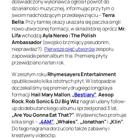
doświadczony wykonawca ogłosił powrót do
działalności muzycznej, informując przy tym o
swoim nadchodzącym przedsięwzięciu –
Terra
Bella
. Przy tamtej okazji ukazała się paczka singli
nowo utworzonej formacji, w skład której oprócz
Mr.
Lifa
wchodzą
Ayla Nereo
i
The Polish
Ambassador
(swojsko brzmiący pseudonim,
nieprawdaż?).
Pierwsze pięć utworów
zespołu
zapowiada pełen album tria. Premierę płyty
przewidziano na ten rok.
W zeszłym roku
Rhymesayers Entertainment
opublikowało kilka istotnych płyt. W listopadzie
doczekaliśmy się premiery drugiego longplaya
formacji
Hail Mary Mallon
,
„Bestiary”
.
Aesop
Rock
,
Rob Sonic & DJ Big Wiz
nagrali udany follow-
up do debiutanckiego albumu sprzed ponad 3 lat,
„Are You Gonna Eat That?”
. Wydawnictwo promuje
kilka singli –
„4AM”
,
„Whales”
,
„Jonathan”
i
„Klin”
.
Do tego nagrania dorzucono także zabawny i
kreatywny videoclip.