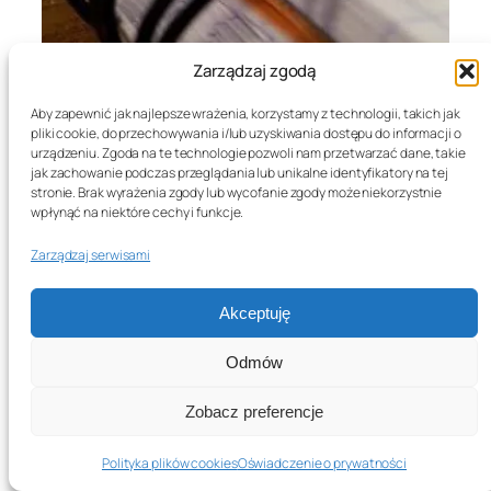
Zarządzaj zgodą
Aby zapewnić jak najlepsze wrażenia, korzystamy z technologii, takich jak
pliki cookie, do przechowywania i/lub uzyskiwania dostępu do informacji o
urządzeniu. Zgoda na te technologie pozwoli nam przetwarzać dane, takie
jak zachowanie podczas przeglądania lub unikalne identyfikatory na tej
stronie. Brak wyrażenia zgody lub wycofanie zgody może niekorzystnie
wpłynąć na niektóre cechy i funkcje.
Zarządzaj serwisami
Akceptuję
Cotygodniowy przegląd
informacyjny #38
Odmów
Zobacz preferencje
10/09/2013
6–9 minut
O większym ruchu w branży muzycznej
Polityka plików cookies
Oświadczenie o prywatności
niż w poprzednich dwóch miesiącach nie