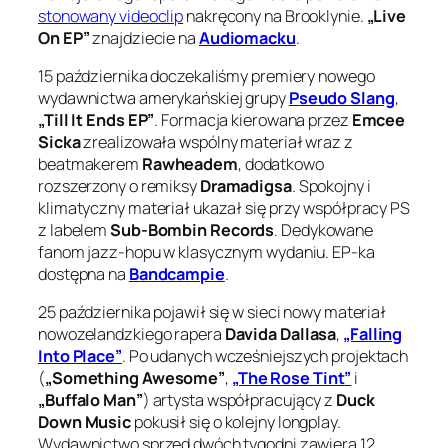
stonowany videoclip
nakręcony na Brooklynie.
„Live
On EP”
znajdziecie na
Audiomacku
.
15 października doczekaliśmy premiery nowego
wydawnictwa amerykańskiej grupy
Pseudo Slang
,
„Till It Ends EP”
. Formacja kierowana przez
Emcee
Sicka
zrealizowała wspólny materiał wraz z
beatmakerem
Rawheadem
, dodatkowo
rozszerzony o remiksy
Dramadigsa
. Spokojny i
klimatyczny materiał ukazał się przy współpracy PS
z labelem
Sub-Bombin Records
. Dedykowane
fanom jazz-hopu w klasycznym wydaniu. EP-ka
dostępna na
Bandcampie
.
25 października pojawił się w sieci nowy materiał
nowozelandzkiego rapera
Davida Dallasa
,
„Falling
Into Place”
. Po udanych wcześniejszych projektach
(
„Something Awesome”
,
„The Rose Tint”
i
„Buffalo Man”
) artysta współpracujący z
Duck
Down Music
pokusił się o kolejny longplay.
Wydawnictwo sprzed dwóch tygodni zawiera 12