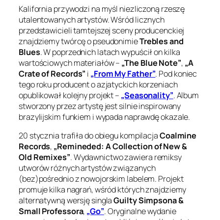
Kalifornia przywodzi na myśl niezliczoną rzeszę
utalentowanych artystów. Wśród licznych
przedstawicieli tamtejszej sceny producenckiej
znajdziemy twórcę o pseudonimie
Trebles and
Blues
. W poprzednich latach wypuścił on kilka
wartościowych materiałów –
„The Blue Note”
,
„A
Crate of Records”
i
„From My Father”
. Pod koniec
tego roku producent o azjatyckich korzeniach
opublikował kolejny projekt –
„Seasonality”
. Album
stworzony przez artystę jest silnie inspirowany
brazylijskim funkiem i wypada naprawdę okazale.
20 stycznia trafiła do obiegu kompilacja
Coalmine
Records
,
„Remineded: A Collection of New &
Old Remixes”
. Wydawnictwo zawiera remiksy
utworów różnych artystów związanych
(bez)pośrednio z nowojorskim labelem. Projekt
promuje kilka nagrań, wśród których znajdziemy
alternatywną wersję singla
Guilty Simpsona &
Small Professora
,
„Go”
. Oryginalne wydanie