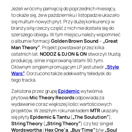
Jeżeli wrócimy pamięcią do poprzednich miesięcy,
to okaże się, że w październiku i listopadzie ukazało
się multum nowych płyt. Przy dużej konkurencji w
branży siłą rzeczy część z nich nie dostała się do
szerszego obiegu. W tym miejscu należy wspomnieć
o albumie formacji
Golden Brown Sound
–
„Great
Man Theory”
. Projekt powstawał przez kilka
ostatnich lat.
NODOZ & DJ ON & ON
stworzyli tłustą
produkcję, silnie inspirowaną latami 90.tymi.
Głównym singlem promującym LP jest utwór
„Style
Wars”
. Dorzucono także adekwatny teledysk do
tego tracka.
Założona przez grupę
Epidemic
wytwórnia
płytowa
Mic Theory Records
odpowiada za
wydawanie coraz większej ilości wartościowych
projektów. W zeszłym roku nakładem
MTR
ukazały
się płyty
Epidemic & Tantu
(
„The Soulution”
),
String Theory
(
„String Theory”
) czy tez singiel
Wordswortha
i
Hex One’a
,
„Buy Time”
b/w
„Soul