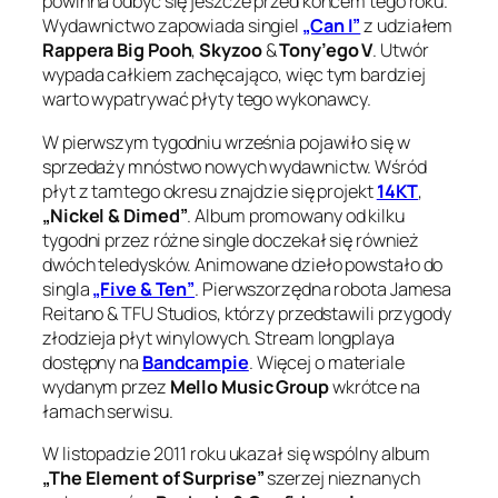
powinna odbyć się jeszcze przed końcem tego roku.
Wydawnictwo zapowiada singiel
„Can I”
z udziałem
Rappera Big Pooh
,
Skyzoo
&
Tony’ego V
. Utwór
wypada całkiem zachęcająco, więc tym bardziej
warto wypatrywać płyty tego wykonawcy.
W pierwszym tygodniu września pojawiło się w
sprzedaży mnóstwo nowych wydawnictw. Wśród
płyt z tamtego okresu znajdzie się projekt
14KT
,
„Nickel & Dimed”
. Album promowany od kilku
tygodni przez różne single doczekał się również
dwóch teledysków. Animowane dzieło powstało do
singla
„Five & Ten”
. Pierwszorzędna robota Jamesa
Reitano & TFU Studios, którzy przedstawili przygody
złodzieja płyt winylowych. Stream longplaya
dostępny na
Bandcampie
. Więcej o materiale
wydanym przez
Mello Music Group
wkrótce na
łamach serwisu.
W listopadzie 2011 roku ukazał się wspólny album
„The Element of Surprise”
szerzej nieznanych