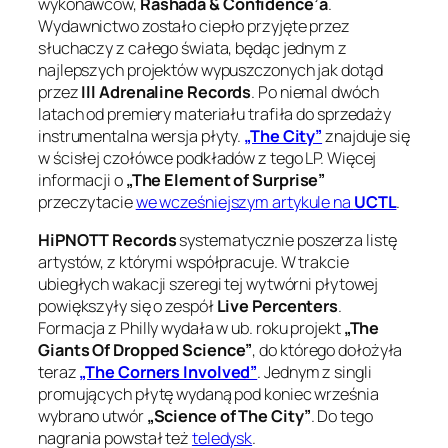
wykonawców,
Rashada & Confidence’a
.
Wydawnictwo zostało ciepło przyjęte przez
słuchaczy z całego świata, będąc jednym z
najlepszych projektów wypuszczonych jak dotąd
przez
Ill Adrenaline Records
. Po niemal dwóch
latach od premiery materiału trafiła do sprzedaży
instrumentalna wersja płyty.
„The City”
znajduje się
w ścisłej czołówce podkładów z tego LP. Więcej
informacji o
„The Element of Surprise”
przeczytacie
we wcześniejszym artykule na
UCTL
.
HiPNOTT Records
systematycznie poszerza listę
artystów, z którymi współpracuje. W trakcie
ubiegłych wakacji szeregi tej wytwórni płytowej
powiększyły się o zespół
Live Percenters
.
Formacja z Philly wydała w ub. roku projekt
„The
Giants Of Dropped Science”
, do którego dołożyła
teraz
„The Corners Involved”
. Jednym z singli
promujących płytę wydaną pod koniec września
wybrano utwór
„Science of The City”
. Do tego
nagrania powstał też
teledysk
.