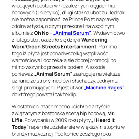
wiodących postaci w niezależnych kręgach hip
hopowych (i nie tylko), drugi stał na uboczu. Jednak
nie można zapominać, że Prince Po to naprawdę
zdolny artysta, o czym przekonał na wspólnym
albumie z
Oh No
–
„Animal Serum”
. Wydawnictwo
z lutego ub.r. ukazało się dzięki
Wandering
Worx
/
Green Streets Entertainment
. Pomimo
tego iż płyta jest ponad wszelką wątpliwość
wartościowa i doczekała się dobrej promocji, to
mimo wszystko przeszła bokiem. A szkoda,
ponieważ
„Animal Serum”
zasługuje na większe
uznanie ze strony mediów i słuchaczy. Jednym z
singli promujących LP jest utwór
„Machine Rages”
,
do którego powstał także klip.
W ostatnich latach mocno ucichło o artyście
związanym z bostońską sceną hip hopową,
Mr.
Lifie
. Po wydaniu w 2009 roku płyty
„I Heard It
Today”
raper nie udzielał się w większym stopniu w
branży muzycznej. Pod koniec zeszłego roku