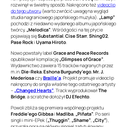
rozwinął w świetny sposób. Nakręcono też
videoclip
do tego utworu
(warto zwrócić uwagę na wygląd
studia nagraniowego japońskiego muzyka).
„Lamp”
pochodzi z niedawno wydanego albumu japońskiego
twórcy,
„Melodica”
. Wśród gości na tej płycie
pojawiają się
Substantial
,
Cise Starr
,
Shing02
,
Pase Rock
i
Uyama Hiroto
.
Nowo powstały label
Grace and Peace Records
opublikował kompilację
„Glimpses of Grace”
.
Wydawnictwo zawiera 15 tracków nagranych przez
m.in.
Die-Reka
,
Eshona Burgundy’ego
,
Mr. J.
Mederiosa
czy
Braille’a
. Projekt promuje videoclip
nakręcony do singla właśnie tego ostatniego artysty
–
„Changed Hearts”
. Track wyprodukował
The
Bridge
, a scratche dołożył
DJ Efechto
.
Powoli zbliża się premiera wspólnego projektu
Freddie’ego Gibbsa
i
Madliba
,
„Piñata”
. Po serii
singli i mini-EPek (
„Thuggin”
,
„Shame”
,
„City”
),
przyszła pora na główny singiel zatytułowany