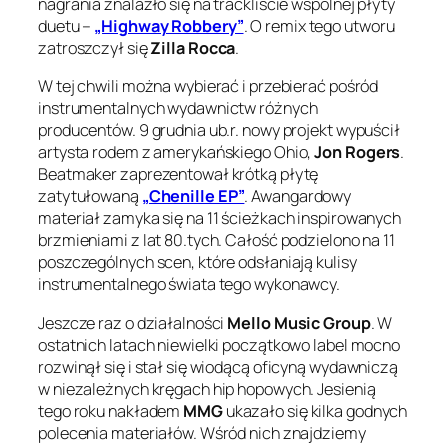
nagrania znalazło się na trackliście wspólnej płyty
duetu –
„Highway Robbery”
. O remix tego utworu
zatroszczył się
Zilla Rocca
.
W tej chwili można wybierać i przebierać pośród
instrumentalnych wydawnictw różnych
producentów. 9 grudnia ub.r. nowy projekt wypuścił
artysta rodem z amerykańskiego Ohio,
Jon Rogers
.
Beatmaker zaprezentował krótką płytę
zatytułowaną
„Chenille EP”
. Awangardowy
materiał zamyka się na 11 ścieżkach inspirowanych
brzmieniami z lat 80.tych. Całość podzielono na 11
poszczególnych scen, które odsłaniają kulisy
instrumentalnego świata tego wykonawcy.
Jeszcze raz o działalności
Mello Music Group
. W
ostatnich latach niewielki początkowo label mocno
rozwinął się i stał się wiodącą oficyną wydawniczą
w niezależnych kręgach hip hopowych. Jesienią
tego roku nakładem
MMG
ukazało się kilka godnych
polecenia materiałów. Wśród nich znajdziemy