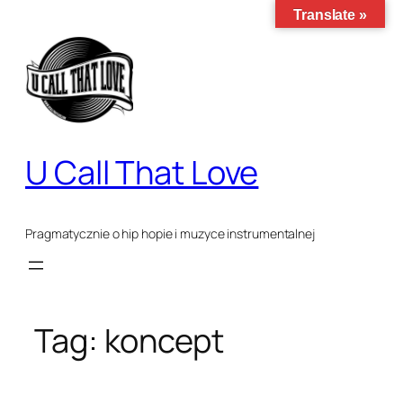
Przejdź
Translate »
do
treści
U Call That Love
Pragmatycznie o hip hopie i muzyce instrumentalnej
Tag:
koncept