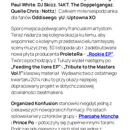
Paul White
,
DJ Skizz
,
14KT
,
The Doppelgangaz
,
Quelle Chris
i
Nottz
). Całkiem miłe niespodzianka
dla fanów
Oddiseego
,
yU
i
Uptowna XO
.
Sporo miejsca poświęcamy francuskim artystom.
Teraz nadarza się kolejna okazja ku temu, aby
wspomnieć o kolejnym przedstawicielu tamtejszej
sceny muzycznej. 30 listopada ub.r. zadebiutowała
nowa płyta producenta
ProleteRa
–
„Rookie EP”
.
Twórca pochodzący z Tuluzy wydał następny po
„Feeding the lions EP”
i
„Tribute to the Masters
Vol.1”
klasowy materiał. Wydawnictwo z ostatniego
kwartału 2014 roku to przy okazji najlepiej
dopracowany projekt w dotychczasowej
działalności beatmakera.
Organized Konfusion
stanowiło niegdyś jedną z
ciekawszych nowojorskich formacji. Po latach
solowe kariery członków grupy –
Pharoahe Moncha
i
Prince Po
– potoczyły się zupełnie innymi torami.
Podczas gdy pierwszy z nich stał się jedną z