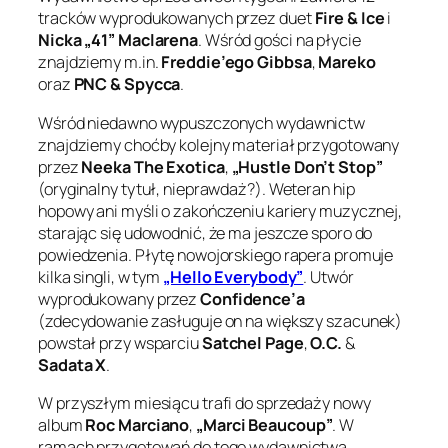
tracków wyprodukowanych przez duet
Fire & Ice
i
Nicka „41” Maclarena
. Wśród gości na płycie
znajdziemy m.in.
Freddie’ego Gibbsa
,
Mareko
oraz
PNC & Spycca
.
Wśród niedawno wypuszczonych wydawnictw
znajdziemy choćby kolejny materiał przygotowany
przez
Neeka The Exotica
,
„Hustle Don’t Stop”
(oryginalny tytuł, nieprawdaż?). Weteran hip
hopowy ani myśli o zakończeniu kariery muzycznej,
starając się udowodnić, że ma jeszcze sporo do
powiedzenia. Płytę nowojorskiego rapera promuje
kilka singli, w tym
„Hello Everybody”
. Utwór
wyprodukowany przez
Confidence’a
(zdecydowanie zasługuje on na większy szacunek)
powstał przy wsparciu
Satchel Page
,
O.C.
&
Sadata X
.
W przyszłym miesiącu trafi do sprzedaży nowy
album
Roc Marciano
,
„Marci Beaucoup”
. W
ramach przygotowań do tego wydawnictwa