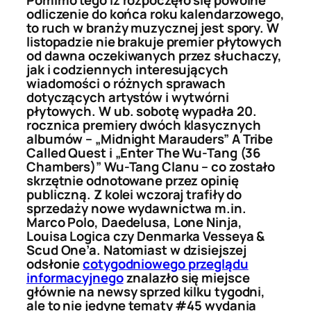
Pomimo tego iż rozpoczęło się powolne
odliczenie do końca roku kalendarzowego,
to ruch w branży muzycznej jest spory. W
listopadzie nie brakuje premier płytowych
od dawna oczekiwanych przez słuchaczy,
jak i codziennych interesujących
wiadomości o różnych sprawach
dotyczących artystów i wytwórni
płytowych. W ub. sobotę wypadła 20.
rocznica premiery dwóch klasycznych
albumów – „Midnight Marauders” A Tribe
Called Quest i „Enter The Wu-Tang (36
Chambers)” Wu-Tang Clanu – co zostało
skrzętnie odnotowane przez opinię
publiczną. Z kolei wczoraj trafiły do
sprzedaży nowe wydawnictwa m.in.
Marco Polo, Daedelusa, Lone Ninja,
Louisa Logica czy Denmarka Vesseya &
Scud One’a. Natomiast w dzisiejszej
odsłonie
cotygodniowego przeglądu
informacyjnego
znalazło się miejsce
głównie na newsy sprzed kilku tygodni,
ale to nie jedyne tematy #45 wydania