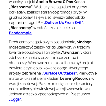
wspólny projekt
Apollo Browna & Ras Kassa
–
„Blasphemy”
. W dalszym ciągu duet artystów
dokłada wszelkich starań do promocji płyty. W
grudniu pojawił się w sieci świeży teledysk do
nagrania z tego LP –
„Deliver Us From Evil”
.
„Blasphemy”
w całości znajdziecie na
Bandcampie
.
Producent o zagadkowym pseudonimie,
Mndsgn
,
może zaliczyć zeszły rok do udanych. W trzecim
kwartale opublikował on płytę
„Yawn Zen”
, która
zdobyła uznanie w oczach recenzentów i
słuchaczy. Wprowadzeniem do albumu był projekt
zawierający niepublikowane dotąd utwory tego
artysty, zebrane na
„Surface Outtakes”
. Pierwotnie
materiał ukazał się nakładem
Leaving Records
w
wersji kasetowej. Po kilku miesiącach od premiery
doczekaliśmy się winylowej wersji wydawnictwa.
Jednym z tracków pochodzących z LP jest utwór
„Eggs”
.