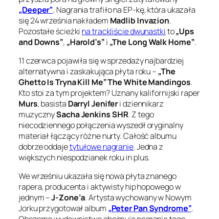
„Deeper”
. Nagrania trafiło na EP-kę, która ukazała
się 24 września nakładem
Madlib Invazion
.
Pozostałe ścieżki
na trackliście dwunastki
to
„Ups
and Downs”
,
„Harold’s”
i
„The Long Walk Home”
.
11 czerwca pojawiła się w sprzedaży najbardziej
alternatywna i zaskakująca płyta roku –
„The
Ghetto Is Tryna Kill Me” The White Mandingos
.
Kto stoi za tym projektem? Uznany kalifornijski raper
Murs
, basista
Darryl Jenifer
i dziennikarz
muzyczny
Sacha Jenkins SHR
. Z tego
niecodziennego połączenia wyszedł oryginalny
materiał łączący różne nurty. Całość albumu
dobrze oddaje
tytułowe nagranie
. Jedna z
większych niespodzianek roku
in plus
.
We wrześniu ukazała się nowa płyta znanego
rapera, producenta i aktywisty hip hopowego w
jednym –
J-Zone’a
. Artysta wychowany w Nowym
Jorku przygotował album
„Peter Pan Syndrome”
.