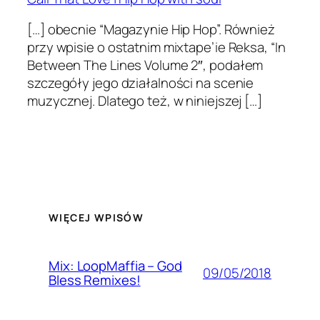
[…] obec­nie “Mag­a­zynie Hip Hop”. Również
przy wpisie o ostat­nim mixtape’ie Reksa, “In
Between The Lines Vol­ume 2″, podałem
szczegóły jego dzi­ałal­ności na sce­nie
muzy­cznej. Dlat­ego też, w niniejszej […]
WIĘCEJ WPISÓW
Mix: LoopMaffia – God
09/05/2018
Bless Remixes!