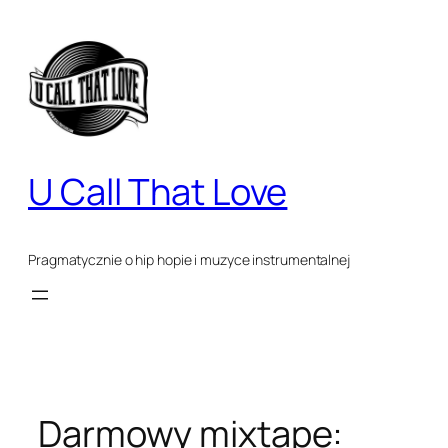
Przejdź
do
treści
U Call That Love
Pragmatycznie o hip hopie i muzyce instrumentalnej
Darmowy mixtape: