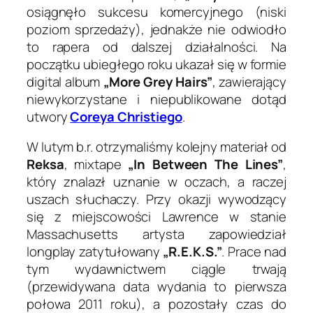
osiągnęło sukcesu komercyjnego (niski
poziom sprzedaży), jednakże nie odwiodło
to rapera od dalszej działalności. Na
początku ubiegłego roku ukazał się w formie
digital album
„More Grey Hairs”
, zawierający
niewykorzystane i niepublikowane dotąd
utwory
Coreya Christiego
.
W lutym b.r. otrzymaliśmy kolejny materiał od
Reksa
, mixtape
„In Between The Lines”
,
który znalazł uznanie w oczach, a raczej
uszach słuchaczy. Przy okazji wywodzący
się z miejscowości Lawrence w stanie
Massachusetts artysta zapowiedział
longplay zatytułowany
„R.E.K.S.”
. Prace nad
tym wydawnictwem ciągle trwają
(przewidywana data wydania to pierwsza
połowa 2011 roku), a pozostały czas do