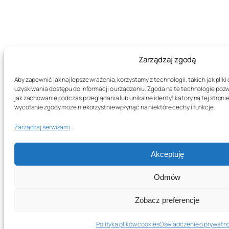
Zarządzaj zgodą
Aby zapewnić jak najlepsze wrażenia, korzystamy z technologii, takich jak plik
uzyskiwania dostępu do informacji o urządzeniu. Zgoda na te technologie poz
jak zachowanie podczas przeglądania lub unikalne identyfikatory na tej stronie
wycofanie zgody może niekorzystnie wpłynąć na niektóre cechy i funkcje.
Zarządzaj serwisami
Akceptuję
Odmów
Zobacz preferencje
Polityka plików cookies
Oświadczenie o prywatn