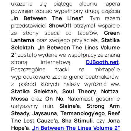
ukazania się piątego albumu rapera
powinien zostać wypełniony drugą częścią
„In Between The Lines”
. Tym razem
przedstawiciel
ShowOff
otrzymał wsparcie
ze strony speca od tape’ów,
Green
Lanterna
oraz swojego przyjaciela,
Statika
Selektah
.
„In Between The Lines Volume
2”
zostało wydane we współpracy ze znaną
stroną internetową,
DJBooth.net
.
Poszczególne tracki na mixtape’ie
wyprodukowało zacne grono beatmakerów,
z pośród których należy wyróżnić ww.
Statika Selektah
,
Soul Theory
,
Nottza
,
Mossa
oraz
Oh No
. Natomiast gościnnie
usłyszymy m.in.
Slaine’a
,
Strong Arm
Steady
,
Jaysauna
,
Termanology’ego
,
Reef
The Lost Cauze’a
,
Sha Stimuli
, czy
Jona
Hope’a
.
„In Between The Lines Volume 2”