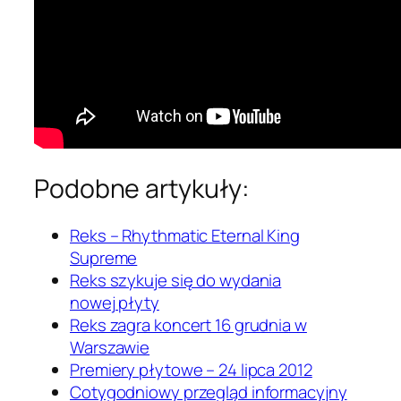
Podobne artykuły:
Reks – Rhythmatic Eternal King
Supreme
Reks szykuje się do wydania
nowej płyty
Reks zagra koncert 16 grudnia w
Warszawie
Premiery płytowe – 24 lipca 2012
Cotygodniowy przegląd informacyjny