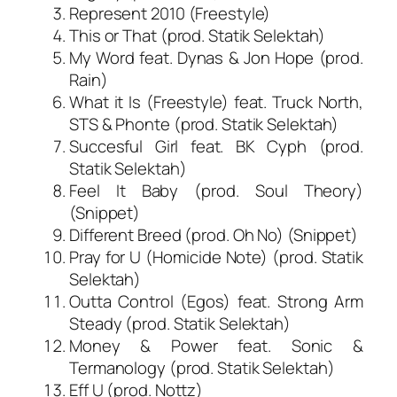
Represent 2010 (Freestyle)
This or That (prod. Statik Selektah)
My Word feat. Dynas & Jon Hope (prod.
Rain)
What it Is (Freestyle) feat. Truck North,
STS & Phonte (prod. Statik Selektah)
Succesful Girl feat. BK Cyph (prod.
Statik Selektah)
Feel It Baby (prod. Soul Theory)
(Snippet)
Different Breed (prod. Oh No) (Snippet)
Pray for U (Homicide Note) (prod. Statik
Selektah)
Outta Control (Egos) feat. Strong Arm
Steady (prod. Statik Selektah)
Money & Power feat. Sonic &
Termanology (prod. Statik Selektah)
Eff U (prod. Nottz)