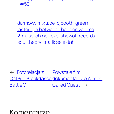
#53
darmowy mixtape
djbooth
green
lantern
in between the lines volume
2
moss
oh no
reks
showoff records
soul theory
statik selektah
←
Fotorelacja z
Powstaje film
CatBite Breakdance
dokumentalny o A Tribe
Battle V
Called Quest
→
Komentarze