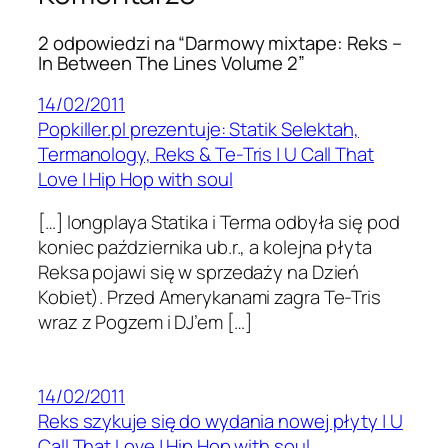
2 odpowiedzi na “Darmowy mixtape: Reks –
In Between The Lines Volume 2”
14/02/2011
Popkiller.pl prezentuje: Statik Selektah,
Termanology, Reks & Te-Tris | U Call That
Love | Hip Hop with soul
[…] long­playa Sta­tika i Terma odbyła się pod
koniec października ub.r., a kole­jna płyta
Reksa pojawi się w sprzedaży na Dzień
Kobiet). Przed Amerykanami zagra Te-Tris
wraz z Pogzem i DJ’em […]
14/02/2011
Reks szykuje się do wydania nowej płyty | U
Call That Love | Hip Hop with soul