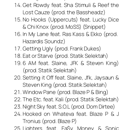
Get Rowdy feat. Sha Stimuli & Reef the
Lost Cauze (prod. the Bassheadz)
No Hooks (Uppercuts) feat. Lucky Dice
& Chi Knox (prod. MoSS) (Snippet)
In My Lane feat. Ras Kass & Ekko (prod.
Hazardis Soundz)
Getting Ugly (prod. Frank Dukes)
Eat or Starve (prod. Statik Selektah)
6 AM feat. Slaine, JFK & Steven King)
(prod. Statik Selektah)
Setting it Off feat. Slaine, Jfk, Jaysaun &
Steven King (prod. Statik Selektah)
Window Pane (prod. Blaze P & Bing)
The Etc. feat. Kali (prod. Statik Selektah)
Night Sky feat. S.O.L (prod. Dom Dirtee)
Hooked on Whateva feat. Blaze P & J
Tronius (prod. Blaze P)
Lighters feat. Ea$y Money & Sonic