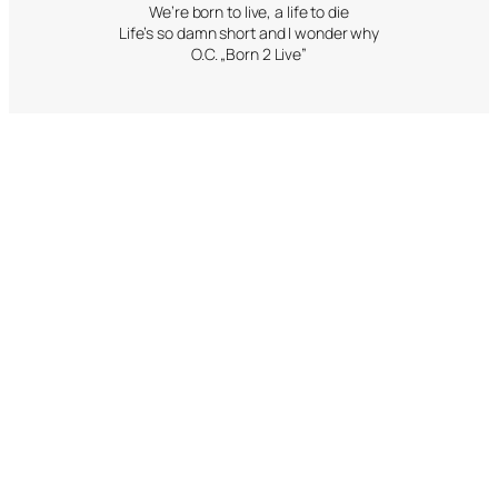
We’re born to live, a life to die
Life’s so damn short and I wonder why
O.C. „Born 2 Live”