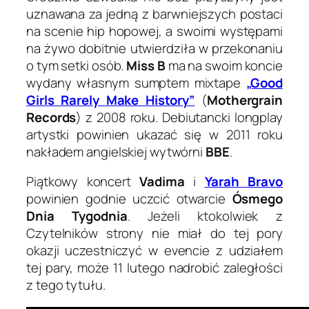
uznawana za jedną z barwniejszych postaci
na scenie hip hopowej, a swoimi występami
na żywo dobitnie utwierdziła w przekonaniu
o tym setki osób.
Miss B
ma na swoim koncie
wydany własnym sumptem mixtape
„Good
Girls Rarely Make History”
(
Mothergrain
Records
) z 2008 roku. Debiutancki longplay
artystki powinien ukazać się w 2011 roku
nakładem angielskiej wytwórni
BBE
.
Piątkowy koncert
Vadima
i
Yarah Bravo
powinien godnie uczcić otwarcie
Ósmego
Dnia Tygodnia
. Jeżeli ktokolwiek z
Czytelników strony nie miał do tej pory
okazji uczestniczyć w evencie z udziałem
tej pary, może 11 lutego nadrobić zaległości
z tego tytułu.