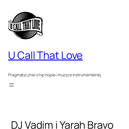
Przejdź
do
treści
U Call That Love
Pragmatycznie o hip hopie i muzyce instrumentalnej
DJ Vadim i Yarah Bravo