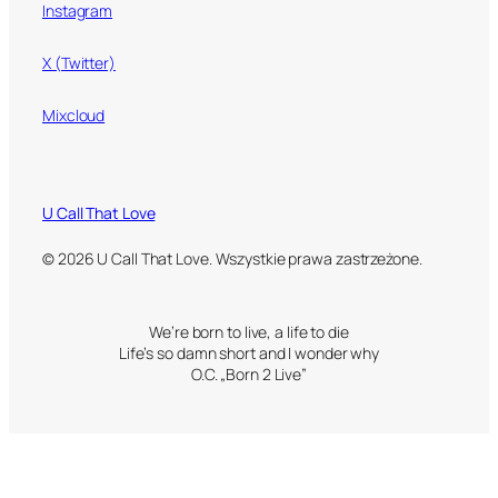
Instagram
X (Twitter)
Mixcloud
U Call That Love
© 2026 U Call That Love. Wszystkie prawa zastrzeżone.
We’re born to live, a life to die
Life’s so damn short and I wonder why
O.C. „Born 2 Live”