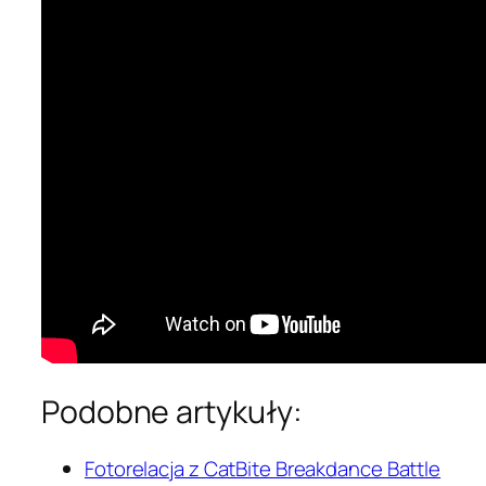
Podobne artykuły:
Fotorelacja z CatBite Breakdance Battle