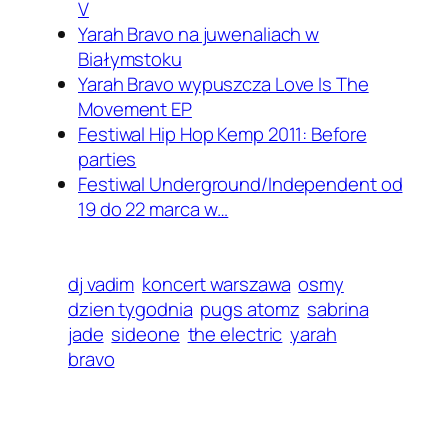
V
Yarah Bravo na juwenaliach w
Białymstoku
Yarah Bravo wypuszcza Love Is The
Movement EP
Festiwal Hip Hop Kemp 2011: Before
parties
Festiwal Underground/Independent od
19 do 22 marca w…
dj vadim
koncert warszawa
osmy
dzien tygodnia
pugs atomz
sabrina
jade
sideone
the electric
yarah
bravo