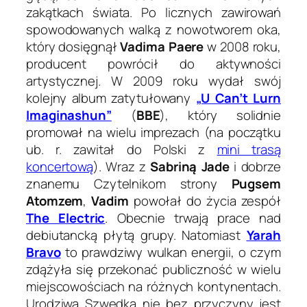
zakątkach świata. Po licznych zawirowań
spowodowanych walką z nowotworem oka,
który dosięgnął
Vadima Paere
w 2008 roku,
producent powrócił do aktywności
artystycznej. W 2009 roku wydał swój
kolejny album zatytułowany
„U Can’t Lurn
Imaginashun”
(
BBE
), który solidnie
promował na wielu imprezach (na początku
ub. r. zawitał do Polski z
mini trasą
koncertową
). Wraz z
Sabriną Jade
i dobrze
znanemu Czytelnikom strony
Pugsem
Atomzem
,
Vadim
powołał do życia zespół
The Electric
. Obecnie trwają prace nad
debiutancką płytą grupy. Natomiast
Yarah
Bravo
to prawdziwy wulkan energii, o czym
zdążyła się przekonać publiczność w wielu
miejscowościach na różnych kontynentach.
Urodziwa Szwedka nie bez przyczyny jest