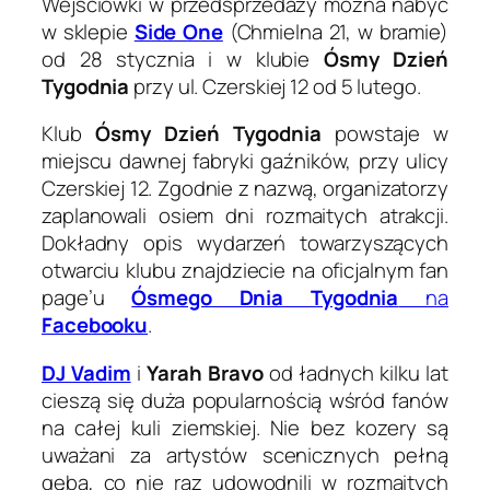
Wejściówki w przedsprzedaży można nabyć
w sklepie
Side One
(Chmielna 21, w bramie)
od 28 stycznia i w klubie
Ósmy Dzień
Tygodnia
przy ul. Czerskiej 12 od 5 lutego.
Klub
Ósmy Dzień Tygodnia
powstaje w
miejscu dawnej fabryki gaźników, przy ulicy
Czerskiej 12. Zgodnie z nazwą, organizatorzy
zaplanowali osiem dni rozmaitych atrakcji.
Dokładny opis wydarzeń towarzyszących
otwarciu klubu znajdziecie na oficjalnym fan
page’u
Ósmego Dnia Tygodnia
na
Facebooku
.
DJ Vadim
i
Yarah Bravo
od ładnych kilku lat
cieszą się duża popularnością wśród fanów
na całej kuli ziemskiej. Nie bez kozery są
uważani za artystów scenicznych pełną
gębą, co nie raz udowodnili w rozmaitych