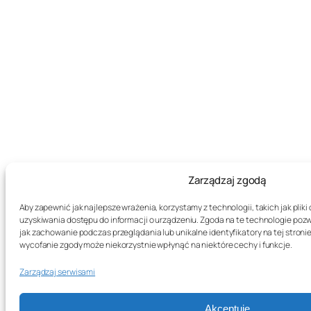
Zarządzaj zgodą
Aby zapewnić jak najlepsze wrażenia, korzystamy z technologii, takich jak plik
uzyskiwania dostępu do informacji o urządzeniu. Zgoda na te technologie poz
jak zachowanie podczas przeglądania lub unikalne identyfikatory na tej stronie
wycofanie zgody może niekorzystnie wpłynąć na niektóre cechy i funkcje.
Zarządzaj serwisami
Akceptuję