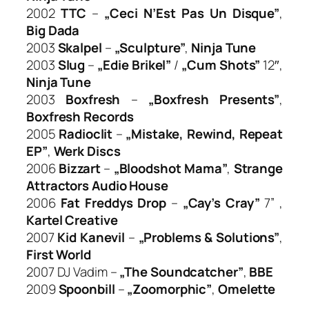
2002
TTC
–
„Ceci N’Est Pas Un Disque”
,
Big Dada
2003
Skalpel
–
„Sculpture”
,
Ninja Tune
2003
Slug
–
„Edie Brikel”
/
„Cum Shots”
12″,
Ninja Tune
2003
Boxfresh
–
„Boxfresh Presents”
,
Boxfresh Records
2005
Radioclit
–
„Mistake, Rewind, Repeat
EP”
,
Werk Discs
2006
Bizzart
–
„Bloodshot Mama”
,
Strange
Attractors Audio House
2006
Fat Freddys Drop
–
„Cay’s Cray”
7” ,
Kartel Creative
2007
Kid Kanevil
–
„Problems & Solutions”
,
First World
2007 DJ Vadim –
„The Soundcatcher”
,
BBE
2009
Spoonbill
–
„Zoomorphic”
,
Omelette