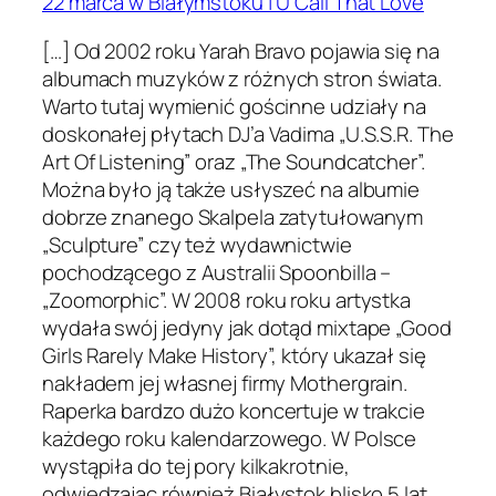
22 marca w Białymstoku | U Call That Love
[…] Od 2002 roku Yarah Bravo pojawia się na
albumach muzyków z różnych stron świata.
Warto tutaj wymienić gościnne udziały na
doskonałej płytach DJ’a Vadima „U.S.S.R. The
Art Of Listening” oraz „The Soundcatcher”.
Można było ją także usłyszeć na albumie
dobrze znanego Skalpela zatytułowanym
„Sculpture” czy też wydawnictwie
pochodzącego z Australii Spoonbilla –
„Zoomorphic”. W 2008 roku roku artystka
wydała swój jedyny jak dotąd mixtape „Good
Girls Rarely Make History”, który ukazał się
nakładem jej własnej firmy Mothergrain.
Raperka bardzo dużo koncertuje w trakcie
każdego roku kalendarzowego. W Polsce
wystąpiła do tej pory kilkakrotnie,
odwiedzając również Białystok blisko 5 lat