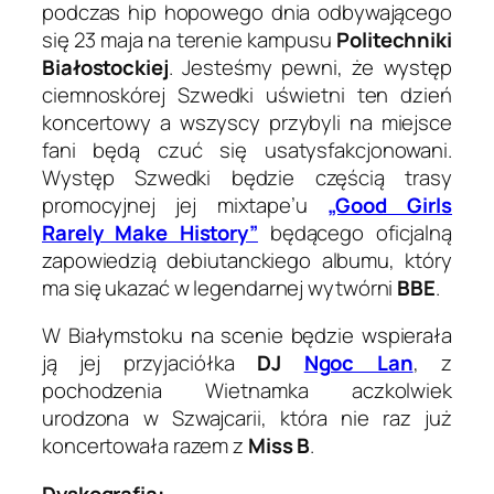
podczas hip hopowego dnia odbywającego
się 23 maja na terenie kampusu
Politechniki
Białostockiej
. Jesteśmy pewni, że występ
ciemnoskórej Szwedki uświetni ten dzień
koncertowy a wszyscy przybyli na miejsce
fani będą czuć się usatysfakcjonowani.
Występ Szwedki będzie częścią trasy
promocyjnej jej mixtape’u
„Good Girls
Rarely Make History”
będącego oficjalną
zapowiedzią debiutanckiego albumu, który
ma się ukazać w legendarnej wytwórni
BBE
.
W Białymstoku na scenie będzie wspierała
ją jej przyjaciółka
DJ
Ngoc Lan
, z
pochodzenia Wietnamka aczkolwiek
urodzona w Szwajcarii, która nie raz już
koncertowała razem z
Miss B
.
Dyskografia: