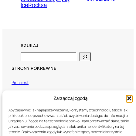
IceRocksa
SZUKAJ
Search
STRONY POKREWNE
Pinterest
Instagram
Zarządzaj zgodą
Aby zapewnić jak najlepsze wrażenia, korzystamy z technologii, takich jak
X (Twitter)
pliki cookie, do przechowywania i/lub uzyskiwania dostępu do informacji o
urządzeniu. Zgoda na te technologie pozwoli nam przetwarzać dane, takie
Mixcloud
jak zachowanie podczas przeglądania lub unikalne identyfikatory na tej
stronie. Brak wyrażenia zgody lub wycofanie zgody może niekorzystnie