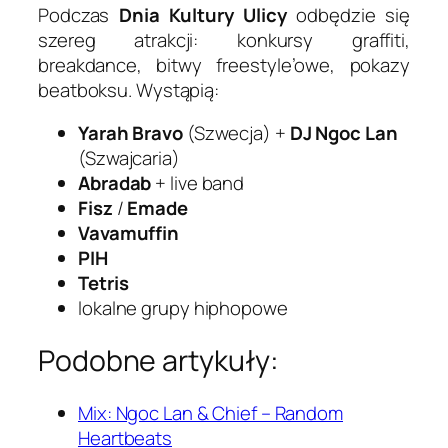
Podczas
Dnia Kultury Ulicy
odbędzie się
szereg atrakcji: konkursy graffiti,
breakdance, bitwy freestyle’owe, pokazy
beatboksu. Wystąpią:
Yarah Bravo
(Szwecja) +
DJ Ngoc Lan
(Szwajcaria)
Abradab
+ live band
Fisz
/
Emade
Vavamuffin
PIH
Tetris
lokalne grupy hiphopowe
Podobne artykuły:
Mix: Ngoc Lan & Chief – Random
Heartbeats