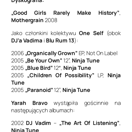
„Good Girls Rarely Make History”
,
Mothergrain
2008
Jako członkini kolektywu
One Self
(obok
DJ’a Vadima
i
Blu Rum 13
):
2006
„Organically Grown”
EP, Not On Label
2005
„Be Your Own”
12”,
Ninja Tune
2005
„Blue Bird”
12″,
Ninja Tune
2005
„Children Of Possibility”
LP,
Ninja
Tune
2005
„Paranoid”
12”,
Ninja Tune
Yarah Bravo
wystąpiła gościnnie na
następujących albumach:
2002
DJ Vadim
–
„The Art Of Listening”
,
Ninja Tune