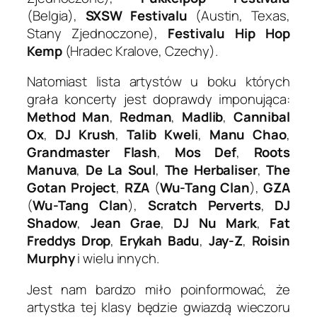
(Belgia),
SXSW Festivalu
(Austin, Texas,
Stany Zjednoczone),
Festivalu Hip Hop
Kemp
(Hradec Kralove, Czechy).
Natomiast lista artystów u boku których
grała koncerty jest doprawdy imponująca:
Method Man
,
Redman
,
Madlib
,
Cannibal
Ox
,
DJ Krush
,
Talib Kweli
,
Manu Chao
,
Grandmaster Flash
,
Mos Def
,
Roots
Manuva
,
De La Soul
,
The Herbaliser
,
The
Gotan Project
,
RZA
(
Wu-Tang Clan
),
GZA
(
Wu-Tang Clan
),
Scratch Perverts
,
DJ
Shadow
,
Jean Grae
,
DJ Nu Mark
,
Fat
Freddys Drop
,
Erykah Badu
,
Jay-Z
,
Roisin
Murphy
i wielu innych.
Jest nam bardzo miło poinformować, że
artystka tej klasy będzie gwiazdą wieczoru