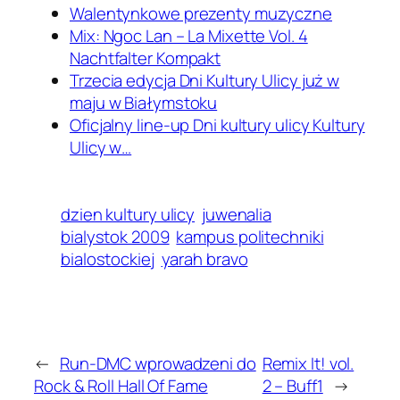
Walentynkowe prezenty muzyczne
Mix: Ngoc Lan – La Mixette Vol. 4
Nachtfalter Kompakt
Trzecia edycja Dni Kultury Ulicy już w
maju w Białymstoku
Oficjalny line-up Dni kultury ulicy Kultury
Ulicy w…
dzien kultury ulicy
juwenalia
bialystok 2009
kampus politechniki
bialostockiej
yarah bravo
←
Run-DMC wprowadzeni do
Remix It! vol.
Rock & Roll Hall Of Fame
2 – Buff1
→