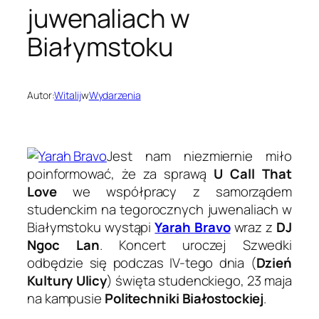
juwenaliach w
Białymstoku
Autor:
Witalij
w
Wydarzenia
Jest nam niezmiernie miło
poinformować, że za sprawą
U Call That
Love
we współpracy z samorządem
studenckim na tegorocznych juwenaliach w
Białymstoku wystąpi
Yarah Bravo
wraz z
DJ
Ngoc Lan
. Koncert uroczej Szwedki
odbędzie się podczas IV-tego dnia (
Dzień
Kultury Ulicy
) święta studenckiego, 23 maja
na kampusie
Politechniki Białostockiej
.