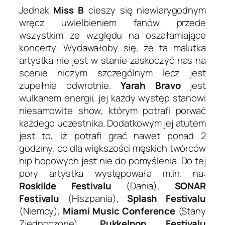
Jednak
Miss B
cieszy się niewiarygodnym
wręcz uwielbieniem fanów przede
wszystkim ze względu na oszałamiające
koncerty. Wydawałoby się, że ta malutka
artystka nie jest w stanie zaskoczyć nas na
scenie niczym szczególnym lecz jest
zupełnie odwrotnie.
Yarah Bravo
jest
wulkanem energii, jej każdy występ stanowi
niesamowite show, którym potrafi porwać
każdego uczestnika. Dodatkowym jej atutem
jest to, iż potrafi grać nawet ponad 2
godziny, co dla większości męskich twórców
hip hopowych jest nie do pomyślenia. Do tej
pory artystka występowała m.in. na:
Roskilde Festivalu
(Dania),
SONAR
Festivalu
(Hiszpania),
Splash Festivalu
(Niemcy),
Miami Music Conference
(Stany
Zjednoczone),
Pukkelpop Festivalu