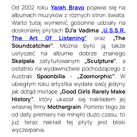
Od 2002 roku
Yarah Bravo
pojawia się na
albumach muzyków z różnych stron świata.
Warto tutaj wymienić gościnne udziały na
doskonałej płytach
DJ’a Vadima
„U.S.S.R.
The Art Of Listening”
oraz
„The
Soundcatcher”
. Można było ją także
usłyszeć na albumie dobrze znanego
Skalpela
zatytułowanym
„Sculpture”
, a
ostatnio na wydawnictwie pochodzącego z
Australii
Spoonbilla
–
„Zoomorphic”
. W
ubiegłym roku artystka wydała swój jedyny
jak dotąd mixtape
„Good Girls Rarely Make
History”
, który ukazał się nakładem jej
własnej firmy
Mothergrain
. Pomimo tego że
od daty premiery nie minęło dużo czasu, to
już teraz nakład tej płyty jest bliski
wyczerpania.