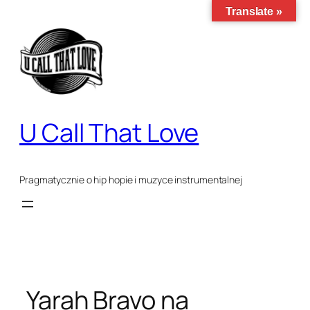
Przejdź
Translate »
do
treści
U Call That Love
Pragmatycznie o hip hopie i muzyce instrumentalnej
Yarah Bravo na