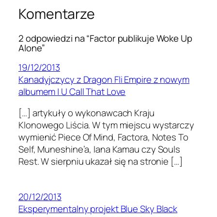
Komentarze
2 odpowiedzi na “Factor publikuje Woke Up
Alone”
19/12/2013
Kanadyjczycy z Dragon Fli Empire z nowym
albumem | U Call That Love
[…] artykuły o wykonawcach Kraju
Klonowego Liścia. W tym miejscu wystarczy
wymienić Piece Of Mind, Factora, Notes To
Self, Muneshine’a, Iana Kamau czy Souls
Rest. W sierpniu ukazał się na stronie […]
20/12/2013
Eksperymentalny projekt Blue Sky Black