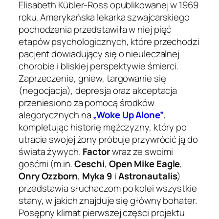
Elisabeth Kübler-Ross opublikowanej w 1969
roku. Amerykańska lekarka szwajcarskiego
pochodzenia przedstawiła w niej pięć
etapów psychologicznych, które przechodzi
pacjent dowiadujący się o nieuleczalnej
chorobie i bliskiej perspektywie śmierci.
Zaprzeczenie, gniew, targowanie się
(negocjacja), depresja oraz akceptacja
przeniesiono za pomocą środków
alegorycznych na
„Woke Up Alone”
,
kompletując historię mężczyzny, który po
utracie swojej żony próbuje przywrócić ją do
świata żywych.
Factor
wraz ze swoimi
gośćmi (m.in.
Ceschi
,
Open Mike Eagle
,
Onry Ozzborn
,
Myka 9
i
Astronautalis
)
przedstawia słuchaczom po kolei wszystkie
stany, w jakich znajduje się główny bohater.
Posępny klimat pierwszej części projektu