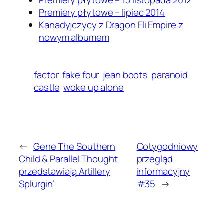
Premiery płytowe – 13 listopada 2012
Premiery płytowe – lipiec 2014
Kanadyjczycy z Dragon Fli Empire z
nowym albumem
factor
fake four
jean boots
paranoid
castle
woke up alone
←
Gene The Southern
Cotygodniowy
Child & Parallel Thought
przegląd
przedstawiają Artillery
informacyjny
Splurgin’
#35
→