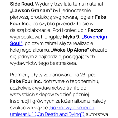
Side Road
. Wydany trzy lata temu materiał
„Lawson Graham”
był jednocześnie
pierwszą produkcją sygnowaną logiem
Fake
Four Inc.
, co szybko przerodziło się w
dalszą kolaborację. Pod koniec ub.r.
Factor
wyprodukował longplay
Myka 9
,
„Sovereign
Soul”
, po czym zabrał się za realizację
kolejnego albumu.
„Woke Up Alone”
okazało
się jednym z najbardziej pociągających
wydawnictw tego beatmakera.
Premierę płyty zaplanowano na 23 lipca.
Fake Four Inc.
dotrzymało tego terminu,
aczkolwiek wydawnictwo trafiło do
wszystkich sklepów tydzień później.
Inspiracji i głównych założeń albumu należy
szukać w książce
„Rozmowy o śmierci i
umieraniu” („On Death and Dying”)
autorstwa