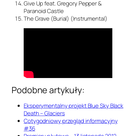
Give Up feat. Gregory Pepper &
Paranoid Castle
The Grave (Burial) (Instrumental)
Podobne artykuły:
Eksperymentalny projekt Blue Sky Black
Death – Glaciers
Cotygodniowy przegląd informacyjny
#36