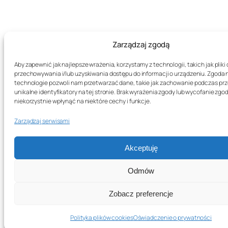
Zarządzaj zgodą
Aby zapewnić jak najlepsze wrażenia, korzystamy z technologii, takich jak pliki 
przechowywania i/lub uzyskiwania dostępu do informacji o urządzeniu. Zgoda 
technologie pozwoli nam przetwarzać dane, takie jak zachowanie podczas prz
unikalne identyfikatory na tej stronie. Brak wyrażenia zgody lub wycofanie zg
niekorzystnie wpłynąć na niektóre cechy i funkcje.
Zarządzaj serwisami
Akceptuję
Odmów
Zobacz preferencje
Polityka plików cookies
Oświadczenie o prywatności