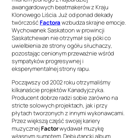
awangardowych beatmakerów z Kraju
Klonowego Liścia. Już od ponad dekady
twórczość
Factora
wzbudza skrajne emocje.
Wychowanek Saskatoon w prowincji
Saskatchewan nie otrzymał się póki co
uwielbienia ze strony ogółu słuchaczy,
pozostając cenionym przeważnie wśród
sympatyków progresywnej i
eksperymentalnej strony rapu.
Począwszy od 2002 roku otrzymaliśmy
kilkanaście projektów Kanadyjczyka.
Producent dobrze radzi sobie zarówno na
stricte solowych projektach, jak i przy
płytach tworzonych z innymi wykonawcami.
Przez większą część swojej kariery
muzycznej
Factor
wydawał muzykę
własnym sumptem. Debiutancki album