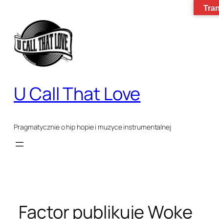
Tran
Przejdź
do
treści
U Call That Love
Pragmatycznie o hip hopie i muzyce instrumentalnej
Factor publikuje Woke