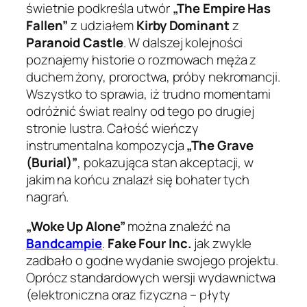
świetnie podkreśla utwór
„The Empire Has
Fallen”
z udziałem
Kirby Dominant
z
Paranoid Castle
. W dalszej kolejności
poznajemy historie o rozmowach męża z
duchem żony, proroctwa, próby nekromancji.
Wszystko to sprawia, iż trudno momentami
odróżnić świat realny od tego po drugiej
stronie lustra. Całość wieńczy
instrumentalna kompozycja
„The Grave
(Burial)”
, pokazująca stan akceptacji, w
jakim na końcu znalazł się bohater tych
nagrań.
„Woke Up Alone”
można znaleźć na
Bandcampie
.
Fake Four Inc.
jak zwykle
zadbało o godne wydanie swojego projektu.
Oprócz standardowych wersji wydawnictwa
(elektroniczna oraz fizyczna – płyty