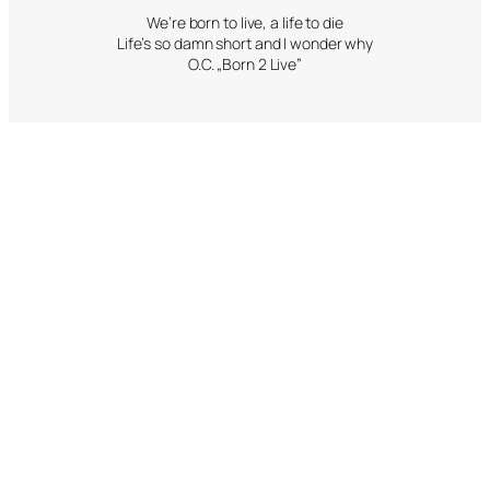
We’re born to live, a life to die
Life’s so damn short and I wonder why
O.C. „Born 2 Live”