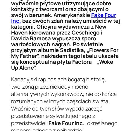
wytwórnie płytowe utrzymujące dobre
kontakty z twórcami oraz dbającymi o
swój wizerunek. Amerykańskie
Fake Four
Inc.
bez dwóch zdań należy umieścić w tej
kategorii. Oficyna wydawnicza z New
Haven kierowana przez Ceschiego i
Davida Ramosa wypuszcza sporo
wartościowych nagrań. Po świetnie
przyjętym albumie Sadistika, „Flowers For
My Father”, nakładem tego labelu ukazała
się konceptualna płyta Factora – „Woke
Up Alone”.
Kanadyjski rap posiada bogatą historię,
tworzoną przez niekiedy mocno
alternatywnych wykonawców, nie do końca
rozumianych w innych częściach świata.
Właśnie od tych słów wypada zacząć
przedstawienie sylwetki jednego z
przedstawicieli
Fake Four Inc.
, określanego
mianem jednego z najbardziej