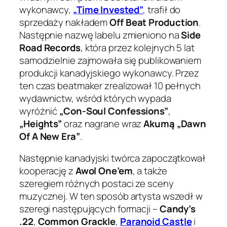
wykonawcy,
„Time Invested”
, trafił do
sprzedaży nakładem
Off Beat Production
.
Następnie nazwę labelu zmieniono na
Side
Road Records
, która przez kolejnych 5 lat
samodzielnie zajmowała się publikowaniem
produkcji kanadyjskiego wykonawcy. Przez
ten czas beatmaker zrealizował 10 pełnych
wydawnictw, wśród których wypada
wyróżnić
„Con-Soul Confessions”
,
„Heights”
oraz nagrane wraz
Akumą „Dawn
Of A New Era”
.
Następnie kanadyjski twórca zapoczątkował
kooperację z
Awol One’em
, a także
szeregiem różnych postaci ze sceny
muzycznej. W ten sposób artysta wszedł w
szeregi następujących formacji –
Candy’s
.22
,
Common Grackle
,
Paranoid Castle
i