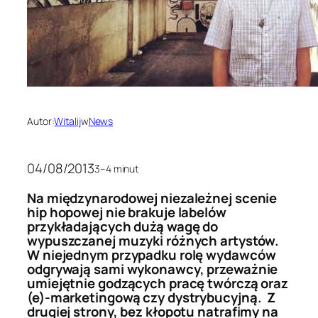
Autor:
Witalij
w
News
04/08/2013
3–4 minut
Na międzynarodowej niezależnej scenie
hip hopowej nie brakuje labelów
przykładających dużą wagę do
wypuszczanej muzyki różnych artystów.
W niejednym przypadku rolę wydawców
odgrywają sami wykonawcy, przeważnie
umiejętnie godzących pracę twórczą oraz
(e)-marketingową czy dystrybucyjną. Z
drugiej strony, bez kłopotu natrafimy na