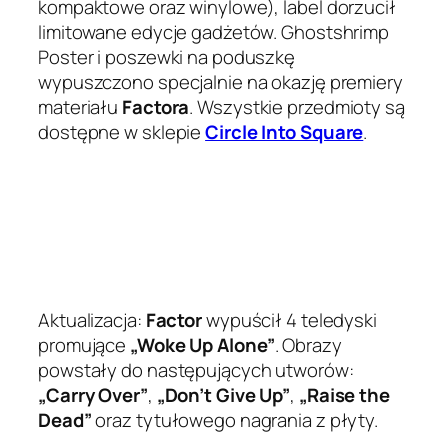
kompaktowe oraz winylowe), label dorzucił
limitowane edycje gadżetów. Ghostshrimp
Poster i poszewki na poduszkę
wypuszczono specjalnie na okazję premiery
materiału
Factora
. Wszystkie przedmioty są
dostępne w sklepie
Circle Into Square
.
Aktualizacja:
Factor
wypuścił 4 teledyski
promujące
„Woke Up Alone”
. Obrazy
powstały do następujących utworów:
„Carry Over”
,
„Don’t Give Up”
,
„Raise the
Dead”
oraz tytułowego nagrania z płyty.