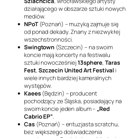
Szlachcica
, wrocławskiego artysty
działającego w obszarze sztuki nowych
mediów.
NPoT
(Poznań) – muzyką zajmuje się
od ponad dekady. Znany z niezwykłej
wszechstronności.
Swingtown
(Szczecin) – na swoim
koncie mają koncerty na festiwalu
sztuki nowocześniej
13sphere
,
Taras
Fest
,
Szczecin United Art Festival
i
wiele innych bardziej kameralnych
występów.
Kaees
(Będzin) – producent
pochodzący ze Śląska, posiadający na
swoim koncie jeden album –
„Red
Cabrio EP”
.
Cas
(Poznań) – entuzjasta scratchu,
bez większego doświadczenia