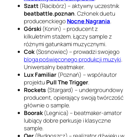
Szatt
(Racibórz) – aktywny uczestnik
beatbattle.poznan
. Członek duetu
producenckiego
Nocne Nagrania
.
Górski
(Konin) – producent z
kilkuletnim stażem. Łączy sample z
różnymi gatunkami muzycznymi.
Cok
(Sosnowiec) – prowadzi swojego
bloga poświęconego produkcji muzyki
.
Uniwersalny beatmaker.
Lux Familiar
(Poznań) – współautor
projektu
Pull The Trigger
.
Rockets
(Stargard) – undergroundowy
producent, opierający swoją twórczość
głównie o sample.
Boorak
(Legnica) – beatmaker-amator
lubiący dobre perkusje i klasyczne
sample.
Oer
(Bydgoszcz) – realizator dźwięku w