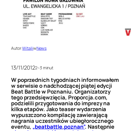
Autor:
Witalij
w
News
13/11/2012
2–3 minut
W poprzednich tygodniach informowałem
w serwisie o nadchodzącej piątej edycji
Beat Battle w Poznaniu. Organizatorzy
tego przedsięwzięcia, Proporcja.com,
podzielili przygotowania do imprezy na
kilka etapów. Jako teaser wydarzenia
wypuszczono kompilację zawierającą
nagrania uczestników ubiegłorocznego
eventu,
„beatbattle.poznan”
. Następnie