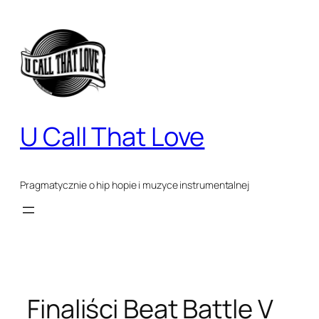
Przejdź
do
treści
U Call That Love
Pragmatycznie o hip hopie i muzyce instrumentalnej
Finaliści Beat Battle V