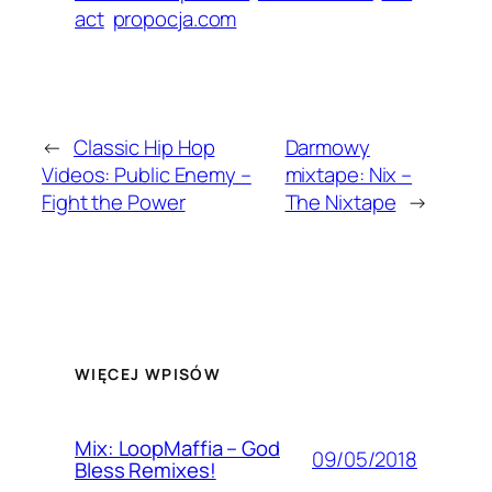
act
propocja.com
←
Classic Hip Hop
Darmowy
Videos: Public Enemy –
mixtape: Nix –
Fight the Power
The Nixtape
→
WIĘCEJ WPISÓW
Mix: LoopMaffia – God
09/05/2018
Bless Remixes!