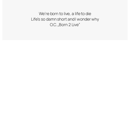
We’re born to live, a life to die
Life’s so damn short and I wonder why
O.C. „Born 2 Live”