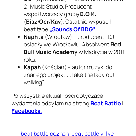
21 Music Studio. Producent
współtworzący grupę
B.O.K.
(
Bisz
/
Oer
/
Kay
). Ostatnio wypuścił
beat tape
„Sounds Of BDG”
.
Naphta
(Wrocław) – producent i DJ
osiadły we Wrocławiu. Absolwent
Red
Bull Music Academy
w Madrycie w 2011
roku.
Kapah
(Kościan) – autor muzyki do
znanego projektu „Take the lady out
walking”.
Po wszystkie aktualności dotyczące
wydarzenia odsyłam na stronę
Beat Battle
i
Facebooka
.
beat battle poznan
beat battle v
live