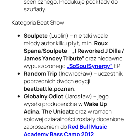
scenicznego. Produkuje podkłady do
szuflady.
Kategoria Beat Show:
Soulpete
(Lublin) – nie taki wcale
młody autor kilku płyt, m.in.
Roux
Spana
/
Soulpete
–
„I Reworked J Dilla /
James Yancey Tribute”
oraz niedawno
wypuszczonego
„SoSoulSynergy”
EP.
Random Trip
(Inowrocław) – uczestnik
poprzednich dwóch edycji
beatbattle.poznan
.
Globalny Odlot
(Jarosław) – jego
wysiłki producenckie w
Wake Up
Adina
,
The Unicatz
oraz w ramach
solowej działalności zostały docenione
zaproszeniem do
Red Bull Music
Academy Bass Camp 2012
.