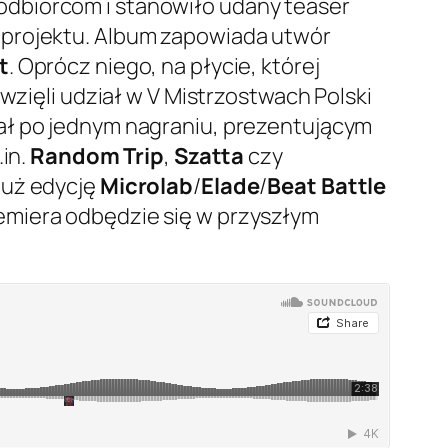
odbiorcom i stanowiło udany teaser
 projektu. Album zapowiada utwór
t
. Oprócz niego, na płycie, której
wzięli udział w V Mistrzostwach Polski
ał po jednym nagraniu, prezentującym
.in.
Random Trip
,
Szatta
czy
już edycję
Microlab
/
Elade
/
Beat Battle
remiera odbędzie się w przyszłym