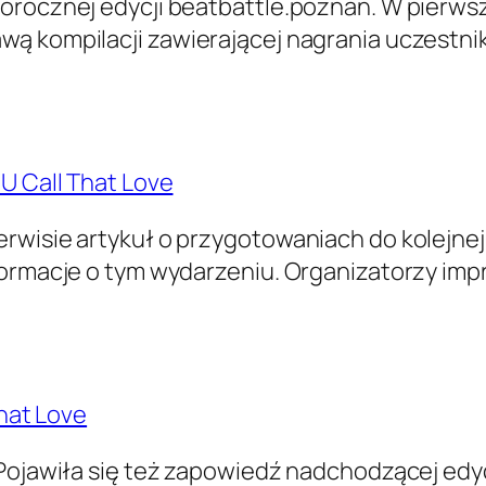
orocznej edycji beatbattle.poznan. W pierws
 kompilacji zawierającej nagrania uczestnikó
U Call That Love
rwisie artykuł o przygotowaniach do kolejnej 
formacje o tym wydarzeniu. Organizatorzy imp
That Love
 Pojawiła się też zapowiedź nadchodzącej edy