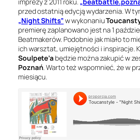
imprezy z 2011 roku.
„beatbattle.pozn
przed ostatnią edycją wydarzenia. W t
„Night Shifts”
w wykonaniu
Toucansty
premierę zaplanowano jest na 1 paździer
Beatmakerów. Podobnie jak miało to mi
ich warsztat, umiejętności i inspiracje
Soulpete’a
będzie można zakupić w zes
Poznań
. Warto też wspomnieć, że w pr
miesiącu.