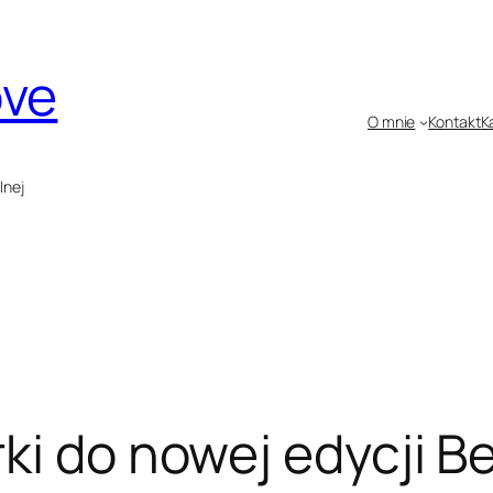
ove
O mnie
Kontakt
K
lnej
ki do nowej edycji B