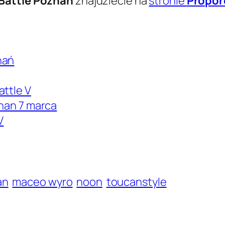
Battle Poznań
znajdziecie na
stronie
Proporc
nań
attle V
znan 7 marca
V
an
maceo wyro
noon
toucanstyle