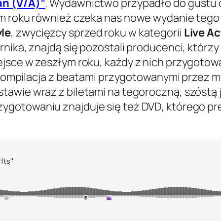
an (V/A)”
. Wydawnictwo przypadło do gustu 
ym roku również czeka nas nowe wydanie tego
le
, zwycięzcy sprzed roku w kategorii
Live Ac
nika, znajdą się pozostali producenci, którzy 
ejsce w zeszłym roku, każdy z nich przygotow
. Kompilacja z beatami przygotowanymi przez m
tawie wraz z biletami na tegoroczną, szóstą 
zygotowaniu znajduje się też DVD, którego p