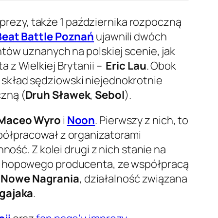
rezy, także 1 października rozpoczną
Beat Battle Poznań
ujawnili dwóch
tów uznanych na polskiej scenie, jak
a z Wielkiej Brytanii –
Eric Lau
. Obok
skład sędziowski niejednokrotnie
zną (
Druh Sławek
,
Sebol
).
Maceo Wyro
i
Noon
. Pierwszy z nich, to
spółpracował z organizatorami
ość. Z kolei drugi z nich stanie na
o hip hopowego producenta, ze współpracą
j
Nowe Nagrania
, działalność związana
ugajaka
.