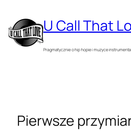
Przejdź
do
U Call That L
treści
Pragmatycznie o hip hopie i muzyce instrumenta
Pierwsze przymiar