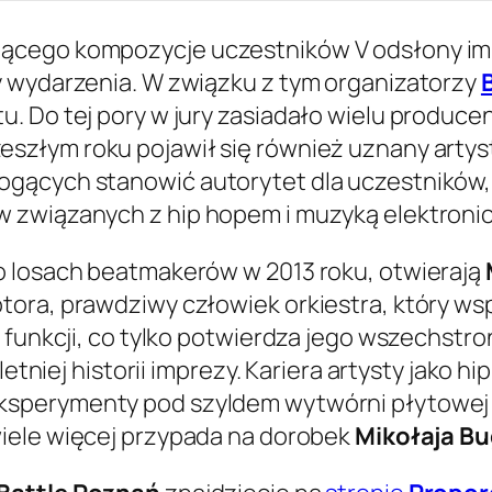
ącego kompozycje uczestników V odsłony imp
y wydarzenia. W związku z tym organizatorzy
. Do tej pory w jury zasiadało wielu producen
zeszłym roku pojawił się również uznany artyst
gących stanowić autorytet dla uczestników, 
 związanych z hip hopem i muzyką elektronic
o losach beatmakerów w 2013 roku, otwierają
tora, prawdziwy człowiek orkiestra, który w
funkcji, co tylko potwierdza jego wszechstronn
oletniej historii imprezy. Kariera artysty jak
eksperymenty pod szyldem wytwórni płytowe
 wiele więcej przypada na dorobek
Mikołaja B