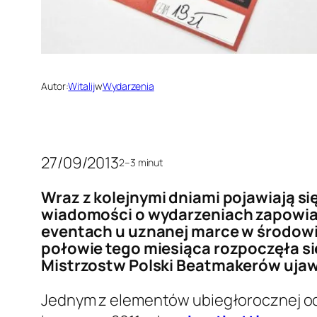
Autor:
Witalij
w
Wydarzenia
27/09/2013
2–3 minut
Wraz z kolejnymi dniami pojawiają 
wiadomości o wydarzeniach zapowia
eventach u uznanej marce w środowi
połowie tego miesiąca rozpoczęła si
Mistrzostw Polski Beatmakerów ujawn
Jednym z elementów ubiegłorocznej od