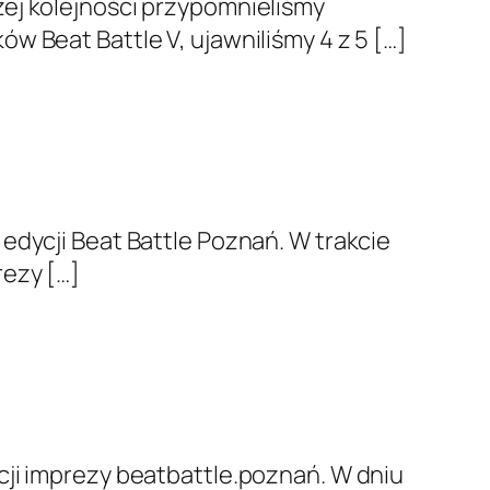
zej kolejności przypomnieliśmy
w Beat Battle V, ujawniliśmy 4 z 5 […]
edycji Beat Battle Poznań. W trakcie
rezy […]
cji imprezy beatbattle.poznań. W dniu