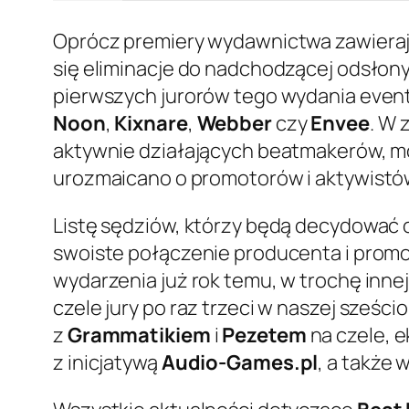
Oprócz premiery wydawnictwa zawieraj
się eliminacje do nadchodzącej odsłon
pierwszych jurorów tego wydania eventu
Noon
,
Kixnare
,
Webber
czy
Envee
. W 
aktywnie działających beatmakerów, mo
urozmaicano o promotorów i aktywistów
Listę sędziów, którzy będą decydować 
swoiste połączenie producenta i promo
wydarzenia już rok temu, w trochę innej 
czele jury po raz trzeci w naszej sześci
z
Grammatikiem
i
Pezetem
na czele, 
z inicjatywą
Audio-Games.pl
, a także