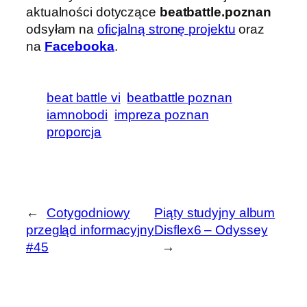
aktualności dotyczące
beatbattle.poznan
odsyłam na
oficjalną stronę projektu
oraz
na
Facebooka
.
beat battle vi
beatbattle poznan
iamnobodi
impreza poznan
proporcja
←
Cotygodniowy
Piąty studyjny album
przegląd informacyjny
Disflex6 – Odyssey
#45
→