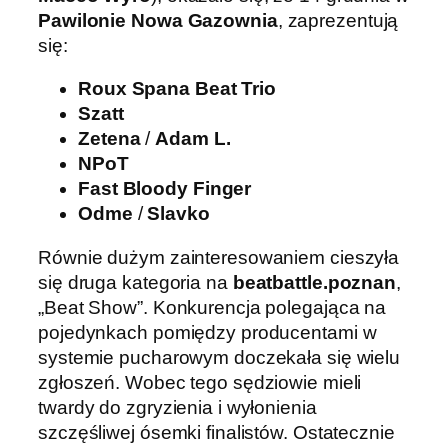
Pawilonie Nowa Gazownia
, zaprezentują
się:
Roux Spana Beat Trio
Szatt
Zetena
/
Adam L.
NPoT
Fast Bloody Finger
Odme
/
Slavko
Równie dużym zainteresowaniem cieszyła
się druga kategoria na
beatbattle.poznan
,
„Beat Show”. Konkurencja polegająca na
pojedynkach pomiędzy producentami w
systemie pucharowym doczekała się wielu
zgłoszeń. Wobec tego sędziowie mieli
twardy do zgryzienia i wyłonienia
szczęśliwej ósemki finalistów. Ostatecznie