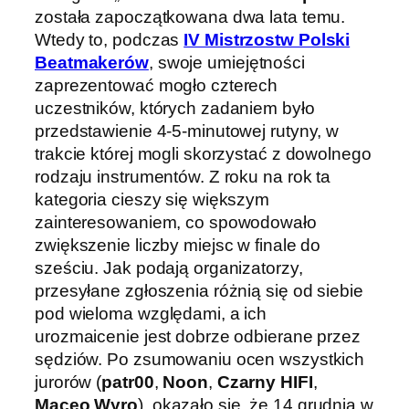
została zapoczątkowana dwa lata temu.
Wtedy to, podczas
IV Mistrzostw Polski
Beatmakerów
, swoje umiejętności
zaprezentować mogło czterech
uczestników, których zadaniem było
przedstawienie 4-5-minutowej rutyny, w
trakcie której mogli skorzystać z dowolnego
rodzaju instrumentów. Z roku na rok ta
kategoria cieszy się większym
zainteresowaniem, co spowodowało
zwiększenie liczby miejsc w finale do
sześciu. Jak podają organizatorzy,
przesyłane zgłoszenia różnią się od siebie
pod wieloma względami, a ich
urozmaicenie jest dobrze odbierane przez
sędziów. Po zsumowaniu ocen wszystkich
jurorów (
patr00
,
Noon
,
Czarny HIFI
,
Maceo Wyro
), okazało się, że 14 grudnia w