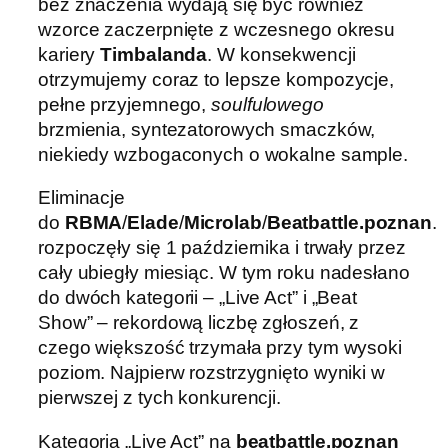
bez znaczenia wydają się być również
wzorce zaczerpnięte z wczesnego okresu
kariery
Timbalanda
. W konsekwencji
otrzymujemy coraz to lepsze kompozycje,
pełne przyjemnego,
soulfulowego
brzmienia, syntezatorowych smaczków,
niekiedy wzbogaconych o wokalne sample.
Eliminacje
do
RBMA
/
Elade
/
Microlab
/
Beatbattle.poznan
.
rozpoczęły się 1 października i trwały przez
cały ubiegły miesiąc. W tym roku nadesłano
do dwóch kategorii – „Live Act” i „Beat
Show” – rekordową liczbę zgłoszeń, z
czego większość trzymała przy tym wysoki
poziom. Najpierw rozstrzygnięto wyniki w
pierwszej z tych konkurencji.
Kategoria „Live Act” na
beatbattle.poznan