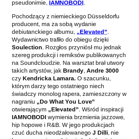
pseudonimie,
IAMNOBODI
.
Pochodzący z niemieckiego Düsseldorfu
producent, ma za sobą wydanie
debiutanckiego albumu,
„Elevated”
.
Wydawnictwo trafiło do obiegu dzięki
Soulection
. Rozgłos przyniósł mu jednak
szereg produkcji i remiksów publikowanych
na Soundcloudzie. Na warsztat brał utwory
takich artystów, jak
Brandy
,
Andre 3000
czy
Kendricka Lamara.
O szacunku,
którym darzy tego ostatniego niech
świadczy monolog rapera, zamieszczony w
nagraniu
„Do What You Love”
otwierającym
„Elevated”
. Wśród inspiracji
IAMNOBODI
wymienia brzmienia jazzowe,
hip hopowe i R&B. W jego produkcjach
czuć ducha nieodżałowanego
J Dilli
, nie