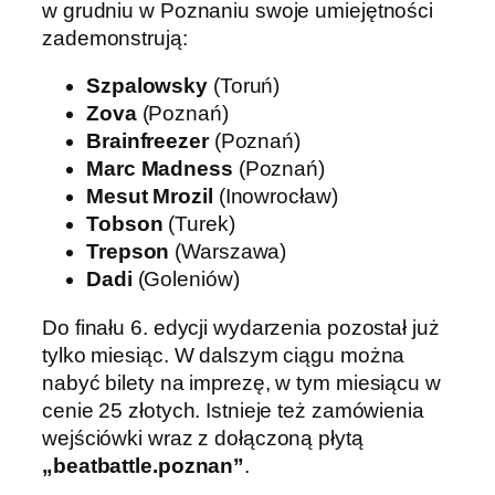
w grudniu w Poznaniu swoje umiejętności
zademonstrują:
Szpalowsky
(Toruń)
Zova
(Poznań)
Brainfreezer
(Poznań)
Marc Madness
(Poznań)
Mesut Mrozil
(Inowrocław)
Tobson
(Turek)
Trepson
(Warszawa)
Dadi
(Goleniów)
Do finału 6. edycji wydarzenia pozostał już
tylko miesiąc. W dalszym ciągu można
nabyć bilety na imprezę, w tym miesiącu w
cenie 25 złotych. Istnieje też zamówienia
wejściówki wraz z dołączoną płytą
„beatbattle.poznan”
.