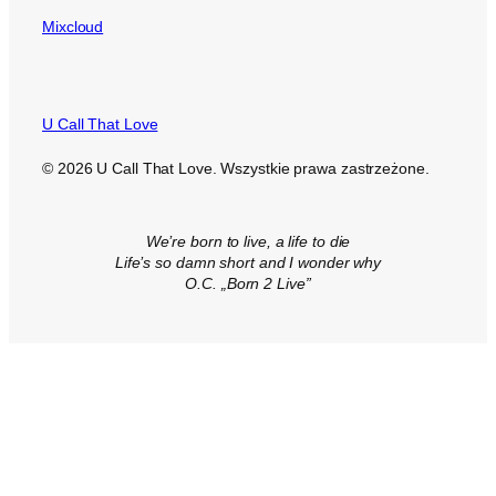
Mixcloud
U Call That Love
© 2026 U Call That Love. Wszystkie prawa zastrzeżone.
We’re born to live, a life to die
Life’s so damn short and I wonder why
O.C. „Born 2 Live”