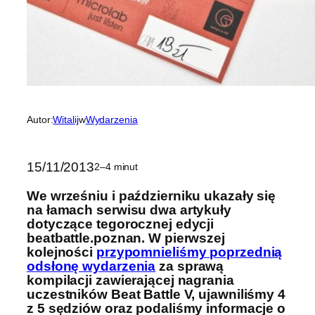
Autor:
Witalij
w
Wydarzenia
15/11/2013
2–4 minut
We wrześniu i październiku ukazały się
na łamach serwisu dwa artykuły
dotyczące tegorocznej edycji
beatbattle.poznan. W pierwszej
kolejności
przypomnieliśmy poprzednią
odsłonę wydarzenia
za sprawą
kompilacji zawierającej nagrania
uczestników Beat Battle V, ujawniliśmy 4
z 5 sędziów oraz podaliśmy informacje o