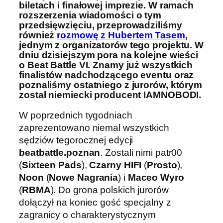
biletach i finałowej imprezie. W ramach
rozszerzenia wiadomości o tym
przedsięwzięciu, przeprowadziliśmy
również
rozmowę z Hubertem Tasem
,
jednym z organizatorów tego projektu. W
dniu dzisiejszym pora na kolejne wieści
o Beat Battle VI. Znamy już wszystkich
finalistów nadchodzącego eventu oraz
poznaliśmy ostatniego z jurorów, którym
został niemiecki producent IAMNOBODI.
W poprzednich tygodniach
zaprezentowano niemal wszystkich
sędziów tegorocznej edycji
beatbattle.poznan
. Zostali nimi patr00
(
Sixteen Pads
),
Czarny HIFI
(
Prosto
),
Noon
(
Nowe Nagrania
) i
Maceo Wyro
(
RBMA
). Do grona polskich jurorów
dołączył na koniec gość specjalny z
zagranicy o charakterystycznym