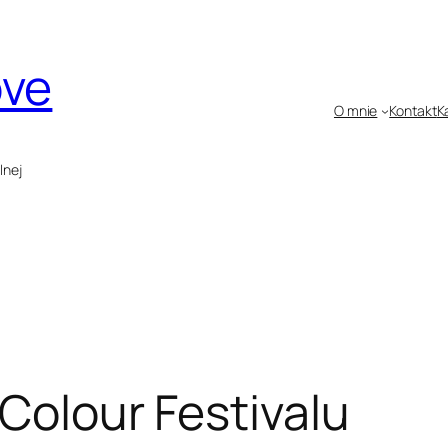
ove
O mnie
Kontakt
K
lnej
 Colour Festivalu