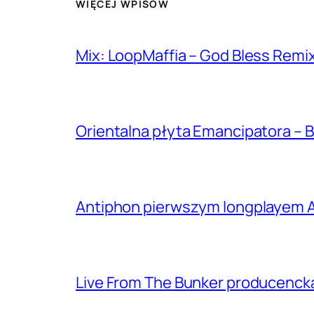
WIĘCEJ WPISÓW
Mix: LoopMaffia – God Bless Remi
Orientalna płyta Emancipatora – B
Antiphon pierwszym longplayem A
Live From The Bunker producenck