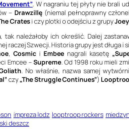
Movement”
. W nagraniu tej płyty nie brali u
rów –
Drawzillę
(niemal pełnoprawny człone
The Crates
i czy plotki o odejściu z grupy
Joey
 tak należałoby ich określić. Dalej zastan
j raczej Szwecji. Historia grupy jest długa i 
moe
,
Cosmic
i
Embee
nagrali kasetę
„Supe
zeci Emcee –
Supreme
. Od 1998 roku mieli z
Goliath
. No właśnie, nazwa samej wytwórn
al”
czy
„The Struggle Continues”
)
Looptro
bson
impreza lodz
looptroop rockers
miedzyna
ski deszcz