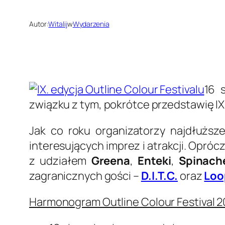
Autor:
Witalij
w
Wydarzenia
16 
związku z tym, pokrótce przedstawię IX
Jak co roku organizatorzy najdłużs
interesujących imprez i atrakcji. Opróc
z udziałem
Greena
,
Enteki
,
Spinach
zagranicznych gości –
D.I.T.C.
oraz
Loo
Harmonogram Outline Colour Festival 2