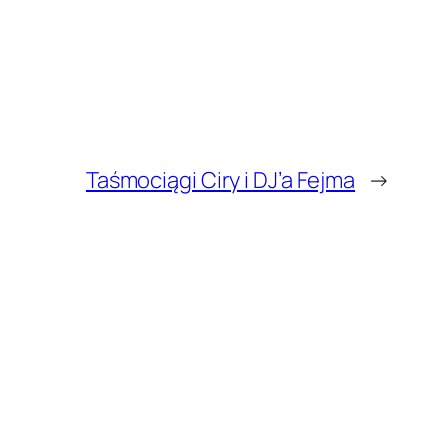
Taśmociągi Ciry i DJ’a Fejma
→