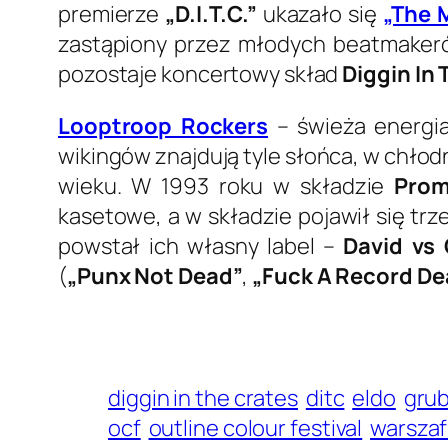
premierze
„D.I.T.C.”
ukazało się
„The 
zastąpiony przez młodych beatmake
pozostaje koncertowy skład
Diggin In 
Looptroop Rockers
– świeża energia,
wikingów znajdują tyle słońca, w chłodne
wieku. W 1993 roku w składzie
Pro
kasetowe, a w składzie pojawił się tr
powstał ich własny label –
David vs 
(
„Punx Not Dead”
,
„Fuck A Record De
diggin in the crates
ditc
eldo
gru
ocf
outline colour festival
warszaf