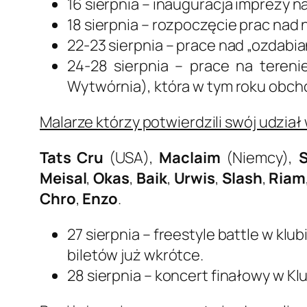
16 sierpnia – inauguracja imprezy n
18 sierpnia – rozpoczęcie prac nad 
22-23 sierpnia – prace nad „ozda
24-28 sierpnia – prace na tereni
Wytwórnia), która w tym roku obcho
Malarze którzy potwierdzili swój udzia
Tats Cru
(USA),
Maclaim
(Niemcy),
Meisal
,
Okas
,
Baik
,
Urwis
,
Slash
,
Riam
Chro
,
Enzo
.
27 sierpnia – freestyle battle w kl
biletów już wkrótce.
28 sierpnia – koncert finałowy w Kl