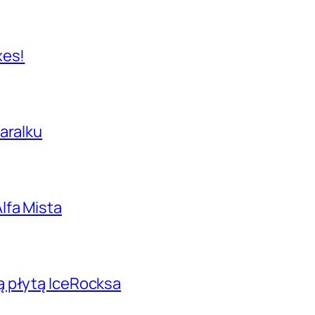
xes!
aralku
lfa Mista
ą płytą IceRocksa