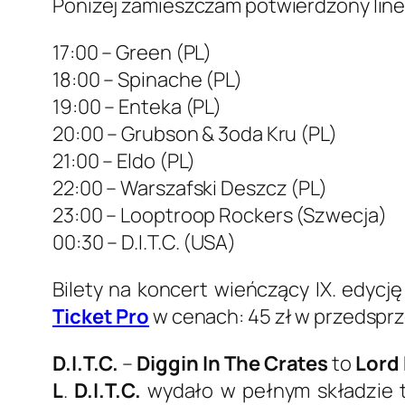
Poniżej zamieszczam potwierdzony line
17:00 – Green (PL)
18:00 – Spinache (PL)
19:00 – Enteka (PL)
20:00 – Grubson & 3oda Kru (PL)
21:00 – Eldo (PL)
22:00 – Warszafski Deszcz (PL)
23:00 – Looptroop Rockers (Szwecja)
00:30 – D.I.T.C. (USA)
Bilety na koncert wieńczący IX. edycj
Ticket Pro
w cenach: 45 zł w przedsprze
D.I.T.C.
–
Diggin In The Crates
to
Lord
L
.
D.I.T.C.
wydało w pełnym składzie t