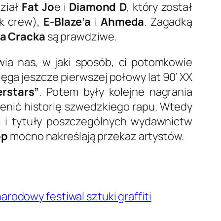
dział
Fat Jo
e i
Diamond D
, który został
k crew),
E-Blaze’a
i
Ahmeda
. Zagadką
a Cracka
są prawdziwe.
awia nas, w jaki sposób, ci potomkowie
sięga jeszcze pierwszej połowy lat 90’ XX
rstars”
. Potem były kolejne nagrania
mienić historię szwedzkiego rapu. Wtedy
i i tytuły poszczególnych wydawnictw
op
mocno nakreślają przekaz artystów.
rodowy festiwal sztuki graffiti