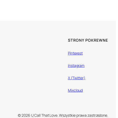
STRONY POKREWNE
Pinterest
Instagram
X (Twitter)
Mixcloud
© 2026 U Call That Love. Wszystkie prawa zastrzeżone.