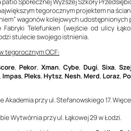
a patio Społecznej Wyższej Szkoły Przedsiębio
największym tegorocznym projektem na ścianie 
bianiem” wagonów kolejowych udostępnionych
e Fabryki Telefunken (wejście od ulicy Łą
dzi stulecie swojego istnienia.
ł w tegorocznym OCF:
Score
,
Pekor
,
Xman
,
Cybe
,
Dugi
,
Sixa
,
Sze
,
Impas
,
Pleks
,
Hytsz
,
Nesh
,
Merd
,
Loraz
,
Po
ubie Akademia przy ul. Stefanowskiego 17. Więc
ubie Wytwórnia przy ul. Łąkowej 29 w Łodzi.