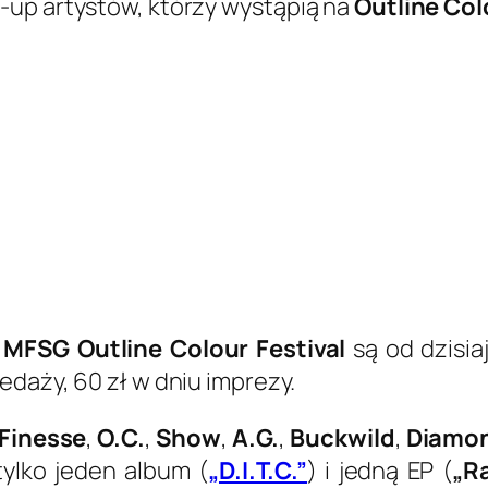
-up artystów, którzy wystąpią na
Outline Col
ę
MFSG Outline Colour Festival
są od dzisiaj
daży, 60 zł w dniu imprezy.
 Finesse
,
O.C.
,
Show
,
A.G.
,
Buckwild
,
Diamo
ylko jeden album (
„D.I.T.C.”
) i jedną EP (
„R