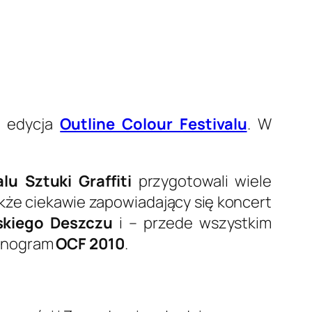
ż edycja
Outline Colour Festivalu
. W
u Sztuki Graffiti
przygotowali wiele
także ciekawie zapowiadający się koncert
skiego Deszczu
i – przede wszystkim
monogram
OCF 2010
.