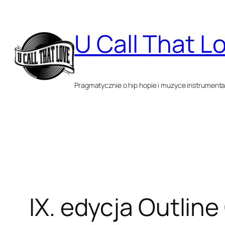
Przejdź
do
U Call That L
treści
Pragmatycznie o hip hopie i muzyce instrumenta
IX. edycja Outline