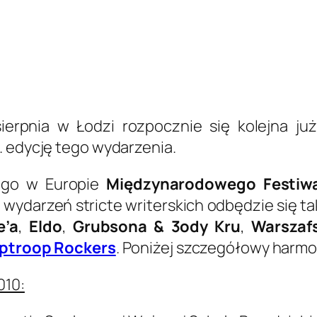
sierpnia w Łodzi rozpocznie się kolejna ju
. edycję tego wydarzenia.
zego w Europie
Międzynarodowego Festiwal
z wydarzeń stricte writerskich odbędzie się 
e’a
,
Eldo
,
Grubsona & 3ody Kru
,
Warszaf
ptroop Rockers
. Poniżej szczegółowy har
010: