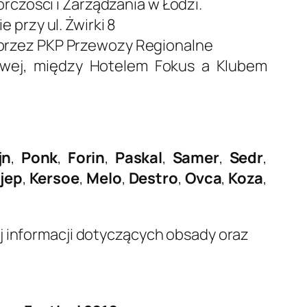
rczości i Zarządzania w Łodzi.
przy ul. Żwirki 8
 przez PKP Przewozy Regionalne
kowej, między Hotelem Fokus a Klubem
jn
,
Ponk
,
Forin
,
Paskal
,
Samer
,
Sedr
,
jep
,
Kersoe
,
Melo
,
Destro
,
Ovca
,
Koza
,
ej informacji dotyczących obsady oraz