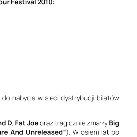
our Festival 2010
:
 do nabycia w sieci dystrybucji biletów
nd D
,
Fat Joe
oraz tragicznie zmarły
Big
are And Unreleased”
). W osiem lat po