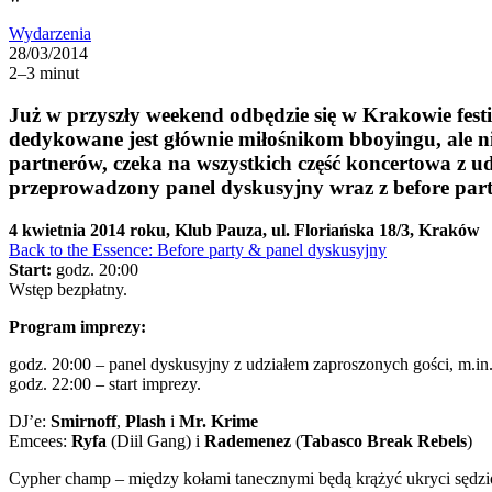
Wydarzenia
28/03/2014
2–3 minut
Już w przyszły weekend odbędzie się w Krakowie fes
dedykowane jest głównie miłośnikom bboyingu, ale ni
partnerów, czeka na wszystkich część koncertowa z u
przeprowadzony panel dyskusyjny wraz z before par
4 kwietnia 2014 roku, Klub Pauza, ul. Floriańska 18/3, Kraków
Back to the Essence: Before party & panel dyskusyjny
Start:
godz. 20:00
Wstęp bezpłatny.
Program imprezy:
godz. 20:00 – panel dyskusyjny z udziałem zaproszonych gości, m.i
godz. 22:00 – start imprezy.
DJ’e:
Smirnoff
,
Plash
i
Mr. Krime
Emcees:
Ryfa
(Diil Gang) i
Rademenez
(
Tabasco Break Rebels
)
Cypher champ – między kołami tanecznymi będą krążyć ukryci sędziowie