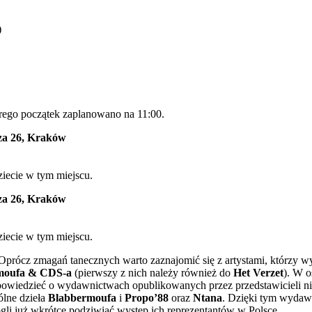
)
tórego początek zaplanowano na 11:00.
cza 26, Kraków
iecie w tym miejscu.
cza 26, Kraków
iecie w tym miejscu.
Oprócz zmagań tanecznych warto zaznajomić się z artystami, którzy wy
moufa & CDS-a
(pierwszy z nich należy również do
Het Verzet
). W o
owiedzieć o wydawnictwach opublikowanych przez przedstawicieli ni
pólne dzieła
Blabbermoufa
i
Propo’88
oraz
Ntana
. Dzięki tym wydaw
li już wkrótce podziwiać występ ich reprezentantów w Polsce.