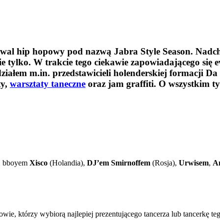
tiwal hip hopowy pod nazwą Jabra Style Season. Nadc
e tylko. W trakcie tego ciekawie zapowiadającego się
działem m.in. przedstawicieli holenderskiej formacji
ty,
warsztaty taneczne
oraz jam graffiti. O wszystkim ty
n. bboyem
Xisco
(Holandia),
DJ’em Smirnoffem
(Rosja),
Urwisem
,
A
, którzy wybiorą najlepiej prezentującego tancerza lub tancerkę tego 