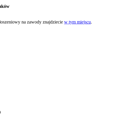
raków
głoszeniowy na zawody znajdziecie
w tym miejscu
.
)