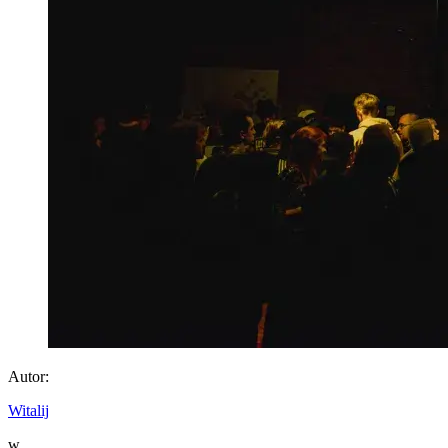
Autor:
Witalij
w