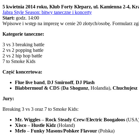
5 kwietnia 2014 roku, Klub Forty Kleparz, ul. Kamienna 2-4, K
Jabra Style Season: bitwy taneczne i koncerty
Start:
godz. 14:00
Wpisowe i wstęp na imprezę w cenie 20 złotych/osobę. Formularz z
Kategorie taneczne:
3 vs 3 breaking battle
2 vs 2 popping battle
2 vs 2 hip hop battle
7 to Smoke Kids
Część koncertowa:
Flue live band
,
DJ Smirnoff
,
DJ Plash
Blabbermouf & CDS
(
Da Shogunz
, Holandia),
Chuchujesz
Jury:
Breaking 3 vs 3 oraz 7 to Smoke Kids:
Mr. Wiggles
–
Rock Steady Crew
/
Electric Boogaloos
(USA
Xisco
–
Hustle Kidz
(Holand)
Mefo
–
Funky Masons
/
Polskee Flavour
(Polska)