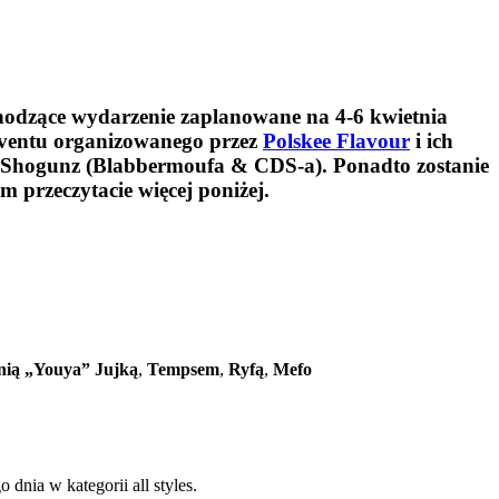
hodzące wydarzenie zaplanowane na 4-6 kwietnia
 eventu organizowanego przez
Polskee Flavour
i ich
 Da Shogunz (Blabbermoufa & CDS-a). Ponadto zostanie
m przeczytacie więcej poniżej.
nią „Youya” Jujką
,
Tempsem
,
Ryfą
,
Mefo
dnia w kategorii all styles.