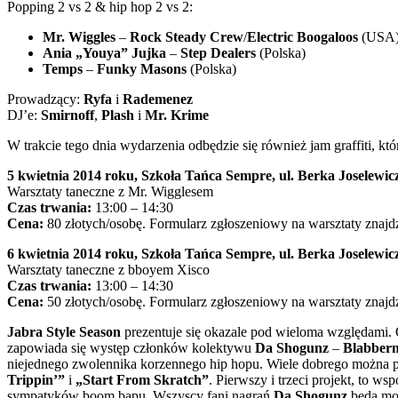
Popping 2 vs 2 & hip hop 2 vs 2:
Mr. Wiggles
–
Rock Steady Crew
/
Electric Boogaloos
(USA
Ania „Youya” Jujka
–
Step Dealers
(Polska)
Temps
–
Funky Masons
(Polska)
Prowadzący:
Ryfa
i
Rademenez
DJ’e:
Smirnoff
,
Plash
i
Mr. Krime
W trakcie tego dnia wydarzenia odbędzie się również jam graffiti, k
5 kwietnia 2014 roku, Szkoła Tańca Sempre, ul. Berka Joselewi
Warsztaty taneczne z Mr. Wigglesem
Czas trwania:
13:00 – 14:30
Cena:
80 złotych/osobę. Formularz zgłoszeniowy na warsztaty znajdz
6 kwietnia 2014 roku, Szkoła Tańca Sempre, ul. Berka Joselewi
Warsztaty taneczne z bboyem Xisco
Czas trwania:
13:00 – 14:30
Cena:
50 złotych/osobę. Formularz zgłoszeniowy na warsztaty znajdz
Jabra Style Season
prezentuje się okazale pod wieloma względami. 
zapowiada się występ członków kolektywu
Da Shogunz
–
Blabber
niejednego zwolennika korzennego hip hopu. Wiele dobrego można p
Trippin’”
i
„Start From Skratch”
. Pierwszy i trzeci projekt, to ws
sympatyków boom bapu. Wszyscy fani nagrań
Da Shogunz
będą mog