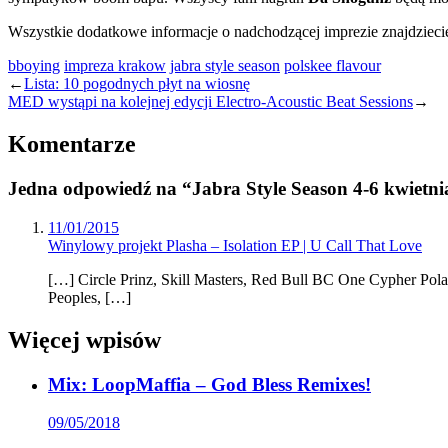
Wszystkie dodatkowe informacje o nadchodzącej imprezie znajdziecie
bboying
impreza krakow
jabra style season
polskee flavour
←
Lista: 10 pogodnych płyt na wiosnę
MED wystąpi na kolejnej edycji Electro-Acoustic Beat Sessions
→
Komentarze
Jedna odpowiedź na “Jabra Style Season 4-6 kwietn
11/01/2015
Winylowy projekt Plasha – Isolation EP | U Call That Love
[…] Circle Prinz, Skill Masters, Red Bull BC One Cypher Pol
Peoples, […]
Więcej wpisów
Mix: LoopMaffia – God Bless Remixes!
09/05/2018