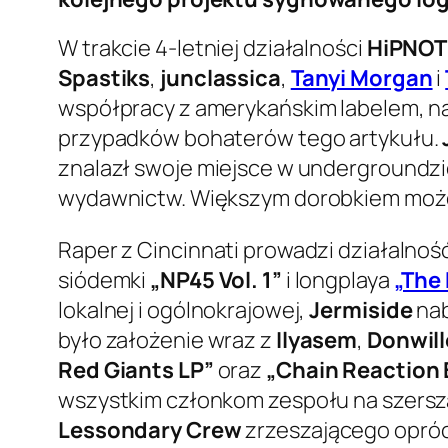
W trakcie 4-letniej działalności
HiPNOT
Spastiks
,
junclassica
,
Tanyi Morgan
i
współpracy z amerykańskim labelem, nag
przypadków bohaterów tego artykułu.
znalazł swoje miejsce w undergroundzie
wydawnictw. Większym dorobkiem może 
Raper z Cincinnati prowadzi działalno
siódemki
„NP45 Vol. 1”
i longplaya
„The 
lokalnej i ogólnokrajowej,
Jermiside
nab
było założenie wraz z
Ilyasem
,
Donwil
Red Giants LP”
oraz
„Chain Reaction 
wszystkim członkom zespołu na szerszą
Lessondary Crew
zrzeszającego opró