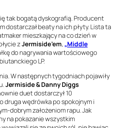
ię tak bogatą dyskografią. Producent
 dostarczał beaty na ich płyty. Lista ta
atmaker mieszkający na co dzień w
płycie z
Jermiside’em
,
„Middle
kałkę do nagrywania wartościowego
biutanckiego LP.
nia. W następnych tygodniach pojawiły
u.
Jermiside & Danny Diggs
ownie duet dostarczył 10
o druga wędrówka po spokojnym i
rym-dobrym założeniom rapu. Jak
ony na pokazanie wszystkim
ywiązali się ze swoich ról, nie bawiąc