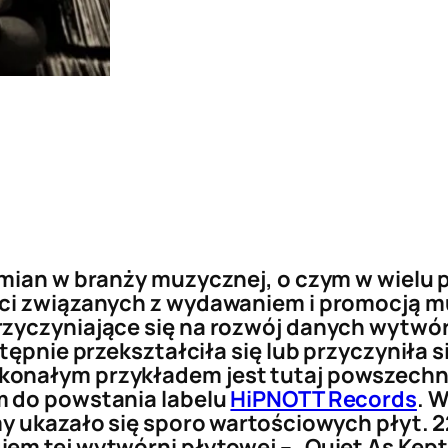
 zmian w branży muzycznej, o czym w wiel
ści związanych z wydawaniem i promocją m
zyczyniające się na rozwój danych wytwór
tępnie przekształciła się lub przyczyniła s
onałym przykładem jest tutaj powszechni
m do powstania labelu
HiPNOTT Records
. W
y ukazało się sporo wartościowych płyt. 2
em tej wytwórni płytowej – „Quiet As Kept