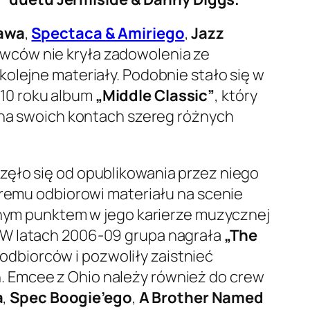
awa
,
Spectaca & Amiriego
,
Jazz
awców nie kryła zadowolenia ze
olejne materiały. Podobnie stało się w
010 roku album
„Middle Classic”
, który
i na swoich kontach szereg różnych
zęło się od opublikowania przez niego
remu odbiorowi materiału na scenie
pnym punktem w jego karierze muzycznej
. W latach 2006-09 grupa nagrała
„The
dbiorców i pozwoliły zaistnieć
. Emcee z Ohio należy również do crew
a
,
Spec Boogie’ego
,
A Brother Named