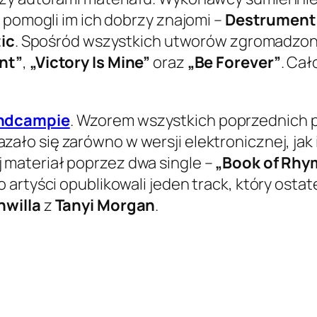
 pomogli im ich dobrzy znajomi –
Destrument
tic
. Spośród wszystkich utworów zgromadzony
nt”
,
„Victory Is Mine”
oraz
„Be Forever”
. Ca
ndcampie
. Wzorem wszystkich poprzednich 
zało się zarówno w wersji elektronicznej, jak
 materiał poprzez dwa single –
„Book of Rhy
rtyści opublikowali jeden track, który ostatec
nwilla
z
Tanyi Morgan
.