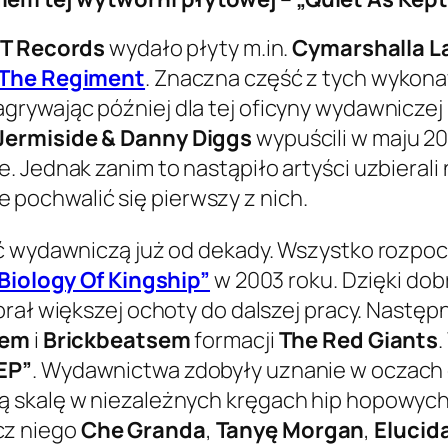
T Records
wydało płyty m.in.
Cymarshalla L
The Regiment
. Znaczna część z tych wykon
rywając później dla tej oficyny wydawniczej k
Jermiside & Danny Diggs
wypuścili w maju 2
. Jednak zanim to nastąpiło artyści uzbieral
pochwalić się pierwszy z nich.
ść wydawniczą już od dekady. Wszystko rozpoc
Biology Of Kingship”
w 2003 roku. Dzięki dob
rał większej ochoty do dalszej pracy. Nastę
lem
i
Brickbeatsem
formacji
The Red Giants
EP”
. Wydawnictwa zdobyły uznanie w oczach o
 skalę w niezależnych kręgach hip hopowych
cz niego
Che Granda
,
Tanyę Morgan
,
Elucid