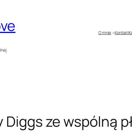
ove
O mnie
Kontakt
K
lnej
 Diggs ze wspólną pł