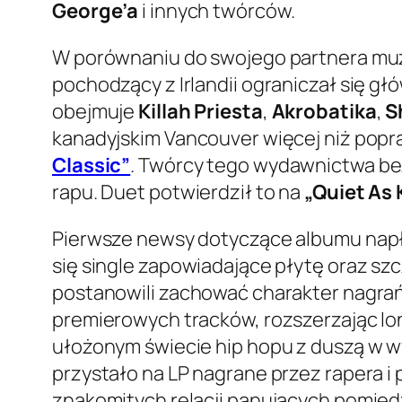
George’a
i innych twórców.
W porównaniu do swojego partnera m
pochodzący z Irlandii ograniczał się gł
obejmuje
Killah Priesta
,
Akrobatika
,
S
kanadyjskim Vancouver więcej niż popraw
Classic”
. Twórcy tego wydawnictwa be
rapu. Duet potwierdził to na
„Quiet As 
Pierwsze newsy dotyczące albumu nap
się single zapowiadające płytę oraz s
postanowili zachować charakter nagra
premierowych tracków, rozszerzając lo
ułożonym świecie hip hopu z duszą w w
przystało na LP nagrane przez rapera 
znakomitych relacji panujących pomiędz