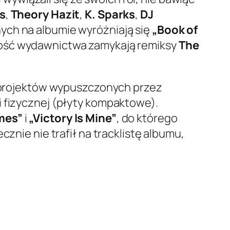
s
,
Theory Hazit
,
K. Sparks
,
DJ
ch na albumie wyróżniają się
„Book of
łość wydawnictwa zamykają remiksy
The
projektów wypuszczonych przez
 i fizycznej (płyty kompaktowe).
mes”
i
„Victory Is Mine”
, do którego
znie nie trafił na tracklistę albumu,