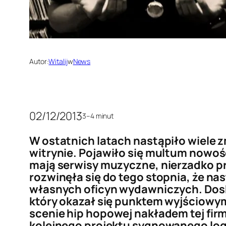
Autor:
Witalij
w
News
02/12/2013
3–4 minut
W ostatnich latach nastąpiło wiele
witrynie. Pojawiło się multum nowo
mają serwisy muzyczne, nierzadko pr
rozwinęła się do tego stopnia, że nas
własnych oficyn wydawniczych. Dosk
który okazał się punktem wyjściowy
scenie hip hopowej nakładem tej firm
kolejnego projektu sygnowanego logi