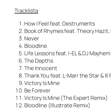
Tracklista
How I Feel feat. Destruments
Book of Rhymes feat. Theory Hazit,
Never
Bloodline
Life Lessons feat. I-EL & DJ Mayhem
The Depths
The Innocent
Thank You feat. L-Marr the Star & Ill
Victory Is Mine
Be Forever
Victory Is Mine (The Expert Remix)
Bloodline (Illustrate Remix)