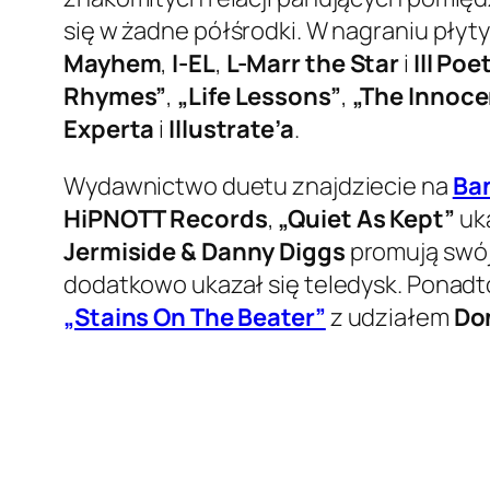
się w żadne półśrodki. W nagraniu płyty
Mayhem
,
I-EL
,
L-Marr the Star
i
Ill Poe
Rhymes”
,
„Life Lessons”
,
„The Innoce
Experta
i
Illustrate’a
.
Wydawnictwo duetu znajdziecie na
Ba
HiPNOTT Records
,
„Quiet As Kept”
uka
Jermiside & Danny Diggs
promują swój
dodatkowo ukazał się teledysk. Ponadto a
„Stains On The Beater”
z udziałem
Do