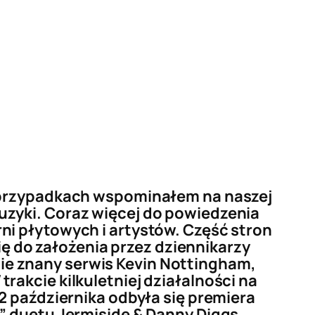
u przypadkach wspominałem na naszej
uzyki. Coraz więcej do powiedzenia
ni płytowych i artystów. Część stron
ię do założenia przez dziennikarzy
e znany serwis Kevin Nottingham,
 trakcie kilkuletniej działalności na
2 października odbyła się premiera
” duetu Jermiside & Danny Diggs.