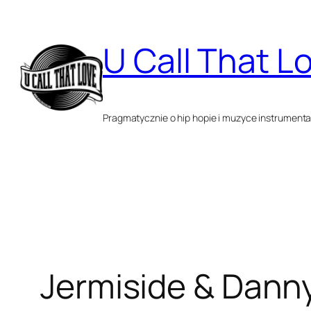
Przejdź
do
U Call That L
treści
Pragmatycznie o hip hopie i muzyce instrumenta
Jermiside & Danny